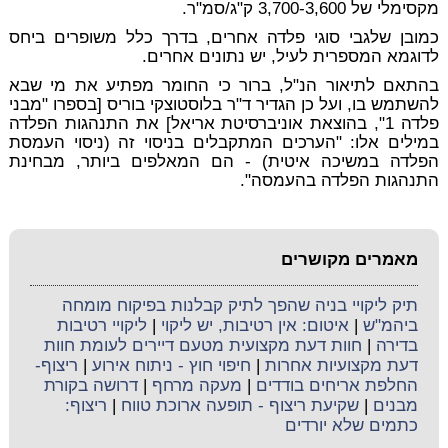
מקסימלי של 3,700-3,600 ק"ג/סמ"ר.
כמובן שלגבי סוגי פלדה אחרים, בדרך כלל משופרים ביחס
לדוגמא המספרית לעיל, יש נתונים אחרים.
בהתאם לתיאור הנ"ל, ברור כי החומר מפתיע את מי שבא
להשתמש בו, ועל כן הגדיר ד"ר בלוסטוצקי בוריס [בספרו "מבני
פלדה 1", בהוצאת אוניברסיטת אריאל] את התנהגות הפלדה
במילים אלו: "הערכים המתקבלים בניסוי זה (ניסוי העמסת
הפלדה במשיכה איטית) - הם המאלפים ביותר, מבחינת
התנהגות הפלדה בהעמסה".
מאמרים מקושרים
תיק ליקויי בניה שהפך לתיק קבלנות בפיקוח מומחה
ביהמ"ש
|
איטום: אין רטיבות, יש ליקוי
|
ליקויי רטיבות
בדירה
|
חוות דעת מקצועית מטעם דיירים לעומת חוות
דעת מקצועיות אחרות
|
חיפוי חוץ - ניתוח אירוע
|
ריצוף-
החלפת אריחים בודדים
|
מעקה מרחף
|
דרושה בקורת
מבנים
|
שקיעת ריצוף - תופעה ארוכת טווח
|
ריצוף:
כתמים שלא יורדים