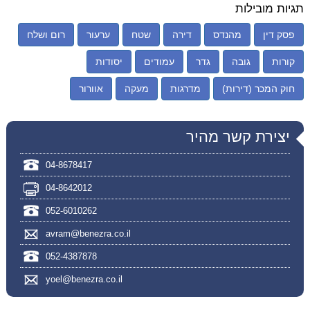
תגיות מובילות
פסק דין
מהנדס
דירה
שטח
ערעור
רום ושלח
קורות
גובה
גדר
עמודים
יסודות
חוק המכר (דירות)
מדרגות
מעקה
אוורור
יצירת קשר מהיר
04-8678417
04-8642012
052-6010262
avram@benezra.co.il
052-4387878
yoel@benezra.co.il