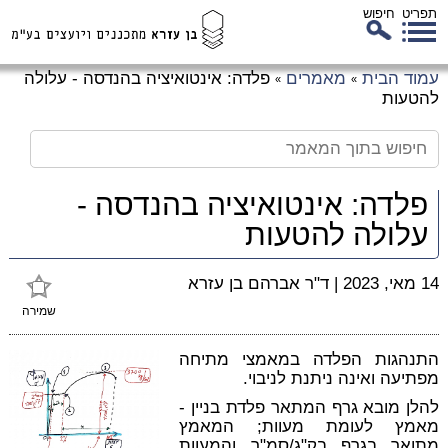
תפריט
חיפוש
לג
עמוד הבית
מאמרים
פלדה: אינטואיציה בהנדסה - עלולה
»
»
כן
להטעות
זי
פלדה: אינטואיציה בהנדסה -
עלולה להטעות
14 מאי, 2023
|
ד"ר אברהם בן עזרא
שמירה
התנהגות הפלדה במאמצי מתיחה
מפתיעה ואינה ניתנת לניבוי.
להלן מובא גרף המתאר פלדת בניין -
מאמץ לעומת מעוות; המאמץ
מתואר בגרף בק"ג/סמ"ר והמעוות