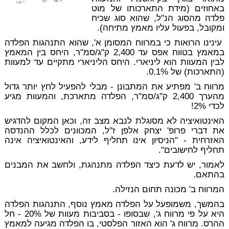
באחוזים (מידת התארכותו של מוט
פלדה מהסוג הנ"ל, שהוא סוג שכיח
ומקובל, בפעול עליו מאמץ מתיחה).
עינינו הרואות כי במרווח המסומן א', שהוא התנהגות הפלדה
במאמץ בטווח אפס עד 2,400 ק"ג/סמ"ר, היחס בין המאמץ
לבין המעוות הוא ליניארי. היחס הליניארי מתקיים עד למעוות
(התארכות) של 0.1%.
מרווח ב' מפתיע את המתבונן - מבלי להפעיל לחץ יותר גדול
מהערך 2,400 ק"ג/סמ"ר, הפלדה מתארכת, והמעוות מגיע
לכדי 2%!
האינטואיציה לא מסוגלת לנבא מצב זה, וכאן המקום להדגיש
את דברי פרופ' יצחק אלפן ז"ל, המכוונים לכלל ההנדסה
האזרחית - "הניסיון אינו תחליף לידע, והאינטואיציה אינה
תחליף לחישובים".
לאמור, יש
לדעת
כיצד הפלדה מתנהגת,
ולחשב
את המבנים
בהתאם.
המרווח ב' מכונה תחום הנזילה.
בהמשך, משמופעל על הפלדה מאמץ נוסף, התנהגות הפלדה
היא על פי מרווח ג', שבסופו - בסביבות מעוות של 20% - חל
ההרס. מרווח ג' הוא האזור הפלסטי, בו הפלדה מגיעה למאמץ