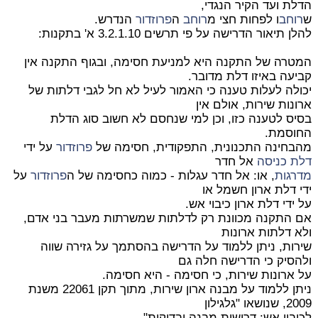
הדלת ועד הקיר הנגדי,
ש
רוחב
ו לפחות חצי מ
רוחב
ה
פרוזדור
הנדרש.
להלן תיאור הדרישה על פי תרשים 3.2.1.10 א' בתקנות:
המטרה של התקנה היא למניעת חסימה, ובגוף התקנה אין
קביעה באיזו דלת מדובר.
יכולה לעלות טענה כי האמור לעיל לא חל לגבי דלתות של
ארונות שירות, אולם אין
בסיס לטענה כזו, וכן למי שנחסם לא חשוב סוג הדלת
החוסמת.
מהבחינה התכנונית, התפקודית, חסימה של
פרוזדור
על ידי
דלת כניסה
אל חדר
מדרגות
, או: אל חדר עגלות - כמוה כחסימה של ה
פרוזדור
על
ידי דלת ארון חשמל או
על ידי דלת ארון כיבוי אש.
אם התקנה מכוונת רק לדלתות שמשרתות מעבר בני אדם,
ולא דלתות ארונות
שירות, ניתן ללמוד על הדרישה בהסתמך על גזירה שווה
ולהסיק כי הדרישה חלה גם
על ארונות שירות, כי חסימה - היא חסימה.
ניתן ללמוד על מבנה ארון שירות, מתוך תקן 22061 משנת
2009, שנושאו "גלגילון
לכיבוי אש: דרישות מבנה ובדיקות".