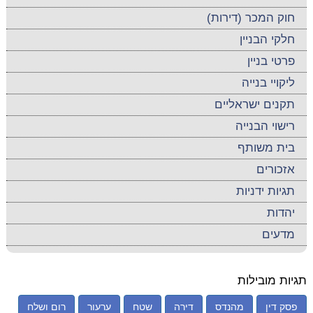
חוק המכר (דירות)
חלקי הבניין
פרטי בניין
ליקויי בנייה
תקנים ישראליים
רישוי הבנייה
בית משותף
אזכורים
תגיות ידניות
יהדות
מדעים
תגיות מובילות
פסק דין
מהנדס
דירה
שטח
ערעור
רום ושלח