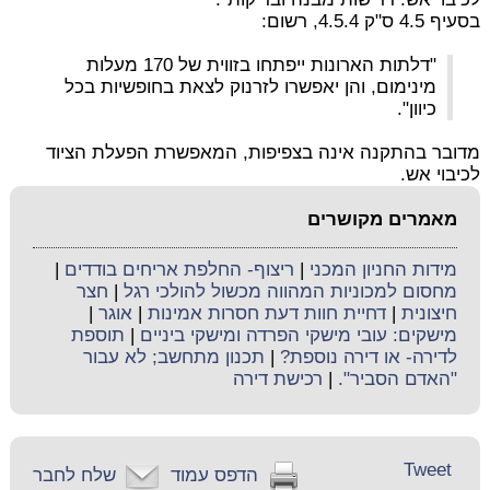
בסעיף 4.5 ס"ק 4.5.4, רשום:
"דלתות הארונות ייפתחו בזווית של 170 מעלות
מינימום, והן יאפשרו לזרנוק
לצאת בחופשיות בכל
כיוון".
מדובר בהתקנה אינה בצפיפות, המאפשרת הפעלת הציוד
לכיבוי אש.
מאמרים מקושרים
מידות החניון המכני
|
ריצוף- החלפת אריחים בודדים
|
מחסום למכוניות המהווה מכשול להולכי רגל
|
חצר
חיצונית
|
דחיית חוות דעת חסרות אמינות
|
אוגר
|
מישקים: עובי מישקי הפרדה ומישקי ביניים
|
תוספת
לדירה- או דירה נוספת?
|
תכנון מתחשב; לא עבור
"האדם הסביר".
|
רכישת דירה
Tweet
הדפס עמוד
שלח לחבר