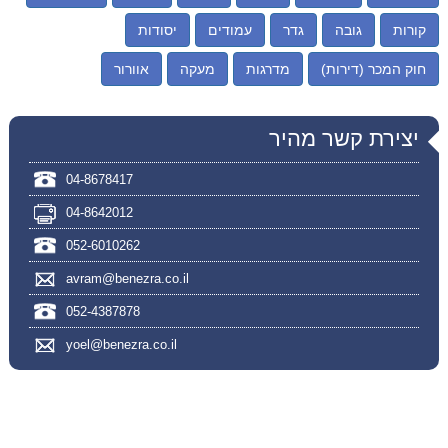
קורות
גובה
גדר
עמודים
יסודות
חוק המכר (דירות)
מדרגות
מעקה
אוורור
יצירת קשר מהיר
04-8678417
04-8642012
052-6010262
avram@benezra.co.il
052-4387878
yoel@benezra.co.il