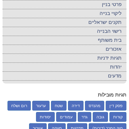
פרטי בניין
ליקויי בנייה
תקנים ישראליים
רישוי הבנייה
בית משותף
אזכורים
תגיות ידניות
יהדות
מדעים
תגיות מובילות
פסק דין
מהנדס
דירה
שטח
ערעור
רום ושלח
קורות
גובה
גדר
עמודים
יסודות
חוק המכר (דירות)
מדרגות
מעקה
אוורור