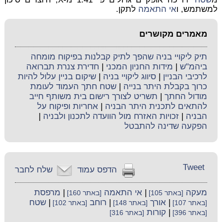
למשתמש, ו
אי התאמה
לתקן.
מאמרים מקושרים
תיק ליקויי בניה שהפך לתיק קבלנות בפיקוח מומחה
ביהמ"ש
|
מידות החניון המכני
|
חדירת צנרת תברואה
לרכיבי הבניין
|
סיווג ליקויי בניה
|
שיקום בניין עלול להיות
כרוך בקבלת היתר בנייה
|
שטח חתך העמוד לעומת
מודול החתך
|
תשריט לצורך רישום בית משותף חייב
להתאים לתכנית היתר הבניה
|
אחריות ופיקוח על
הבניה
|
זכויות האזרח מול הוועדה לתכנון ולבניה
|
הפקעה שדינה להתבטל
Tweet
הדפס עמוד
שלח לחבר
מעקה
|
אי התאמה
|
מרפסת
[באתר 105]
[באתר 160]
|
אורך
|
רוחב
|
שטח
[באתר 107]
[באתר 148]
[באתר 102]
|
קורות
[באתר 396]
[באתר 316]