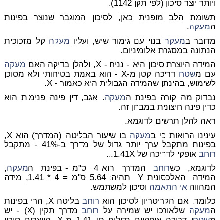
ויותר יוצר סיכון (לפי תקן 1142).
תשומת הלב מופנית כאן, לסיכון המוגבר שנוצר בפינות
ה
מעקה
.
מדובר ב
מעקה
בנוי עם גימור שיש, ועליו
מעקה
קל מזכוכית
הנתונה במסגרת אלומיניום.
המידה היוצרת סיכון היא - נניח - X, ולהלן בדיקה האם
מעקה
עם מ
שטח
דריכה קטן מ-X - הוא באמת בטיחותי ולא מסוכן
לשימוש, בהינתן שהמידה הגבולית היא כאמור - X.
נבדוק מה קורה בפינת ה
מעקה
. אגב, דין פינה פנימית הוא
כדין פינה חיצונית במבחן זה.
ראה להלן תרשים לדוגמא.
עינינו הרואות כי ב
מעקה
בו שיעור הבליטה (המדרך) הוא X,
בפינות מתקבל ערך יותר גדול של מדרך ב-41% - מתקבל
רוחב
אופקי לדריכה של 1.41X...
לדוגמא, כש
רוחב
המדרך הוא 4 ס"מ - בפינת ה
מעקה
,
המידה האלכסונית Y תהיה: 5.64 ס"מ = 4 * 1.41, מידה
המהווה
אי התאמה
וסיכון למשתמש.
כלומר, אם הקריטריון לסיכון הוא
רוחב
בליטה X, הרי בפינות
ה
מעקה
שלאורכו יש שמירה על
רוחב
מדרך תקין (X) - יש
מ
שטח
י דריכה אופקיים גדולים פי 1.41 מ-X, היוצרים סיכון