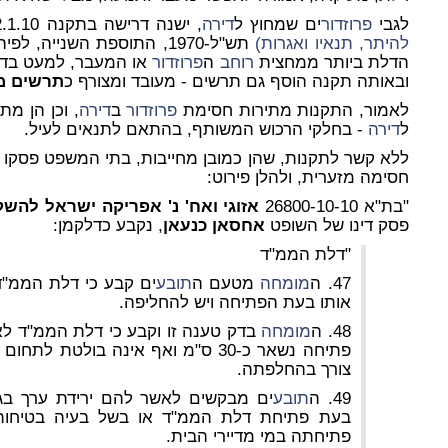
לגבי
פרוזדור
ים שמחוץ ל
דירה
, ישנה דרישה בתקנה 3.2.1.10 א' ל
להיתר, תנאיו ואגרות)
תש"ל-1970, התוספת השנייה
הדלת ביותר ממחצית
רוחב
ה
פרוזדור
או המעבר, למעט בדיר
ובאותה תקנה הוסף גם תרשים - מעובד ומצורף כ
תרשים מס
לאמור, התקנות מתירות חסימת
פרוזדור
ב
דירה
, וכן הן מ
ל
דירה
- בחלקי הרכוש המשותף, בהתאם לתנאים לעיל.
ללא קשר לתקנות, שהן כמובן מחייבות, בתי המשפט פסקו לא
חסימה מזערית, ולהלן פירוט:
"בת"א 26800-10-10
אזוגי ואח' נ' אפריקה ישראל להש
פסק דינו של השופט
אחסאן כנעאן
, נקבע כדלקמן:
"דלת הממ"ד
47. ה
מומחה
מטעם ה
תובע
ים קבע כי דלת הממ"
אותו בעת הפתיחה ויש להחליפה.
48. ה
מומחה
בדק טענה זו וקבע כי דלת הממ"ד 
פתיחה נשאר כ-30 ס"מ ואף אינה בולטת
צורך בהחלפתה.
49. ה
תובע
ים מבקשים לאשר להם ירידת ערך בג
בעת פתיחת דלת הממ"ד או בשל בעיה בטיחות
פתיחתה במי מדיירי הבית.