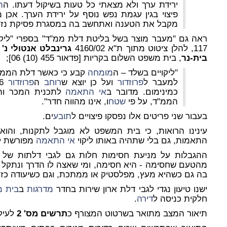
ירידת ערך ולא מצאתי כל טעות בשיקול דעתו. ה
ת
פיצוי בגין עגמת נפש נוסף על ירידת הערך. אכן מצ
מקבל את הטענה ואתחשב בה במסגרת פסיקת נזק 
117, להלן ציטוט מתוך ת"א 4160/02
גרינבלט אנטולי נ'
בית-נר
, בית משפט השלום בקריות [פדאור 455 (10) 06];
"ליקויים בשלד – ה
מומחה
למעבר ל
פרוזדור
ועל כן יוצא ש
רוחב
ה
פרוזדור
כמינימום. מדובר ב
אי התאמה
לתכנית המכר והתי
הממ"ד, על פי
שטח
ו, אינו מהווה חדר".
בעבור שני פריטים אלו נפסקו פיצויים ל
תובע
ים.
עינינו הרואות, כי בית המשפט לא מוגבל לתקנות, והו
התאמות, גם בלי שתהיה באותו ליקוי
אי התאמה
מפורשת ל
ההגבלות על מניעת חסימות חלות גם לגבי דלתות של מח
מהטעם שחסימה - היא חסימה, ומי שאצה לו הדרך ונתקל ב
בה גם כשהיא מעץ, מפלסטיק או ממתכת, וגם כשיעודה כזה
ישנו טיעון נגדי לגבי דלת ארון שירות בחדר
מדרגות
ב
בית 
חלקית כניסה ל
דירה
.
תיאור המצב מתואר בשרטוט המצורף כ
תרשים מס' 2
לעיל