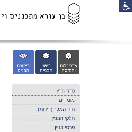
לג
כן
זי
אדריכלות
רישוי
ביקורת
והנדסה
הבנייה
מבנים
סדר הדין
מומחים
חוק המכר (דירות)
חלקי הבניין
פרטי בניין