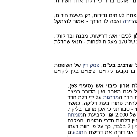
, אולם ברור כי דלת ארון השירות,
נפתח לעיתים נדירות, רק בשעת חירום,
ה
דירה
ואצה לו הדרך - אמור להיתקל
ן כי על פי תקן 22061 משנת 2009, "גלגילון לכיבוי אש: דרישות, מבנה ובדיקות",
סעיף 4.5.4, יש דרישה שדלתות ארונות הכיבוי ייפתחו בזווית של 170 מעלות לפחות - תנאי שהדלת
' שרביב בע"מ
,
פסק דין
של השופטת
 מירום מבית משפט השלום חיפה מיום 29.06.2023, בו נקבעו ליקויים ופיצויים בגין ליקויים
ת
ארון
כיבוי
אש (סעיף 53):
ל פגם מאחר ואין מדובר במצב
ת חדר ה
מדרגות
על ידי דלת חדר
 להיות פתוח בעת דליקה, כאשר
 - סבורתני כי אכן מדובר בליקוי,
יעת ה
מומחה
ין דלתות חדרי המונים, המקרה
של דלת ארון כיבוי האש מתייחסת לזו שבקומת חניון 2 בלבד, כך על פי חוות דעתו
ך אני דוחה את דרישת ה
תובע
ים