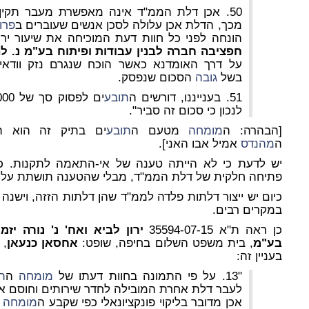
50. אכן דלת הממ"ד אינה מאפשרת מעבר תקין ב
מכך, הדלת אכן עלולה לסכן אנשים שעוברים ב
פרוז
הונחה לפני כל חוות דעת המוכיחה את שיעור ירידת ה
חפציבה חברה לבנין עבודות ופיתוח בע"מ נ. ל
על דרך האומדנא כאשר הוכח שנגרם נזק וודאי
בשל
גובה
הסכום שנפסק.
51. בענייננו, דורשים ה
תובע
לנכון כי סכום זה סביר".
[הבהרה: ה
מומחה
מטעם ה
תובע
ים בתיק זה הוא ה
ה
מהנדס
אמיל אבו האני].
יש לדעת כי לא הייתה טענה של אי-התאמה לתקנות. כ
פתיחה חלקית של דלת הממ"ד, מבלי שהטענה תושתת על
כיום יש ייצור דלתות פלדה לממ"ד שהן דלתות הזזה, וישנה
במקרים רבים.
כן ראה ת"א 35594-07-15
ירון לביא ואח' נ' נורה יזמ
בע"מ
, בית משפט השלום בחיפה, שופט:
אחסאן כנעאן
,
בעניין זה:
"13. על פי התמונה בחוות דעתו של
מומחה
ה
ת
לעבר דלת אחרת המובילה לחדר שירותים וחוסם א
אכן מדובר בליקוי פונקציונאלי כפי שקבע ה
מומחה