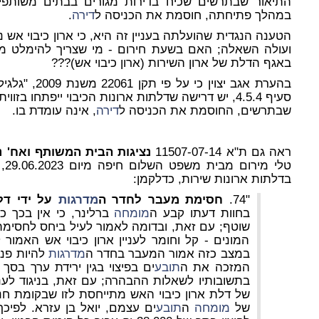
התיאור שבתרשים שכיח בדירות מגורים בבתים משותפים
במהלך פתיחתה, חוסמת את הכניסה ל
דירה
.
הטענה הנגדית שהועלתה בעניין זה היא, כי ארון כיבוי אש 
ועולה השאלה; האם
בשעת חירום
- מי שצריך להימלט מ
באגף הדלת של ארון השירות (ארון כיבוי אש)???
בהערת אגב יצוי
שבתרשים, החוסמת את הכניסה ל
דירה
, אינה עומדת בו.
ראה גם ת"א 11507-07-14
נציגות הבית המשותף ואח' נ
טלי
בדלתות ארונות שירות, כדלקמן:
"74.
חסימת
מעבר
לחדר
ה
מדרגות
על
ידי
דל
בחוות דעתו קבע ה
מומחה
ברלינר, כי אין בכך כ
שוטף; עם זאת, ובדומה לאמור לעיל ביחס לחסימ
המונים - קל וחומר לעניין ארון כיבוי אש האמור
במצב כזה אמור המעבר בחדר ה
מדרגות
להיות פנוי
המזכה את ה
תובע
ים בפיצוי בגין ירידת ערך בסך של 2,000 ₪, כקב
בתשובותיו לשאלות ההבהרה; עם זאת, בניגוד לעני
של
מומחה
ה
תובע
ים עצמם, יואל בן עזרא. לפיכ