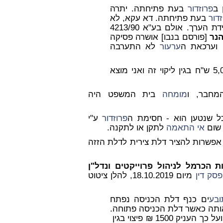
פרוזדור
בעת פתיחתה. יתרה
דור
בעת פתיחתה. דא עקא, לא
ערך. אולם בע"א 4213/90
הנר
[פורסם בנבו] אושרה פסיקה
 וערכאת ה
ערעור
לא התערבה
ים לפסוק סך של 5,000 ש"ח בגין ליקוי זה ואני מוצא
מחבר, ו
מומחה
בית המשפט היה
ל שנטען הוא - חסימת ה
פרוזדור
ע"י
 שום
אי התאמה
לתקן או לתקנה.
 אפשרות להציר דלת צירית לדלת הזזה
ות הכרמל לניהול פרוייקטים ונדל"ן
פסק דין
מיום 18.10.2019, להלן ציטוט
ובע
ים כנף דלת הכניסה נפתח
ותה כאשר דלת הכניסה פתוחה.
ועל כך העניק 1500 ₪ פיצוי בגין