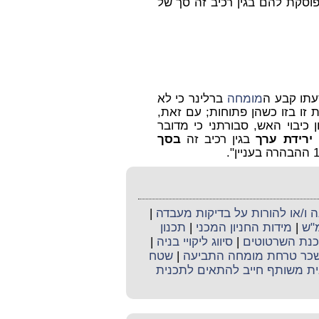
ות הבניין, ופוסקת להם בגין רכיב זה סך של
עתו קבע ה
מומחה
ברלינר כי לא
 נתקלות זו בזו כשהן פתוחות; עם זאת,
ונים ודלתות ארון כיבוי האש, סבורתני כי מדובר
ירידת
ערך
בגין רכיב זה
בסך
ו/או להורות על בדיקות מעבדה
|
מ"ש
|
מידות החניון המכני
|
תכנון
כנת השרטוטים
|
סיווג ליקויי בניה
|
כר טרחת מומחה התביעה
|
שטח
ית משותף חייב להתאים לתכנית