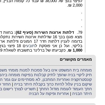
לפיצוי בסך של 38,000 ₪ עבור כל קומ
2,000 ₪.
.
.
.
79.
דלתות
ארונות
השירות (סעיף 62):
בחוות ד
מצא פגם בכך 16 שדלתות ארונות השירות
בדומה לעניין דלתות חדר 17 המ
בליקוי, ועל כן אני פוסקת ל
תובע
ים 18 פיצוי בגין
1,000 ₪
, כקביעתו של ברלינר בתשובתו לשאלת 19 ההבהרה בעניין".
מאמרים מקושרים
מומחה בית המשפט אינו בעל סמכות למנות מומחי משנה 
תיק ליקויי בניה שהפך לתיק קבלנות בפיקוח מומחה ביה
קונסטרוקציה ואחריות המתכנן, לא מסתיימים עם גמר ה
שיקום בניין עלול להיות כרוך בקבלת היתר בנייה
|
החזר ש
חתך העמוד לעומת מודול החתך
|
תשריט לצורך רישום ב
היתר הבניה
|
אחריות ופיקוח על הבניה