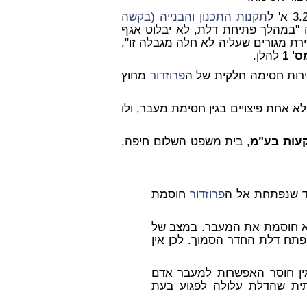
תקנות התכנון והבנייה (בקשה
, לפיה "במהלך פתיחת דלת, לא יבלוט אגף
ת מגורים שעליה לא חלה מגבלה זו",
' 1
להלן.
תירות חסימה חלקית של ה
פרוזדור
מחוץ
 אחת פיצויים בגין חסימת מעבר, ולו
קעות בע"מ
, בית משפט השלום חיפה,
ד שנפתחת אל ה
פרוזדור
חוסמת
לא חוסמת את המעבר. במצב של
 לתחום פתח דלת החדר הסמוך. לכן אין
ין חוסר האפשרות למעבר אדם
ית שהדלת עלולה לפגוע בעת