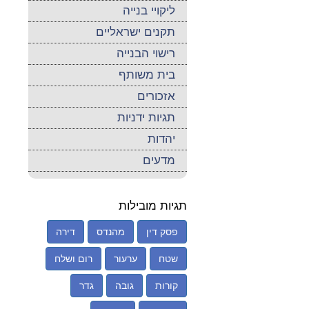
ליקויי בנייה
תקנים ישראליים
רישוי הבנייה
בית משותף
אזכורים
תגיות ידניות
יהדות
מדעים
תגיות מובילות
פסק דין
מהנדס
דירה
שטח
ערעור
רום ושלח
קורות
גובה
גדר