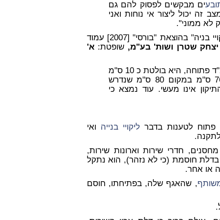
ובע
ים מבקשים לפסוק להם גם
ב זה יכול ליצור אי נוחות ואני
לא ממוני".
ראה גם "מעבר מוצר בשל בליטת דלת ממ"ד" בספרי "ליקויי בניה" בהוצאת "בורסי" [2007] עמוד
 יצחק שטרן ושות' בע"מ,
שופטת:
א'
קבע כי כאשר דלת הממ"ד פתוחה, היא בולטת כ 10 ס"מ
76 ס"מ במקום 80 ס"מ שנדרש
קון אינו מעשי. עוד נמצא כי
א פתוח לטענות בדבר
ליקויי בנייה
ואי
תקנה.
סנים, חדרי שירות וארונות שירות,
דלת חוסמת (כי לא נזהר), הוא נתקל
 או אחר.
משותף
, שהאגף שלה, בפתיחתו, חוסם
.