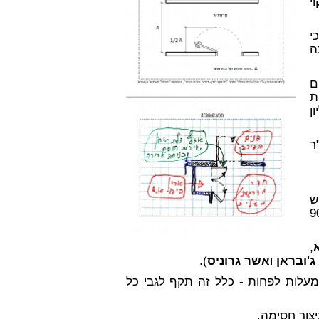
י
י
ה
ם
ת
ן
ר
ש
 כך שתתאפשר פתיחה של מעל 90
,
ג'ובראן
ו
אשר גרוניס
).
כל
צור חסימה.