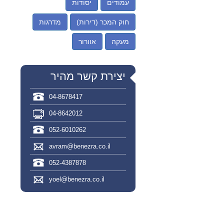
עמודים
יסודות
חוק המכר (דירות)
מדרגות
מעקה
אוורור
יצירת קשר מהיר
04-8678417
04-8642012
052-6010262
avram@benezra.co.il
052-4387878
yoel@benezra.co.il