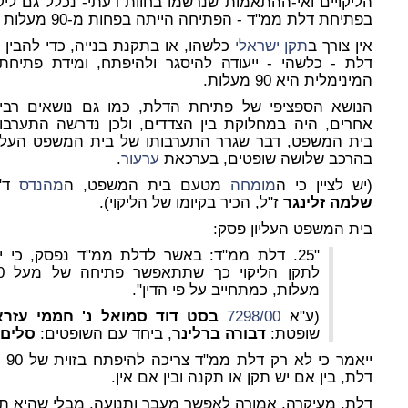
הליקויים ואי-ההתאמות שנרשמו בחוות דעתי- נכלל גם ליקו
בפתיחת דלת ממ"ד - הפתיחה הייתה בפחות מ-90 מעלות
אין צורך ב
תקן ישראלי
כלשהו, או בתקנת בנייה, כדי להבין כ
דלת - כלשהי - ייעודה להיסגר ולהיפתח, ומידת פתיחת
המינימלית היא 90 מעלות.
הנושא הספציפי של פתיחת הדלת, כמו גם נושאים רבי
אחרים, היה במחלוקת בין הצדדים, ולכן נדרשה התערבו
בית המשפט, דבר שגרר התערבותו של בית המשפט העליו
בהרכב שלושה שופטים, בערכאת
ערעור
.
(יש לציין כי ה
מומחה
מטעם בית המשפט, ה
מהנדס
ד"
שלמה זלינגר
ז"ל, הכיר בקיומו של הליקוי).
בית המשפט העליון פסק:
"25. דלת ממ"ד: באשר לדלת ממ"ד נפסק, כי י
לתקן הליקוי
מעלות, כמתחייב על פי הדין".
(ע"א
7298/00
בסט דוד סמואל נ' חממי עזרא
שופטת:
דבורה ברלינר
, ביחד עם השופטים:
סלים 
ייאמר כי לא רק דלת ממ"ד צריכה להיפתח בזוית של 90 מעלות לפחות - כלל זה תקף לגבי
דלת
, בין אם יש תקן או תקנה ובין אם אין.
דלת, מעיקרה, אמורה לאפשר מעבר ותנועה, מבלי שהיא תי