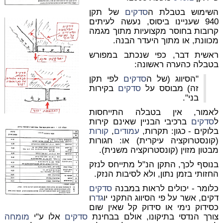
השימוש בטבלת ה
סדקים
של תקן
940 שעניינו ביסוס, נעשה לעיתים
קרובות בחוסר מקצועיות מתוך מגמה
מכוונת, או מתוך היעדר הבנה.
ראשית דבר, כפי שנכתב במפורש
בטבלה כהערה ראשונה:
"הסיווג (של ה
סדקים
לפי תקן
זה) מבוסס על
סדקים
בקירות
בני".
לאמור, אין בטבלה התייחסות
ל
סדקים
ברכיבי הבניין שאינם קירות
בלוקים - כגון: תקרות,
עמודים
,
קורות
(קונסטרוקציה עיקרית) או: חגורות
מבטון מזוין (קונסטרוקציה משנית).
בנוסף לכך, התקן הנ"ל מתייחס לנזק
החזותי בזמן נתון, ולא לסיבות הנזק.
כלומר - יכולים לראות במבנה
סדקים
דקים, אשר על פי הסיווג התקני יו
גדר
ו
כסידוק נימי או סידוק קל שאין שום
צורך הנדסי בתיקונו, אולם בבחינת
סדקים
אלו ע"י
מומחה