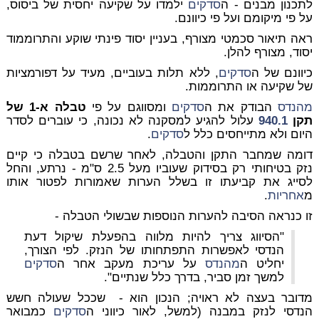
לתכנון מבנים - ה
סדקים
ילמדו על שקיעה יחסית של ביסוס,
על פי מיקומם ועל פי כיוונם.
ראה תיאור סכמטי מצורף, בעניין יסוד פינתי שוקע והתרוממוד
יסוד, מצורף להלן.
כיוונם של ה
סדקים
, ללא תלות בעוביים, מעיד על דפורמציות
של שקיעה או התרוממות.
מהנדס
הבודק את ה
סדקים
ומסווגם על פי
טבלה א-1 של
תקן
940.1
עלול להגיע למסקנה לא נכונה, כי עוברים לסדר
היום ולא מתייחסים כלל ל
סדקים
.
דומה שמחבר התקן והטבלה, לאחר שרשם בטבלה כי קיים
נזק בטיחותי רק בסידוק שעוביו מעל 2.5 ס"מ - נרתע, והחל
לסייג את קביעתו זו בשלל הערות שאמורות לפטור אותו
מ
אחריות
.
זו כנראה הסיבה להערות הנוספות שבשולי הטבלה -
"הסיווג צריך להיות מלווה בהפעלת שיקול דעת
הנדסי לאפשרות התפתחותו של הנזק. לפי הצורך,
יחליט ה
מהנדס
על עריכת מעקב אחר ה
סדקים
למשך זמן סביר, בדרך כלל שנתיים".
מדובר בעצה לא ראויה; הנכון הוא - שככל שעולה חשש
הנדסי לנזק במבנה (למשל, לאור כיווני ה
סדקים
כמבואר