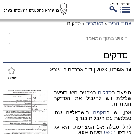
תפריט
חיפוש
לג
עמוד הבית
מאמרים
סדקים
»
»
כן
זי
סדקים
14 אוגוסט, 2023
|
ד"ר אברהם בן עזרא
שמירה
תופעת ה
סדקים
במבנים היא תופעה
שלילית ויש להגביל את הסדיקה
המותרת.
אכן, יש ב
תקנים
הישראליים שתי
טבלאות עם הגבלות בנדון:
להלן טבלה א-1 המצורפת, והיא על
פי תקן
940.1
משנת 2008.