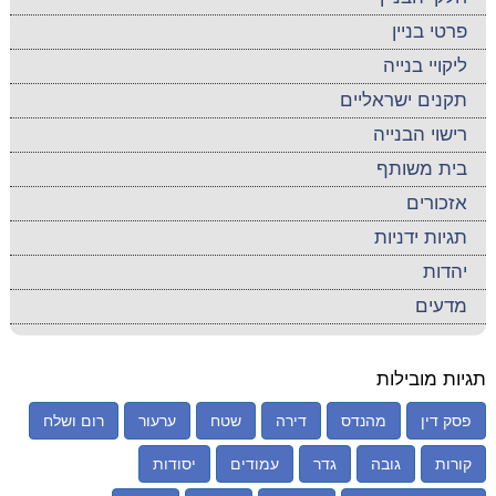
פרטי בניין
ליקויי בנייה
תקנים ישראליים
רישוי הבנייה
בית משותף
אזכורים
תגיות ידניות
יהדות
מדעים
תגיות מובילות
פסק דין
מהנדס
דירה
שטח
ערעור
רום ושלח
קורות
גובה
גדר
עמודים
יסודות