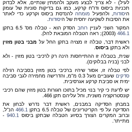
לעיל) - לא צריך לבצע מעקב ולהמתין שנתיים, אלא
לבדוק
תכניות ביסוס ודו"ח קרקע
, כמו גם בדיקות סוניות של עומק
ה
יסודות
, ולהפעיל
מומחה
להנדסת ביסוס וקרקע כדי לאתר
את הסיבות לשקיעה יחסית של ה
יסודות
.
המקור השני לעניין
רוחב
הסדק הוא - טבלה מס' 6.5 בתקן
466.1
(2003); ראה הטבלה המובאת להלן.
ראשית דבר, טבלה זו מצויה בתקן החל על
מבני בטון מזוין
ולא בתקן
ביסוס
.
שנית, בטבלה זו ההתייחסות הינה רק לרכיבי בטון מזוין - ולא
לבני (בניה בבלוקים).
לפי טבלה זו,
אסור שיהיו ברכיבי בטון מזוין בסביבה רגילה
סדקים
שעוביים מעל 0.3 מ"מ, והדרישה מחמירה לגבי סביבה
ימית או סביבת קרקע אגרסיבית.
יש לדעת כי קיר בנוי מכיל בתוכו חגורות בטון מזוין שהם רכיבי
קונסטרוקציה משנית, וחל עליהם תקן 466.
במבחן הסדיקה במבנים, ראשית דבר נדרש לבחון את
הסדיקה על פי הקריטריונים של טבלה 6.5 בתקן
466.1
הנ"ל,
וברוב המקרים הצורך בסיוע הטבלה שבתקן ביסוס
940.1
-
מתייתר.