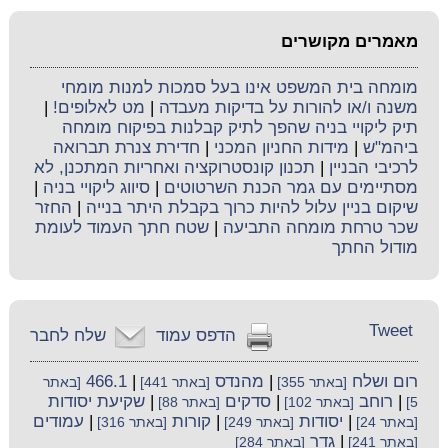
מאמרים מקושרים
מומחה בית המשפט אינו בעל סמכות למנות מומחי
משנה ו/או להורות על בדיקות מעבדה
|
מט לאלופים!
|
תיק ליקויי בניה שהפך לתיק קבלנות בפיקוח מומחה
ביהמ"ש
|
מידות החניון המכני
|
חדירת צנרת תברואה
לרכיבי הבניין
|
תכנון קונסטרוקציה ואחריות המתכנן, לא
מסתיימים עם גמר הכנת השרטוטים
|
סיווג ליקויי בניה
|
שיקום בניין עלול להיות כרוך בקבלת היתר בנייה
|
החזר
שכר טרחת מומחה התביעה
|
שטח חתך העמוד לעומת
מודול החתך
Tweet
הדפס עמוד
שלח לחבר
רום ושלח
|
מהנדס
|
466.1
[באתר 355]
[באתר 441]
[באתר
|
רוחב
|
סדקים
|
שקיעת יסודות
5]
[באתר 102]
[באתר 88]
|
יסודות
|
קורות
|
עמודים
[באתר 24]
[באתר 249]
[באתר 316]
|
גדר
[באתר 241]
[באתר 284]