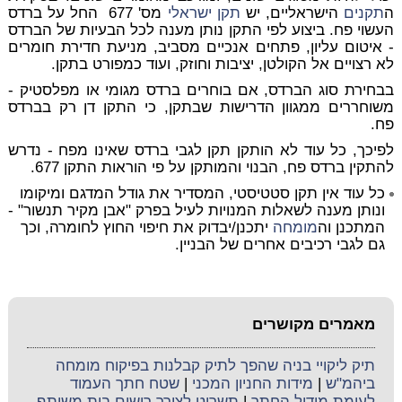
ה
תקנים
הישראליים, יש
תקן ישראלי
מס' 677 החל על ברדס
העשוי פח. ביצוע לפי התקן נותן מענה לכל הבעיות של הברדס
- איטום עליון, פתחים אנכיים מסביב, מניעת חדירת חומרים
לא רצויים אל הקולטן, יציבות וחוזק, ועוד כמפורט בתקן.
בבחירת סוג הברדס, אם בוחרים ברדס מגומי או מפלסטיק -
משוחררים ממגוון הדרישות שבתקן, כי התקן דן רק בברדס
פח.
לפיכך, כל עוד לא הותקן תקן לגבי ברדס שאינו מפח - נדרש
להתקין ברדס פח, הבנוי והמותקן על פי הוראות התקן 677.
כל עוד אין תקן סטטיסטי, המסדיר את גודל המדגם ומיקומו
ונותן מענה לשאלות המנויות לעיל בפרק "אבן מקיר תנשור" -
המתכנן וה
מומחה
יתכנן/יבדוק את חיפוי החוץ לחומרה, וכך
גם לגבי רכיבים אחרים של הבניין.
מאמרים מקושרים
תיק ליקויי בניה שהפך לתיק קבלנות בפיקוח מומחה
ביהמ"ש
|
מידות החניון המכני
|
שטח חתך העמוד
לעומת מודול החתך
|
תשריט לצורך רישום בית משותף