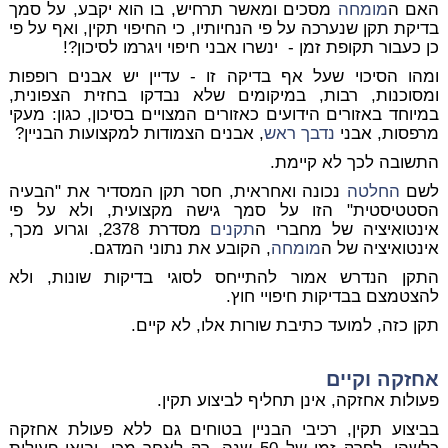
האם ה
מומחה
מסכים ומאשר תרחיש, בו הוא יקבע, על סמך
בדיקת תקן שנערכה על פי הנחיותיו, כי החיפוי תקין, ואף על פי
כן כעבור תקופת זמן - ינשרו אבני חיפוי ויגרמו לסיכון?!
ומהו הסיכוי שעל אף בדיקה זו - עדיין יש אבנים רופפות
ומסוכנות, רבות, במיקומים שלא נבדקו בחזית הצפונית,
במיוחד באזורים הידועים כאזורים המצויים בסיכון, כגון: מעקי
מרפסות, אבני
נדבך ראש
, אבנים הצמודות למקצועות הבניין?
התשובה לכך לא קיימת.
לשם
החלטה
נכונה ואחראית, חסר תקן המסדיר את "הבעיה
הסטטיסטית" הזו על סמך גישה מקצועית, ולא על פי
אינטואיציה של מחברי ה
תקנים
מסדרת 2378, וגרוע מכך,
אינטואיציה של ה
מומחה
, הקובע את נתוני המדגם.
התקן הנדרש אמור להתייחס לסוגי בדיקות שונות, ולא
להצטמצם בבדיקות חיפויי חוץ.
תקן כזה, למועד כתיבת שורות אלו, לא קיים.
אחזקה וקיים
פעולות אחזקה, אינן תחליף לביצוע תקין.
בביצוע תקין, רכיבי הבניין בטוחים גם ללא פעולת אחזקה