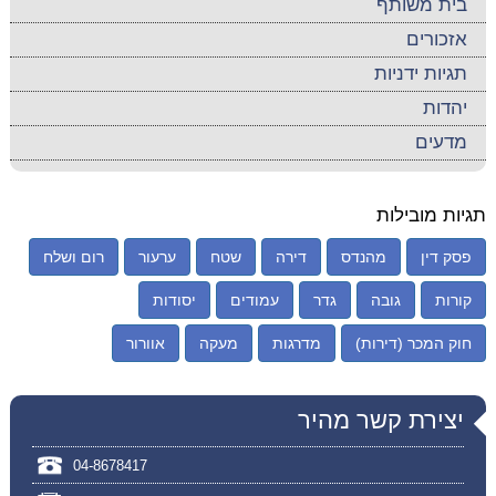
בית משותף
אזכורים
תגיות ידניות
יהדות
מדעים
תגיות מובילות
פסק דין
מהנדס
דירה
שטח
ערעור
רום ושלח
קורות
גובה
גדר
עמודים
יסודות
חוק המכר (דירות)
מדרגות
מעקה
אוורור
יצירת קשר מהיר
04-8678417