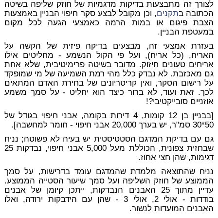
לצורך זה מתבצעות בדיקות מדגמיות של חוזק שליפה בשיטה
הכתובה ב
תקנים
, וכן מקובל לבצע סקר חיפוי הבניין באמצעות
הצבת פיגום או במות הרמה כאמצעי הגעה לכל מקום
במעטפת הבניין.
בעזרת אמצעי זה, מבצעים בדיקה פיזית של הקשה על
האריח, (כל אריח), ועל פי הקול הנשמע - מחליטים אילו
אריחים טעונים חיזוק. מדובר בשיטה פרימיטיבית, שלא אחת
גם מאכזבת. לא נבדק כלל מהי רמת השמיעה של מי שמופקד
על רישום הסקר, ואין קריטריונים של בחירת האדם המתאים
לכך. זאת ועוד, לא ברור כיצד הוא יחליט - על סמך משמע
אוזניים סובייקטיבי?!
[בבניין בן 12 קומות, 4 דירות בקומה, אבני חיפוי בגודל של
50*30 סמ"ר, יש בערך 20,000 אבני חיפוי - חומר למחשבה].
גם עם בדיקת המדגם הסטטיסטית יש בעיה לא פשוטה; נניח
שבחזית צפונית, הכוללת מעל 5,000 אבני חיפוי, נבדקות 25
דגימות, שהן חצי אחוז.
נניח שהתוצאה מלמדת שהמדגם עומד בדרישות, על סמך
הממוצע של חוזק השליפה ועל סמך שיעור הסטייה הממוצע.
עדיין מתוך 25 האבנים הנבדקות, ייתכן קיומן של אבנים
בודדות - אולי 2, אולי 3 - שהן עם הידבקות ירודה, ואלו
האבנים המועדות לנשור.