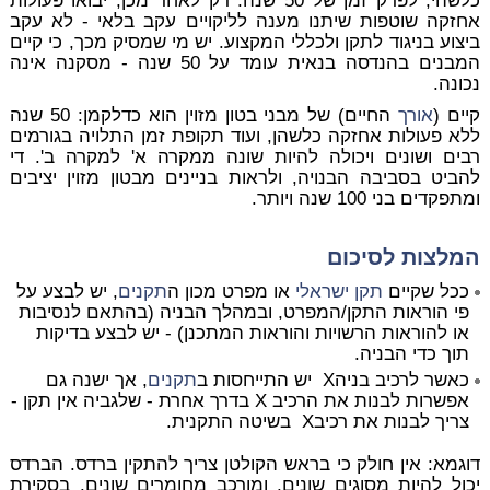
כלשהי, לפרק זמן של 50 שנה. רק לאחר מכן, יבואו פעולות
אחזקה שוטפות שיתנו מענה לליקויים עקב בלאי - לא עקב
ביצוע בניגוד לתקן ולכללי המקצוע. יש מי שמסיק מכך, כי קיים
המבנים בהנדסה בנאית עומד על 50 שנה - מסקנה אינה
נכונה.
קיים (
אורך
החיים) של מבני בטון מזוין הוא כדלקמן: 50 שנה
ללא פעולות אחזקה כלשהן, ועוד תקופת זמן התלויה בגורמים
רבים ושונים ויכולה להיות שונה ממקרה א' למקרה ב'. די
להביט בסביבה הבנויה, ולראות בניינים מבטון מזוין יציבים
ומתפקדים בני 100 שנה ויותר.
המלצות לסיכום
ככל שקיים
תקן ישראלי
או מפרט מכון ה
תקנים
, יש לבצע על
פי הוראות התקן/המפרט, ובמהלך הבניה (בהתאם לנסיבות
או להוראות הרשויות והוראות המתכנן) - יש לבצע בדיקות
תוך כדי הבניה.
כאשר לרכיב בניהX יש התייחסות ב
תקנים
, אך ישנה גם
אפשרות לבנות את הרכיב X בדרך אחרת - שלגביה אין תקן -
צריך לבנות את רכיבX בשיטה התקנית.
דוגמא
: אין חולק כי בראש הקולטן צריך להתקין ברדס. הברדס
יכול להיות מסוגים שונים, ומורכב מחומרים שונים. בסקירת