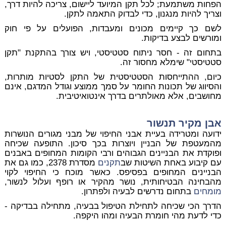
הפחות משתמעת; לכל תקן המיועד ליישום, צריכה להיות דרך,
וצריך להיות מנגנון, כדי לבדוק
התאמה לתקן
.
לשם כך קיימים מכונים ומעבדות, הפועלים על פי חוק
ומורשים לבצע בדיקות.
בתחום זה - חסר ניתוח סטטיסטי, ויש צורך בהתקנת "תקן
סטטיסטי" שימלא מחסור זה.
כיום, ההתייחסות הסטטיסטית של התקן לסטיות מותרות,
והסיווג של תכונות החומר על סמך ממוצע וגודל המדגם, אינם
מחושבים, אלא מאולתרים בדרך אינטואיטיבית.
אבן מקיר תנשור
ידועה ומטרידה בעיית אבני החיפוי של מבני מגורים הנושרות
מהמעטפת של הבניין ויוצרות בכך סיכון. התופעה שכיחה
ופוקדת את הבניינים הגבוהים ורבי הקומות המחופים באבנים
עם קיבוע באחת השיטות שב
תקנים
מסדרת 2378, כמו גם את
הבניינים המחופים בפסיפס. כאשר מוכח כי החיפוי לקוי
מהבחינה הבטיחותית, נושר מהקיר או רופף ועלול לנשור,
מומחים
בתחום נדרשים לבעיה ולפתרון.
הדרך הכי שכיחה לתחילת הטיפול בבעיה, מתחילה בבדיקה -
כדי לדעת מהי חומרת הבעיה ומהו היקפה.