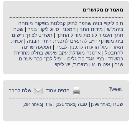
מאמרים מקושרים
תיק ליקויי בניה שהפך לתיק קבלנות בפיקוח מומחה
ביהמ"ש
|
מידות החניון המכני
|
סיווג ליקויי בניה
|
שטח
חתך העמוד לעומת מודול החתך
|
תשריט לצורך רישום
בית משותף חייב להתאים לתכנית היתר הבניה
|
זכויות
האזרח מול הוועדה לתכנון ולבניה
|
הפקעה שדינה
להתבטל
|
ארנונה מוגדלת עקב שימוש בחלק מהדירה
כמשרד
|
בניין אגד בת גלים - "פיל לבן" כבר עשרים
שנה
|
איטום: אין רטיבות, יש ליקוי
Tweet
הדפס עמוד
שלח לחבר
שטח
|
גובה
|
גדר
[באתר 396]
[באתר 221]
[באתר 284]