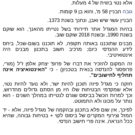
אלא נטוי בזווית של 4 מעלות.
גובה
הבניין 58 מ', והוא בן 9 קומות.
הבניין עשוי שיש ואבן, ונחנך בשנת 1373.
בהיות המגדל אתר תיירותי בשל נטייתו מהאנך, הוא שוקם
בשנת 1990, ובשנת 2018 שוקם שוב.
מבנים שתוכננו באותה תקופה, לא תוכננו בשום-שכל, ביחס
לידע ההנדסי כיום; מרכיב חשוב בתכנון מבנים היה
אינטואיטיבי
.
זה המקום להזכיר את דברו של פרופ' יצחק אלפן ז"ל (מורי,
פרופסור להנדסה בנאית בטכניון) - כי
"האינטואיציה אינה
תחליף לחישובים".
חזקה כי מגדל פיזה תוכנן להיות ישר, ולא נועד להיות נטוי,
אלא שמקדמי הבטיחות שלו היו מן הסתם גדולים מהדרוש,
וכך למרות הכשל בביסוס שגרם לנטייתו במהלך השנים - הוא
נותר על מכונו ולא התמוטט.
לפיכך, אין שום פלא בתכנון ובהקמה של מגדל פיזה, אלא - יד
המזל וצירוף המקרים של ביסוס לקוי + בטיחות גבוהה, שהיא
ככל הנראה, אינה פרי חישוב הנדסי.