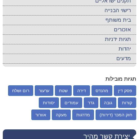
תקנים ישראליים
רישוי הבנייה
בית משותף
אזכורים
תגיות ידניות
יהדות
מדעים
תגיות מובילות
פסק דין
מהנדס
דירה
שטח
ערעור
רום ושלח
קורות
גובה
גדר
עמודים
יסודות
חוק המכר (דירות)
מדרגות
מעקה
אוורור
יצירת קשר מהיר