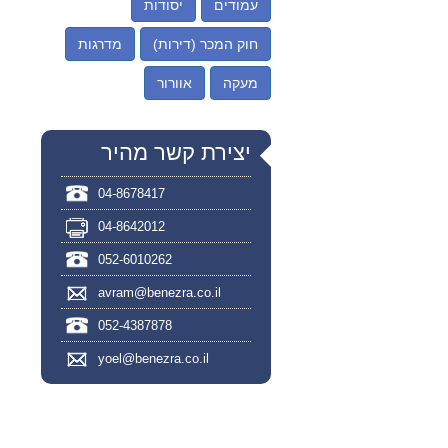
עמודים
יסודות
חוק המכר (דירות)
מדרגות
מעקה
אוורור
יצירת קשר מהיר
04-8678417
04-8642012
052-6010262
avram@benezra.co.il
052-4387878
yoel@benezra.co.il