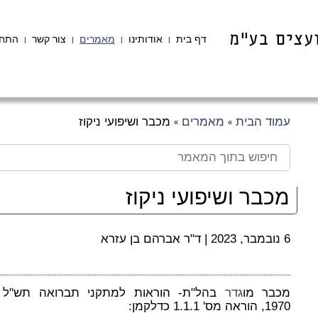
דף בית
אודותינו
מאמרים
צור קשר
התחב
|
|
|
|
עמוד הבית
מאמרים
מכבר ושיפועי ניקוז
»
»
מכבר ושיפועי ניקוז
6 נובמבר, 2023
|
ד"ר אברהם בן עזרא
מכבר מו
גדר
בהל"ת- הוראות למתקני תברואה תש"ל 
1970, הוראה מס' 1.1.1 כדלקמן: