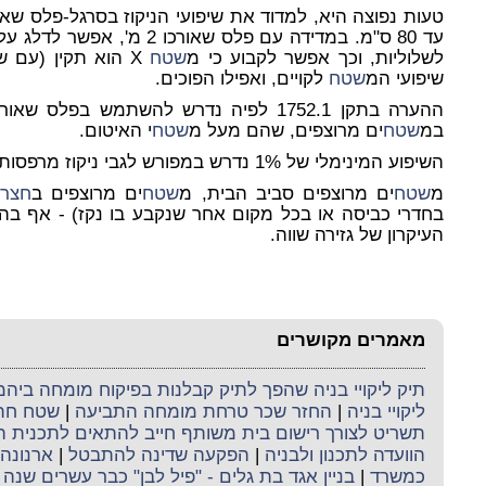
טעות נפוצה היא, למדוד את שיפועי הניקוז בסרגל-פלס שאורכו 2 מ', במקום ב
עד 80 ס"מ. במדידה עם פלס שאורכו 2 מ', אפשר לדלג על
לשלוליות, וכך אפשר לקבוע כי מ
שטח
שיפועי המ
שטח
לקויים, ואפילו הפוכים.
במ
שטח
ים מרוצפים, שהם
מעל
מ
שטח
י האיטום.
השיפוע המינימלי של 1% נדרש במפורש לגבי ניקוז מרפסות, ולגבי גגות שבהם האיטום לא חשוף.
מ
שטח
ים מרוצפים סביב הבית, מ
שטח
ים מרוצפים ב
חצר
,
העיקרון של גזירה שווה.
מאמרים מקושרים
תיק ליקויי בניה שהפך לתיק קבלנות בפיקוח מומחה ביה
ליקויי בניה
|
החזר שכר טרחת מומחה התביעה
|
שטח חתך
תשריט לצורך רישום בית משותף חייב להתאים לתכנית ה
הוועדה לתכנון ולבניה
|
הפקעה שדינה להתבטל
|
ארנונה
כמשרד
|
בניין אגד בת גלים - "פיל לבן" כבר עשרים שנה