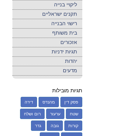
ליקויי בנייה
תקנים ישראליים
רישוי הבנייה
בית משותף
אזכורים
תגיות ידניות
יהדות
מדעים
תגיות מובילות
פסק דין
מהנדס
דירה
שטח
ערעור
רום ושלח
קורות
גובה
גדר