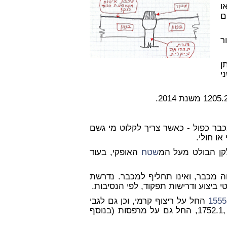
ו
ם
ר
ן
י
ולל מכבר כפול - כאשר צריך לקלוט מי גשם
או חולי.
קן הבולט מעל המ
שטח
האופקי, בעוד
ה מכבר, ואינו תחליף למכבר. נדרשת
ביצוע ודרישות תפקוד, לפי הנסיבות.
1555
החל על ריצוף קרמי, וכן גם לגבי
י איטום שאינם חשופים), בתקן ,1752.1, החל גם על מרפסות (בנוסף