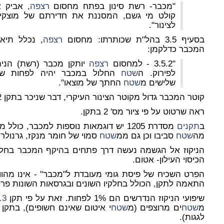
"מכבר- רשת סינון בפתח מחסום
רצפה
, אביק א
קולט מי גשם, המסננת את חדירתם של מוצקי
לצינור".
בסעיף 3.5 בהל"ת שכותרתו: מחסום
רצפה
, נכלל תיאו
המכבר כדלקמן:
"3.5.2 - למחסום
רצפה
יותקן מכבר (רשת) הנית
לפירוק. ה
שטח
החלול במכבר יהיה לפחות שנ
שלישים מ
שטח
החתך של מוצאו".
קוטר המכבר גדול מקוטר הצינור העיקרי, דבר שניכר בתקן 1205.2 משנת 2014.
ראה שרטוט על פי ציור מס' 2 בתקן.
ב
תקנים
מסדרת 1205 יש דוגמאות נוספות למכבר, כ
מה
שטח
סביבו וכן גם ממ
שטח
סמוי של חומר מנקז, גרנולרי 
הניקוז אל הגשמה נעשה דרך פתחים בהיקף המכבר בחל
הכיסוי העילון- אטום.
הפרט השכיח של פיסת גומי מעובדת ל"מכבר" - אינו מהוו
התאמה לתקן, הכולל בחלקיו השונים ובגרסאות השונות פרטי 
שיפועי הניקוז הנדרשים הם 1% לפחות. זאת על פי תקן
.3
מ
שטח
ים מרוצפים (מ
שטח
לגגות).