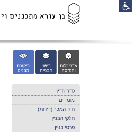
לג
כן
זי
אדריכלות
רישוי
ביקורת
והנדסה
הבנייה
מבנים
סדר הדין
מומחים
חוק המכר (דירות)
חלקי הבניין
פרטי בניין