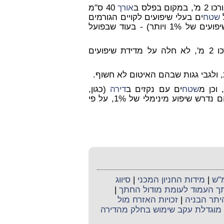
פלס ב
אורך
40 ס"מ
שטח
ים בעלי שיפועים לקויים הגורמים
X הוא תקין (עם שיפועים של 1% ויותר) - בעוד שבפועל
ההערה בתקן 1752.1 לפיה נדרש להשתמש בפלס שאורכו 2 מ', לא חלה על מדידת שיפועים
 וכן מ
שטח
ים עם נקזים ב
דירה
(כגון,
בחדרי כביסה או בכל מקום אחר שנקבע בו נקז) - אף בהם נדרש שיפוע מינימלי של 1%, על פי
מ"ש
|
מידות החניון המכני
|
סיווג
 העמוד לעומת מודול החתך
|
יתר הבניה
|
זכויות האזרח מול
 מוגדלת עקב שימוש בחלק מהדירה