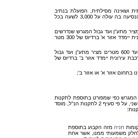
ית ושאינה מסילתית, הפועלת בנתיב
6 ק"מ לפחות, אשר היצע מקומות הנסיעה בה עולה על 3,000 לשעה בכל
הנמצא במרחק אווירי של עד 300 מטרים מציר מתע"ן ועד גבול המגרש שנדרשים
; ואולם במתע"ן שהוא רכבת שאינה עירונית יימדד אזור א' ברדיוס של 300 מטר
"אזור ב'" - אזור הנמצא במרחק אווירי שבין 300 מטרים ועד 600 מטרים מציר מתע"ן ועד גבול
בת עירונית יימדד אזור ב' ברדיוס של
בתחום אזור א' או אזור ב';
מגרש כפי שמפורט בתוספת לתקנות
) תשמ"ג- 1983. מצד שני, על פי סעיף 2 לתקנות הנ"ל, מוסד
נות:
חניה
מזה הקבוע בתוספת
לחלק משמעותי ממנו, אשר אחת