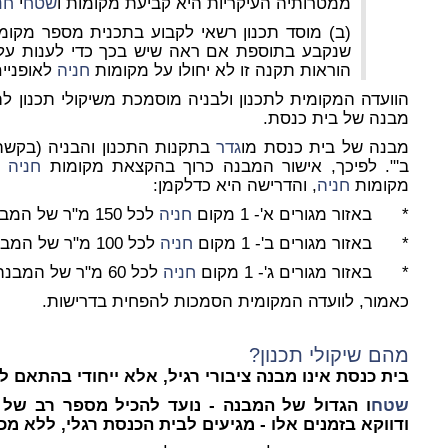
ממטרותיה העיקריות היא קביעת מקומות ו
שטח
י
חנ
(ב) מוסד תכנון רשאי לקבוע בתכנית מספר מקומ
שנקבע בתוספת אם ראה שיש בכך כדי לענות על צ
הוראות תקנה זו לא יחולו על מקומות
חניה
לאופניים
הוועדה המקומית לתכנון ולבניה מוסמכת משיקולי תכנון 
מבנה של בית כנסת.
מבנה של בית כנסת מו
גדר
בתקנות התכנון והבניה (בקשה 
ב'". לפיכך, אישור המבנה כרוך בהקצאת מקומות
חניה
כ
מקומות
חניה
, והדרישה היא כדלקמן:
* באזור מגורים א'- 1 מקום
חניה
לכל 150 מ"ר של המבנה.
* באזור מגורים ב'- 1 מקום
חניה
לכל 100 מ"ר של המבנה.
* באזור מגורים ג'- 1 מקום
חניה
לכל 60 מ"ר של המבנה.
כאמור, לוועדה המקומית הסמכות להפחית בדרישות.
מהם שיקולי תכנון?
בית כנסת אינו מבנה ציבורי רגיל, אלא ייחודי בהתאם ליי
שטח
ו הגדול של המבנה - נועד להכיל מספר רב של
ודווקא בזמנים אלו - מגיעים לבית הכנסת רגלי, ללא מכו