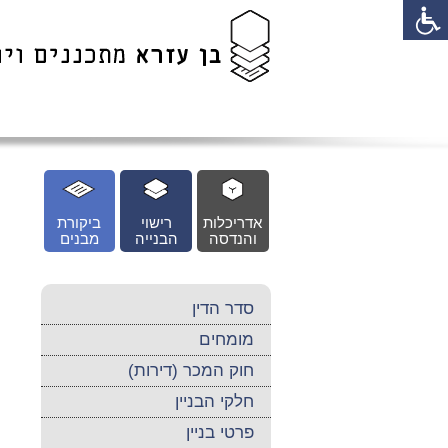
לג
כן
זי
אדריכלות
רישוי
ביקורת
והנדסה
הבנייה
מבנים
סדר הדין
מומחים
חוק המכר (דירות)
חלקי הבניין
פרטי בניין