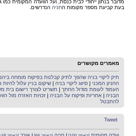
מדובר בנתון ייחודי לבית כנסת, ועל הוועדה המקומית כמו
בעת קביעת מספר מקומות ה
חניה
הנדרשים.
מאמרים מקושרים
תיק ליקויי בניה שהפך לתיק קבלנות בפיקוח מומחה ביה
החניון המכני
|
סיווג ליקויי בניה
|
שיקום בניין עלול להיות 
העמוד לעומת מודול החתך
|
תשריט לצורך רישום בית מ
הבניה
|
אחריות ופיקוח על הבניה
|
זכויות האזרח מול הווע
להתבטל
Tweet
ועדה מקומית
|
חניה
|
אורך
[באתר 100]
[באתר 66]
[באתר 148]