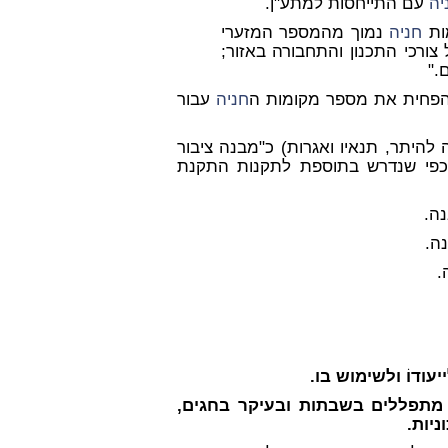
יה
עם התייחסות למתע"ן.
ות
חניה
נמוך מהמספר המזערי
ורכי התכנון והתחבורה באזור;
."
להפחית את מספר מקומות ה
חניה
עבור
להיתר, תנאיו ואגרות) כ"מבנה ציבור
פי שנדרש בתוספת לתקנות התקנת
עודוֹ ולשימוש בו.
 מתפללים בשבתות ובעיקר בחגים,
ניות.