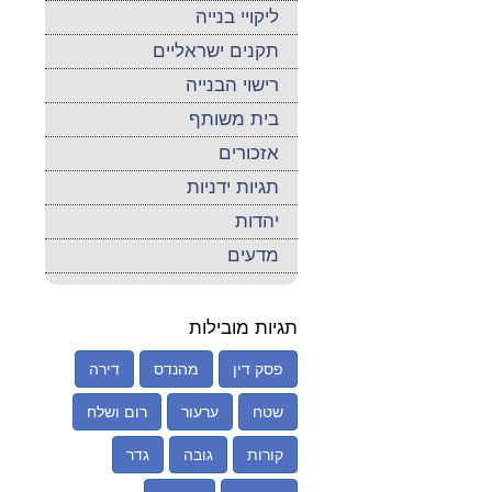
ליקויי בנייה
תקנים ישראליים
רישוי הבנייה
בית משותף
אזכורים
תגיות ידניות
יהדות
מדעים
תגיות מובילות
פסק דין
מהנדס
דירה
שטח
ערעור
רום ושלח
קורות
גובה
גדר