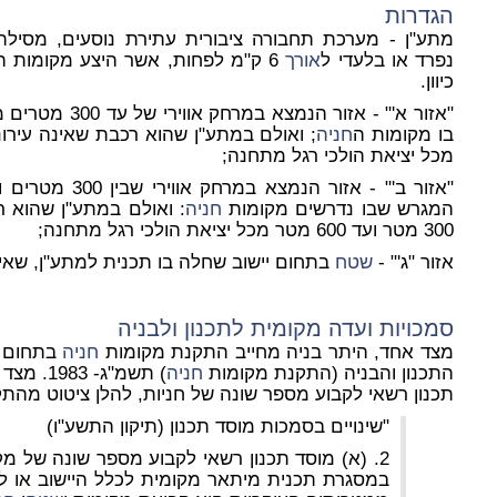
ה
גדר
ות
מתע"ן - מערכת תחבורה ציבורית עתירת נוסעים, מסילת
נפרד או בלעדי ל
אורך
כיוון.
"אזור א'" - אזור 
בו מקומות ה
חניה
מכל יציאת הולכי רגל מתחנה;
המגרש שבו נדרשים מקומות
חניה
: ואולם במתע"ן שהוא רכ
300 מטר ועד 600 מטר מכל יציאת הולכי רגל מתחנה;
אזור "ג'" -
שטח
בתחום יישוב שחלה בו תכנית למתע"ן, שאינו 
סמכויות
ועדה מקומית
לתכנון ולבניה
מצד אחד, היתר בניה מחייב התקנת מקומות
חניה
בתחום ה
התכנון והבניה (התקנת מקומות
חניה
תכנון רשאי לקבוע מספר שונה של חניות, להלן ציטוט מהתק
"שינויים בסמכות מוסד תכנון (תיקון התשע"ו)
2. (א) מוסד תכנון רשאי לקבוע מספר שונה של מקומות
במסגרת תכנית מיתאר מקומית לכלל היישוב או 