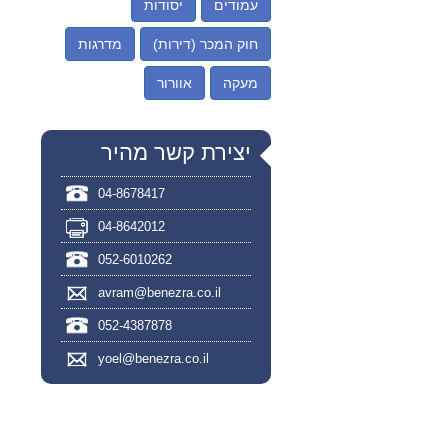
עמודים
יסודות
חוק המכר (דירות)
מדרגות
מעקה
אוורור
יצירת קשר מהיר
04-8678417
04-8642012
052-6010262
avram@benezra.co.il
052-4387878
yoel@benezra.co.il