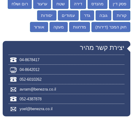
פסק דין
מהנדס
דירה
שטח
ערעור
רום ושלח
קורות
גובה
גדר
עמודים
יסודות
חוק המכר (דירות)
מדרגות
מעקה
אוורור
יצירת קשר מהיר
04-8678417
04-8642012
052-6010262
avram@benezra.co.il
052-4387878
yoel@benezra.co.il