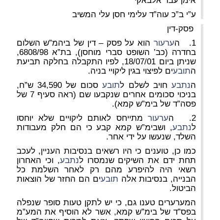
אימן עבד אלבאקי
ע”י ב”כ עוה”ד עלימי חסן עלי המשיב
פסק-דין
1. ה
ערעור
הוא על פסק – דין של ביהמ”ש השלום
בחדרה (כב’ השופט סברי מוחסן), בת”א 6808/98,
שניתן ביום 18/07/01, לפיו התקבלה בחלקה תביעת
ה
תובע
ים לפיצוי בגין ליקויי בניה.
ה
נתבע
חויב לשלם ל
תובע
סכום של 34,590 ש”ח,
בניכוי סכומים אחרים שנקבעו שם (ראה סעיף 7 של
פסה”ד של בימ”ש קמא).
2. ה
ערעור
מתייחס לאותם ליקויים שלא יוחסו
ל
נתבע
, ושבימ”ש קמא קבע כי הם חלק מעבודות
השלד, שנעשו על ידי אחר.
כמו כן, טוענים כי היו רשאים בנסיבות העניין, לעכב
תחת ידם את השיקים שנמסרו ל
נתבע
, וכי האחרון
רשאי היה להיפרע מהם רק לאחר השלמת כל
הבנייה, בנסיבות אלה
תובע
ים הם החזר של הוצאות
הביטול.
המערערים טענו גם, כי יש לתקן טעות סופר שנפלה
בפס”ד של בימ”ש קמא, אשר לא הוסיף את המע”מ