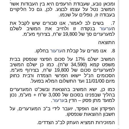
ומכאן נובע, שעבודת הרעפים היא בין העבודות אשר
המשיב נטל על עצמו לבצע. לכן, גם כל הליקויים
בעבודה זו, נופלים על שכמו.
7. בשים לב לאמור, אנו סבורים שיש לקבל את
ה
ערעור
בנקודה זו ולחייב את המשיב לשלם
למערערים סך של 19,800 ש”ח, בצירוף מע”מ.
התוצאה
8. אנו מורים על קבלת ה
ערעור
בחלקו.
המשיב ישלם 17% על סכום הפיצוי שנפסק בבית
משפט קמא (34,590 ש”ח). כמו כן ישלם המשיב
למערערים סכום של 19,800 ש”ח, בצירוף מע”מ.
הסכומים הנ”ל יישאו הפרשי הצמדה ורבית כחוק
מיום 11/01/00 ועד התשלום המלא בפועל.
כמו כן, ישא המשיב בהוצאות ובשכ”ט המערערים
בהליך שבפנינו בסכום של 3,000 ש”ח + מע”מ, נכון
למועד מתן פסק – הדין ב
ערעור
.
הפיקדון אם הופקד, יועבר לידי ב”כ המערערים, על
חשבון ההוצאות שנפסקו.
המזכירות תמציא העתק לב”כ הצדדים.