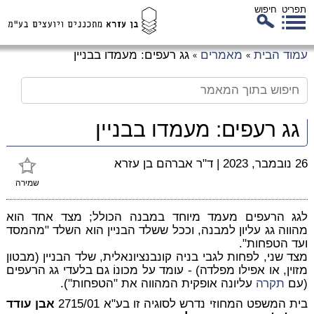
תפריט
חיפוש
לג
עמוד הבית
מאמרים
גג רעפים: מעמדו בבניין
»
»
כן
זי
גג רעפים: מעמדו בבניין
26 נובמבר, 2023
|
ד"ר אברהם בן עזרא
שמירה
לגג הרעפים מעמד מיוחד במבנה הכולל; מצד אחד הוא
מהווה גג עליון למבנה, וככל ששלד הבניין הוא השלד "מהמסד
ועד הטפחות".
מצד שני, לפחות לגבי בניה קונבנציונאלית, שלד הבניין (מבטון
מזוין, או אפילו מפלדה) - עומד על מכונוֹ גם בלעדי גג הרעפים
(עם
תקרה
עליונה אופקית המהווה את "הטפחות").
בית המשפט המחוזי נדרש לסוגיה זו בע"א 2715/01
אבן עודד