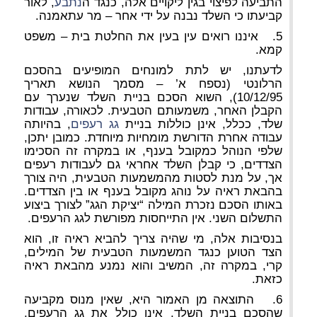
התביעה לפיצוי בגין ליקויים אלה, כנגד ה
נתבע
, לאור
קביעתו כי השלד נבנה על ידי אחר – מר עתאמנה.
5. איננו רואים עין בעין את החלטת בית – משפט
קמא.
לדעתנו, יש לתת למונחים המופיעים בהסכם
הרלונטי (נספח א’ – מסמך הנושא תאריך
10/12/95), השוא הסכם בניית השלד שנערך עם
הקבלן האחר, משמעותם הטבעית. לכאורה, עבודות
שלד, ככלל, אינן כוללות בניית
גג רעפים
, בהיותה
עבודה אחרת הדורשת מומחיות מיוחדת. כמובן יתכן,
שלפי הנוהל כמקובל בענף, או במקרה זה הסכימו
הצדדים, כי קבלן השלד אחראי גם לעבודות רעפים
אך, על מנת לסטות מהמשמעות הטבעית, היה צורך
בהבאת ראיה על נוהג מקובל בענף או בין הצדדים.
באותו הסכם נזכרת המילה “יציקת הגג” לצורך ביצוע
התשלום השני. אין התייחסות מפורשת לגג הרעפים.
בנסיבות אלה, מי שהיה צריך להביא ראיה זו, הוא
הצד הטוען כנגד המשמעות הטבעית של המילים,
קרי, במקרה זה, המשיב והוא נמנע מהבאת ראיה
כזאת.
6. התוצאה מן האמור היא, שאין מנוס מקביעה
שהסכם בניית השלד, אינו כולל את גג הרעפים,