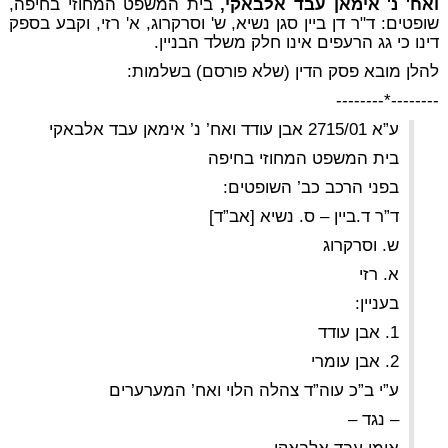
ואח' נ' אימאן עבד אלבאקי,
בית המשפט המחוזי בחיפה,
שופטים: ד"ר דן ביין סגן נשיא, ש' וסרקרוג, א' רזי, וקבע בספק
דינו כי גג הרעפים אינו חלק משלד הבניין.
להלן מובא פסק הדין (שלא פורסם) בשלמות:
--------*--------
ע”א 2715/01 אבן עודד ואח’ נ’ אימאן עבד אלבאקי
בית המשפט המחוזי בחיפה
בפני הרכב כב’ השופטים:
ד”ר ד.ביין – ס. נשיא [אב”ד]
ש. וסרקרוג
א. רזי
בעניין:
1. אבן עודד
2. אבן עומרי
ע”י ב”כ עוה”ד צהלה הלוי ואח’ המערערים
– נגד –