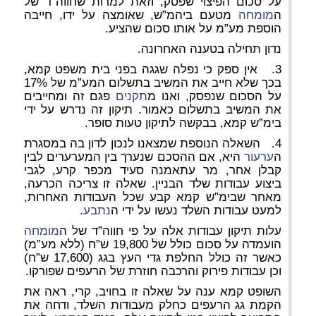
על סכום הפיצוי שפסק, וזאת למרות שחווה”ד של
ה
מומחה
מטעם ביהמ”ש, שאומצה על ידו, חייבה
הוספת מע”מ על אותו סכום שהציע.
נדון תחילה בטענה האחרונה.
3. אין ספק כי נפלה שגגה בפני בית משפט קמא,
בכך שלא חייב את המשיב בתשלום המע”מ של 17%
על הסכום שנפסק, ואנו מ
תקנים
פגם זה ומחייבים
את המשיב בתשלום כאמור. תיקון זה נדרש על ידי
בימ”ש קמא, בבקשה לתיקון טעות סופר.
4. השאלה הנוספת שמצאנו לנכון לדון בה במסגרת
ה
ערעור
היא, אם ההסכם שנערך בין המערערים לבין
קבלן אחר, מר עתאמנה סעיד מכפר קרע, לגבי
ביצוע עבודות שלד הבניין. שאלה זו צריכה הכרעה,
מאחר שבימ”ש קמא קבע שכל העבודות האחרות,
למעט עבודות השלד נעשו על ידי ה
נתבע
.
עלות תיקון עבודות אלה על פי חווה”ד של ה
מומחה
הועמדה על סכום כולל של 19,800 ש”ח (ללא מע”מ)
כאשר זה כולל החלפת גדי העץ בגג (17,600 ש”ח)
וכן עבודות פירוק והרכבה חוזרת של הרעפים שפורקו.
השופט קמא ענה על שאלה זו בחויב, קרי, ראה את
הקמת גג הרעפים כחלק מעבודות השלד, ודחה את