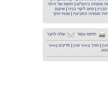
קוח מומחה ביהמ"ש
|
תוקפו של היתר
בניין
|
סיווג ליקויי בניה
|
שיקום
חת מומחה התביעה
|
שטח חתך
הדפס עמוד
שלח לחבר
|
אורך
|
סדקים
[באתר 148]
[באתר