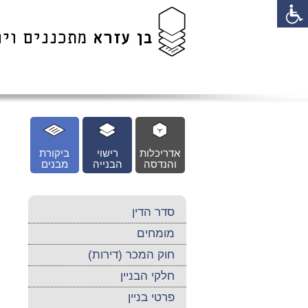
לג
כן
זי
אדריכלות
רישוי
ביקורת
והנדסה
הבנייה
מבנים
סדר הדין
מומחים
חוק המכר (דירות)
חלקי הבניין
פרטי בניין