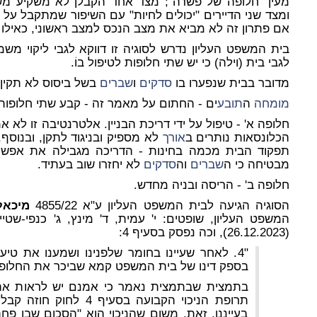
מעין "חלופה של פשרה"; מצד אחד הקבלן לא משקיע משא
ומצד שני הדיירים "יכולים לחיות" עם השיפור שמתקבל על 
אם פתרון זה לא מביא את מצב הנכס למצב ראשוני, כאילו 
בית המשפט העליון נדרש לסוגיה זו דווקא לגבי ליקוי משמע
לגבי בית (וילה) כי יש שתי חלופות לטיפול בוֹ.
מדובר בבית שנפערו בו
סדקים
ו
שברים
בשל ביסוס לא תקין, 
מומחה
ה
תובע
ים - החתום על מאמר זה - קבע שתי חלופות 
חלופה א'
- טיפול על ידי דריכת הבניין. אלטרנטיבה זו לא 
הכלונסאות נותרים ב
אורך
לא מספיק ובניגוד לתקן, ובנוסף
תפקוד הבית מכמה בחינות - הדריכה מגבילה את אפשריות
מבטיחה כי ה
שברים
וה
סדקים
לא יחזרו שוב בעתיד.
חלופה ב'
- הריסה ובניה מחדש.
הסוגיה הגיעה לבית המשפט העליון ע"א 4855/22
מיכאל
המשפט העליון, שופטים: י' עמית, ד' מינץ, ג' כנפי-שטיי
(26.12.2023), וכה נפסק בסעיף 4:
"4. לאחר שעיינו בחומר שלפנינו ושמענו את טי
בספק דינו של בית המשפט קמא שביכר את החלופה
בתמצית שבתמצית נאמר כי אמנם יש לראות את
בעייננו. זאת, משום שהניכוי הוא "הסכום שבו פח