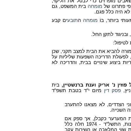
בים מופרזים כדי לבטל את הליקוי,
פי פתרונו של
מומחה
בית המשפט, גם
לא היה כלל פגם.
ותי ביותר, בוֹ
מומחה
ה
תובע
ים קבע
ובניגוד לתקן החל.
לטיפול:
אמורה להביא את הבית למצב תקני, שכן
, לפעולת הדריכה השפעות שליליות על
 ביצוע שינויים בבית, והדריכה לא
 פוזין נ' אריק וענת ברנשטיין,
בית
ניץ,
פסק דין
מיום י"ד בטבת תשפ"ד
עוני הצדדים, לא מצאנו להתערב
 השנייה.
 המערער כקבלן, אך ספק אם
תרופת הניכוי הקבועה בסעיף 4 לחוק חוזה קבלנות, התשל"ד - 1974 חלה כלל
ת שווי המלאכה או השירות עקב