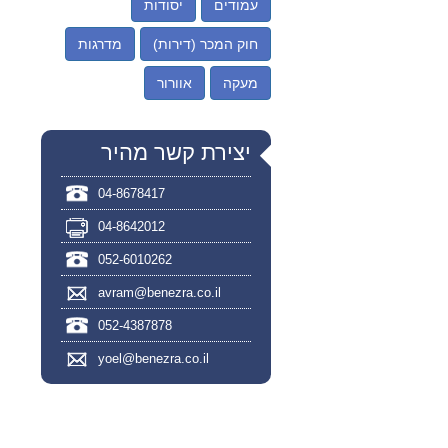
עמודים
יסודות
חוק המכר (דירות)
מדרגות
מעקה
אוורור
יצירת קשר מהיר
04-8678417
04-8642012
052-6010262
avram@benezra.co.il
052-4387878
yoel@benezra.co.il