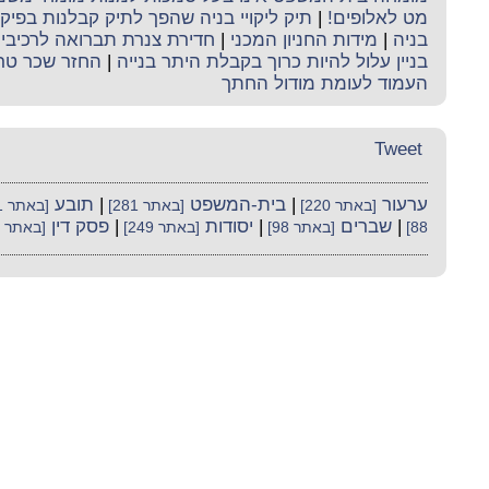
מט לאלופים!
|
תיק ליקויי בניה שהפך לתיק קבלנות בפי
בניה
|
מידות החניון המכני
|
חדירת צנרת תברואה לרכיבי ה
בניין עלול להיות כרוך בקבלת היתר בנייה
|
החזר שכר טר
העמוד לעומת מודול החתך
Tweet
ערעור
|
בית-המשפט
|
תובע
[באתר 220]
[באתר 281]
[באתר 141]
|
שברים
|
יסודות
|
פסק דין
88]
[באתר 98]
[באתר 249]
[באתר 482]