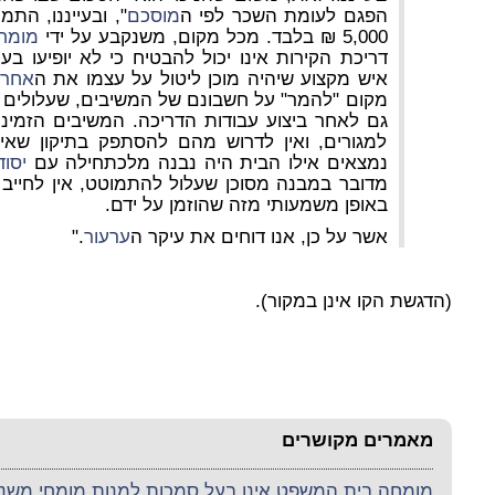
הפגם לעומת השכר לפי ה
מוסכם
", ובעייננו, ה
5,000 ₪ בלבד. מכל מקום, משנקבע על ידי
מומח
דריכת הקירות אינו יכול להבטיח כי לא יופיעו בע
איש מקצוע שיהיה מוכן ליטול על עצמו את ה
אחרי
מקום "להמר" על חשבונם של המשיבים, שעלולים
גם לאחר ביצוע עבודות הדריכה. המשיבים הזמינו 
למגורים, ואין לדרוש מהם להסתפק בתיקון שאי
נמצאים אילו הבית היה נבנה מלכתחילה עם
יסוד
מדובר במבנה מסוכן שעלול להתמוטט, אין לחייב
באופן משמעותי מזה שהוזמן על ידם.
אשר על כן, אנו דוחים את עיקר ה
ערעור
."
(הדגשת הקו אינן במקור).
מאמרים מקושרים
מומחה בית המשפט אינו בעל סמכות למנות מומחי משנה 