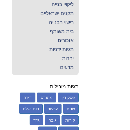
ליקויי בנייה
תקנים ישראליים
רישוי הבנייה
בית משותף
אזכורים
תגיות ידניות
יהדות
מדעים
תגיות מובילות
פסק דין
מהנדס
דירה
שטח
ערעור
רום ושלח
קורות
גובה
גדר