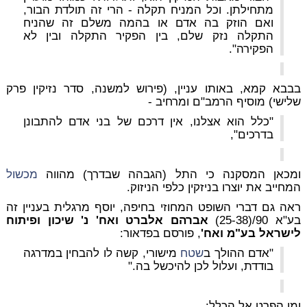
מתחילתן. וכל המניח תקלה - הרי זה תולדת הבור,
ואם הוזק בה אדם או בהמה משלם זה שהניח
התקלה נזק שלם, בין הפקיר התקלה ובין לא
הפקירה".
בבבא קמא, באותו עניין, (פירוש למשנה, סדר נזיקין פרק
שלישי) מוסיף הרמב"ם ומרחיב -
"כלל הוא אצלנו, אין דרכם של בני אדם להתבונן
בדרכים",
ומכאן המסקנה כי התל (הגבהה שבדרך) מהווה
מכשול
המחייב את יוצרו בניזקין כלפי הניזוק.
ראה גם דברי השופט המחוזי בחיפה, יוסף מרגלית בעניין זה
בע"א 90/(25-38)
אברהם אלברט ואח' נ' שיכון ופיתוח
לישראל בע"מ ואח'
, פורסם בפדאור:
"אדם ההולך ב
שטח
מישורי, קשה לו להבחין במדרגה
בודדת, ועלול לכן להיכשל בה."
ומן הפרט אל הכלל: