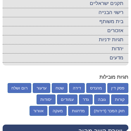
תקנים ישראליים
רישוי הבנייה
בית משותף
אזכורים
תגיות ידניות
יהדות
מדעים
תגיות מובילות
פסק דין
מהנדס
דירה
שטח
ערעור
רום ושלח
קורות
גובה
גדר
עמודים
יסודות
חוק המכר (דירות)
מדרגות
מעקה
אוורור