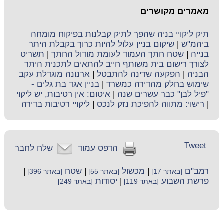
מאמרים מקושרים
תיק ליקויי בניה שהפך לתיק קבלנות בפיקוח מומחה
ביהמ"ש
|
שיקום בניין עלול להיות כרוך בקבלת היתר
בנייה
|
שטח חתך העמוד לעומת מודול החתך
|
תשריט
לצורך רישום בית משותף חייב להתאים לתכנית היתר
הבניה
|
הפקעה שדינה להתבטל
|
ארנונה מוגדלת עקב
שימוש בחלק מהדירה כמשרד
|
בניין אגד בת גלים -
"פיל לבן" כבר עשרים שנה
|
איטום: אין רטיבות, יש ליקוי
|
רישוי: מתווה להפיכת נזק לנכס
|
ליקויי רטיבות בדירה
Tweet
הדפס עמוד
שלח לחבר
רמב"ם
|
מכשול
|
שטח
|
[באתר 17]
[באתר 55]
[באתר 396]
פרשת השבוע
|
יסודות
[באתר 119]
[באתר 249]