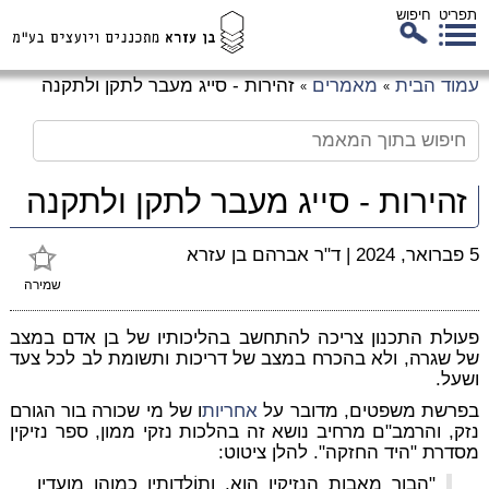
תפריט
חיפוש
לג
עמוד הבית
מאמרים
זהירות - סייג מעבר לתקן ולתקנה
»
»
כן
זי
זהירות - סייג מעבר לתקן ולתקנה
5 פברואר, 2024
|
ד"ר אברהם בן עזרא
שמירה
פעולת התכנון צריכה להתחשב בהליכותיו של בן אדם במצב
של שגרה, ולא בהכרח במצב של דריכות ותשומת לב לכל צעד
ושעל.
בפרשת משפטים, מדובר על
אחריות
ו של מי שכורה בור הגורם
נזק, והרמב"ם מרחיב נושא זה בהלכות נזקי ממון, ספר נזיקין
מסדרת "היד החזקה". להלן ציטוט:
"הבור מאבות הנזיקין הוא, ותוֹלדותיו כמוהו מועדין