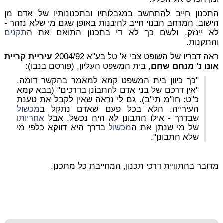
התכנון חייב להתחשב במגבלותיו ובתכנונותיו של אדם מן
הישוב. המרחב הבנוי חייב להיבנות באופן שגם מי שלא נזהר -
לא יינזק, ולשם כך לא די בתכנון התואם את ה
תקנים
והתקנות.
ראה דבריו של השופט צבי א' טל בע"א 2004/92
עיריית קריית
אונו נ' מנחם שחם
, בית המשפט העליון, (פורסם בנבו):
"כך כיוון בית המשפט קמא למאמר בהקשר דומה,
"אין דרכם של בני אדם להתבוֹנן בדרכים" (בבא קמא
כ"ט: חו"מ תי"ב). גם לי נראה שאין לקבל את טענת
העירייה. הלא בכל פעם שאדם נתקל ב
מכשול
שבדרך - אילו התבונן לא היה נכשל. אבל
אחריות
ו
של מי שנתן את ה
מכשול
בדרך היא דווקא כלפי מי
שלא התבונן".
מדובר בהתוויית דרכי תכנון, המחייבת כל מתכנן.