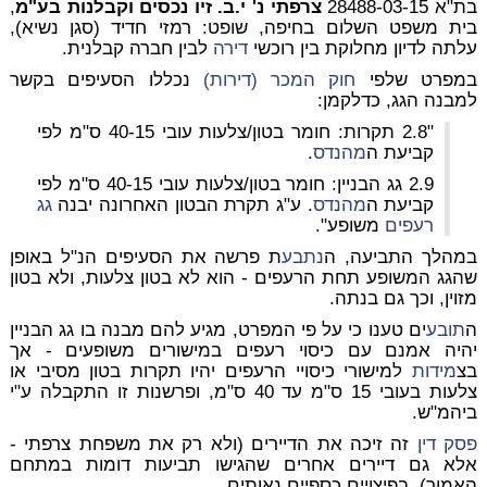
בת"א 28488-03-15
צרפתי נ' י.ב. זיו נכסים וקבלנות בע"מ
,
בית משפט השלום בחיפה, שופט: רמזי חדיד (סגן נשיא),
עלתה לדיון מחלוקת בין רוכשי
דירה
לבין חברה קבלנית.
במפרט שלפי
חוק המכר (דירות)
נכללו הסעיפים בקשר
למבנה הגג, כדלקמן:
"2.8 תקרות: חומר
בטון/צלעות
עובי
40-15 ס"מ
לפי
קביעת ה
מהנדס
.
2.9 גג הבניין: חומר
בטון/צלעות
עובי
40-15 ס"מ
לפי
קביעת ה
מהנדס
. ע"ג תקרת הבטון האחרונה יבנה
גג
רעפים
משופע".
במהלך התביעה, ה
נתבע
ת פרשה את הסעיפים הנ"ל באופן
שהגג המשופע תחת הרעפים - הוא
לא בטון צלעות
, ולא בטון
מזוין, וכך גם בנתה.
ה
תובע
ים טענו כי על פי המפרט, מגיע להם מבנה בו גג הבניין
יהיה אמנם עם כיסוי רעפים במישורים משופעים - אך
בצ
מידות
למישורי כיסויי הרעפים יהיו תקרות בטון מסיבי או
צלעות בעובי 15 ס"מ עד 40 ס"מ, ופרשנות זו התקבלה ע"י
ביהמ"ש.
פסק דין
זה זיכה את הדיירים (ולא רק את משפחת צרפתי -
אלא גם דיירים אחרים שהגישו תביעות דומות במתחם
האמור), בפיצויים כספיים נאותים.