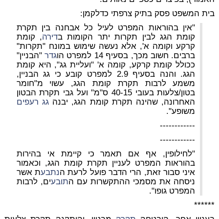
בית המשפט פסק בתיק צרפתי כדלקמן:
"אין בהוראות המפרט לעיל כל אבחנה בין תקרת
קומת הגג לבין תקרות יתר הקומות ב
דירה
, קומת
קרקע וקומה א', אלא נעשה שימוש במונח "תקרות"
ברבים. חשוב מכך, בסעיף 14 למפרט הו
גדר
"הבניין"
ככולל קומת קרקע, קומה א' "ועליית גג", היא קומת
הגג. והנה בסעיף 2.9 למפרט קובע כי גג הבניין,
משמע לרבות תקרת קומת הגג, עשוי מ"חומר
בטון/צלעות בעובי 40-15 ס"מ" ועל גבי תקרת הבטון
האחרונה, שהינה תקרת קומת הגג, יבנה
גג רעפים
משופע".
------------
------------
"לחילופין, אף אם תאמר כי קיימת אי בהירות
בהוראות המפרט לעניין תקרת קומת הגג, וכאמור
איני סבור זאת, הרי הדבר פועל לרעת ה
נתבע
ת אשר
ניסחה את מסמכי ההתקשרות עם ה
תובע
ים, לרבות
המפרט גופו".
******