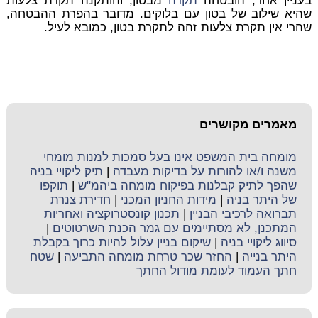
בעניין אחר, הובטחה
תקרה
מבטון, והותקנה תקרת צלעות
שהיא שילוב של בטון עם בלוקים. מדובר בהפרת ההבטחה,
שהרי אין תקרת צלעות זהה לתקרת בטון, כמובא לעיל.
מאמרים מקושרים
מומחה בית המשפט אינו בעל סמכות למנות מומחי
משנה ו/או להורות על בדיקות מעבדה
|
תיק ליקויי בניה
שהפך לתיק קבלנות בפיקוח מומחה ביהמ"ש
|
תוקפו
של היתר בניה
|
מידות החניון המכני
|
חדירת צנרת
תברואה לרכיבי הבניין
|
תכנון קונסטרוקציה ואחריות
המתכנן, לא מסתיימים עם גמר הכנת השרטוטים
|
סיווג ליקויי בניה
|
שיקום בניין עלול להיות כרוך בקבלת
היתר בנייה
|
החזר שכר טרחת מומחה התביעה
|
שטח
חתך העמוד לעומת מודול החתך