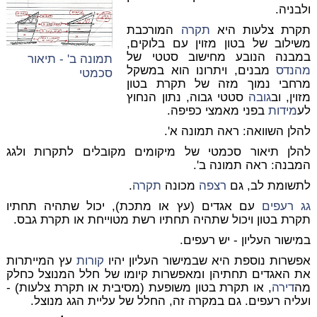
ולבניה.
תקרת צלעות היא
תקרה
המורכבת
משילוב של בטון מזוין עם בלוקים,
במבנה הנובע מחישוב סטטי של
תמונה ב' - תיאור
מהנדס
מבנים, ויתרונו הוא במשקל
סכמטי
מרחבי נמוך מזה של תקרת בטון
מזוין, וב
גובה
סטטי גבוה, נתון הנחוץ
לע
מידות
בפני מאמצי כפיפה.
להלן השוואה: ראה תמונה א'.
להלן תיאור סכמטי של מיקומים מקובלים לתקרות ולגג
המבנה: ראה תמונה ב'.
לתשומת לב, גם
רצפה
מכונה
תקרה
.
גג רעפים
עם אגדים (עץ או מתכת), יכול שתהיה תחתיו
תקרת בטון ויכול שתהיה תחתיו רשת מטוייחת או תקרת גבס.
במישור העליון - יש רעפים.
אפשרות נוספת היא שבמישור העליון יהיו
קורות
עץ המייתרות
את האגדים תחתיהן ומאפשרות קיומו של חלל המנוצל כחלק
מה
דירה
, או תקרת בטון משופעת (מסיבית או תקרת צלעות) -
ועליה רעפים. גם במקרה זה, החלל של עליית הגג מנוצל.