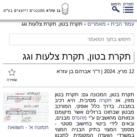
תפריט
חיפוש
לג
עמוד הבית
מאמרים
תקרת בטון, תקרת צלעות וגג
»
»
כן
זי
תקרת בטון, תקרת צלעות וגג
12 מרץ, 2024
|
ד"ר אברהם בן עזרא
שמירה
תקרת בטון, המכונה גם: תקרת בטון
מזוין, או:
תקרה
מסיבית, היא רכיב
במבנה, בדרך כלל אופקי, המורכב
מבטון שבתוכו ברזלים אשר מיקומם
וכמותם מחושבים ע"י
מהנדס
מבנים,
ובאים לידי ביטוי בחישוב סטטי -
תמונה א' - השוואה
מסמך המצוי בתיק הבניה המצוי
במשרדי הוועדה המקומית לתכנון