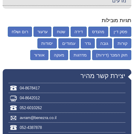
מדעים
תגיות מובילות
פסק דין
מהנדס
דירה
שטח
ערעור
רום ושלח
קורות
גובה
גדר
עמודים
יסודות
חוק המכר (דירות)
מדרגות
מעקה
אוורור
יצירת קשר מהיר
04-8678417
04-8642012
052-6010262
avram@benezra.co.il
052-4387878