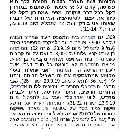
מקומות שזה הערכה כללית. הסיבה לכך היא
פשוטה, קודם כל אי אפשר להשתמש במחירון
דקל בכל דבר שקורה, מפני שמחירון דקל לא
כיוון את עצמו לסיטואציה המיוחדת של הבניין
שאותו אני בודק
" (עמ' 72 לתמליל מיום 23.9.19,
שורות 7, 11-14).
309. גם
מומחה
בית המשפט העיד שמחיר הבניה
שקבע, 7,500 ₪ למ"ר, זה
"למקרה הספציפי הזה"
(עמ' 9 לתמליל מיום 23.9.19, שורה 32). ה
מומחה
בן עזרא קבע עלות של 8,000 ₪ ואלו עלויות קרובות
כש
מומחה
בית המשפט מפחית מקביעת בן עזרא.
מטעם ה
נתבע
ים לא הובאה כל חוות דעת. אשר
לעלויות הריסה היד ה
מומחה
"אני שאלתי בעלי
מקצוע שמתעסקים עם זה בשביל הריסה, ונתנו
לי"
(עמ' 56 לתמליל מיום 23.9.19, שורה 26). לגבי
התכנון ה
אדריכל
י הסביר כי
"צריכים ללוות
אדריכל
,
היתרים חדשים, היתר להריסה, היתר לבנייה
מחדש, ליווי
אדריכל
" (עמ' 56 לתמליל מיום
23.9.19, שורות 31-32). ה
מומחה
העריך עלויות של
פיקוח צמוד בסך של 70,000 ₪, מאחר שפיקוח
בסכום של 20,000 ₪ "
זה לא ליווי הפרויקט מא' עד
ת'"
(עמ' 56 לתמליל, שורה 41). ב"כ ה
נתבע
ים שאל
את ה
מומחה
מדוע הסכומים בחוות דעתו עגולים.