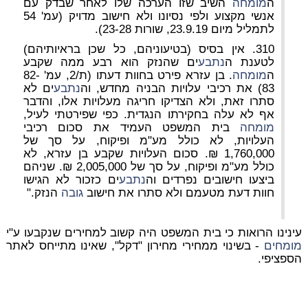
ה
מומחה
השיב שזו הערכה שלו לאחר שבדק עם
אנשי מקצוע ולפי נסיונו ולא חישוב מדויק (עמ' 54
לתמליל מיום 23.9.19, שורות 23-28).
310. אין בסיס (בטיעוניהם, כל שכן בראיותיהם)
לטענת ה
נתבע
ים שהנזק הוא רבע ממה שקבע
ה
מומחה
. בן עזרא פירט בחוות דעתו (ת/2, עמ' 82-
83) את רכיבי עלויות הבניה מחדש, וה
נתבע
ים לא
סתרו זאת, ולא הצדיקו חריגה מעלויות אלו, והדבר
אף לא עלה בחקירתו הנגדית. כפי שפירטתי לעיל,
מומחה
בית המשפט העמיד את סכום רכיבי
העלויות, לא כולל מע"מ ופיקוח, על סך של
1,760,000 ₪. סכום העלויות שקבע בן עזרא, לא
כולל מע"מ ופיקוח, על סך של 2,005,000 ₪. שניהם
ביצעו חישובים נפרדים וה
נתבע
ים כזכור לא הגישו
חוות דעת מטעמם ולא סתרו את חישוב
גובה
הנזק."
עינינו הרואות כי בית המשפט היה קשוב למחירים שנקבעו ע"י
מומחים
- בשינוי ממחירי מחירון "דקל", שאינו מתייחס לאתר
הספציפי.