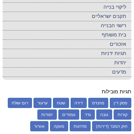
ליקויי בנייה
תקנים ישראליים
רישוי הבנייה
בית משותף
אזכורים
תגיות ידניות
יהדות
מדעים
תגיות מובילות
פסק דין
מהנדס
דירה
שטח
ערעור
רום ושלח
קורות
גובה
גדר
עמודים
יסודות
חוק המכר (דירות)
מדרגות
מעקה
אוורור