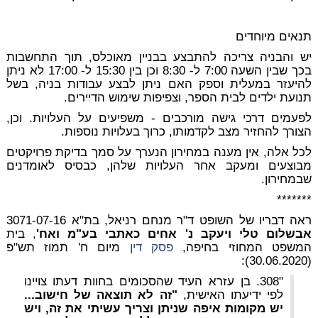
תנאים מיוחדים
יש והבניה צריכה להתבצע בבניין מאוכלס, תוך התחשבות
בכך שבין השעה 7:00 ל- 8:30 וכן בין 15:30 ל- 17:00 לא ניתן
להיעזר במעלית וספק האם ניתן לבצע עבודות בניה, בשל
תנועת ילדים לבית הספר, וצפיפות שימוש הדיירים.
לפעמים דרכי גישה מורכבים - משפיעים על העלויות. וכן,
הצורך להחזיר מצב לקדמותו, כרוך בעלויות נוספות.
לכל אלה, אין מענה במחירון הנערך על סמך בדיקת פרויקטים
מבוצעים ומעקב אחר העלויות שלהן, כבסיס לאומדנים
שבמחירון.
*******
ראה דבריו של השופט ד"ר מנחם רניאל, בת"א 3071-07-16
אבשלום טלי ויעקב נ' אחים כאתבי בע"מ ואח'
, בית
המשפט המחוזי בחיפה,
פסק דין
מיום ח' תמוז תש"פ
(30.06.2020):
"308. בן עזרא העיד שהסכומים בחוות דעתו צויינו
לפי ידיעתו האישית,
"זה לא תוצאה של חישוב...
יש מקומות איפה שניתן וצריך עשיתי את זה, ויש