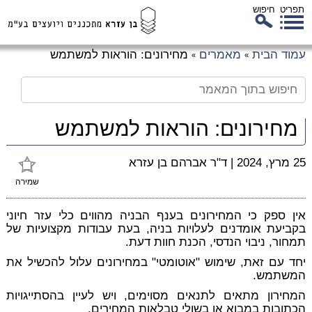
תפריט
חיפוש
לג
עמוד הבית
מאמרים
מחירונים: הוראות למשתמש
»
»
כן
זי
מחירונים: הוראות למשתמש
25 מרץ, 2024
|
ד"ר אברהם בן עזרא
שמירה
אין ספק כי המחירונים בענף הבניה מהווים כלי עזר חיוני
בקביעת אומדנים לעלויות בניה, בעת עבודות מקצועיות של
תמחור, ניבוי הנדסי, הכנת חוות דעת.
יחד עם זאת, שימוש "אוטומטי" במחירונים עלול להכשיל את
המשתמש.
המחירון מתאים לתנאים מסוימים, ויש לעיין בהסתייגויות
הכתובות במבוא או בשולי טבלאות המחירים.