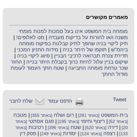
מאמרים מקושרים
מומחה בית המשפט אינו בעל סמכות למנות מומחי
משנה ו/או להורות על בדיקות מעבדה
|
מט לאלופים!
|
תיק ליקויי בניה שהפך לתיק קבלנות בפיקוח מומחה
ביהמ"ש
|
תוקפו של היתר בניה
|
מידות החניון המכני
|
חדירת צנרת תברואה לרכיבי הבניין
|
סיווג ליקויי בניה
|
שיקום בניין עלול להיות כרוך בקבלת היתר בנייה
|
החזר
שכר טרחת מומחה התביעה
|
שטח חתך העמוד לעומת
מודול החתך
Tweet
הדפס עמוד
שלח לחבר
בית-המשפט
|
רום ושלח
|
מטבח
[באתר 281]
[באתר 355]
|
ריצוף וחיפוי
|
פגם אסתטי
[באתר 52]
[באתר 195]
[באתר
|
דירה
|
שטח
|
רטיבות
20]
[באתר 520]
[באתר 396]
[באתר
|
רצפה
|
יסודות
|
פסק דין
133]
[באתר 124]
[באתר 249]