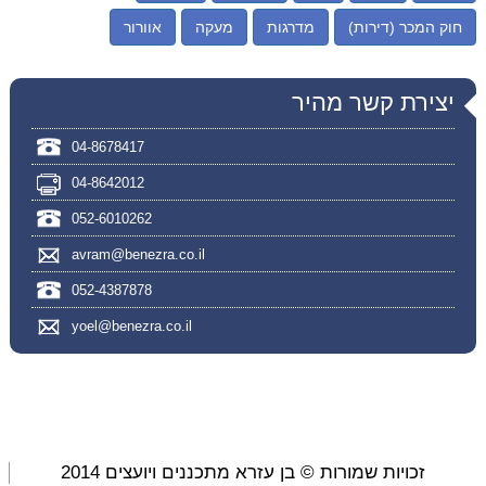
חוק המכר (דירות)
מדרגות
מעקה
אוורור
יצירת קשר מהיר
04-8678417
04-8642012
052-6010262
avram@benezra.co.il
052-4387878
yoel@benezra.co.il
זכויות שמורות © בן עזרא מתכננים ויועצים 2014