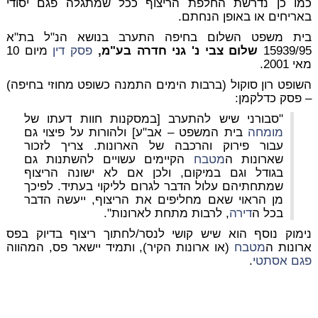
כמו כן נדרשת החלפת הריצוף ככל שמתגלה פגם יסודי
באריחים או באופן הנחתם.
בית משפט השלום בחיפה התערב בנושא הנ"ל בת"א
15939/95
שלום צבי נ' גני חדרה בע"מ,
פסק דין
מיום 10
מאי 2001.
השופט רון סוקול (ברבות הימים התמנה כשופט מחוזי בחיפה)
– פסק כדלקמן:
"סבורני שיש להתערב [במסקנות חוות דעתו של
מומחה
בית המשפט – אב"ע] ולהורות על פיצוי גם
עבור פירוק והרכבה של הארונות. צריך לזכור
שארונות ה
מטבח
הקיימים עשויים להשתנות גם
בגודל וגם במיקום, ולכן אם לא ישונה הריצוף
שמתחתיהם עלול הדבר לגרום לליקוי בעתיד. לפיכך
מן הראוי שאם מחליפים את הריצוף, ייעשה הדבר
בכל ה
דירה
, לרבות מתחת לארונות".
נימוק נוסף הוא שיש קושי לנסר/לחתוך ריצוף בדיוק בפס
ארונות ה
מטבח
(או ארונות הקיר), ותמיד יישאר פס, המהווה
פגם אסתטי
.