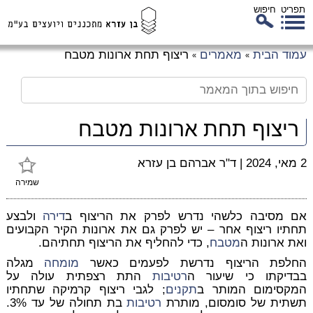
תפריט
חיפוש
לג
עמוד הבית
מאמרים
ריצוף תחת ארונות מטבח
»
»
כן
זי
ריצוף תחת ארונות מטבח
2 מאי, 2024
|
ד"ר אברהם בן עזרא
שמירה
אם מסיבה כלשהי נדרש לפרק את הריצוף ב
דירה
ולבצע
תחתיו ריצוף אחר – יש לפרק גם את ארונות הקיר הקבועים
ואת ארונות ה
מטבח
, כדי להחליף את הריצוף תחתיהם.
החלפת הריצוף נדרשת לפעמים כאשר
מומחה
מגלה
בבדיקתו כי שיעור ה
רטיבות
התת רצפתית עולה על
המקסימום המותר ב
תקנים
; לגבי ריצוף קרמיקה שתחתיו
תשתית של סומסום, מותרת
רטיבות
בת תחולה של עד 3%.