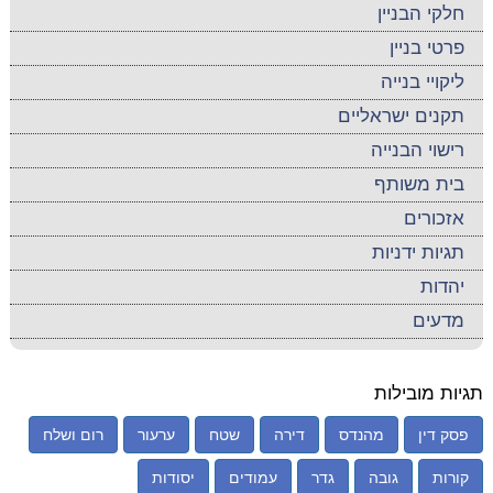
חלקי הבניין
פרטי בניין
ליקויי בנייה
תקנים ישראליים
רישוי הבנייה
בית משותף
אזכורים
תגיות ידניות
יהדות
מדעים
תגיות מובילות
פסק דין
מהנדס
דירה
שטח
ערעור
רום ושלח
קורות
גובה
גדר
עמודים
יסודות