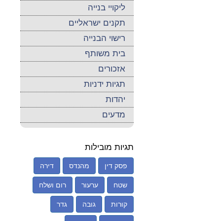
ליקויי בנייה
תקנים ישראליים
רישוי הבנייה
בית משותף
אזכורים
תגיות ידניות
יהדות
מדעים
תגיות מובילות
פסק דין
מהנדס
דירה
שטח
ערעור
רום ושלח
קורות
גובה
גדר