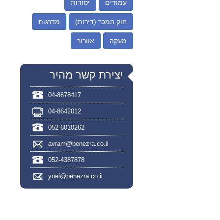
עמודים
יסודות
חוק המכר (דירות)
מדרגות
מעקה
אוורור
יצירת קשר מהיר
04-8678417
04-8642012
052-6010262
avram@benezra.co.il
052-4387878
yoel@benezra.co.il