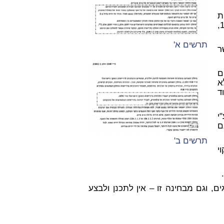
2.2 לתקנות
התכנון והבניה (בקשה להיתר, תנאיו ואגרות) תש"ל – 1970,
תרשים א'
ר
ם
א
ד
י
ם
תרשים ב'
וי
גים, וגם מבחינה זו – אין לתכנן ולבצע