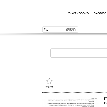
ר/הרשם
הצהרת נגישות
|
שמירה
ה
ת