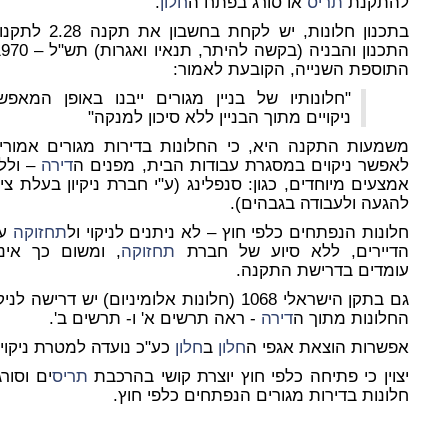
להתקנת
תריס
או סורג בפתח ה
חלון
.
בתכנון חלונות, יש לקחת בחשבון את תקנה 8
התוספת השנייה, הקובעת לאמור:
"חלונותיו של בניין מגורים ייבנו באופן המאפש
ניקויים מתוך הבניין ללא סיכון למנקה"
משמעות התקנה היא, כי החלונות בדירות מגורים אמורי
לאפשר ניקוים במסגרת עבודות הבית, מפנים ה
דירה
– ולל
אמצעים מיוחדים, כגון: סנפלינג (ע"י חברת ניקיון בעלת ציו
להגעה ולעבודה בגבהים).
חלונות הנפתחים כלפי חוץ – לא ניתנים לניקוי ול
תחזוקה
ע"
הדיירים, ללא סיוע של חברת
תחזוקה
, ומשום כך אינ
עומדים בדרישת התקנה.
גם בתקן הישראלי 1068 (חלונות אלומיניום) יש דרישה לניק
החלונות מתוך ה
דירה
- ראה תרשים א' ו- תרשים ב'.
אפשרות הוצאת אגפי ה
חלון
ב
חלון
כע"כ נועדה למטרת ניקוי.
יצוין כי פתיחה כלפי חוץ יוצרת קושי בהרכבת
תריס
ים וסור
חלונות בדירות מגורים הנפתחים כלפי חוץ.