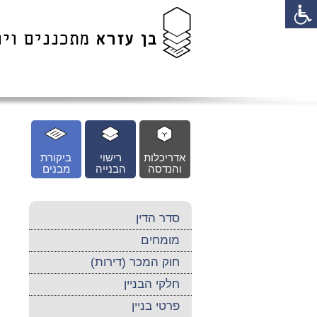
לג
כן
זי
אדריכלות
רישוי
ביקורת
והנדסה
הבנייה
מבנים
סדר הדין
מומחים
חוק המכר (דירות)
חלקי הבניין
פרטי בניין