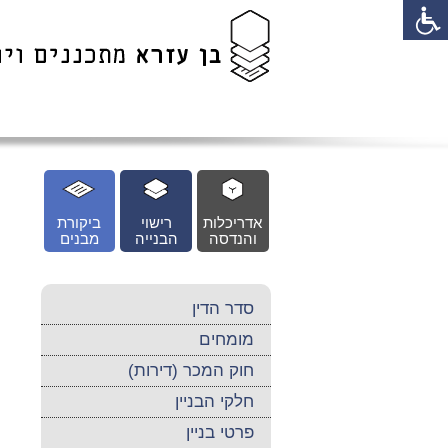
לג
כן
זי
אדריכלות
רישוי
ביקורת
והנדסה
הבנייה
מבנים
סדר הדין
מומחים
חוק המכר (דירות)
חלקי הבניין
פרטי בניין