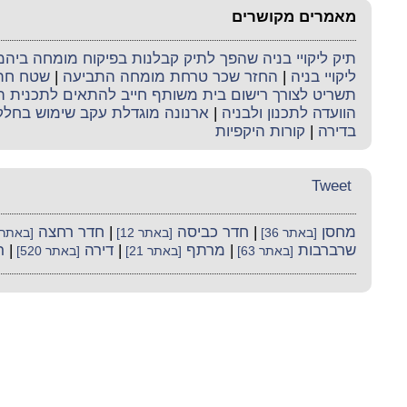
מאמרים מקושרים
תיק ליקויי בניה שהפך לתיק קבלנות בפיקוח מומחה ביה
ליקויי בניה
|
החזר שכר טרחת מומחה התביעה
|
שטח חתך
תשריט לצורך רישום בית משותף חייב להתאים לתכנית ה
הוועדה לתכנון ולבניה
|
ארנונה מוגדלת עקב שימוש בחל
בדירה
|
קורות היקפיות
Tweet
מחסן
|
חדר כביסה
|
חדר רחצה
[באתר 36]
[באתר 12]
[באתר 37
שרברבות
|
מרתף
|
דירה
|
ר
[באתר 63]
[באתר 21]
[באתר 520]