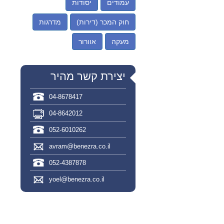
עמודים
יסודות
חוק המכר (דירות)
מדרגות
מעקה
אוורור
יצירת קשר מהיר
04-8678417
04-8642012
052-6010262
avram@benezra.co.il
052-4387878
yoel@benezra.co.il