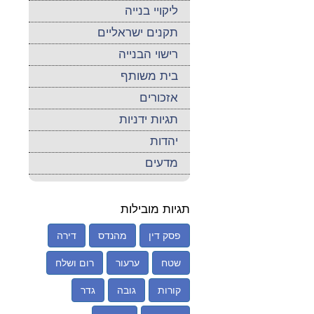
ליקויי בנייה
תקנים ישראליים
רישוי הבנייה
בית משותף
אזכורים
תגיות ידניות
יהדות
מדעים
תגיות מובילות
פסק דין
מהנדס
דירה
שטח
ערעור
רום ושלח
קורות
גובה
גדר