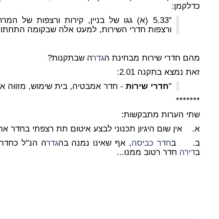
כדלקמן:
"5.33 (א) גגו של בניין, קירות ורצפות של 
ורצפות חדרי השירות, למעט אלה שבקומה התחתונה
מהם חדרי שירות מבחינת ה
גדר
ה שבתקנות?
זאת נמצא בתקנה 2.01:
"
חדרי שירות
- חדר אמבטיה, בית שימוש, מזווה או
*******
שתי הערות מתבקשות:
א. אין שום היגיון תכנוני לבצע איטום תת רצפתי בחדר ארו
ב. ב
חדר כביסה
, אף שאינו נמנה בה
גדר
ה הנ"ל כחדר 
ב
דירה
חדר רטוב ממנו...