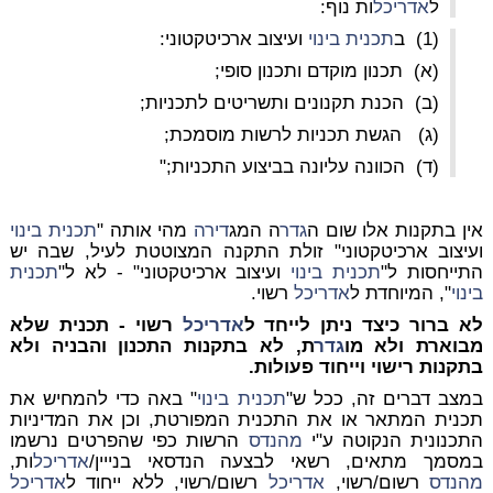
ל
אדריכל
ות נוף:
(1) ב
תכנית בינוי
ועיצוב ארכיטקטוני:
(א) תכנון מוקדם ותכנון סופי;
(ב) הכנת תקנונים ותשריטים לתכניות;
(ג) הגשת תכניות לרשות מוסמכת;
(ד) הכוונה עליונה בביצוע התכניות;"
אין בתקנות אלו שום ה
גדר
ה המג
דירה
מהי אותה "
תכנית בינוי
ועיצוב ארכיטקטוני" זולת התקנה המצוטטת לעיל, שבה יש
התייחסות ל"
תכנית בינוי
ועיצוב ארכיטקטוני
" - לא ל"
תכנית
בינוי
", המיוחדת ל
אדריכל
רשוי.
לא ברור כיצד ניתן לייחד ל
אדריכל
רשוי - תכנית שלא
מבוארת ולא מו
גדר
ת, לא בתקנות התכנון והבניה ולא
בתקנות רישוי וייחוד פעולות.
במצב דברים זה, ככל ש"
תכנית בינוי
" באה כדי להמחיש את
תכנית המתאר או את התכנית המפורטת, וכן את המדיניות
התכנונית הנקוטה ע"י
מהנדס
הרשות כפי שהפרטים נרשמו
במסמך מתאים, רשאי לבצעה הנדסאי בנייין/
אדריכל
ות,
מהנדס
רשום/רשוי,
אדריכל
רשום/רשוי, ללא ייחוד ל
אדריכל