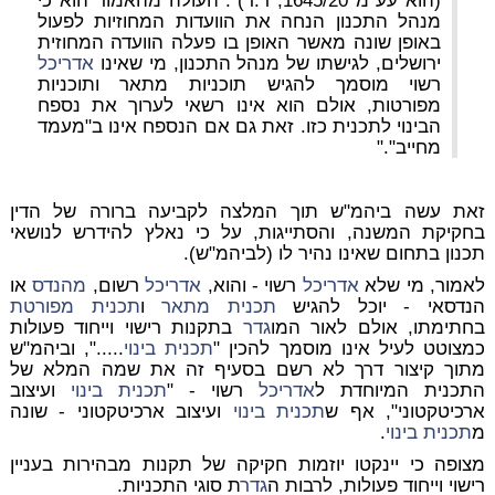
(הוא עע"מ 1645/20, ר.ר)". העולה מהאמור הוא כי
מנהל התכנון הנחה את הוועדות המחוזיות לפעול
באופן שונה מאשר האופן בו פעלה הוועדה המחוזית
ירושלים, לגישתו של מנהל התכנון, מי שאינו
אדריכל
רשוי מוסמך להגיש תוכניות מתאר ותוכניות
מפורטות, אולם הוא אינו רשאי לערוך את נספח
הבינוי לתכנית כזו. זאת גם אם הנספח אינו ב"מעמד
מחייב"."
זאת עשה ביהמ"ש תוך המלצה לקביעה ברורה של הדין
בחקיקת המשנה, והסתייגות, על כי נאלץ להידרש לנושאי
תכנון בתחום שאינו נהיר לו (לביהמ"ש).
לאמור, מי שלא
אדריכל
רשוי - והוא,
אדריכל
רשום,
מהנדס
או
הנדסאי - יוכל להגיש
תכנית מתאר
ו
תכנית מפורטת
בחתימתו, אולם לאור המו
גדר
בתקנות רישוי וייחוד פעולות
כמצוטט לעיל אינו מוסמך להכין "
תכנית בינוי
.....", וביהמ"ש
מתוך קיצור דרך לא רשם בסעיף זה את שמה המלא של
התכנית המיוחדת ל
אדריכל
רשוי - "
תכנית בינוי
ועיצוב
ארכיטקטוני", אף ש
תכנית בינוי
ועיצוב ארכיטקטוני - שונה
מ
תכנית בינוי
.
מצופה כי יינקטו יוזמות חקיקה של תקנות מבהירות בעניין
רישוי וייחוד פעולות, לרבות ה
גדר
ת סוגי התכניות.