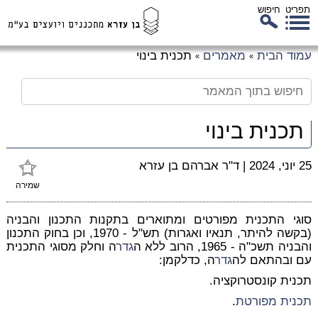
תפריט
חיפוש
לג
עמוד הבית
מאמרים
תכנית בינוי
»
»
כן
זי
תכנית בינוי
25 יוני, 2024
|
ד"ר אברהם בן עזרא
שמירה
סוגי התכנית מפורטים ומתוארים בתקנות התכנון והבניה
(בקשה להיתר, תנאיו ואגרות) תש"ל - 1970, וכן בחוק התכנון
והבניה תשכ"ה - 1965, הרוב ללא ה
גדר
ה וחלק מסוגי התכנית
עם ובהתאם לה
גדר
ה, כדלקמן:
תכנית קונסטרוקציה.
תכנית מפורטת
.