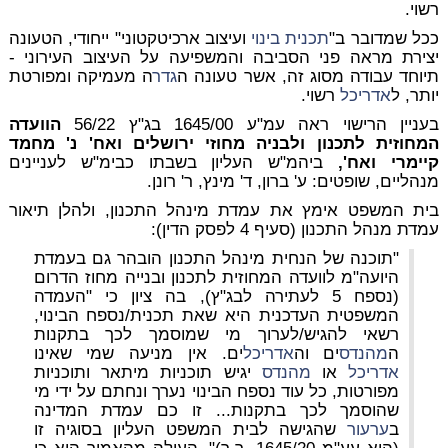
רשוי.
ככל שמדובר ב"
תכנית בינוי
ועיצוב ארכיטקטוני" ייחודי, הטעונה
יצירת מראה פני הסביבה והמשפיעה על העיצוב העירוני -
תיוחד עבודה מסוג זה, אשר טעונה ה
גדר
ה מעמיקה ומפורטת
יותר, ל
אדריכל
רשוי.
בעניין הרישוי ראה עמ"ע 1645/00 בג"ץ 56/22
הוועדה
המחוזית לתכנון ולבניה מחוזי ירושלים ואח' נ' מחמד
קיימרי ואח',
ביהמ"ש העליון בשבתו כבימ"ש לעניינים
מנהליים, שופטים: ע' ברון, ד' מינץ, ר' רונן.
בית המשפט אימץ את עמדת מינהל התכנון, ולהלן תיאור
עמדת מנהל התכנון (סעיף 4 לפסק הדין):
"תוכנה של הנחית מינהל התכנון הובהר גם בעמדת
היועה"מ לוועדה המחוזית לתכנון ובנייה מחוז הדרום
(נספח 5 לעתירה לבג"ץ), בה ציון כי "העמדה
המשפטית העדכנית היא שאת תכנית/נספח הבינוי,
רשאי להגיש/לערוך מי שמוסמך לכך בתקנות
ה
מהנדס
ים וה
אדריכל
ים. אין מניעה שמי שאינו
אדריכל
או
מהנדס
יגיש תוכניות מיתאר ותוכניות
מפורטות, כל עוד נספח הבינוי נערך ונחתם על ידי מי
שהוסמך לכך בתקנות... זו כם עמדת המדינה
ב
ערעור
שהגישה לבית המשפט העליון בסוגיה זו