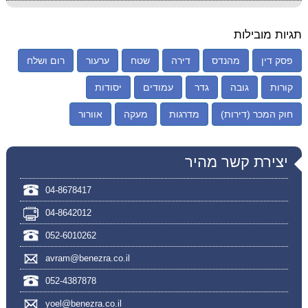
תגיות מובילות
פסק דין
מהנדס
דירה
שטח
ערעור
רום ושלח
קורות
גובה
גדר
עמודים
יסודות
חוק המכר (דירות)
מדרגות
מעקה
אוורור
יצירת קשר מהיר
04-8678417
04-8642012
052-6010262
avram@benezra.co.il
052-4387878
yoel@benezra.co.il