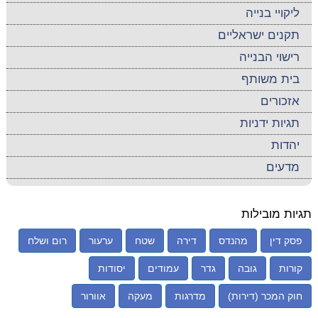
ליקויי בנייה
תקנים ישראליים
רישוי הבנייה
בית משותף
אזכורים
תגיות ידניות
יהדות
מדעים
תגיות מובילות
פסק דין
מהנדס
דירה
שטח
ערעור
רום ושלח
קורות
גובה
גדר
עמודים
יסודות
חוק המכר (דירות)
מדרגות
מעקה
אוורור