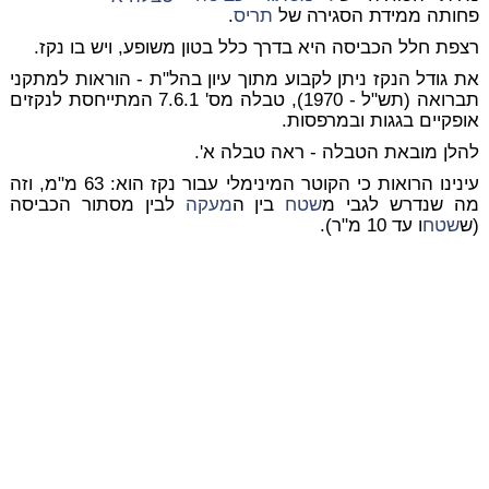
פחותה ממידת הסגירה של
תריס
.
רצפת חלל הכביסה היא בדרך כלל בטון משופע, ויש בו נקז.
את גודל הנקז ניתן לקבוע מתוך עיון בהל"ת - הוראות למתקני
תברואה (תש"ל - 1970), טבלה מס' 7.6.1 המתייחסת לנקזים
אופקיים בגגות ובמרפסות.
להלן מובאת הטבלה - ראה טבלה א'.
עינינו הרואות כי הקוטר המינימלי עבור נקז הוא:
63 מ"מ
, וזה
מה שנדרש לגבי מ
שטח
בין ה
מעקה
לבין מסתור הכביסה
(ש
שטח
ו עד 10 מ"ר).