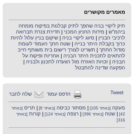
מאמרים מקושרים
תיק ליקויי בניה שהפך לתיק קבלנות בפיקוח מומחה
ביהמ"ש
|
מידות החניון המכני
|
חדירת צנרת תברואה
לרכיבי הבניין
|
סיווג ליקויי בניה
|
שיקום בניין עלול להיות
כרוך בקבלת היתר בנייה
|
שטח חתך העמוד לעומת
מודול החתך
|
תשריט לצורך רישום בית משותף חייב
להתאים לתכנית היתר הבניה
|
אחריות ופיקוח על
הבניה
|
זכויות האזרח מול הוועדה לתכנון ולבניה
|
הפקעה שדינה להתבטל
Tweet
הדפס עמוד
שלח לחבר
מעקה
|
מסתור כביסה
|
תריס
[באתר 105]
[באתר 8]
[באתר
|
שטח
|
רצפה
|
קורות
42]
[באתר 396]
[באתר 124]
[באתר
316]