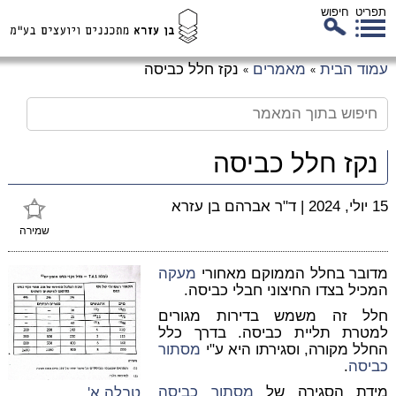
תפריט
חיפוש
לג
עמוד הבית
מאמרים
נקז חלל כביסה
»
»
כן
זי
נקז חלל כביסה
15 יולי, 2024
|
ד"ר אברהם בן עזרא
שמירה
מדובר בחלל הממוקם מאחורי
מעקה
המכיל בצדו החיצוני חבלי כביסה.
חלל זה משמש בדירות מגורים
למטרת תליית כביסה. בדרך כלל
החלל מקורה, וסגירתו היא ע"י
מסתור
כביסה
.
מידת הסגירה של
מסתור כביסה
טבלה א'