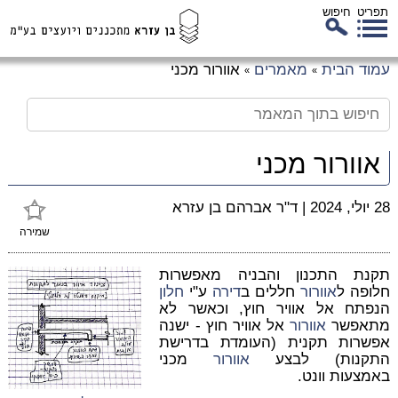
תפריט
חיפוש
לג
עמוד הבית
מאמרים
אוורור מכני
»
»
כן
זי
אוורור מכני
28 יולי, 2024
|
ד"ר אברהם בן עזרא
שמירה
תקנת התכנון והבניה מאפשרות
חלופה ל
אוורור
חללים ב
דירה
ע"י
חלון
הנפתח אל אוויר חוץ, וכאשר לא
מתאפשר
אוורור
אל אוויר חוץ - ישנה
אפשרות תקנית (העומדת בדרישת
התקנות) לבצע
אוורור
מכני
באמצעות וונט.