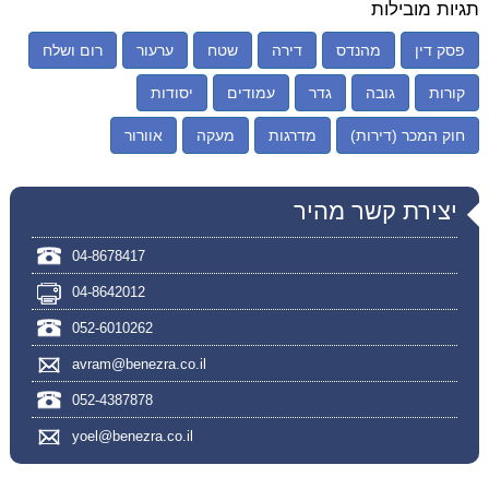
תגיות מובילות
פסק דין
מהנדס
דירה
שטח
ערעור
רום ושלח
קורות
גובה
גדר
עמודים
יסודות
חוק המכר (דירות)
מדרגות
מעקה
אוורור
יצירת קשר מהיר
04-8678417
04-8642012
052-6010262
avram@benezra.co.il
052-4387878
yoel@benezra.co.il