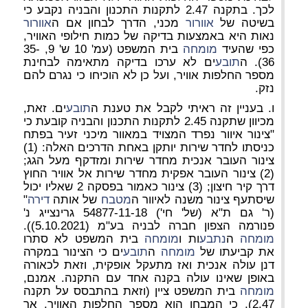
לכך. בתקנה 2.47 לתקנות התכנון והבניה נקבע כי
בשיטה של
אוורור
מכני, הדרך לבחון אם ה
אוורור
נאות היא באמצעות בדיקה של כמות חילופי האוויר,
כפי שהעיד
מומחה
בית המשפט (עמ' 10 ש' 9, 35-
36). ה
תובע
ים לא ערכו בדיקה מתאימה לבחינת
מספר החלפות אוויר, ועל כן לא הוכיחו כי נגרם להם
נזק.
ו. בעניין זה ראיתי לקבל את טענת ה
תובע
ים. זאת,
מכיוון שתקנה 2.45 לתקנות התכנון והבניה קובעת כי
"צינור איוור נפרד המצויד במאוור מיכני זעיר בפתח
כניסתו לחדר שירות יותקן באחת הדרכים האלה: (1)
צינור העובר אנכית מחדר שירות ומזדקף מעל הגג;
(2) צינור העובר אפקית מחדר שירות אל אוויר החוץ
דרך קיר חיצון; (3) צינור כאמור בפסקה 2 שאליו יכול
שיסתעף צינור משנה לאיוור ה
מטבח
של אותה
דירה
"
(ר' גם ת"א (של' חי') 54877-11-18 גרינצייג נ'
פנורמה הצפון חברה לבניה בע"מ (5.10.2021)).
מומחה
ה
נתבע
ות ו
מומחה
בית המשפט לא סתרו
את קביעתו של
מומחה
ה
תובע
ים כי הצינור במקרה
דנן עולה אנכית ואז מתעקל אופקית, וזאת לכאורה
באופן שאינו עולה בקנה אחד עם התקנה. אמנם,
מומחה
בית המשפט ציין (וזאת בהתבסס על תקנה
2.47), כי המבחן הוא מספר החלפות האוויר, אך