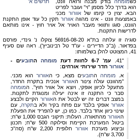
תרשים א'
כש
מומחה
בודק מבנה ורואה וונט,
הוא בדרך כלל מסמן "וי" ועובר לפריט
הבא. יצוין כי קיומו של
אוורור
מכני
באמצעות וונט - אינו מהווה
אוורור
תקין כל עוד אופן התקנת
הוונט, סוגו ותוואי מעבר האויר אל אויר חוץ - אינו מותאם
לדרישות התקנות.
סוגיה זו עלתה בת"א 56916-08-20 צוקלו נ' גינדי, פורסם
בפדאור
. (ב"כ הדיירים - עו"ד טל רבינוביץ'). ראה שם סעיף
41, המצוטט להלן בשלמותו:
"41.
עמ' 6-7 לחוות דעת
מומחה
ה
תובע
ים -
אוורור
חדר שירותי אורחים
:
א.
מומחה
ה
תובע
ים מצא, כי ה
אוורור
הוא מכני.
"מהוונט עולה צינור ה
אוורור
אנכית בתקרת החדר,
מתעקל לכיוון אופקי, ויוצא אל אוויר חוץ". ה
מומחה
סבר כי התקנה זו אינה יעילה ומנוגדת לתקנות.
במצב דברים זה יש לבטל את ה
אוורור
הקיים ולבצע
אוורור
אופקי בלבד עם פתח בקיר ולא ב
תקרה
, עם
שינוי כיוון אחד בלבד. כמו כן, יש להפריד את הפעלת
ה
אוורור
מהתאורה. העלות: תיקוני הגבס 1,000 ש"ח;
ביטול המערכת הקיימת וסילוקה 500 ש"ח; תכנון
וביצוע מערכת
אוורור
חלופית 2,200 ש"ח (סה"כ
3,700 ש"ח).