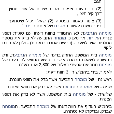
הגג;
(2) ינור העובר אפקית מחדר שירות אל אוויר החוץ
דרך קיר חיצון;
(3) צינור כאמור בפסקה (2) שאליו יכול שיסתעף
צינור משנה לאיוור ה
מטבח
של אותה ה
דירה
."
מומחה
ה
נתבע
ת לא התמודד בחוות דעתו עם סוגיית תוואי
צנרת ה
אוורור
, אך טען כי
מומחה
התביעה לא בדק את מספר
החלפות אויר לשעה - (דרישה
אחרת
בתקנות) - ולכן לא הוכח
ליקוי.
מומחה
בית המשפט החזיק בדעה של
מומחה
ה
נתבע
ת, ורק
בתשובה לשאלת הבהרה אישר כי ביצוע התוואי לפי דעתו של
מומחה
התביעה אפשרי בעלות של 2,800 ₪ + מע"מ.
לאמור, בידי ביהמ"ש היו 3 חוות דעת:
ראשונה - של
מומחה
התביעה אשר בדק את תוואי הצנרת.
שניה - של
מומחה
ה
נתבע
ת אשר לא בדק את תוואי הצנרת.
שלישית - של
מומחה
בית המשפט, אשר לא בדק את תוואי
הצנרת.
ביהמ"ש העדיף את חוות דעתו של
מומחה
התביעה, ה
מומחה
שבדק, ובדיקתו לא נסתרה..