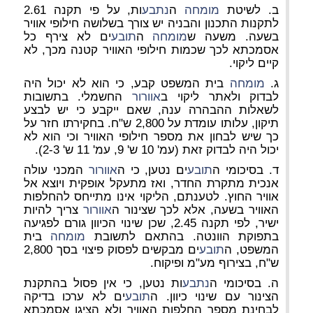
ב. לשיטת
מומחה
ה
נתבע
ות, על פי תקנה 2.61
לתקנות התכנון והבניה יש צורך בשלושה חילופי אוויר
בשעה. משעה ש
מומחה
ה
תובע
ים לא צירף כל
אסמכתא לכך שכמות חילופי האוויר קטנה מכך, לא
קיים ליקוי.
ג.
מומחה
בית המשפט קבע, כי הוא לא יכול היה
לבדוק ולאתר ליקוי ב
אוורור
החשמלי. בתשובות
לשאלות ההבהרה ענה, שאם ייקבע כי יש לבצע
תיקון, עלותו עומדת על 2,800 ש"ח. בחקירתו חזר על
כך שיש לבחון את מספר חילופי האוויר וכי הוא לא
יכול היה לבדוק זאת (עמ' 10 ש' 9, עמ' 11 ש' 2-3).
ד. בסיכומי ה
תובע
ים נטען, כי ה
אוורור
המכני עולה
אנכית מתקרת החדר, ואז מתעקל אופקית ויוצא אל
אוויר החוץ. לטענתם, הליקוי אינו מתייחס להחלפות
האוויר בשעה, אלא לכך שצינור ה
אוורור
צריך להיות
ישיר, לפי תקנה 2.45, שכן שינוי הכיוון גורם לפגיעה
בתפוקת הוונטה. בהתאם לתשובת
מומחה
בית
המשפט, ה
תובע
ים מבקשים לפסוק פיצוי בסך 2,800
ש"ח, בצירוף מע"מ ופיקוח.
ה. בסיכומי ה
נתבע
ות נטען, כי אין פסול בהתקנת
הצינור עם שינוי כיוון. ה
תובע
ים לא ערכו בדיקה
לבחינת מספר החלפות האוויר ולא הציגו אסמכתא