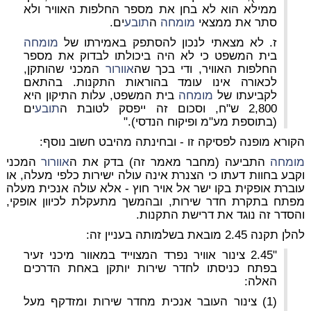
ממילא הוא לא בחן את מספר החלפות האוויר ולא
סתר את ממצאי
מומחה
ה
תובע
ים.
ז. לא מצאתי לנכון להסתפק באמירתו של
מומחה
בית המשפט כי לא היה ביכולתו לבדוק את מספר
החלפות האוויר, ודי בכך שה
אוורור
המכני שהותקן,
לכאורה אינו עומד בהוראות התקנות. בהתאם
לקביעתו של
מומחה
בית המשפט, עלות התיקון היא
2,800 ש"ח, וסכום זה ייפסק לטובת ה
תובע
ים
(בתוספת מע"מ ופיקוח הנדסי)."
הקורא מופנה לפסיקה זו - ובחינתה מהיבט חשוב נוסף:
מומחה
התביעה (מחבר מאמר זה) בדק את ה
אוורור
המכני
וקבע בחוות דעתו כי הצנרת אינה עולה ישירות כלפי מעלה, או
עוברת אופקית בקו ישר אל אויר חוץ - אלא עולה אנכית מעלה
מפתח בתקרת חדר שירות, ובהמשך מתעקלת לכיוון אופקי,
והסדר זה נוגד את דרישת התקנות.
להלן תקנה 2.45 מובאת בשלמותה בעניין זה:
"2.45 צינור אוויר נפרד המצוייד במאוור מיכני זעיר
בפתח כניסתו לחדר שירות יותקן באחת הדרכים
האלה:
(1) צינור העובר אנכית מחדר שירות ומזדקף מעל