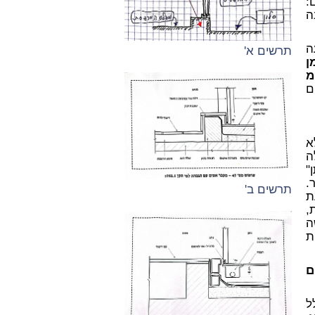
:
ה
ה
תרשים א'
ן
מ
ם
א
ה
"
.
תרשים ב'
ת
,
ה
ת
ם
ל