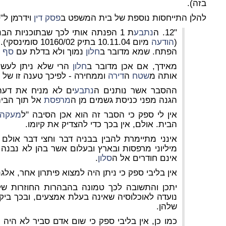
בזה).
להלן התייחסות נוספת של בית המשפט ב
פסק דין
וידרמן ל"סף"
"12. ה
נתבע
ת 1 הפנתה אותי לכך שבתוכניות הבניה מופיע הפתח ל
(
הודעה
מיום 10.11.04 בתי
הפתח. שמא מדובר ב
חלון
נמוך ולא בדלת עם
סף 
מאידך, אם אכן מדובר ב
חלון
הרי שלא ניתן לעשו
אותה מ
שטח
ה
דירה
וממחירה - לפיכך טענה זו של 
ההסבר אשר נותנים ה
נתבע
ים לא מניח את דעת
הגנה מפני כניסת גשמים מן ה
מרפסת
אל תוך הבית
אין לי ספק כי הסבר זה הוא אכן הסיבה "ל
מעקה
הבית. אולם, אין בכך כדי להצדיק את קיומו.
אינני מתיימרת להבין בבניה דבר וחצי דבר אולם
מיליוני מרפסות ובארץ ובעלום אשר בהן לא נבנה
אינם חודרים אל ה
סלון
.
אין בליבי ספק כי ניתן היה למצוא פיתרון אחר, אלגנ
יתכן והתשובה לכך טמונה בהבהרות החוזרות של
נועדה לאוכלוסיה שאינה בעלת אמצעים, ובכך ביק
שלהן.
כמו כן, אין בליבי ספק כי שום אדם סביר לא היה