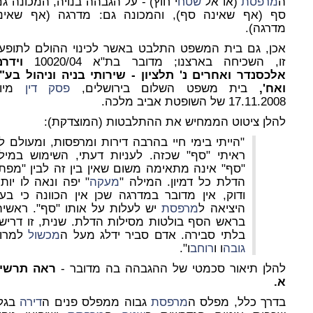
ה
מרפסת
(או אל
שטח
י חוץ) - על הגבהה בנויה, המכונה גם
סף (אף שאינה סף), והמכונה גם: מדרגה (אף שאינ
מדרגה).
אכן, גם בית המשפט התלבט באשר לכינוי ההולם לתופע
זו, השכיחה בארצנו; מדובר בת"א 10020/04
וידרמ
אלכסנדר ואחרים נ' תלציון - שירותי בניה וניהול בע"
ואח',
בית משפט השלום בירושלים,
פסק דין
מיו
17.11.2008 של השופטת אביב מלכה.
להלן ציטוט הממחיש את ההתלבטות (המוצדקת):
"הייתי בימי חיי בהרבה דירות ומרפסות, ומעולם ל
ראיתי "סף" שכזה. לעניות דעתי, השימוש במיל
"סף" אינה מתאימה משום שאין בין זה לבין "מפתן
הדלת כל דמיון. המילה "
מעקה
" יפה ונאה לו יותר
ודוק, אין מדובר במדרגה שכן אין הכוונה כי בע
היציאה ל
מרפסת
יש לעלות על אותו "סף". ראשית
בראש הסף בולטות מסילות הדלת. שנית, זו דריש
בלתי סבירה. אדם סביר ידלג מעל ה
מכשול
למרו
גובה
ו ו
רוחב
ו".
להלן תיאור סכמטי של ההגבהה בה מדובר -
ראה תרשי
א.
בדרך כלל, מפלס ה
מרפסת
גבוה ממפלס פנים ה
דירה
בגל