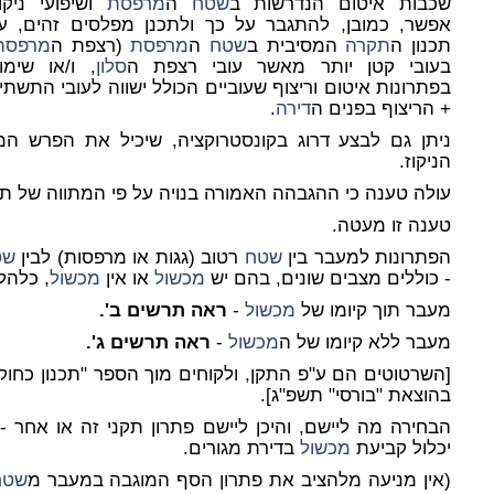
שכבות איטום הנדרשות ב
שטח
ה
מרפסת
ושיפועי ניקוז
אפשר, כמובן, להתגבר על כך ולתכנן מפלסים זהים, ע"
תכנון ה
תקרה
המסיבית ב
שטח
ה
מרפסת
(רצפת ה
מרפסת
בעובי קטן יותר מאשר עובי רצפת ה
סלון
, ו/או שימו
בפתרונות איטום וריצוף שעוביים הכולל ישווה לעובי התשתי
+ הריצוף בפנים ה
דירה
.
ניתן גם לבצע דרוג בקונסטרוקציה, שיכיל את הפרש המ
הניקוז.
עולה טענה כי ההגבהה האמורה בנויה על פי המתווה של תקן 752.1
טענה זו מעטה.
הפתרונות למעבר בין
שטח
רטוב (גגות או מרפסות) לבין
שט
- כוללים מצבים שונים, בהם יש
מכשול
או אין
מכשול
, כלהלן
מעבר תוך קיומו של
מכשול
-
ראה תרשים
ב'.
מעבר ללא קיומו של ה
מכשול
-
ראה תרשים
ג'.
[השרטוטים הם ע"פ התקן, ולקוחים מוך הספר "תכנון כחוק -
בהוצאת "בורסי" תשפ"ג].
הבחירה מה ליישם, והיכן ליישם פתרון תקני זה או אחר -
יכלול קביעת
מכשול
בדירת מגורים.
(אין מניעה מלהציב את פתרון הסף המוגבה במעבר מ
שטח