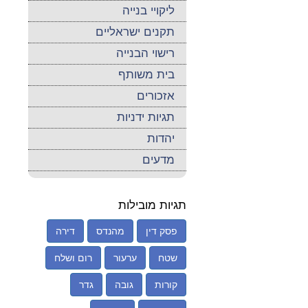
ליקויי בנייה
תקנים ישראליים
רישוי הבנייה
בית משותף
אזכורים
תגיות ידניות
יהדות
מדעים
תגיות מובילות
פסק דין
מהנדס
דירה
שטח
ערעור
רום ושלח
קורות
גובה
גדר