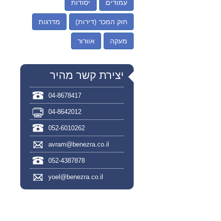
עמודים
יסודות
חוק המכר (דירות)
מדרגות
מעקה
אוורור
יצירת קשר מהיר
04-8678417
04-8642012
052-6010262
avram@benezra.co.il
052-4387878
yoel@benezra.co.il