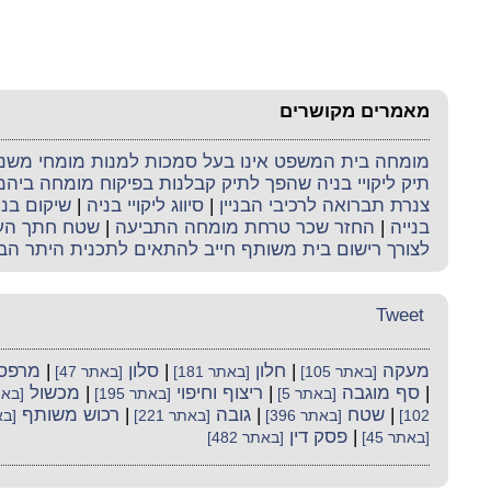
מאמרים מקושרים
מומחה בית המשפט אינו בעל סמכות למנות מומחי משנה 
תיק ליקויי בניה שהפך לתיק קבלנות בפיקוח מומחה ביה
צנרת תברואה לרכיבי הבניין
|
סיווג ליקויי בניה
|
שיקום בני
בנייה
|
החזר שכר טרחת מומחה התביעה
|
שטח חתך העמ
לצורך רישום בית משותף חייב להתאים לתכנית היתר הב
Tweet
מעקה
|
חלון
|
סלון
|
מרפס
[באתר 105]
[באתר 181]
[באתר 47]
|
סף מוגבה
|
ריצוף וחיפוי
|
מכשול
[באתר 5]
[באתר 195]
[באתר
|
שטח
|
גובה
|
רכוש משותף
102]
[באתר 396]
[באתר 221]
[באת
|
פסק דין
[באתר 45]
[באתר 482]