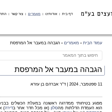
דף בית
אודותינו
מאמרים
צור קשר
התחב
|
|
|
|
עמוד הבית
מאמרים
הגבהה במעבר אל המרפסת
»
»
הגבהה במעבר אל המרפסת
11 ספטמבר, 2024
|
ד"ר אברהם בן עזרא
מפגע בטיחותי ממדרגה ראשונה במעלת הכשלים בבניה
הוא העמדת הדלתות מה
סלון
(או מכל חדר אחר ב
דירה
) א