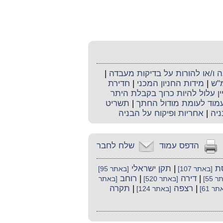
ו/או להורות על בדיקות מעבדה
|
מ"ש
|
מידות החניון המכני
|
חדירת
ין עלול להיות כרוך בקבלת היתר
וד לעומת מודול החתך
|
תשריט
ניה
|
אחריות ופיקוח על הבניה
הדפס עמוד
שלח לחבר
ת
|
תקן ישראלי
[באתר 107]
[באתר 95]
|
דירה
|
רוחב
 55]
[באתר 520]
[באתר
|
רצפה
|
תקרה
ר 61]
[באתר 124]