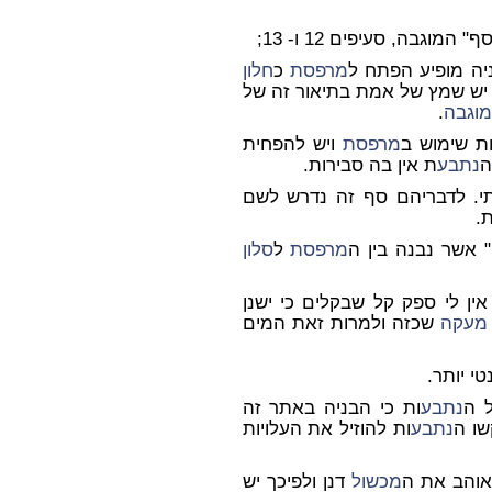
 המוגבה, סעיפים 12 ו- 13;
מרפסת
כ
חלון
ק 10160/02 סומינסקי). יש שמץ של אמת בתיאור זה של
מוגבה
.
ת שימוש ב
מרפסת
ויש להפחית
ה
נתבע
ת אין בה סבירות.
י. לדבריהם סף זה נדרש לשם
.
" אשר נבנה בין ה
מרפסת
ל
סלון
אין לי ספק קל שבקלים כי ישנן
מעקה
שכזה ולמרות זאת המים
טי יותר.
 ה
נתבע
ות
כי הבניה באתר זה
שו ה
נתבע
ות להוזיל את העלויות
 אוהב את ה
מכשול
דנן ולפיכך
יש