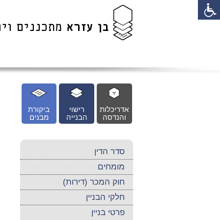
לג
כן
זי
אדריכלות
רישוי
ביקורת
והנדסה
הבנייה
מבנים
סדר הדין
מומחים
חוק המכר (דירות)
חלקי הבניין
פרטי בניין