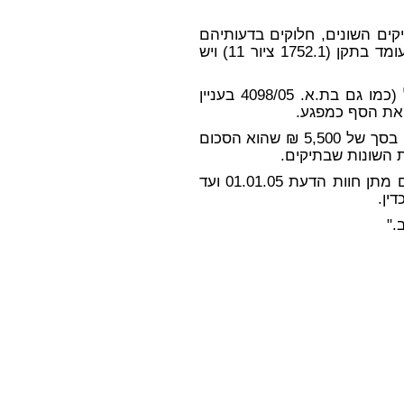
ם השונים, חלוקים בדעותיהם
לגבי ההתייחסות למפגע זה. יש הרואים בו סף העומד בתקן (1752.1 ציור 11) ויש
(כמו גם בת.א. 4098/05 בעניין
את הסף כמפגע.
ים זכאים לפיצוי בסך של 5,500 ₪ שהוא הסכום
 השונות שבתיקים.
הסכום ישולם בתוספת הפרשי הצמדה וריבית מיום מתן חוות הדעת 01.01.05 ועד
ין.