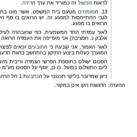
לראות
מכשול
זה כמוריד את ערך ה
דירה
.
13. ה
מומחים
מטעם בית המשפט, אשר מונו בתיקי
הרואים בו מפגע.
לאור עמדתי החד המשמעית, כפי שהובהרה לעיל
אלבק נ. חפציבה)
אני מעדיפה את העמדה הרואה 
לאור האמור, אני קובעת כי ה
תובע
המוערך כעלות ביצוע התיקון בהתחשב בחוות הדעת
ליום התשלום בפועל. כו כן, יוסף על הסכום מע"מ כד
כיוון שמדובר בליקוי תכנונוי על ה
נתבע
ת 1 חל החיוב."
ההערה: הדגשות הקו אינן במקור.