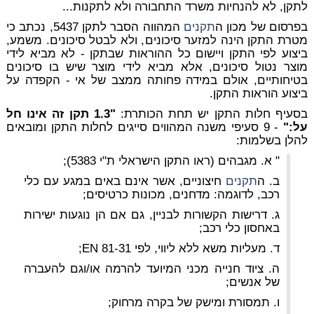
לתקן, לא להנחיות משרד התחבורה ולא לתקנות...
בפרסום של מכון ה
תקנים
המהווה הסבר לתקן 5437, נכתב כי
מטרת התקן הינה
למזער סיכונים
, ולא לבטל סיכונים. משמע,
ביצוע לפי התקן ויישום כל ההוראות שבתקן - לא מביא לידי
מוצר נטול סיכונים, אלא מביא לידי מוצר שיש בו סיכונים
בטיחותיים, אולם במידה פחותה ממצב של אי - הקפדה על
ביצוע הוראות התקן.
בסעיף חלות התקן יש תחת הכותרת:
"1.3 תקן זה אינו חל
על:"
- 9 סעיפי משנה המהווים סייגים לחלות התקן ומובאים
להלן בשלמות:
" א. מגבהים (ראו התקן הישראלי ת"י 5383);
ב. ה
תקנים
חיצוניים, אשר אינם באים במגע עם כלי
רכב, לדוגמה: מדחנים, מכונות כרטיסים;
ג. דרישות הקשורות לבניין, גם אם הן נוגעות ישירות
באחסון כלי רכב;
ד. מעליות משא ללא ליווי, לפי EN 81-31;
ה. ציוד חנייה מכני המיועד להרמה או/וגם להעברה
של אנשים;
ו. תמסורת ומישק של בקרה מרחוק;