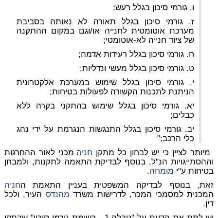
ו. גורמי סיכון בגלל רעש;
ז. גורמי סיכון בגלל תאורה לא נאותה בסביבת
מערכת אוטומטית לחנייה או/וגם במקום ההתקנה
של ציוד חנייה לא-אוטומטי;
ח. גורמי סיכון בגלל רעידות אדמה;
ט. גורמי סיכון בגלל מעשי ונדליות;
י. גורמי סיכון בגלל שימוש במערכת אלקטרונית
הניתנת לתכנות הקשורה לפעולות בטיחות;
יא. גורמי סיכון בגלל שימוש בהתקני בקרה ללא
כבלים;
יב. גורמי סיכון בגלל התנגשות הנגרמת על ידי נהג
כלי הרכב;"
מיותר לציין כי יש לבחון כל מתקן
חניה
מכני לאור ההחרגות
וההסתייגויות הנ"ל, בנוסף לבדיקת התאמה לתקנות,
ולמבחן
בטיחות ע"י
מומחה
.
זאת, בנוסף לבדיקה המשפטית בעניין התאמת ה
חניה
המכנית למסמכי המכר, לדרישות משרד
מהנדס
העיר, ולכל
דין.
יש לתת את הדעת על "טבלה 1 - רשימת גורמי סיכון" שבתקן