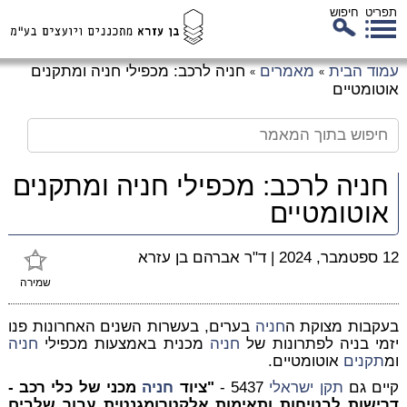
תפריט
חיפוש
לג
עמוד הבית
מאמרים
חניה לרכב: מכפילי חניה ומתקנים
»
»
כן
אוטומטיים
זי
חניה לרכב: מכפילי חניה ומתקנים
אוטומטיים
12 ספטמבר, 2024
|
ד"ר אברהם בן עזרא
שמירה
בעקבות מצוקת ה
חניה
בערים, בעשרות השנים האחרונות פנו
יזמי בניה לפתרונות של
חניה
מכנית באמצעות מכפילי
חניה
ומ
תקנים
אוטומטיים.
קיים גם
תקן ישראלי
5437 -
"ציוד
חניה
מכני של כלי רכב -
דרישות לבטיחות ותאימות אלקטרומגנטית עבור שלבים