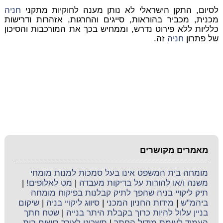
לסיום, התקן הישראלי לא נותן מענה לחוקיות מתקני
חניה
מכנית, מכביר בהוראות, סייגים והחרגות, אזהרות ודרישות
כלליות ללא פירוט נדרש, וממחיש בכך את המורכבות והסיכון
של פתרון
חניה
זה.
מאמרים מקושרים
מומחה בית המשפט אינו בעל סמכות למנות מומחי
משנה ו/או להורות על בדיקות מעבדה
|
מט לאלופים!
|
תיק ליקויי בניה שהפך לתיק קבלנות בפיקוח מומחה
ביהמ"ש
|
מידות החניון המכני
|
סיווג ליקויי בניה
|
שיקום
בניין עלול להיות כרוך בקבלת היתר בנייה
|
שטח חתך
העמוד לעומת מודול החתך
|
תשריט לצורך רישום בית