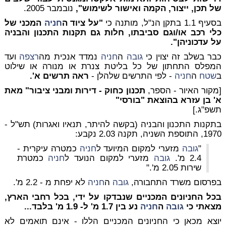
של תכן, ייצור, הקמה ואישור לשימוש",
נובמבר 2005.
בסעיף 1.1 בתקן הנ"ל, מותנה כי
"על ציוד ה
חניה
המכני של
כלי רכב או/וגם סביבתו, חלות גם תקנות התכנון והבניה
על עדכוניהן".
כבר בשלב זה יצוין כי
גובה
ה
חניה
נמדד אנכית מה
רצפה
ועד
המפלס התחתון של כל בליטת צנרת או מנורה או שילוט
ב
שטח
ה
חניה
- לפי התרשים שלהלן -
ראה תרשים א'.
[מקור האיור - הספר,
תכנון כחוק - דירות ומבני ציבור" מאת
א' בן עזרא בהוצאת "בורסי"
תשפ"ג.]
בתקנות התכנון והבניה (בקשה להיתר, תנאיו ואגרות) תש"ל -
1970, התוספת השניה, תקנה 2.03 נקבע:
"
גובה
מזערי למקום המיועד ל
חניה
כמטרה עיקרית -
2.4 מ'.
גובה
מזערי למקום הנועד ל
חניה
כמטרת
שירות 2.05 מ'."
בפרסום משרד התחבורה,
גובה
ה
חניה
לא יפחת מ - 2.2 מ'.
בכל החניונים המכניים שנבדקו על ידי, בכל רחבי הארץ,
מצאתי כי
גובה
ה
חניה
נע בין 1.7 מ' ל- 1.9 מ' בלבד...
יוצא מכאן כי החניונים המכניים הללו - אינם תואמים לא