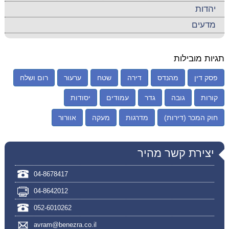
יהדות
מדעים
תגיות מובילות
פסק דין
מהנדס
דירה
שטח
ערעור
רום ושלח
קורות
גובה
גדר
עמודים
יסודות
חוק המכר (דירות)
מדרגות
מעקה
אוורור
יצירת קשר מהיר
04-8678417
04-8642012
052-6010262
avram@benezra.co.il