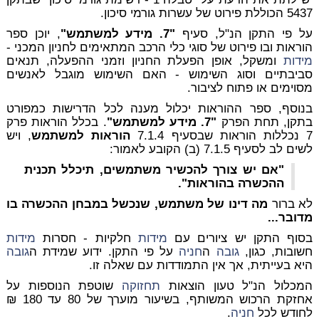
5437 הכוללת פירוט של עשרות גורמי סיכון.
על פי התקן הנ"ל, סעיף
"7. מידע למשתמש"
, יוכן ספר
הוראות ובו פירוט של סוגי כלי הרכב המתאימים לחניון המכני -
מידות
ומשקל, אופן הפעלת החניון וזמני ההפעלה, תנאים
סביבתיים וסוג השימוש - האם השימוש מוגבל לאנשים
מסוימים או פתוח לציבור.
בנוסף, ספר ההוראות יכלול מענה לכל הדרישות כמפורט
בתקן, תחת הפרק
"7. מידע למשתמש"
. בכלל הוראות פרק
7 נכללות הוראות שבסעיף 7.1.4
הוראות למשתמש
, ויש
לשים לב לסעיף 7.1.5 (ב) הקובע לאמור:
"אם יש צורך להכשיר משתמשים, תיכלל תכנית
ההכשרה בהוראות".
לא ברור
מה דינו של משתמש, שנכשל במבחן ההכשרה בו
מדובר...
בסוף התקן יש ציורים עם
מידות
חלקיות - חסרות
מידות
חשובות, כגון,
גובה
ה
חניה
על פי התקן. ידוע שמידת ה
גובה
היא בעייתית, אך אין התמודדות עם שאלה זו.
המכלול הנ"ל טעון הוצאות
תחזוקה
שוטפת הנוספות על
אחזקת הרכוש המשותף, בשיעור מוערך של 80 עד 180 ₪
לחודש לכל
חניה
.