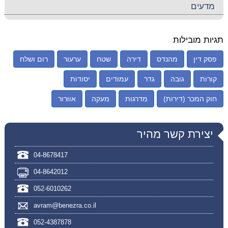
מדעים
תגיות מובילות
פסק דין
מהנדס
דירה
שטח
ערעור
רום ושלח
קורות
גובה
גדר
עמודים
יסודות
חוק המכר (דירות)
מדרגות
מעקה
אוורור
יצירת קשר מהיר
04-8678417
04-8642012
052-6010262
avram@benezra.co.il
052-4387878