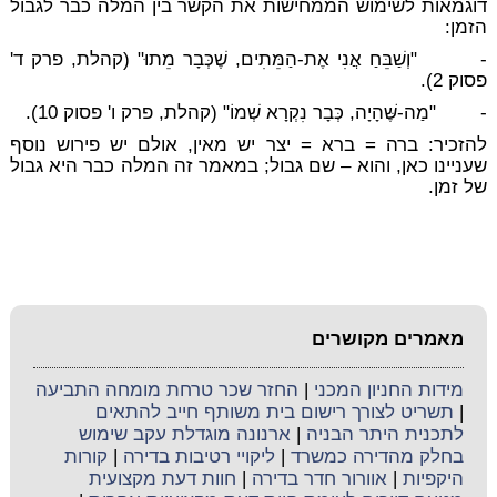
דוגמאות לשימוש הממחישות את הקשר בין המלה כבר לגבול
הזמן:
- "וְשַׁבֵּחַ אֲנִי אֶת-הַמֵּתִים, שֶׁכְּבָר מֵתוּ" (קהלת, פרק ד'
פסוק 2).
- "מַה-שֶּׁהָיָה, כְּבָר נִקְרָא שְׁמוֹ" (קהלת, פרק ו' פסוק 10).
להזכיר: ברה = ברא = יצר יש מאין, אולם יש פירוש נוסף
שעניינו כאן, והוא – שם גבול; במאמר זה המלה כבר היא
גבול
של זמן
.
מאמרים מקושרים
מידות החניון המכני
|
החזר שכר טרחת מומחה התביעה
|
תשריט לצורך רישום בית משותף חייב להתאים
לתכנית היתר הבניה
|
ארנונה מוגדלת עקב שימוש
בחלק מהדירה כמשרד
|
ליקויי רטיבות בדירה
|
קורות
היקפיות
|
אוורור חדר בדירה
|
חוות דעת מקצועית