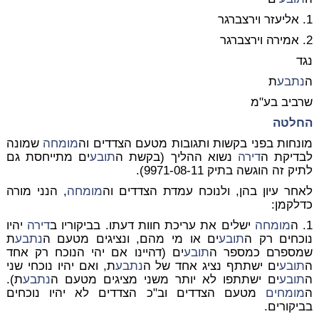
1. אליעזר וירצברגר
2. אמירה וירצברגר
נגד
ה
נתבע
ת
שרביב בע"מ
החלטה
מונחות בפני בקשות ותגובות מטעם הצדדים וה
מומחה
שמונה
לבדיקת ה
דירה
נשוא ההליך (בקשת ה
תובע
ים מתייחסת גם
לתיק זה הוגשה בתיק 9971-08-11).
לאחר עיון בהן, ולנוכח עמדת הצדדים וה
מומחה
, הנני מורה
כדלקמן:
1. ה
מומחה
ישלים את עריכת חוות דעתו. בביקוריו ב
דירה
יהיו
נוכחים רק ה
תובע
ים או מי מהם, ונציגים מטעם ה
נתבע
ת
שמספרם כמספר ה
תובע
ים (דהיינו אם יהי הנוכח רק אחד
ה
תובע
ים ישתתף נציג אחד של ה
נתבע
ת, ואם יהיו נוכחי שני
ה
תובע
ים ישתתפו לא יותר משני מציגים מטעם ה
נתבע
ת).
ה
מומחים
מטעם הצדדים וב"כ הצדדים לא יהיו נוכחים
בביקורים.