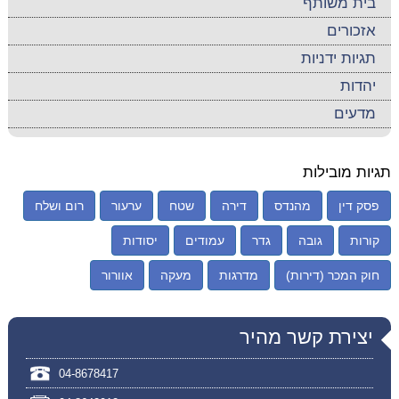
בית משותף
אזכורים
תגיות ידניות
יהדות
מדעים
תגיות מובילות
פסק דין
מהנדס
דירה
שטח
ערעור
רום ושלח
קורות
גובה
גדר
עמודים
יסודות
חוק המכר (דירות)
מדרגות
מעקה
אוורור
יצירת קשר מהיר
04-8678417