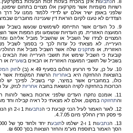
8. ה
נתבע
ות אינן בהכרח בעלות זכות הבעלות במקרקעין. ענ
רשויות מקומיות אשר מקרקעין אלו מצויים בתחום שיפוטן.
שלפני באופן ישיר אולם יש לדידי ללמוד ממנו על דרך 
הצדדים לא טענו לקיום הוראת דין שעניינה מחוברים שבמיצ
9. כל העדים אשר התייחסו לשימושים שנעשו בשביל שב
המועצה האזורית. מן העדויות שנשמעו ומן המפות אשר הוצגו
המצויים לצידו של השביל או שהשביל מוביל אליהם ומ
העירייה. לא מצאתי כל עדות לכך כי בסמוך לשביל מצ
האזורית, או מ
תקנים
שלה אשר השביל מוביל את ההולכים 
קובעת כי השביל שימש את תושבי העירייה ואת הבאים ב
בשביל של תושבי המועצה האזורית או הבאים ב
שער
יה או ה
10. על כן, על פי הרעיון הגלום בסעיף 49 א (ב) ל
חוק המקר
בהוצאות ההחזקה היא ב
אחריות
הרשות המקומית אשר ע
כולו, במחוברים אשר במיצר, קרי בשביל. לפיכך יש ל
הכרוכות בהחזקה לקויה הנושאת בחובה
אחריות
לנזק, על ה
11. אומנם נחקרו העדים שלפני ארוכות באשר לזהות 
וה
תחזוקה
במקום, אולם לא מצאתי כל ראיה קבילה וחד משמ
12. לאור האמור לעיל הנני קובעת כי ה
נתבע
ות 1 ו-2 הן הנושאות ב
פי פסק הדין החלקי מיום 4.7.05.
13. ה
נתבע
ות 1 ו-2 ישלמו ל
תובע
הסך האמור בתוספת מע"מ והחזר הוצאות בסך 600 ₪.