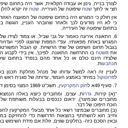
לצורך בנייה, גינון או עבודה חקלאית, אשר היה בתחום שי
חצי אי לתוך
שטח
שיפוטה של העירייה.
שטח
זה יקרא להלן 
אין חולק כי המגרש היה בתחום שיפוטה של המועצה האזורית
כי לא היו מודעים לכך ולאחר שהובהר העניין, הוגשה בק
בתחום שיפוטה של העירייה.
6. התאונה אירעה כאמור על גבי שביל, או צמוד לצידו של
המגרש באחת מפאותיו. עפ"י המפות שהוצגו לפניי ועדויות 
בגבול תחום השיפוט של שתי הרשויות. קו הגבול המשורט
את ה
שטח
בו התרחשה התאונה. לפיכך, אין בידי לקבוע ה
שלצידו הינם כולם או כל אחד מהם בנפרד בתחום שיפו
ה
נתבע
ות.
ל
פרוטוקול
במיחד באמצע העמוד, עדותה של סגנית ראש המועצ
7. סעיף 49א ל
חוק המקרקעין
, תשכ"ט 1969 המצוי בסימן ד' "מחוברים אשר במיצר" קובע-
"(א) קירות,
גדר
ות, עצים, ומחוברים כיוצא באלה הנמצא
מחוברים שבמיצר), יראום כנכסים בבעלות משותפת של 
הוכח היפוכו של דבר.
(ב) מחוברים שבמיצר רשאי כל אחד מבעלי המקרקעין ל
וחייב הוא להשתתף בהוצאות הדרושות כדי להחזיקם במצב
ובאין הסכם כזה- בחלקים שווים, זולת אם מידת השימוש בה