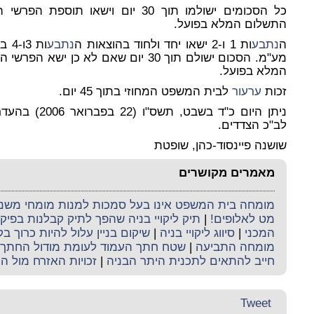
התשלום המלא בפועל.
ה
נתבע
ות 1 ו-2 ישאו יחד ולחוד בהוצאות ה
נתבע
מע"מ. הסכום ישולם תוך 30 יום שאם לא כ
המלא בפועל.
זכות
ערעור
לבית המשפט המחוזי בתוך 45 יום.
ניתן היום כ"ד 
לב"כ הצדדים.
שושנה פיינסוד-כהן, שופטת
מאמרים מקושרים
מומחה בית המשפט אינו בעל סמכות למנות מומחי משנה 
מט לאלופים!
|
תיק ליקויי בניה שהפך לתיק קבלנות בפי
המכני
|
סיווג ליקויי בניה
|
שיקום בניין עלול להיות כרוך ב
מומחה התביעה
|
שטח חתך העמוד לעומת מודול החתך
חייב להתאים לתכנית היתר הבניה
|
זכויות האזרח מול הו
Tweet