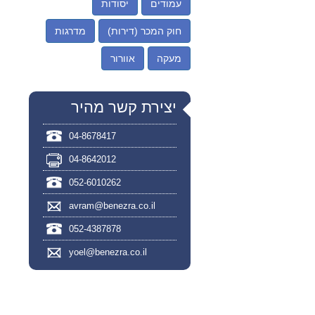
עמודים
יסודות
חוק המכר (דירות)
מדרגות
מעקה
אוורור
יצירת קשר מהיר
04-8678417
04-8642012
052-6010262
avram@benezra.co.il
052-4387878
yoel@benezra.co.il