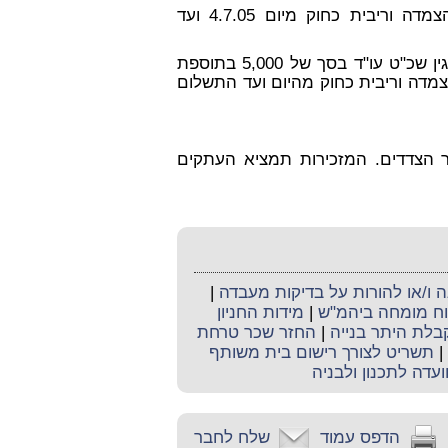
כל הסכומים ישולמו תוך 30 יום וישאו תוספת הפרשי הצמדה וריבית כחוק מיום 4.7.05 ועד
ות 3ו-4 בגין שכ"ט עו"ד בסך של 5,000 בתוספת
ן ישא הפרשי הצמדה וריבית כחוק מהיום ועד התשלום
בשבט, תשס"ו (22 בפברואר 2006) בהעדר הצדדים. המזכירות תמציא העתקים
ו/או להורות על בדיקות מעבדה
|
קוח מומחה ביהמ"ש
|
מידות החניון
קבלת היתר בנייה
|
החזר שכר טרחת
|
תשריט לצורך רישום בית משותף
ועדה לתכנון ולבניה
הדפס עמוד
שלח לחבר