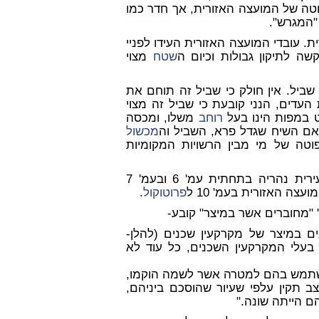
פוטה של המועצה האזורית, אך חדר כמו
"המגרש".
. עובדי המועצה האזורית העידו לפניי
שה לתיקון גבולות וכיום ה
שטח
מצוי
 שביל. אין חולק כי שביל זה תוחם את
העדים, הנני קובעת כי שביל זה מצוי
ט במפות הינו בעל
רוחב
משלו, ומכסה
אם השיח שגדל פרא, השביל וה
מכשול
טה של מי מבין הרשויות המקומיות
לעניין זה ראה למשל עדותו של מנהל מחלקת תכנון בעירית נהריה בתחתית עמ' 6 ובעמ' 7
ה האזורית בעמ' 10 ל
פרוטוקול
.
ים במיצר של מקרקעין שכנים (להלן-
בעלי המקרקעין השכנים, כל עוד לא
השתמש בהם למטרה אשר לשמה הוקמו,
 תקין עלפי שעיור שהוסכם ביניהם,
ם הייתה שונה."