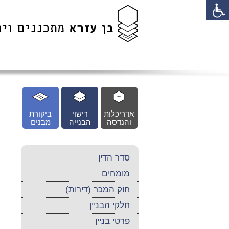
לג
כן
זי
אדריכלות
רישוי
ביקורת
והנדסה
הבנייה
מבנים
סדר הדין
מומחים
חוק המכר (דירות)
חלקי הבניין
פרטי בניין