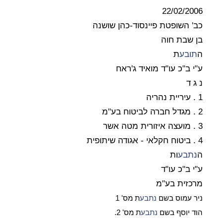
22/02/2006
כב' השופטת פיינסוד-כהן שושנה
בן שבת חוה
ה
תובע
ת
ע"י ב"כ עו"ד מואיד ג'ראח
נ ג ד
1 . עיריית נהריה
2 . מגדל חברה לביטוח בע"מ
3 . מועצה איזורית מטה אשר
4 . ביטוח חקלאי - אגודה שיתופית
ה
נתבע
ות
ע"י ב"כ עו"ד
מרכזית בע"מ
ניר עמוס בשם
נתבע
ת מס' 1
הוד יוסף בשם
נתבע
ת מס' 2.