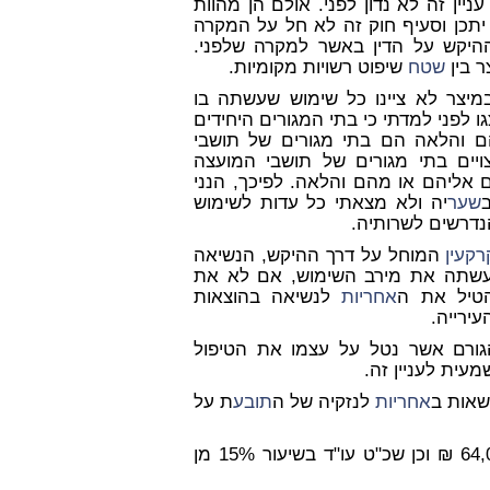
יין זה לא נדון לפני. אולם הן מהוות
 יתכן וסעיף חוק זה לא חל על המקרה
ההיקש על הדין באשר למקרה שלפני.
ר בין
שטח
שיפוט רשויות מקומיות.
מיצר לא ציינו כל שימוש שעשתה בו
 לפני למדתי כי בתי המגורים היחידים
הם והלאה הם בתי מגורים של תושבי
ויים בתי מגורים של תושבי המועצה
אליהם או מהם והלאה. לפיכך, הנני
שער
יה ולא מצאתי כל עדות לשימוש
נדרשים לשרותיה.
קעין
המוחל על דרך ההיקש, הנשיאה
שתה את מירב השימוש, אם לא את
הטיל את ה
אחריות
לנשיאה בהוצאות
עירייה.
הגורם אשר נטל על עצמו את הטיפול
עית לעניין זה.
אחריות
לנזקיה של ה
תובע
ת על
ת יחד ולחוד סך של 64,000 ₪ וכן שכ"ט עו"ד בשיעור 15% מן