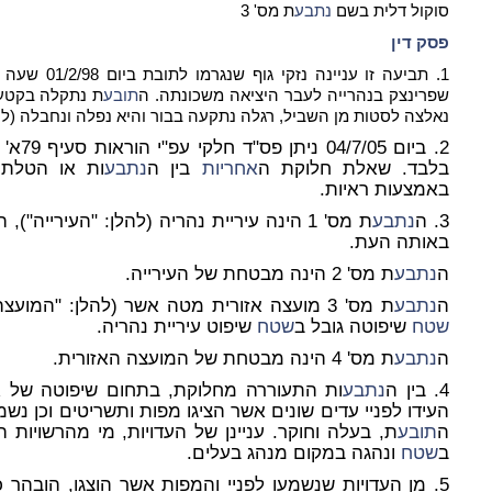
סוקול דלית בשם
נתבע
ת מס' 3
פסק דין
1. תביעה זו ע
שפרינצק בנהרייה לעבר היציאה משכונתה. ה
תובע
ת נתקלה בקטע 
נאלצה לסטות מן השביל, רגלה נתקעה בבור והיא נפלה ונחבלה (להל
2. ביום 04/7/05 ניתן פס"ד חלקי עפ"י הוראות סעיף 79א' לחוק בתי המשפט בשאלת
בלבד. שאלת חלוקת ה
אחריות
בין ה
נתבע
ות או הטלת
באמצעות ראיות.
3. ה
נתבע
ת מס' 1 הינה עיריית נהריה (להלן: "העירייה"), הרשות המקומית בה התגוררה ה
באותה העת.
ה
נתבע
ת מס' 2 הינה מבטחת של העירייה.
ה
נתבע
ת מס' 3 מועצה אזורית מטה אשר (להלן: "המועצה האזורית"), הינה רשות מקומית אשר
שטח
שיפוטה גובל ב
שטח
שיפוט עיריית נהריה.
ה
נתבע
ת מס' 4 הינה מבטחת של המועצה האזורית.
4. בין ה
נתבע
ות התעוררה מחלוקת, בתחום שיפוטה של א
העידו לפניי עדים שונים אשר הציגו מפות ותשריטים וכן נשמע
ה
תובע
ת, בעלה וחוקר. עניינן של העדויות, מי מהרשויות 
ב
שטח
ונהגה במקום מנהג בעלים.
5. מן העדויות שנשמעו לפניי והמפות אשר הוצגו, הובהר כי קיים משולש אדמה,