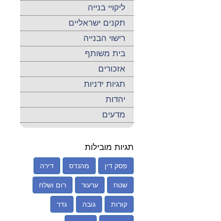
ליקויי בנייה
תקנים ישראליים
רישוי הבנייה
בית משותף
אזכורים
תגיות ידניות
יהדות
מדעים
תגיות מובילות
פסק דין
מהנדס
דירה
שטח
ערעור
רום ושלח
קורות
גובה
גדר