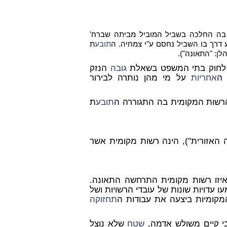
ניינה נזקי גוף שנגרמו לתובת ביום 01/2/98 שעה בה החלכה בשביל המוביל מביתה שברח'
דרך בו השביל נחסם ע"י צמחיה. ה
תובע
ת
ן: "התאונה").
גובה
הנזק
 ה
אחריות
על מי מהן נותרה לבירור
תובע
ת
יזו רשות מקומית התרחשה התאונה.
ו עדויות שונות של עובדי הרשויות ושל
המקומיות ביצעה את עבודות ה
תחזוקה
שטח
שלא נוצל