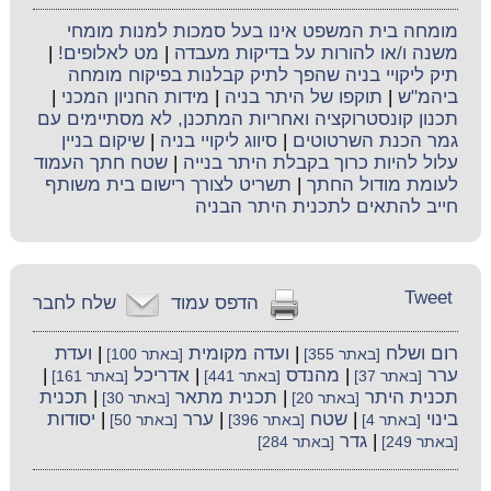
מומחה בית המשפט אינו בעל סמכות למנות מומחי
משנה ו/או להורות על בדיקות מעבדה
|
מט לאלופים!
|
תיק ליקויי בניה שהפך לתיק קבלנות בפיקוח מומחה
ביהמ"ש
|
תוקפו של היתר בניה
|
מידות החניון המכני
|
תכנון קונסטרוקציה ואחריות המתכנן, לא מסתיימים עם
גמר הכנת השרטוטים
|
סיווג ליקויי בניה
|
שיקום בניין
עלול להיות כרוך בקבלת היתר בנייה
|
שטח חתך העמוד
לעומת מודול החתך
|
תשריט לצורך רישום בית משותף
חייב להתאים לתכנית היתר הבניה
Tweet
הדפס עמוד
שלח לחבר
רום ושלח
|
ועדה מקומית
|
ועדת
[באתר 355]
[באתר 100]
ערר
|
מהנדס
|
אדריכל
|
[באתר 37]
[באתר 441]
[באתר 161]
תכנית היתר
|
תכנית מתאר
|
תכנית
[באתר 20]
[באתר 30]
בינוי
|
שטח
|
ערר
|
יסודות
[באתר 4]
[באתר 396]
[באתר 50]
|
גדר
[באתר 249]
[באתר 284]