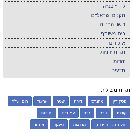
ליקויי בנייה
תקנים ישראליים
רישוי הבנייה
בית משותף
אזכורים
תגיות ידניות
יהדות
מדעים
תגיות מובילות
פסק דין
מהנדס
דירה
שטח
ערעור
רום ושלח
קורות
גובה
גדר
עמודים
יסודות
חוק המכר (דירות)
מדרגות
מעקה
אוורור