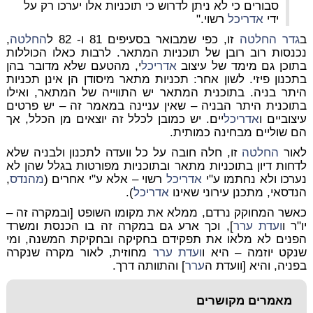
סבורים כי לא ניתן לדרוש כי תוכניות אלו יערכו רק על
ידי
אדריכל
רשוי."
ב
גדר
החלטה
זו, כפי שמבואר בסעיפים 81 ו- 82 ל
החלטה
,
נכנסות רוב רובן של תוכניות המתאר. לרבות כאלו הכוללות
בתוכן גם מימד של עיצוב
אדריכל
י, מהטעם שלא מדובר בהן
בתכנון פיזי. לשון אחר: תכניות מתאר מיסודן הן אינן תכניות
היתר בניה. בתוכנית המתאר יש התווייה של המתאר, ואילו
בתוכנית היתר הבניה – שאין עניינה במאמר זה – יש פרטים
עיצוביים ו
אדריכל
יים. יש כמובן לכלל זה יוצאים מן הכלל, אך
הם שוליים מבחינה כמותית.
לאור
החלטה
זו, חלה חובה על כל וועדה לתכנון ולבניה שלא
לדחות דיון בתוכניות מתאר ובתוכניות מפורטות בגלל שהן לא
נערכו ולא נחתמו ע"י
אדריכל
רשוי – אלא ע"י אחרים (
מהנדס
,
הנדסאי, מתכנן עירוני שאינו
אדריכל
).
כאשר המחוקק נרדם, ממלא את מקומו השופט [ובמקרה זה –
יו"ר ו
ועדת
ערר
], וכך ארע גם במקרה זה בו הכנסת ומשרד
הפנים לא מלאו את תפקידם בחקיקה ובחקיקת המשנה, ומי
שנקט יוזמה – היא ו
ועדת
ערר
מחוזית, לאור מקרה שנקרה
בפניה, והיא [וועדת ה
ערר
] והתוותה דרך.
מאמרים מקושרים