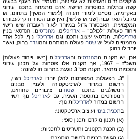
שיקולים זרים והעדפות לא ענייניות, ומעמיד את הענף בבעיה
קשה ובתלות במוסדות הרישוי. אדם מתמחה בתכנון עירוני
באקדמיה, מסיים לימודי תעודה [לימודי המשך] בתחום, או
מקבל תואר גבוה [שני או שלישי], ואין שום הסדר חוקי לעבודתו
המקצועית. האבסורד גדול במיוחד לאור העובדה שיש רישוי
וייחוד פעולות "לכולם" –
אדריכל
ים,
מהנדס
ים, הנדסאי בניין
ו
אדריכל
ות, הנדסאי עיצוב ותכנון וגם
אדריכל
י נוף. לכל אחד
מהמנויים לעיל יש
שטח
פעולה המותחם והמו
גדר
בחוק, ואשר
יוחד לו בחוק.
אכן, יש תקנות ה
מהנדס
ים וה
אדריכל
ים [רישוי וייחוד פעולות]
תשכ"ז – 1967, אך תקנות אלו פוסחות על תכנון עירוני
ותוכניות מתאר. תקנה מס' 3 נוגעת בתחום וזו לשונה:
"3. הפעולות המפורטות להלן יוחדו ל
אדריכל
רשוי,
הרשום במדור לארכיטקטורה ולעניין מבנים
המשולבים בתכנון
שטח
ים ציבוריים פתוחים,
המפורטים בתוספת השניה, גם ל
אדריכל
נוף רשוי
הרשום במדור ל
אדריכל
ות נוף:
ב
תכנית בינוי
ועיצוב ארכיטקטוני:
(א) תכנון מוקדם ותכנון סופי;
(ב) הכנת תקנונים ותשריטים לתכניות;
(ג) הגשת תכניות לרשות מוסמכת;