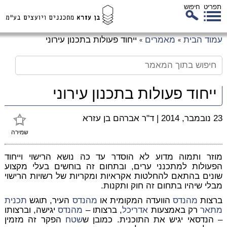
תפריט
חיפוש
לג
עמוד הבית
מאמרים
ייחוד פעולות בתכנון עירוני
»
»
כן
זי
ייחוד פעולות בתכנון עירוני
23 נובמבר, 2014
|
ד"ר אברהם בן עזרא
שמירה
מוזר ותמוה מדוע לא הוסדר עד כה נושא הרישוי וייחוד
הפעולות למתכנני ערים, ובתחום זה בוחשים בעלי מקצוע
שונים בהתאם להחלטות אקראיות ומקריות של רשויות הרישוי
מבלי שיהיו בתחום זה חוק ותקנות.
ברצות
מהנדס
הוועדה המקומית או
מהנדס
העיר, תוגש
תכנית
מתאר
רק באמצעות
אדריכל
, ברצותו –
מהנדס
יגישה, וברצותו
– הנדסאי יגיש את התוכנית. כמובן ש
שטח
הפקר זה מזמין