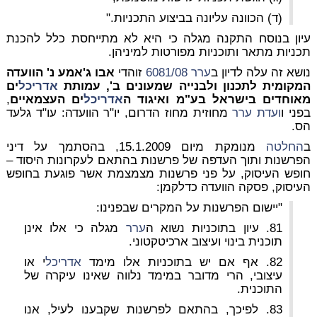
(ד) הכוונה עליונה בביצוע התכניות."
עיון בנוסח התקנה מגלה כי היא לא מתייחסת כלל להכנת
תכניות מתאר ותוכניות מפורטות למיניהן.
נושא זה עלה לדיון ב
ערר
6081/08
זוהדי
אבו ג'אמע נ' הוועדה
המקומית לתכנון ולבנייה שמעונים ב', עמותת
אדריכל
ים
מאוחדים בישראל בע"מ ואיגוד ה
אדריכל
ים העצמאיים
,
בפני ו
ועדת
ערר
מחוזית מחוז הדרום, יו"ר הוועדה: עו"ד גלעד
הס.
ב
החלטה
מנומקת מיום 15.1.2009, בהסתמך על דיני
הפרשנות ותוך העדפה של פרשנות בהתאם לעקרונות היסוד –
חופש העיסוק, על פני פרשנות מצמצמת אשר פוגעת בחופש
העיסוק, פסקה הוועדה כדלקמן:
"יישום הפרשנות על המקרים שבפנינו:
81. עיון בתוכניות נשוא ה
ערר
מגלה כי אלו אינן
תוכנית בינוי ועיצוב ארכיטקטוני.
82. אף אם יש בתוכניות אלו מימד
אדריכל
י או
עיצובי, הרי מדובר במימד נלווה שאינו עיקרה של
התוכנית.
83. לפיכך, בהתאם לפרשנות שקבענו לעיל, אנו