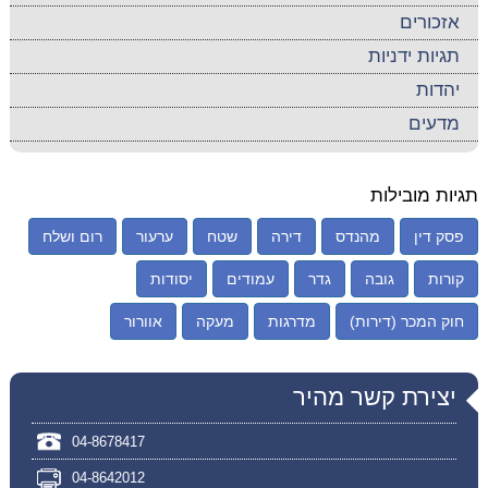
אזכורים
תגיות ידניות
יהדות
מדעים
תגיות מובילות
פסק דין
מהנדס
דירה
שטח
ערעור
רום ושלח
קורות
גובה
גדר
עמודים
יסודות
חוק המכר (דירות)
מדרגות
מעקה
אוורור
יצירת קשר מהיר
04-8678417
04-8642012