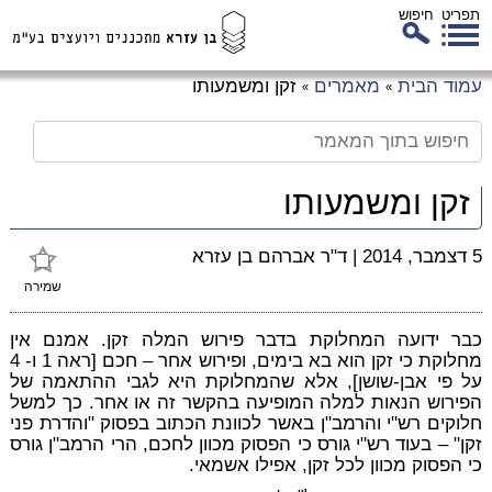
תפריט
חיפוש
לג
עמוד הבית
מאמרים
זקן ומשמעותו
»
»
כן
זי
זקן ומשמעותו
5 דצמבר, 2014
|
ד"ר אברהם בן עזרא
שמירה
כבר ידועה המחלוקת בדבר פירוש המלה זקן. אמנם אין
מחלוקת כי זקן הוא בא בימים, ופירוש אחר – חכם [ראה 1 ו- 4
על פי אבן-שושן], אלא שהמחלוקת היא לגבי ההתאמה של
הפירוש הנאות למלה המופיעה בהקשר זה או אחר. כך למשל
חלוקים רש"י והרמב"ן באשר לכוונת הכתוב בפסוק "והדרת פני
זקן" – בעוד רש"י גורס כי הפסוק מכוון לחכם, הרי הרמב"ן גורס
כי הפסוק מכוון לכל זקן, אפילו אשמאי.