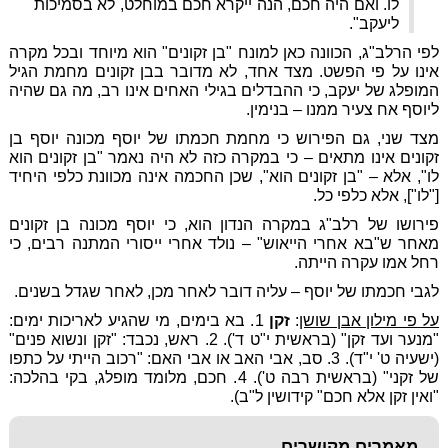
לו. ואם היה חכם, הנה ייקרא חכם במוחלט, לא בסמיכות
ליעקב".
לפי הרלב"ג, הכוונה כאן למונח "בן זקונים" הוא מיוחד ובכל מקרה
אינו על פי הפשט. מצד אחד, לא מדובר בבן זקונים מחמת הגיל
המופלג של יעקב, כי ההבדלים בגילי האחים אינו רב, מה גם שהיה
ליוסף אח צעיר ממנו – בנימין.
מצד שני, גם הפירוש כי מחמת חכמתו של יוסף מכונה יוסף בן
זקונים אינו מתאים – כי במקרה כזה לא היה נאמר "בן זקונים הוא
לו", אלא – "בן זקונים הוא", שכן החכמה אינה מכוונת כלפי היחיד
["לו"], אלא כלפי כל.
פירושו של רלב"ג במקרה הנדון הוא, כי יוסף מכונה בן זקונים
מאחר ש"בא אחרי הייאוש" – נולד אחרי ייסורי המתנה רבים, כי
רחל אמו עקרה הייתה.
לגבי חכמתו של יוסף – עליה דובר לאחר מכן, לאחר שגדל בשנים.
על פי מילון אבן שושן
:
זקן
1. בא בימים, מי שהגיע לאריכות ימים:
"מנער ועד זקן" (בראשית י"ט ד'). 2. ראש, נכבד: "זקן ונשוא פנים"
(ישעיה ט' י"ד). 3. סב, אבי האב או אבי האם: "רכוב הייתי על כתפו
של זקני" (בראשית רבה ט'). 4. חכם, מלומד מופלג, בקי בהלכה:
"ואין זקן אלא חכם" קידושין ל"ב).
מאמרים מקושרים