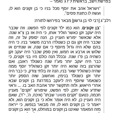
בפרשת וישב, בראשית ל"ז ג' נאמר –
"וישראל אהב את יוסף מכל בניו כי בן זקונים הוא לו,
ועשה לו כתונת פסים".
רלב"ג [רבי לוי בן גרשון] מבאר בפירושו לתורה:
"
בן זקונים
. הוא כמו ילד זקונים לפי הפשט. וזה שכבר
היה יעקב זקן כאשר הוליד אותו, כי היה אז בן צ"א שנה.
אלא שכאשר יפורש העניין כן, הנה יסופק על זה, וזה
שכבר היה זקן גם כן כשנולדו הרבה משאר בניו. כי היה
בהם שלא היה גדול מיוסף כי אם שנה, או שנתיים או
שלוש או ארבע או חמש, ואין ספק שכבר היה יעקב זקן
כשהיה בן פ"ו שנה. ובכלל הנה כולם היו בני זקונים, כי
כבר היה יעקב יותר מע"ז שנה כשנולד ראובן. ואם
שהרצון בזה שהוא היה יותר זקן כשהוליד יוסף ממה
שהיה כשהוליד שאר בניו, הנה זה בלתי צודק, כי כבר היה
יותר זקן כשנולד בנימין. ואחשוב שזה הספק יותר
כשנאמר שיוסף היה ליעקב במדרגת בן זקונים שבא
אחרי הייאוש, ולזה תתקשר יותר אהבת האב בו. ... וראוי
שתדע שלא יתכן, לפי הפשט, שיפורש "זקנים" מעניין
חכמה, כטעם "זקנים מ
שער
שבתו" (איכה, ה', י"ד), שאם
היה העניין כן, לא היה אומר אלא כי בן זקונים הוא, ולא
ייאמר כי בן זקונים הוא לו, וזה מבואר בנפשו, כי ייראה
מזה המאמר שאיננו בן זקונים במוחלט, אך הוא בן זקונים