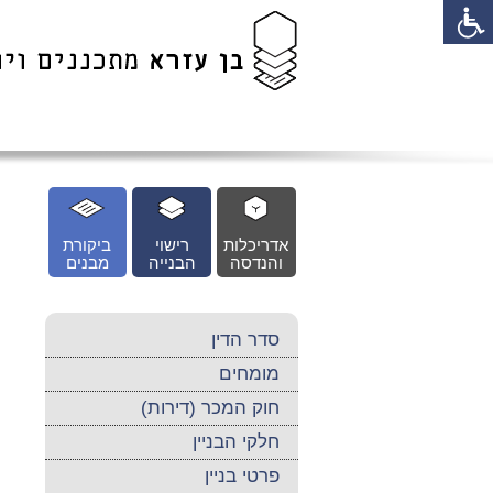
לג
כן
זי
אדריכלות
רישוי
ביקורת
והנדסה
הבנייה
מבנים
סדר הדין
מומחים
חוק המכר (דירות)
חלקי הבניין
פרטי בניין