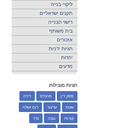
ליקויי בנייה
תקנים ישראליים
רישוי הבנייה
בית משותף
אזכורים
תגיות ידניות
יהדות
מדעים
תגיות מובילות
פסק דין
מהנדס
דירה
שטח
ערעור
רום ושלח
קורות
גובה
גדר