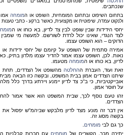
החלטה
שיפוטית, שמתפרסמים במאגרים משפטיים וכלל
שנכתבים.
בתחום השיפוט ובתחום המומחיות, השופט או ה
מומחה
אמור 
ולנקוט עמדה, שיפוטית או מקצועית, כאשר ברקע - כתבי טענות ו
יחסי הידידות שבין שופט לבין צד לדיון, בא כוחו או ה
מומח
לצד הנגדי, שאינו יכול לרדת לשורשם. למעשה מי שמבין
הדוקים – הוא השופט עצמו.
אמירה סתמית של השופט על קיומם של יחסי ידידות או
נאות. לכן, השופט עצמו אמור להדיר עצמו מלדון בתיק, כאש
לדיון, בא כוחו או ה
מומחה
מטעמו.
זאת ועוד, העברת ה
החלטה
מהשופט אל הצדדים, תחת הגי
שיתנו הצדדים אמון בבית המשפט, ובקשה כזו הבאה מבית
אובייקטיביות, כי ב"כ צד לדיון יימנע ויירתע בדרך כלל מ
על חוסר אמון.
זהו טעם נוסף לכך, שבית המשפט הוא אשר אמור להח
הצדדים.
אין דבר זה מונע מצד לדיון מלבקש שביהמ"ש יפסול את ע
בקשה מסוג זה.
כך גם לבי
מומחים
.
יתירה מכך, הקשרים של
מומחים
עם חברות קבלניות הם 