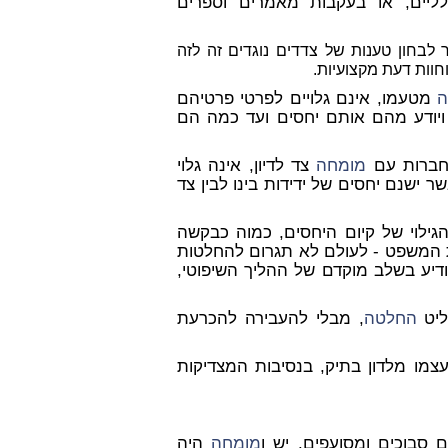
יים, או בעקבות מאמרים וספרים
לבחון טענות של צדדים נוגדים זה לזה
חוות דעת מקצועיות.
ה
מטעמו, אינם גלויים לפרטי פרטיהם
 ויודע מהם אותם יחסים ועד כמה הם
 חברות עם
מומחה
צד לדיון, אינה גלוי
ר ישנם יחסים של ידידות בינו לבין צד
לוי של קיום היחסים, כמוה כבקשה
 המשפט - לעולם לא תגרום להחלטות
להודיע בשלב מוקדם של ההליך השיפוטי,
ליט
החלטה
, מבלי להעבירה להכרעת
צמו מלדון בתיק, בנסיבות המצדיקות
סבוכים ומסועפים. יש ו
מומחה
היה