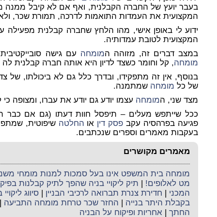
בעבר יועץ של החברה הקבלנית, ואף אם לא קיבל ממנה מש
המקצועית את העמדות התואמות לדרכה, תמורת שכר, ולא ת
ידוע לי באופן אישי, מהו הלחץ שחברה קבלנית מפעילה ע
המקצועית לטובת עמדותיה.
במצב דברים זה, מזוהה ה
מומחה
עם גישה סובייקטיבית ל
מומחה
, קל וחומר כשצד לדיון היא אותה חברה קבלנית לה נת
בנוסף, אין זה מתפקידו, ובדרך כלל גם לא ביכולתו, של צ
של כל
מומחה
שמתמנה.
מצד שני, ה
מומחה
עצמו יודע גם יודע את עברו, ומצופה כי ל
ככל שייתפש מעלים – תיפסל חוות דעתו (גם אם כבר הוכ
פגיעה בפרהסיה עקב
פסק דין
או
החלטה
שיפוטית, שמתפרס
בעקבות מאמרים וספרים שנכתבים.
מאמרים מקושרים
מומחה בית המשפט אינו בעל סמכות למנות מומחי משנה 
מט לאלופים!
|
תיק ליקויי בניה שהפך לתיק קבלנות בפי
המכני
|
חדירת צנרת תברואה לרכיבי הבניין
|
סיווג ליקויי 
בקבלת היתר בנייה
|
החזר שכר טרחת מומחה התביעה
|
החתך
|
אחריות ופיקוח על הבניה