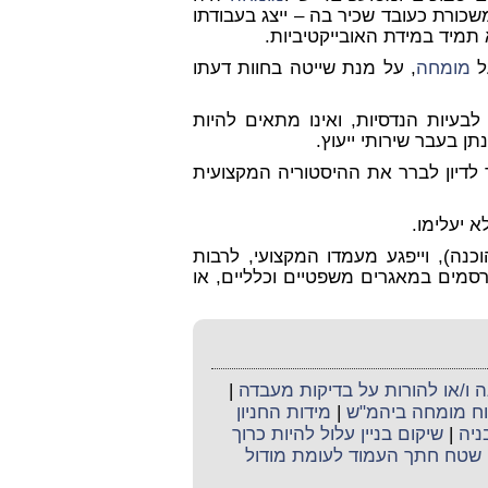
כורת כעובד שכיר בה – ייצג בעבודתו
מיד במידת האובייקטיביות.
ל
מומחה
, על מנת שייטה בחוות דעתו
בעיות הנדסיות, ואינו מתאים להיות
ן בעבר שירותי ייעוץ.
ד לדיון לברר את ההיסטוריה המקצועית
א יעלימו.
נה), וייפגע מעמדו המקצועי, לרבות
מים במאגרים משפטיים וכלליים, או
ו/או להורות על בדיקות מעבדה
|
קוח מומחה ביהמ"ש
|
מידות החניון
בניה
|
שיקום בניין עלול להיות כרוך
שטח חתך העמוד לעומת מודול