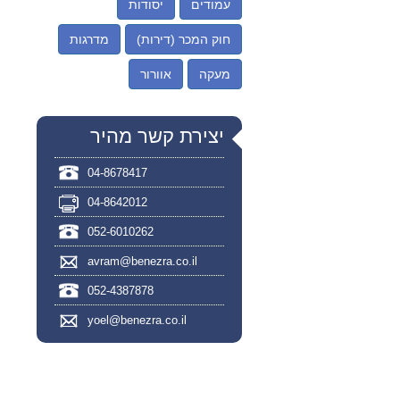
עמודים
יסודות
חוק המכר (דירות)
מדרגות
מעקה
אוורור
יצירת קשר מהיר
04-8678417
04-8642012
052-6010262
avram@benezra.co.il
052-4387878
yoel@benezra.co.il