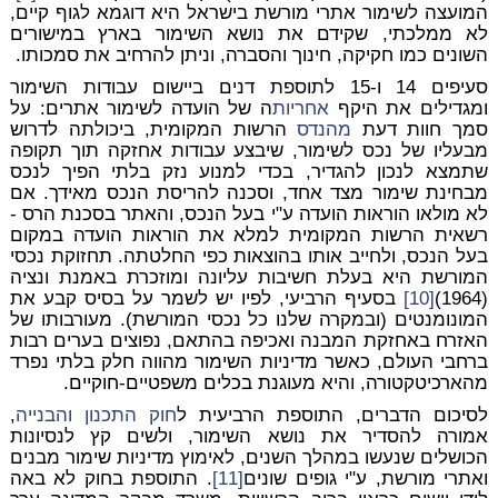
המועצה לשימור אתרי מורשת בישראל היא דוגמא לגוף קיים,
לא ממלכתי, שקידם את נושא השימור בארץ במישורים
השונים כמו חקיקה, חינוך והסברה, וניתן להרחיב את סמכותו.
סעיפים 14 ו-15 לתוספת דנים ביישום עבודות השימור
ומגדילים את היקף
אחריות
ה של הועדה לשימור אתרים: על
סמך חוות דעת
מהנדס
הרשות המקומית, ביכולתה לדרוש
מבעליו של נכס לשימור, שיבצע עבודות אחזקה תוך תקופה
שתמצא לנכון להגדיר, בכדי למנוע נזק בלתי הפיך לנכס
מבחינת שימור מצד אחד, וסכנה להריסת הנכס מאידך. אם
לא מולאו הוראות הועדה ע"י בעל הנכס, והאתר בסכנת הרס -
רשאית הרשות המקומית למלא את הוראות הועדה במקום
בעל הנכס, ולחייב אותו בהוצאות כפי החלטתה. תחזוקת נכסי
המורשת היא בעלת חשיבות עליונה ומוזכרת באמנת ונציה
(1964)
[10]
בסעיף הרביעי, לפיו יש לשמר על בסיס קבע את
המונומנטים (ובמקרה שלנו כל נכסי המורשת). מעורבותו של
האזרח באחזקת המבנה ואכיפה בהתאם, נפוצים בערים רבות
ברחבי העולם, כאשר מדיניות השימור מהווה חלק בלתי נפרד
מהארכיטקטורה, והיא מעוגנת בכלים משפטיים-חוקיים.
לסיכום הדברים, התוספת הרביעית ל
חוק התכנון והבנייה
,
אמורה להסדיר את נושא השימור, ולשים קץ לנסיונות
הכושלים שנעשו במהלך השנים, לאימוץ מדיניות שימור מבנים
ואתרי מורשת, ע"י גופים שונים
[11]
. התוספת בחוק לא באה