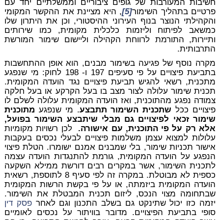
חשיבות המעורבות של גופים ציבוריים וממשלתיים יחד עם
פרטיים בתהליך השימור
[5]
, היא מציינת את ההקשר המקומי
והקהילתי הנוצר בנוף העירוני ההיסטורי, וכן את היתרון שלו
כמשאב לפיתוח וליזמות כלכלית מקומית, כמו שירותים
ותיירות, התורמת לרווחת הקהילה וליישום שימור המורשת
התרבותית.
מקרה נוסף של פגיעה בשימור מבנים, הוא אופן ההתחשבות
בתביעת פיצויים על פי סעיפים 197 ו- 198 לחוק: מי שנפגע
מתכנית, רשאי להגיש תביעת פיצויים נגד הועדה המקומית.
תכנית שימור עלולה לצור מצב בו בעל הקרקע או בעל חלקה
צמודה נפגע מהתוכנית, ואז הועדה המקומית עלולה לשלם לו
פיצויים ככל
שתכנית השימור תתבצע
. מי שנפגע
מתוכנית
שימור זכאי לפיצויים גם מבלי שיתבצע השימור בפועל,
אלא רק על פי התוכנית, עם אישורה.
לכן רשויות מקומיות
עלולות למצוא עצמן משלמות פיצויים לבעלי נכסים בעקבות
אישור תכניות שימור, בלי שמבנים אמנם ישומרו. הטלת פיצוי
הנפגע על הועדה המקומית, גורמת להתנגדות הועדה עצמה
לתכנית השימור, אשר במקרים רבים דורשת ממילא השקעה
כספית לא מבוטלת. במקרה זה לפי סעיף 8 לתוספת, רשאית
הועדה המקומית ביזמתה, או על פי בקשת הרשות המקומית
שבתחומה מצוי הנכס, ליזום תכנית המבטלת את השימור.
יזמה כזו יכול שתינקט גם בשלב התכנון וגם לאחר
פסק דין
סופי בתביעת הפיצויים. מדובר בוויתור על נכסים לאומיים