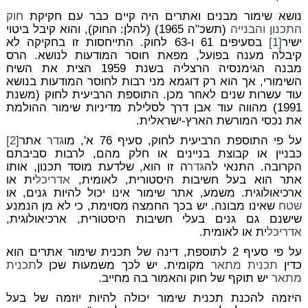
נושא שימור מבנים ואתרים היה קיים כבר עם חקיקת
חוק
התכנון והבנייה
(תשכ"ה 1965) (להלן: החוק), והוא קיבל ביטוי
ישיר
[1]
בסעיפים 61 ו-63 לחוק. התייחסות זו בחקיקה לא
קיבלה מענה בפועל, מפאת חוסר המודעות לנושא. הרס
מבנה הגימנסיה הרצליה בשנת 1959 הצית את השיח
השימורי, אך הוא רק דוגמא מני רבות לחוסר המודעות בנושא
עוד עשרות שנים לאחר מכן. התוספת הרביעית לחוק (משנת
1991) מהווה עוד אבן דרך לסלילת מדיניות שימור ההולמת
את נכסי המורשת הארץ-ישראלית.
על פי התוספת הרביעית לחוק, סעיף 76 א', מו
גדר
אתר
[2]
כבניין או קבוצת בניינים או חלק מהם, לרבות סביבתם
הקרובה. התנאי לה
גדר
ה זו הוא, שלדעת מוסד תכנון, אותו
אתר הוא בעל חשיבות היסטורית, לאומית,
אדריכל
ית או
ארכיאולוגית. משמע, אתר שימור אינו יכול להיות גנים, או
שטח
שאינו מבונה. יש בכך החמצה מסוימת, כי לא מן הנמנע
שישנם גם גנים בעלי חשיבות היסטורית, ארכיאולוגית,
אדריכל
ית או לאומית.
על פי סעיף 2 לתוספת, דינה של תכנית שימור אתרים הוא
כדין
תכנית מתאר
מקומית. יש לכך משמעות שכן ל
תכנית
מתאר
יש תוקף של חוק והאמור בה מחייב.
היזמה להכנת תכנית שימור יכולה להיות יוזמה של בעל