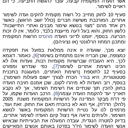
אשר הועדה המקומית קבעה, עובר להגשת התביעה, כי הם
ראויים לשימור.
סעיף 10 לחוק מחייב כל רשות מקומית להקים ועדה לשימור
אתרים, המורכבת משישה חברים (כולל יושב הראש), כאשר
רק אחד מהם "מצוי בנושא שימור מבנים ואתרי התיישבות"
כלשון החוק, והוא בעל דעה מייעצת בלבד, כלומר, אין לו זכות
הכרעה. בנוסף, יזומנו לדיוני הועדה
מהנדס
הרשות המקומית
ומתכנן המחוז הרלוונטי (או נציגיהם).
יוצא מכך, שוועדה זו אינה ממלאת בפועל את תפקידה
כמצופה, שכן חבריה אינם מתמחים בשימור
[6]
, כאמור. דוגמא
לכך, היא העובדה שברשויות מקומיות רבות, וועדות אלו לא
הכינו רשימת אתרים לשימור
[7]
, כפי שנדרש ומפורט
בסעיף 12 לתוספת (רשימת האתרים, המעוגנת בתכנית
סטטוטורית, היא ב
גדר
הכרח לצורך יישום פעולות השימור).
בנוסף, רוב הועדות לא מיהרו לקום, שכן אמנם חויבה הועדה
בחוק להכין תוך שנתיים את רשימת השימור, אך לא נקבע
תאריך יעד להקמת הועדה עצמה
[8]
. הרכב הועדות שקמו, על
פי דו"ח מבקר המדינה על הרשויות המקומיות משנת 2005
(להלן: הדו"ח), אף הוא לא בהכרח תאם את החוק. זאת ועוד,
מרמזים לנו על נטיית הרשויות המקומיות באשר לנושא
השימור, ולעיתים נראה אף ניצול קיום הועדה לשימור אתרים,
בדיוק למטרה הנגדית, עובדה המעלה את הבעייתיות שבאיוש
אנשי הועדה לשימור (ויו"ר בפרט) באותם אנשים המאיישים