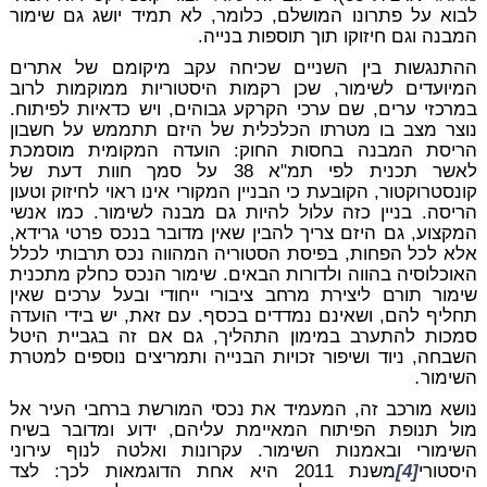
לבוא על פתרונו המושלם, כלומר, לא תמיד יושג גם שימור
המבנה וגם חיזוקו תוך תוספות בנייה.
ההתנגשות בין השניים שכיחה עקב מיקומם של אתרים
המיועדים לשימור, שכן רקמות היסטוריות ממוקמות לרוב
במרכזי ערים, שם ערכי הקרקע גבוהים, ויש כדאיות לפיתוח.
נוצר מצב בו מטרתו הכלכלית של היזם תתממש על חשבון
הריסת המבנה בחסות החוק: הועדה המקומית מוסמכת
לאשר תכנית לפי תמ"א 38 על סמך חוות דעת של
קונסטרוקטור, הקובעת כי הבניין המקורי אינו ראוי לחיזוק וטעון
הריסה. בניין כזה עלול להיות גם מבנה לשימור. כמו אנשי
המקצוע, גם היזם צריך להבין שאין מדובר בנכס פרטי גרידא,
אלא לכל הפחות, בפיסת הסטוריה המהווה נכס תרבותי לכלל
האוכלוסיה בהווה ולדורות הבאים. שימור הנכס כחלק מתכנית
שימור תורם ליצירת מרחב ציבורי ייחודי ובעל ערכים שאין
תחליף להם, ושאינם נמדדים בכסף. עם זאת, יש בידי הועדה
סמכות להתערב במימון התהליך, גם אם זה בגביית היטל
השבחה, ניוד ושיפור זכויות הבנייה ותמריצים נוספים למטרת
השימור
.
נושא מורכב זה, המעמיד את נכסי המורשת ברחבי העיר אל
מול תנופת הפיתוח המאיימת עליהם, ידוע ומדובר בשיח
השימורי ובאמנות השימור. עקרונות ואלטה לנוף עירוני
היסטורי
[4]
משנת 2011 היא אחת הדוגמאות לכך: לצד