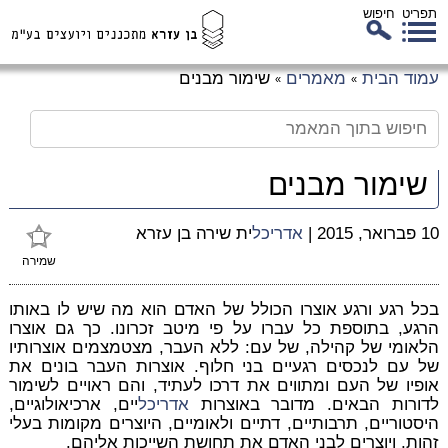
תפריט
חיפוש
לג
עמוד הבית
מאמרים
שימור מבנים
»
»
כן
זי
שימור מבנים
10 פברואר, 2015
|
אדריכל
ית שירה בן עזרא
שמירה
בכל רגע ורגע אוצרו הכולל של האדם הוא מה שיש לו באותו
הרגע, בתוספת כל עברו על פי מיטב זכרונו. כך גם אוצרו
הלאומי של קהילה, של עם: ללא העבר, מצטמצמים אוצרותיו
של עם לנכסים רגעיים בני חלוף. אוצרות העבר בונים את
אופיו של העם ומתווים את דרכו לעתיד, והם ראויים לשימור
לדורות הבאים. מדובר באוצרות
אדריכל
יים, ארכיאולוגיים,
היסטוריים, תרבותיים, דתיים ולאומיים, היוצרים מקומות בעלי
זהות, ויוצרים לבני האדם את תחושת השייכות אליהם.