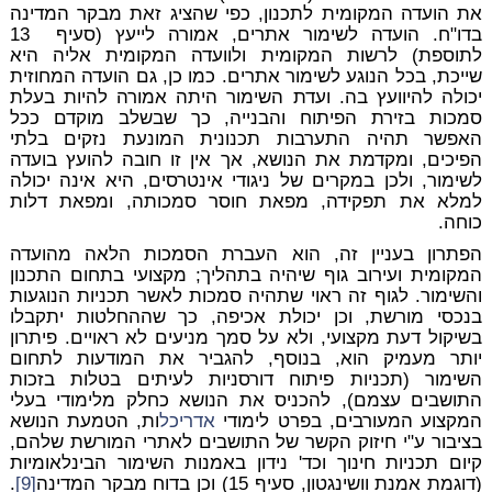
את הועדה המקומית לתכנון, כפי שהציג זאת מבקר המדינה
בדו"ח. הועדה לשימור אתרים, אמורה לייעץ (סעיף 13
לתוספת) לרשות המקומית ולוועדה המקומית אליה היא
שייכת, בכל הנוגע לשימור אתרים. כמו כן, גם הועדה המחוזית
יכולה להיוועץ בה. ועדת השימור היתה אמורה להיות בעלת
סמכות בזירת הפיתוח והבנייה, כך שבשלב מוקדם ככל
האפשר תהיה התערבות תכנונית המונעת נזקים בלתי
הפיכים, ומקדמת את הנושא, אך אין זו חובה להועץ בועדה
לשימור, ולכן במקרים של ניגודי אינטרסים, היא אינה יכולה
למלא את תפקידה, מפאת חוסר סמכותה, ומפאת דלות
כוחה.
הפתרון בעניין זה, הוא העברת הסמכות הלאה מהועדה
המקומית ועירוב גוף שיהיה בתהליך; מקצועי בתחום התכנון
והשימור. לגוף זה ראוי שתהיה סמכות לאשר תכניות הנוגעות
בנכסי מורשת, וכן יכולת אכיפה, כך שההחלטות יתקבלו
בשיקול דעת מקצועי, ולא על סמך מניעים לא ראויים. פיתרון
יותר מעמיק הוא, בנוסף, להגביר את המודעות לתחום
השימור (תכניות פיתוח דורסניות לעיתים בטלות בזכות
התושבים עצמם), להכניס את הנושא כחלק מלימודי בעלי
המקצוע המעורבים, בפרט לימודי
אדריכל
ות, הטמעת הנושא
בציבור ע"י חיזוק הקשר של התושבים לאתרי המורשת שלהם,
קיום תכניות חינוך וכד' נידון באמנות השימור הבינלאומיות
(דוגמת אמנת וושינגטון, סעיף 15) וכן בדוח מבקר המדינה
[9]
.