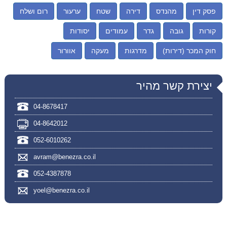
פסק דין
מהנדס
דירה
שטח
ערעור
רום ושלח
קורות
גובה
גדר
עמודים
יסודות
חוק המכר (דירות)
מדרגות
מעקה
אוורור
יצירת קשר מהיר
04-8678417
04-8642012
052-6010262
avram@benezra.co.il
052-4387878
yoel@benezra.co.il