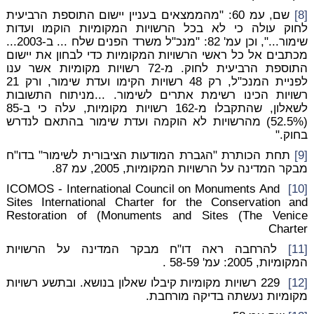
[8]
שם, עמ 60: "מהממצאים בעניין יישום התוספת הרביעית
לחוק עולה כי לא בכל הרשויות המקומיות הוקמו ועדות
שימור...", וכן עמ' 82: "מנכ"ל משרד הפנים שלח ... ב-2003...
מכתבים אל כל ראשי הרשויות המקומיות כדי לבחון את יישום
התוספת הרביעית לחוק. מ-72 רשויות מקומיות אשר ענו
לפניית המנכ"ל, רק 48 רשויות הקימו ועדת שימור, ורק 21
רשויות הכינו רשימת אתרים לשימור. ...מניתוח התשובות
לשאלון, שהתקבלו מ-162 רשויות מקומיות, עלה כי ב-85
(52.5%) מהרשויות לא הוקמה ועדת שימור בהתאם לנדרש
בחוק."
[9]
תחת הכותרת "הגברת המודעות הציבורית לשימור" בדו"ח
מבקר המדינה על הרשויות המקומיות, 2005, עמ 87.
ICOMOS - International Council on Monuments And
[10]
Sites International Charter for the Conservation and
Restoration of (Monuments and Sites (The Venice
Charter
[11]
להרחבה ראה דו"ח מבקר המדינה על הרשויות
המקומיות, 2005: עמ' 58-59 .
[12]
229 רשויות מקומיות קיבלו שאלון בנושא. ובתשע רשויות
מקומיות נעשתה בדיקה מורחבת.