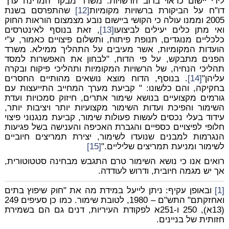
לידי יישום כראוי ברוב הרשויות. משרד מבקר המדינה ערך
דו"ח על הביקורת ברשויות מקומיות
[12]
שהתפרסם בשנת
2005 וממנו עולה כי הקושי ביישום נובע מצמצום הוראות החוק
ואי מתן כלים יעילים לביצועו
[13]
, זאת בנוסף לאינטרסים
כלכליים מנוגדים, תנופת פיתוח, ותשלום פיצויים כאמור, ע"י
הועדות המקומיות, אשר מעיבים על התהליך ממילא. משרד
הפנים מתבקש, על פי הדוח, "לבחון את האפשרות למסד
תהליכי הנחיה, של הרשויות המקומיות ותהליכי פיקוח ובקרה
עליהן"
[14]
. בנוסף, הדוח מוצא נושאים מהותיים החסרים
בחקיקה, והם כלשונו: " קביעת מערך המחייב התייעצות עם
גורמים מקצועיים בנושא שימור אתרים, חיזוק סמכויות ועדת
השימור והפיכת ועדות השימור מקצועיות יותר ויציבות יותר,
עידוד בעלי נכסים לעשות פעולות שימור, קביעת מנגנוני פיצוי
חלופי לפיצויים כספיים והגברת האכיפה והענישה בשל פגיעות
הנגרמות למבנים שנועדו לשימור, יצירת תמריצים חיוביים
לשימור ומניעת תמריצים שליליים."
[15]
רואים אנו כי נושא השימור טרם התגבש מבחינה סטטוטורית,
אך יש מגמה חיובית, ודרוש לעודדה.
[1]
ובאופן עקיף: ניתן לייעל במידת מה את "חוק שיפוץ בתים
ואחזקתם" התש"ם – 1980, לטובת שימור. כמו כן סעיפים 249
(13א), 250 ו-251א לפקודת העיריות, דנים גם הם בשמירת
חזותית של בניינים.