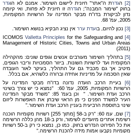
[2]
ה
גדר
ת ה"אתר" חיונית ליישום השימור. אמנם לא הו
גדר
בחוק "שימור המבנה"; ה
גדר
ה זו חיונית לא פחות, ואי קיומה
נדון לביקורת בדו"ח מבקר המדינה על הרשויות המקומיות,
2005, עמ' 68.
[3]
נכון להיום, ב
ועדת
ערר
אין נציג הבקיא בנושא השימור.
Valletta Principles
for the Safeguarding and
ICOMOS
[4]
Management of Historic Cities, Towns and Urban Areas
(2011)
[5]
בתהליך השימור מעורבים אנשים וגופים שונים: מהקהילה
המקומית ועד לרשויות השונות. ביזור הסמכויות וריבוי הגופים,
מיטיב אך גם מכביד גם על התהליך, בעיקר לאור העובדה
שאין הסכמה על מדיניות אחידה וברורה כלשהיא, אם בכלל.
[6]
בעיית הרכב הועדה נדונה בדו"ח מבקר המדינה על
הרשויות המקומיות, 2005, עמ' 60: "נמצא כי יש צורך בשינוי
הרכב ועדת השימור. " וכן בעמ' 85: "משרד מבקר המדינה
העיר למשרד הפנים כי מן הראוי שיבחן את האפשרות ליזום
שינוי בתוספת הרביעית בעניין הרכב ועדת השימור."
[7]
שם, עמ 60: "רק ב-58 [מתוך 255] רשויות מקומיות הוכנה
רשימת אתרים מיועדים לשימור, ורק ב-18 מהן כללה הרשימה
את כל הפירוט הנדרש בחוק. כמו כן, נמצא כי רק ב-50 רשויות
מקומיות נקבעו אמות מידה להכנת הרשימה."