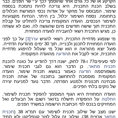
הקרקע או של כל גורם אחר שהוסמך לכך ע"י שר הפנים. כבר
בשלב הכנת התכנית, היא צריכה להיות נתמכת בנספח
שימור, המבוסס על מחקר על אודות נכסי המורשת הכלולים
בתחומה. נספח השימור יכלול, בין היתר, הנחיות מקצועיות
לשימור הנכסים. הועדה המקומית צריכה להחליט על קבלת
התכנית תוך שישה חודשים מיום שהוגשה לה, ואם לא עשתה
כן, מגיש התכנית רשאי להעבירה לוועדה המחוזית.
מי שנפגע מדחיית התכנית, רשאי להגיש
ערר
[3]
על כך לפני
הועדה המחוזית לתכנון ולבנייה, תוך 30 ימים מהודעת הדחייה.
פועל יוצא מהוראה זו הוא שכל מי שעלול להיפגע מדחיית
התכנית, זכאי לקבל את ה
הודעה
מהועדה המקומית.
לפי סעיפים77 ו-78 לחוק, ישנה דרך להודיע על כוונה להכנת
תכנית מתאר
. כן הדבר הוא גם לגבי תכנית שימור.
משפורסמה
הודעה
כאמור בנושא תכנית שימור, הועדה
המקומית מוסמכת להתחשב בתוכנה של אותה תכנית
מבחינה תכנונית ולמנוע הפרתה. הדבר נועד למניעת יצירה
של נזקים בלתי הפיכים.
הועדה המחוזית היא הגוף המוסמך להפקיד תכנית לשימור.
החלטה
על ההפקדה תישלח בדואר רשום אל הבעלים ואל
המחזיקים בנכס לפי הכתובת הרשומה במשרד הפנים.
ישנו מצב של שילוב תכנית לשימור עם תמ"א 38 (
תכנית
מתאר
ארצית 38). שילוב זה עלול לצור קונפליקט ולא תמיד