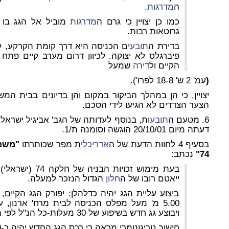
ה
מדרגות
.
כמו כן יצויין כי גרם ה
מדרגות
מוביל אל הגג בו ק
גרוטאות רבות.
בדירת ה
תובע
ים הכניסה היא דרך קומת הקרקע, ל
פיברגלס לא יצוקה. לכיוון דרום מערב קיים פתח
הקיים ול
דירה
שמעל
(
עמ' 2 ש' 18-8 לפרו').
יצויין, כי הן במהלך הביקור במקום והן בדיונים בבית 
הצער הצדדים לא הגיעו לידי הסכם.
6. מטעם ה
תובע
ות, בנוסף לעדותה של הגב' אביגיל ישראלי
דעתה מיום 20/10/01 הוגשה וסומנה ת/1.
בסעיף 4 לחוות הדעת של ה
אדריכל
ית מפר שכותרתו
"משמע
74"
נכתב:
ייאטם רובו של ה
חלון
הגדול הנזכר למעלה.
ביצוע עליית הגג יהיה כדלהלן: יפורק הגג הקיים, י
ויבוצע גג חדש בשיפוע של 30 מעלות-כל הנ"ל לפי הוראות התב"ע.
חישוב טריגונומרי מראה כי רכס הגג החדש יהיה כ-2.00 מ' מעל תחתיתו...