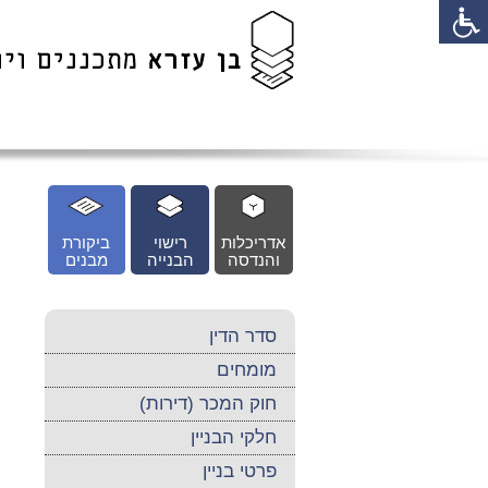
לג
כן
זי
אדריכלות
רישוי
ביקורת
והנדסה
הבנייה
מבנים
סדר הדין
מומחים
חוק המכר (דירות)
חלקי הבניין
פרטי בניין