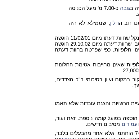
ה ב
גובה
כ-7.00 מ' מעל הכניסה
חלון
, שממילא לא היה
ים 1 ו-3 , השמאי רפי פרנקל שחוות דעתו מיום 11/02/01 הוגשה
ית לאה סבן שחוות דעתה מיום 29.10.02 הוגשה
נוי חלופיות, כפי שפרטה בחוות דעתה
לופיות שאינן מחייבות אטימת החלונות
במקום ועיון בסיכומי ב"כ הצדדים,
ך.
עיית הרשויות והצגת עובדות שלא תאמו
הוספה בפועל קומה נוספת. זאת ועוד,
עמודים
מסיבים חדשים.
היתר הבנייה הוצא בתרמית, מאחר שלא כל בעלי חלקה 74 הוחתמו אלא אחד מהבעלים בלבד,