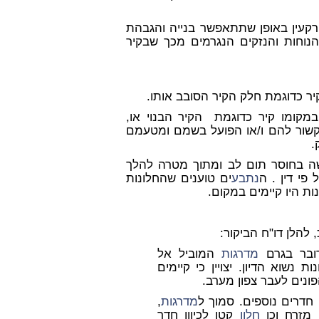
קרקעין באופן שתתאפשר בנייה והגבהת
הנוחות והנזקים הנגרמים מכך שבקיר
יר כדוגמת חלק הקיר הסובב אותו.
מקומו קיר כדוגמת הקיר הבנוי או,
שור להם ו/או הפועל בשמם ומטעמם
.
שה בחוסר תום לב ומתוך מטרה להלך
פי דין . ה
נתבע
ים טוענים שהחלונות
ות היו קיימים במקום.
ובר בגרם
מדרגות
המוביל אל
נשוא הדיון. יצויין כי קיימים
פונים לעבר צפון מערב.
 חדרים נוספים. סמוך ל
מדרגות
,
 מזרח וכן
חלון
קטן לכיוון חדר