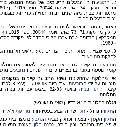
2. ה
תובע
והידוע כחלקה 74 בגוש שומה 30044, ספר 1015 דף 5380, (להלן:
זכות הבעלות בבית.
כאמור, בסמוך ובצמוד לבית ה
תובע
ות, בנוי ביתם של ה
נת
כחלק מחלקות 71, 73 כגוש שומה 30044, ספר 1015 דף 5560 (להלן:
המקרקעין הנדונים טרם עברו הליכי הסדר לפי פקודת הסדר 
- 1969.
3. כפי שצויין, המחלוקת בין הצדדים נוגעת לשני חלונות המצויים בקיר בית ה
לחלקת ה
תובע
ות.
ה
תובע
ות מבקשות לחייב את ה
נתבע
ים לאטום את החלונ
קומה נוספת ב
גובה
בו מצויים כיום החלונות. ה
נתבע
ים מתנג
אין מחלוקת שהחלונות נשוא התביעה קיימים במקומם מ
הזכויות על ידי ה
תובע
ות, עוד ביום 17.08.93, (עמ' 8 לפרו' ש' 24-19) אין גם מחלוקת שה
קיבלו
היתר בנייה
בשנת 82-83 וביצעו עבודות 
החלונות.
ואלה החלונות נשוא הדיון (מוצגים נ/4,נ/5):
ה
חלון
הגדול
-
חלון
שהיה קבוע בפטיו-חדר
מדרגות
ולאחר שנת 93 הוחלף ל
ה
חלון
הקטן -
בצמוד וכחלק מבית ה
נתבע
ים מצוי בית כנ
שופץ בית הכנסת, ובין היתר, נבנה
חלון