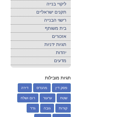
ליקויי בנייה
תקנים ישראליים
רישוי הבנייה
בית משותף
אזכורים
תגיות ידניות
יהדות
מדעים
תגיות מובילות
פסק דין
מהנדס
דירה
שטח
ערעור
רום ושלח
קורות
גובה
גדר