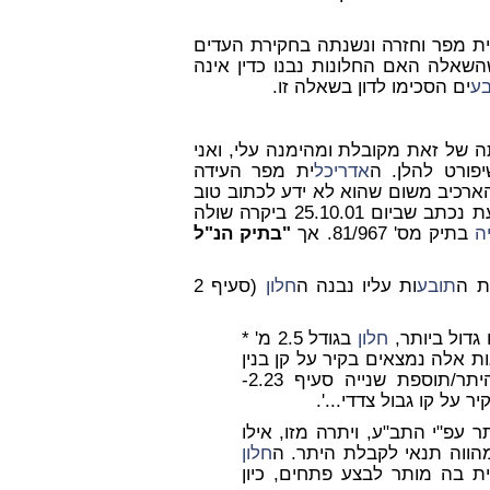
ת מפר וחזרה ונשנתה בחקירת העדים
השאלה האם החלונות נבנו כדין אינה
ע
ים הסכימו לדון בשאלה זו.
ה של זאת מקובלת ומהימנה עלי, ואני
פורט להלן. ה
אדריכל
ית מפר העידה
רכיב משום שהוא לא ידע לכתוב טוב
עברית (עמ' 6 ש' 15-12 לפרו'). במסמך שצורף לחוות הדעת נכתב שביום 25.10.01 ביקרה שולה
ה
בתיק מס' 81/967. אך
"בתיק הנ"ל
ת ה
תובע
ות עליו נבנה ה
חלון
(סעיף 2
 גדול ביותר,
חלון
בגודל 2.5 מ' *
ות אלה נמצאים בקיר על קן בנין
0, בניגוד לתקנות-פרק ה'/רישוי/תקנות-בקשה להיתר/תוספת שנייה סעיף 2.23-
ר על קו גבול צדדי...'.
 עפ"י התב"ע, ויתרה מזו, אילו
הווה תנאי לקבלת היתר. ה
חלון
ת בה מותר לבצע פתחים, כיון