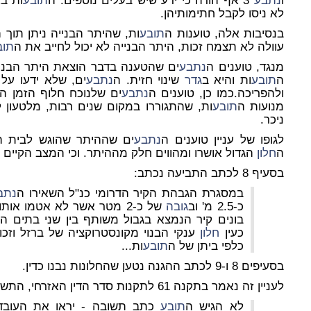
ו
נתבע
3 אף הודה כי ידע שיש בעלים נוספים. ה
תובע
ות בא
לא ניסו לקבל חתימותיהן.
בנסיבות אלה, טוענות ה
תובע
ות, שהיתר הבנייה ניתן תוך ה
עוולה לא תצמח זכות, היתר הבנייה לא יכול לחייב את ה
תוב
מנגד, טוענים ה
נתבע
ים שהטענה בדבר הוצאת היתר הבניי
ה
תובע
ות והיא ב
גדר
שינוי חזית. ה
נתבע
ים, שלא ידעו על
ולהפריכה.כמו כן, טוענים ה
נתבע
מנועות ה
תובע
ות, שהתגוררו במקום שנים רבות, מלטעון ל
ניכר.
לגופו של עניין טוענים ה
נתבע
ים שההיתר שהוגש לבית ה
ה
חלון
הגדול אושרו ומהווים חלק מההיתר. וכי המצב הקיים 
בסעיף 8 לכתב התביעה נכתב:
במסגרת הגבהת הקיר הדרומי כנ"ל השאירו ה
נתב
כ-2.5 מ' וב
גובה
של כ-2 מטר אשר לא אטמו א
בונים קיר הנמצא בגבול משותף בין שני בתים הצ
כעין
חלון
ענקי הבנוי מקונסטרוקציה של ברזל וזכ
כלפי ביתן של ה
תובע
ות...
בסעיפים 8 ו-9 לכתב ההגנה נטען שהחלונות נבנו כדין.
לעניין זה נאמר בתקנה 61 לתקנות סדר הדין האזרחי, התשמ"ד-1984:
לא הגיש ה
תובע
כתב תשובה - יראו את העובד