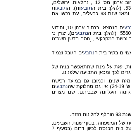
ות הן הבעלים הרשומים של הבית הנמצא ברחוב ארנון מס' 12 , נחלאות, ירושלים,
בית ה
תובע
ות
). ה
תובע
ות
מתגוררות בבית מזה שנים רבות, תחילה כדיירות מוגנות, ומאז שנת 93 כבעלים, עת רכשו את
בע
ים הנמצא ברחוב ארנון 10, והידוע
בית ה
נתבע
ים
)
.
יצויין כי
זכויות במקרקעין, [נוסח חדש] תשכ"ט
נתבע
ים הגובל וצמוד
ות, זאת על מנת שתתאפשר בניה של
דים לכך ומכאן התביעה שלפנינו.
זה שנים, וכמובן גם במועד רכישת
נתבע
ים
בנייה בקומה העליונה שבביתם, שם מצויים
חלונות הזזה.
סת של המשפחה. בסוף שנות השבעים,
בעזרת הנשים של בית הכנסת לכיוון דרום (בסעיף 7