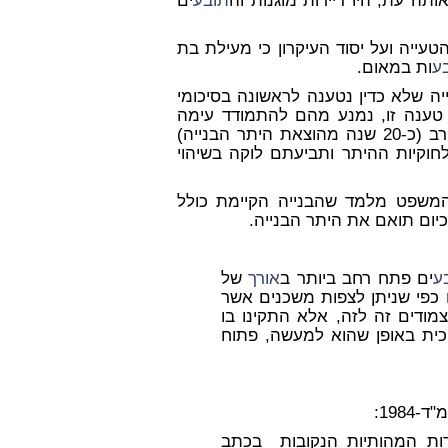
ותה עת, היו דיירות מוגנות וה
תובע
ים
טעייה ועל יסוד העיקרון כי מעילת בת
ע
ות במאום.
ה שלא כדין נטענה לראשונה בסיכומי
 טענה זו, נמנע מהם להתמודד עימה
ים שלנוכח חלוף הזמן הרב (כ-20 שנה מהוצאת היתר הבנייה)
חוקיות ההיתר ותביעתם לוקה בשיהוי
משפט מלמד שהבנייה הקיימת כולל
כיום תואם את היתר הבנייה.
ע
ים פתח רחב ביותר ב
אורך
של
ותו כפי שניתן לצפות משכנים אשר
מודים זה לזה, אלא התקינו בו
וכית באופן שהוא למעשה, פתוח
ות המהותיות הנקובות בכתב