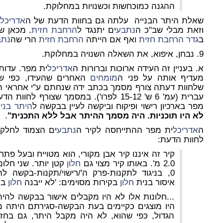
ההגנה כמוכחשות וכשנויות במחלוקת.
שאלת היתר הבנייה עלתה גם בחוות הדעת של ה
אדריכל
י
וזאת מבלי שב"כ ה
נתבע
ים יתנגד ל
הרחבת חזית
. מכאן ש
ב
גדר
הרחבת חזית
ואף אם הייתה
הרחבת חזית
הרי שה
נתב
9. נבחן, איפוא, את השאלה השנויה במחלוקת.
א. בעניין זה העידה ארוכות וברורות ה
אדריכל
ית מפר. עדות
מעדיף אותה על פני ה
מומחים
האחרים שהעידו, כפי שי
שלחוות דעתה צורף מסמך בכתב ידה שנחתם ע"י אחראי הא
מפר בארכיון רישוי ופיקוח וביקשה לעיין בבקשה ל
היתר בניי
לא היו תוכניות. היה מסמך ההיתר אבל ללא התכנית"
.
ה
אדריכל
ית מפר ההתייחסה לקיר ה
נתבע
ים הצמוד לחלק
לחוות הדעת:
קיר זה איננו קיר אבן מקורי, הוא מטוייח ובעל פתח
2.0 מ'. באותו קיר מצוי גם
חלון
קטן יותר. שני חלונ
איסור בנית
חלון
בקירות מסוימים: 'לא ייבנה
חלון
בקי
...חלונות אלו לא היו מקבלים אישור בבקשה להיתר
היו מוצגים כקיימים בעת הבקשה-סגירתם היתה מ
הגדול, כפי שהוא, לא היה מקבל היתר, גם בחזי