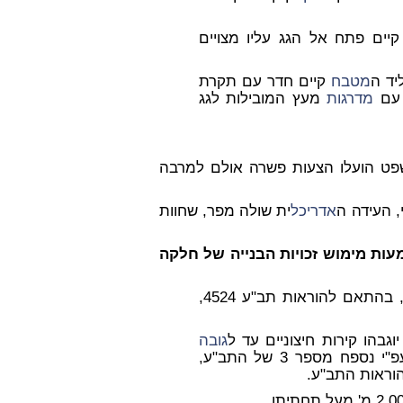
יים פתח אל הגג עליו מצויים
יד ה
מטבח
קיים חדר עם תקרת
 עם
מדרגות
מעץ המובילות לגג
המשפט הועלו הצעות פשרה אולם למרבה
, העידה ה
אדריכל
ית שולה מפר, שחוות
ות מימוש זכויות הבנייה של חלקה
בעת מימוש זכויות הבניה של חלקה 74 (ישראלי), בהתאם להוראות תב"ע 4524,
וגבהו קירות חיצוניים עד ל
גובה
5.00 מ' מעל מפלס הכניסה לבית מרח' ארנון, עפ"י נספח מספר 3 של התב"ע,