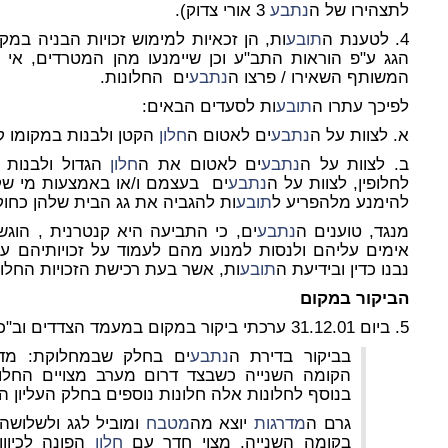
לתצהירו של ה
נתבע
3 אורי צדוק).
4. לטענת ה
תובע
ות, הן זכאיות למימוש זכויות הבניה במ
הגג ע"פ הוראות התב"ע וכן שיימנעו מהן המטרדים, אי 
המשותף השאירו / פרצו ה
נתבע
ים החלונות.
לפיכך עתרו ה
תובע
ות לסעדים הבאים:
א. לצוות על ה
נתבע
ים לאטום ה
חלון
הקטן ולבנות במקומו ק
ב. לצוות על ה
נתבע
ים לאטום את ה
חלון
הגדול ולבנות ב
לחלופין, לצוות על ה
נתבע
ים בעצמם ו/או באמצעות מי שק
להימנע מלהפריע ל
תובע
ות להגביה את גג הבית שלהן כחוק
מנגד, טוענים ה
נתבע
ים, כי התביעה היא קנטרנית , הוג
אימים עליהם ולנסות למנוע מהם לעמוד על זכויותיהם על 
נבנו כדין ובידיעת ה
תובע
ות, אשר בעת רכישת הזכויות החלונ
הביקור במקום
5. ביום 31.12.01 ערכתי ביקור במקום במעמד הצדדים וב"כ, להלן דו"ח הביקור:
בביקור בדירת ה
נתבע
ים בחלק שבמחלוקת: מד
הקומה השנייה כשבצד דרום מערב מצויים החלונות 
בנוסף לחלונות אלה חלונות נוספים בחלק העליון ה
גרם ה
מדרגות
יוצא מה
מטבח
ומוביל לגג ולשלושה
בקומה השנייה, מצוי חדר עם
חלון
הפונה לכיוון