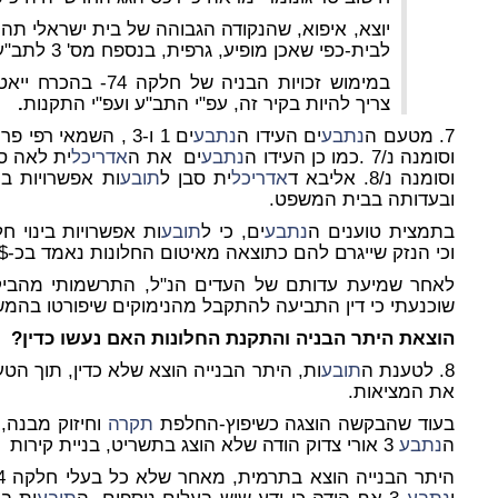
יוצא, איפוא, שהנקודה הגבוהה של בית ישראלי תהי
לבית-כפי שאכן מופיע, גרפית, בנספח מס' 3 לתב"ע.
במימוש זכויות הבניה של חלקה 74- בהכרח ייאטם רוב ה
צריך להיות בקיר זה, עפ"י התב"ע ועפ"י התקנות
.
7. מטעם ה
נתבע
ים העידו ה
נתבע
וסומנה נ/7 .כמו כן העידו ה
נתבע
ים את ה
אדריכל
וסומנה נ/8. אליבא ד
אדריכל
ית סבן ל
תובע
ות אפשרויות בי
ובעדותה בבית המשפט.
בתמצית טוענים ה
נתבע
ים, כי ל
תובע
ות אפשרויות בינוי ח
וכי הנזק שייגרם להם כתוצאה מאיטום החלונות נאמד בכ-27,000$.
לאחר שמיעת עדותם של העדים הנ"ל, התרשמותי מהביקור 
שוכנעתי כי דין התביעה להתקבל מהנימוקים שיפורטו בהמש
הוצאת היתר הבניה והתקנת החלונות האם נעשו כדין
?
8. לטענת ה
תובע
ות, היתר הבנייה הוצא שלא כדין, תוך הט
את המציאות.
בעוד שהבקשה הוצגה כשיפוץ-החלפת
תקרה
וחיזוק מבנה, 
ה
נתבע
3 אורי צדוק הודה שלא הוצג בתשריט, בניית קירות ו