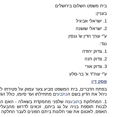
בית משפט השלום בירושלים
בעניין:
1. ישראלי אביגיל
2. ישראלי שושנה
ע"י עורך הדין ש' גנסין
נגד:
1. צדוק יהודה
2. צדוק חנה
3. צדוק אורי
ע"י עוה"ד א' בר-סלע
פסק דין
בפתח הדברים, בית המשפט מביע צער עמוק על פטירתו ללא
ניהל את הדיון בשם ה
נתבע
ים מתחילתו ועד סיומו, כולל הג
1. המחלוקת ב
תובע
נה שלפני מתמקדת בשאלה - האם הבע
לבנות תוספת בניה על גג ביתם, זכאים לדרוש מהבעלים
האפס, לאטום את שני חלונות ביתם הפונים לעבר החלקה ע