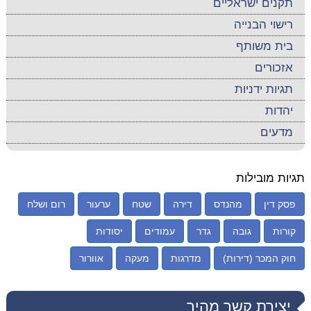
תקנים ישראליים
רישוי הבנייה
בית משותף
אזכורים
תגיות ידניות
יהדות
מדעים
תגיות מובילות
פסק דין
מהנדס
דירה
שטח
ערעור
רום ושלח
קורות
גובה
גדר
עמודים
יסודות
חוק המכר (דירות)
מדרגות
מעקה
אוורור
יצירת קשר מהיר