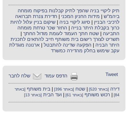
תיק ליקויי בניה שהפך לתיק קבלנות בפיקוח מומחה
ביהמ"ש
|
מידות החניון המכני
|
חדירת צנרת תברואה
לרכיבי הבניין
|
סיווג ליקויי בניה
|
שיקום בניין עלול להיות
כרוך בקבלת היתר בנייה
|
החזר שכר טרחת מומחה
התביעה
|
שטח חתך העמוד לעומת מודול החתך
|
תשריט לצורך רישום בית משותף חייב להתאים לתכנית
היתר הבניה
|
הפקעה שדינה להתבטל
|
ארנונה מוגדלת
עקב שימוש בחלק מהדירה כמשרד
Tweet
הדפס עמוד
שלח לחבר
דירה
|
שטח
|
בית משותף
[באתר 520]
[באתר 396]
[באתר
|
רכוש משותף
|
ועד הבית
84]
[באתר 61]
[באתר 13]