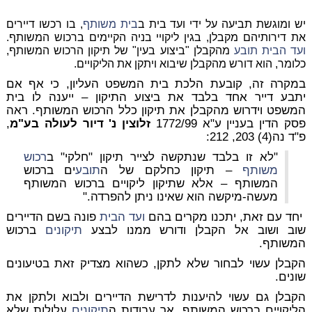
יש ומוגשת תביעה על ידי ועד בית ב
בית משותף
, בו רכשו דיירים
את דירותיהם מקבלן, בגין ליקויי בניה הקיימים ברכוש המשותף.
ועד הבית
תובע
מהקבלן "ביצוע בעין" של תיקון הרכוש המשותף,
כלומר, הוא דורש מהקבלן שיבוא ויתקן את הליקויים.
במקרה זה, קובעת הלכת בית המשפט העליון, כי אף אם
יתבע דייר אחד בלבד את ביצוע התיקון – ייענה לו בית
המשפט וידרוש מהקבלן את תיקון כלל הרכוש המשותף. ראה
פסק הדין בעניין ע"א 1772/99
זלוצין נ' דיור לעולה בע"מ
,
פ"ד נה(4) 203, 212:
"לא זו בלבד שנתקשה לצייר תיקון "חלקי" ב
רכוש
משותף
– תיקון כחלקם של ה
תובע
ים ברכוש
המשותף – אלא שתיקון ליקויים ברכוש המשותף
מעשה-מיקשה הוא שאינו ניתן להפרדה."
יחד עם זאת, יתכנו מקרים בהם
ועד הבית
פונה בשם הדיירים
שוב ושוב אל הקבלן ודורש ממנו לבצע
תיקונים
ברכוש
המשותף.
הקבלן עשוי לבחור שלא לתקן, כשהוא מצדיק זאת בטיעונים
שונים.
הקבלן גם עשוי להיענות לדרישת הדיירים ולבוא ולתקן את
הליקויים ברכוש המשותף, אך עבודות ה
תיקונים
עלולות שלא