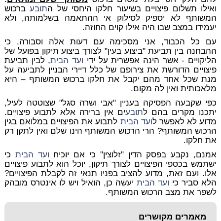
ואילו תשלום פיצויים בשיעור חלקו היחסי של ה
תובע
ברכוש
המשותף לא יספיק לסילוק אי ההתאמה בשלמותה, ולא
יעמידו במצב שבו היה אילו קוים החוזה.
עם כל הכבוד, אני מסכימה עם דעות אלה וסבורה, כי
ההבחנה בין תביעת "ביצוע בעין" לצורך ביצוע תיקון בפועל של
הליקויים - אשר הינה אפשרית על ידי
ועד הבית
, לבין תביעת
פיצויים הדורשת את צירופם של כלל דיירי הבניין לתביעה על
מנת שכל אחד מהם יקבל את חלקו ברכוש המשותף – היא
מלאכותית ואין לה מקום.
כפי שקבעה הפסיקה בעניין "אבי ושרה סגל" שצוטטה לעיל,
יתכנו מקרים בהם ל
תובע
ים אין ברירה אלא לתבוע פיצויים.
מדוע לא לאפשר ל
ועד הבית
לתבוע את הפיצויים במלואם בגין
הרכוש המשותף? הרי הרכוש המשותף הינו שלם ואין לתקן רק
את חלקו.
אמנם, נקבע בפסק הדין "זלוצין" כי אם יוכיח
ועד הבית
כי
ישתמש בכספי הפיצויים לצורך תיקון, יוכל הוא לתבוע פיצויים
אלו. ועם זאת, מדוע להציב בפניו תנאי זה לקבלת הפיצויים?
הלא סביר כי
ועד הבית
יעשה כן, הואיל ויש לו אינטרס מובהק
לשפר את מצב הרכוש המשותף.
מאמרים מקושרים