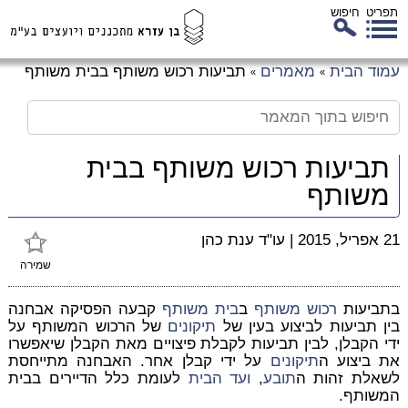
תפריט
חיפוש
לג
עמוד הבית
מאמרים
תביעות רכוש משותף בבית משותף
»
»
כן
זי
תביעות רכוש משותף בבית
משותף
21 אפריל, 2015
|
עו"ד ענת כהן
שמירה
בתביעות
רכוש משותף
ב
בית משותף
קבעה הפסיקה אבחנה
בין תביעות לביצוע בעין של
תיקונים
של הרכוש המשותף על
ידי הקבלן, לבין תביעות לקבלת פיצויים מאת הקבלן שיאפשרו
את ביצוע ה
תיקונים
על ידי קבלן אחר. האבחנה מתייחסת
לשאלת זהות ה
תובע
,
ועד הבית
לעומת כלל הדיירים בבית
המשותף.