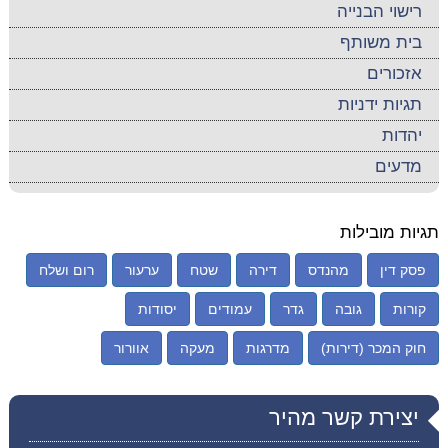
רישוי הבנייה
בית משותף
אזכורים
תגיות ידניות
יהדות
מדעים
תגיות מובילות
פסק דין
מהנדס
דירה
שטח
ערעור
רום ושלח
קורות
גובה
גדר
עמודים
יסודות
חוק המכר (דירות)
מדרגות
מעקה
אוורור
יצירת קשר מהיר