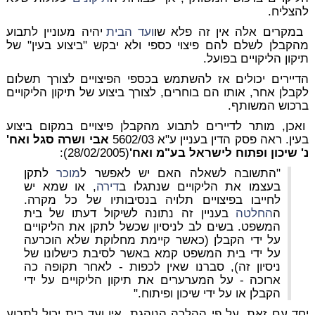
להצליח.
במקרים אלה אין זה פלא שו
ועד הבית
יהיה מעוניין לתבוע
מהקבלן לשלם להם פיצוי כספי ולא יבקש "ביצוע בעין" של
תיקון הליקויים בפועל.
הדיירים יכולים אז להשתמש בכספי הפיצויים לצורך תשלום
לקבלן אחר, אותו הם בוחרים, לצורך ביצוע של תיקון הליקויים
ברכוש המשותף.
ואכן, מותר לדיירים לתבוע מהקבלן פיצויים במקום ביצוע
בעין. ראה פסק הדין בעניין ע"א 5602/03
אבי ושרה סגל ואח'
נ' שיכון ופתוח לישראל בע"מ ואח'
(28/02/2005):
"התשובה לשאלה האם יש לאפשר ל
מוכר
לתקן
בעצמו את הליקויים שנתגלו ב
דירה
, או שמא יש
לחייבו בפיצויים תלויה בנסיבותיו של כל מקרה.
ה
החלטה
בעניין זה נתונה לשיקול דעתו של בית
המשפט. בשים לב לניסיון שכשל לתקן את הליקויים
על ידי הקבלן (כאשר קיימת מחלוקת שלא הוכרעה
על ידי בית המשפט קמא באשר לסיבת כישלונו של
ניסיון זה), סברנו שאין לכפות - לאחר תקופה כה
ארוכה - על המערערים את תיקון הליקויים על ידי
הקבלן או על ידי שיכון ופיתוח."
יחד עם זאת, על פי ההלכה הנוהגת, אין ועד בית יכול לתבוע