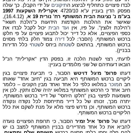
לבדו פיצויים כתחליף לביצוע ה
תיקונים
על ידי הקבלן. כך עולה
מפסק הדין בעניין ע"א 4720/10
אקרילית השקעות 1997
בע"מ נ' נציגות הבית המשותף רח' נורית 19 א
, (16.4.12),
שאישר את ההלכות הקודמות הידועות כ"הלכת חשאי"
ו"הילכת זלוצין". על פיו, אין
ועד הבית
יכול לקבל לבדו את
כספי הפיצויים, אלא כל דייר יכול לתבוע פיצויים על פי חלקו
ברכוש המשותף. (הסבר: לכל
דירה
צמוד חלק בלתי מסוים
ברכוש המשותף, בהתאם ל
שטח
ה ביחס ל
שטח
י כלל הדירות
בבניין).
לדעתי, רצוי לשנות הלכה זו. בפסק הדין "אקרילית" הנ"ל
הובאו דעותיהם של שני מלומדים בעניין:
דעתו
פרופ' מיגל דויטש
הסבור, כי תביעת פיצויים בגין
ליקויים ברכוש המשותף היא תביעה בגין "חיוב אחד" שאותו
חב ה
מוכר
במלואו כלפי כל אחד ואחד מבין הקונים – כלומר
חיוב אחד כי הרכוש המשותף במלואו יהיה שלם ותקין. לכן אין
משמעות לפיצוי בגין "חלקו היחסי" של דייר ברכוש המשותף.
יתרה מכך, זכותו של כל דייר מתייחסת לכל נקודה ונקודה
ברכוש המשותף, וכן נדרש פיצוי מלא על מנת לשקם את כלל
הליקויים ברכוש המשותף.
דעתו של
פרופ' איל זמיר
הסבור, כי תרופת הפיצויים נועדה
להביא את כל אחד מהדיירים בבניין המשותף למצב בו יש
להם חלק יחסי בלתי מסוים ברכוש
משותף שלם ומתאים
.