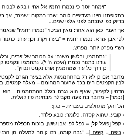
"וימהר יוסף כי נכמרו רחמיו אל אחיו ויבקש לבכות 
בתקופתנו היינו מעדיפים לומר "שם" במקום "שמה", אך בלש
בדיוק כפי שנכתב לפני אלפי שנים...
אך העניין כאן הוא אחר: מאין הביטוי "נכמרו רחמיו" שנאמ
לפי אבן עזרא, נכמרו רחמיו = "בערו ויקדו, וכן: עורנו כתנור נ
רש"י מפרט יותר ומפרש:
"נתחממו, ובלשון משנה: על הכומר של זיתים, ובל
עורנו כתנור נכמרו (איכה ה' י'). נתחממו ונקמטו
כן דרך כל עור שמחממין אותו נקמט ונכווץ".
מדובר אם כן לא רק בהתחממות אלא בצער הגורם לקמטים
לבין הקמטים הינו בכך שהעור המחומם – מעלה קמטים, ב
הדמיון לקימור, שאף הוא נגרם בגלל ההתחממות - הוא רב
[נכמר] – מדובר בתופעה מקבילה מבחינה פיזיקאלית.
הכ' והק' מתחלפים בעברית – כגון:
קובע
, שהוא קסדה, כלומר:
כובע
פלדה.
קפל
[פועל קל] =
כפל
לפי אבן שושן, בזכות הכפלת מספר 
כיפח
=
קיפח
[= "גבה קומה, רם קומה למעלה מן הרגי