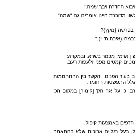
ויבוא החדרה ויבך שמה."
ון מדוברת היינו אומרים גם "שמה" –
ר בפרשה {מקץ}?
כמרו (איכה ה' י')."
שון ארמי: מכמר בשרא, ובמקרא:
 קמטים קמטים מפני זלעפות רעב.
 בעור הפנים, והקשר בין ההתחממות
גלל התפשטות החומר.
, כי על אף הק' [קימור] במקום הכ'
הדפים באמצעות קיפול.
ל, בעל רגליים ארוכות שלא בהתאמה