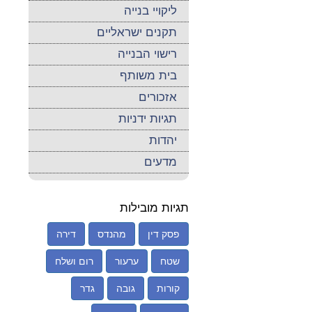
ליקויי בנייה
תקנים ישראליים
רישוי הבנייה
בית משותף
אזכורים
תגיות ידניות
יהדות
מדעים
תגיות מובילות
פסק דין
מהנדס
דירה
שטח
ערעור
רום ושלח
קורות
גובה
גדר