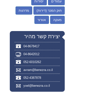
עמודים
יסודות
חוק המכר (דירות)
מדרגות
מעקה
אוורור
יצירת קשר מהיר
04-8678417
04-8642012
052-6010262
avram@benezra.co.il
052-4387878
yoel@benezra.co.il