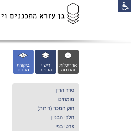
לג
כן
זי
אדריכלות
רישוי
ביקורת
והנדסה
הבנייה
מבנים
סדר הדין
מומחים
חוק המכר (דירות)
חלקי הבניין
פרטי בניין