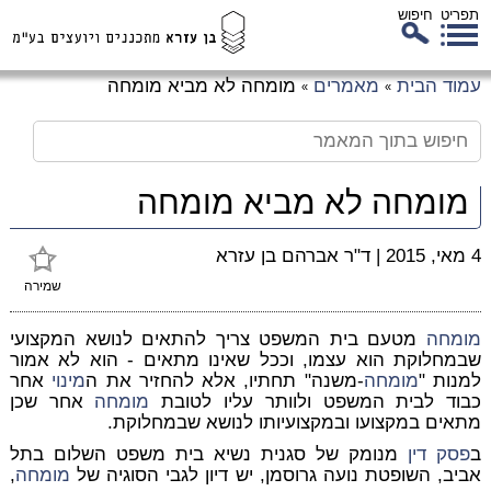
תפריט
חיפוש
לג
עמוד הבית
מאמרים
מומחה לא מביא מומחה
»
»
כן
זי
מומחה לא מביא מומחה
4 מאי, 2015
|
ד"ר אברהם בן עזרא
שמירה
מומחה
מטעם בית המשפט צריך להתאים לנושא המקצועי
שבמחלוקת הוא עצמו, וככל שאינו מתאים - הוא לא אמור
למנות "
מומחה
-משנה" תחתיו, אלא להחזיר את ה
מינוי
אחר
כבוד לבית המשפט ולוותר עליו לטובת
מומחה
אחר שכן
מתאים במקצועו ובמקצועיותו לנושא שבמחלוקת.
ב
פסק דין
מנומק של סגנית נשיא בית משפט השלום בתל
אביב, השופטת נועה גרוסמן, יש דיון לגבי הסוגיה של
מומחה
,