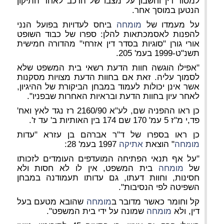
למסור דין וחשבון על מצבו של הרכב לאחר התיקון
הנטען במוסך אחר.
על מעמדו של
מומחה
ביחס לעדויות בפועל הנני
להפנות לאסמכתאות להלן: ספרו של כבוד השופט
אורי גורן "סוגיות בסדר דין אזרחי" מהדורה חמישית
תשנ"ט-1999 בעמ' 205.
"אפילו הוגשה חוות הדעת רשאי בית המשפט שלא
לסמוך עליה. זאת אם בחוות הדעת מצויות מסקנות
אשר אינן יכולות לעמוד במבחן הביקורת של ההיגיון,
לאחר עיון בחוות הדעת ובראיות האחרות שבפניו".
כן ראו ההפניה שם, לע"א 2160/90 רז נגד לאץ ואח'
פד,י מ"ז 5 עמ' 170 שם 174 בין האותיות ב' עד ז'.
כן ראו בספרו של ד"ר אברהם בן עזרא "עדות
מומחה
" הוצאת
אתיקה
1997 בעמ' 28:
"על אף תנאי הפתיחה המועדפים העומדים לזכותו
של
מומחה
בית המשפט, אין לו לא חסות ולא
חסינות, וחוות דעתו, גם עדותו תעמודנה במבחן
השפיטה לפי הנסיבות".
קל וחומר כאשר מדובר ב
מומחה
שהובא מטעם בעל
דין, ולא
מומחה
שמונה על ידי בית המשפט".