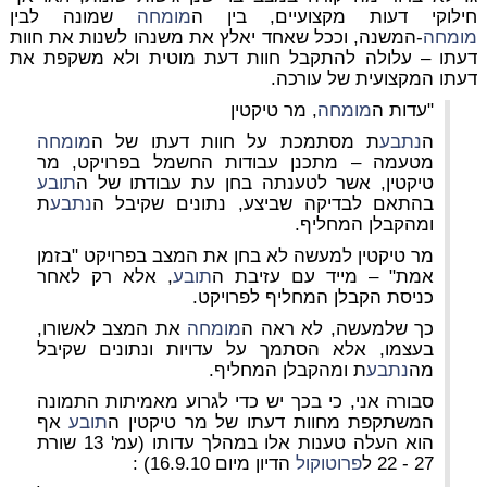
חילוקי דעות מקצועיים, בין ה
מומחה
שמונה לבין
מומחה
-המשנה, וככל שאחד יאלץ את משנהו לשנות את חוות
דעתו – עלולה להתקבל חוות דעת מוטית ולא משקפת את
דעתו המקצועית של עורכה.
"עדות ה
מומחה
, מר טיקטין
ה
נתבע
ת מסתמכת על חוות דעתו של ה
מומחה
מטעמה – מתכנן עבודות החשמל בפרויקט, מר
טיקטין, אשר לטענתה בחן עת עבודתו של ה
תובע
בהתאם לבדיקה שביצע, נתונים שקיבל ה
נתבע
ת
ומהקבלן המחליף.
מר טיקטין למעשה לא בחן את המצב בפרויקט "בזמן
אמת" – מייד עם עזיבת ה
תובע
, אלא רק לאחר
כניסת הקבלן המחליף לפרויקט.
כך שלמעשה, לא ראה ה
מומחה
את המצב לאשורו,
בעצמו, אלא הסתמך על עדויות ונתונים שקיבל
מה
נתבע
ת ומהקבלן המחליף.
סבורה אני, כי בכך יש כדי לגרוע מאמיתות התמונה
המשתקפת מחוות דעתו של מר טיקטין ה
תובע
אף
הוא העלה טענות אלו במהלך עדותו (עמ' 13 שורת
27 - 22 ל
פרוטוקול
הדיון מיום 16.9.10) :