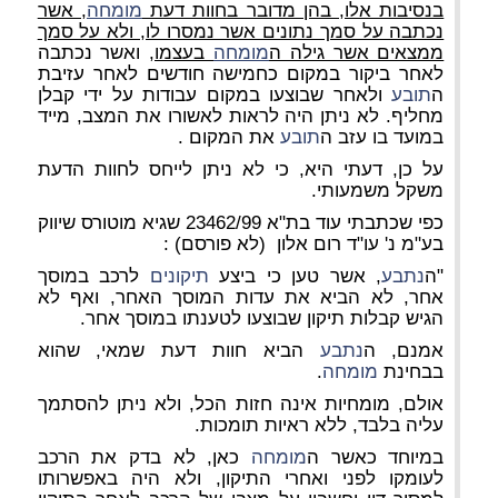
בנסיבות אלו, בהן מדובר בחוות דעת
מומחה
, אשר
נכתבה על סמך נתונים אשר נמסרו לו, ולא על סמך
ממצאים אשר גילה ה
מומחה
בעצמו,
ואשר נכתבה
לאחר ביקור במקום כחמישה חודשים לאחר עזיבת
ה
תובע
ולאחר שבוצעו במקום עבודות על ידי קבלן
מחליף. לא ניתן היה לראות לאשורו את המצב, מייד
במועד בו עזב ה
תובע
את המקום .
על כן, דעתי היא, כי לא ניתן לייחס לחוות הדעת
משקל משמעותי.
כפי שכתבתי עוד בת"א 23462/99 שגיא מוטורס שיווק
בע"מ נ' עו"ד רום אלון (לא פורסם) :
"ה
נתבע
, אשר טען כי ביצע
תיקונים
לרכב במוסך
אחר, לא הביא את עדות המוסך האחר, ואף לא
הגיש קבלות תיקון שבוצעו לטענתו במוסך אחר.
אמנם, ה
נתבע
הביא חוות דעת שמאי, שהוא
בבחינת
מומחה
.
אולם, מומחיות אינה חזות הכל, ולא ניתן להסתמך
עליה בלבד, ללא ראיות תומכות.
במיוחד כאשר ה
מומחה
כאן, לא בדק את הרכב
לעומקו לפני ואחרי התיקון, ולא היה באפשרותו