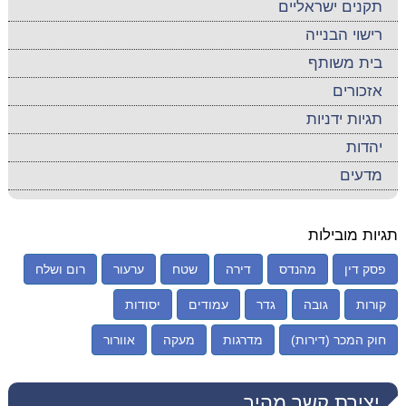
תקנים ישראליים
רישוי הבנייה
בית משותף
אזכורים
תגיות ידניות
יהדות
מדעים
תגיות מובילות
פסק דין
מהנדס
דירה
שטח
ערעור
רום ושלח
קורות
גובה
גדר
עמודים
יסודות
חוק המכר (דירות)
מדרגות
מעקה
אוורור
יצירת קשר מהיר