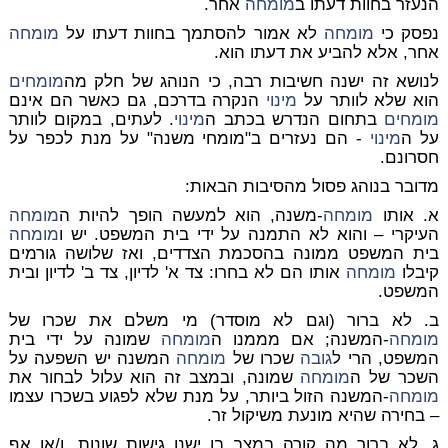
הנעזר בחוות דעתו ב
מומחה
אחר.
נפסק כי
מומחה
לא אמור להסתמך בחוות דעתו על
מומחה
אחר, אלא להביע את דעתו הוא.
לנושא זה ישנה חשיבות רבה, כי הנוהג של חלק מה
מומחים
הוא שלא לוותר על
מינוי
הנקרה בדרכם, גם כאשר הם אינם
מומחים
בתחום הנדרש בכתב ה
מינוי
. לעתים, במקום לוותר
על ה
מינוי
- הם נעזרים ב"מומחי משנה" על מנת לכפר על
חסרונם.
מדובר בנוהג פסול מהסיבות הבאות:
א. אותו
מומחה
-משנה, הוא למעשה הופך להיות ה
מומחה
העיקרי – והוא לא התמנה על ידי בית המשפט. יש ו
מומחה
בית המשפט ממונה בהסכמת הצדדים, ואז שלושה גורמים
קיבלו
מומחה
אותו הם לא בחרו: צד א' לדיון, צד ב' לדיון ובית
המשפט.
ב. לא ברור (וגם לא מוסדר) מי משלם את שכרו של
מומחה
-המשנה; אם מממנו ה
מומחה
שמונה על ידי בית
המשפט, הרי ל
גובה
שכרו של
מומחה
המשנה יש השפעה על
השכר של ה
מומחה
שמונה, ובמצב זה הוא עלול לבחור את
מומחה
-המשנה הזול ביותר, על מנת שלא לפגוע בשכרו עצמו
– בחירה שהיא מונעת משיקול זר.
ג. לא ברור מה קורה במצב בו ישנן גישות שונות, ו/או אף