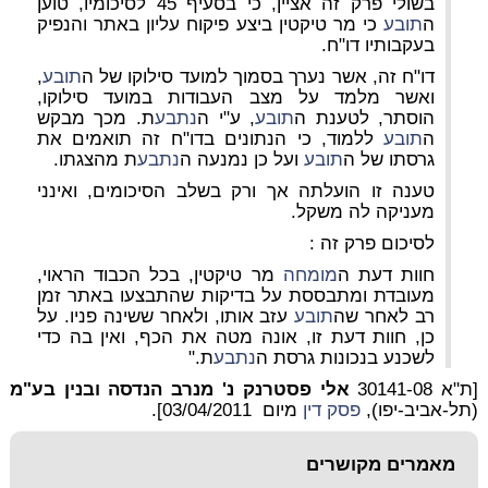
בשולי פרק זה אציין, כי בסעיף 45 לסיכומיו, טוען
ה
תובע
כי מר טיקטין ביצע פיקוח עליון באתר והנפיק
בעקבותיו דו"ח.
דו"ח זה, אשר נערך בסמוך למועד סילוקו של ה
תובע
,
ואשר מלמד על מצב העבודות במועד סילוקו,
הוסתר, לטענת ה
תובע
, ע"י ה
נתבע
ת. מכך מבקש
ה
תובע
ללמוד, כי הנתונים בדו"ח זה תואמים את
גרסתו של ה
תובע
ועל כן נמנעה ה
נתבע
ת מהצגתו.
טענה זו הועלתה אך ורק בשלב הסיכומים, ואינני
מעניקה לה משקל.
לסיכום פרק זה :
חוות דעת ה
מומחה
מר טיקטין, בכל הכבוד הראוי,
מעובדת ומתבססת על בדיקות שהתבצעו באתר זמן
רב לאחר שה
תובע
עזב אותו, ולאחר ששינה פניו. על
כן, חוות דעת זו, אונה מטה את הכף, ואין בה כדי
לשכנע בנכונות גרסת ה
נתבע
ת."
[ת"א 30141-08
אלי פסטרנק נ' מנרב הנדסה ובנין בע"מ
(תל-אביב-יפו),
פסק דין
מיום 03/04/2011].
מאמרים מקושרים