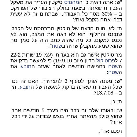
"ש: אתה ראית כי ה
מהנדס
טיקטין העריך את משקל
העבודות שאתה ביצעת בחלק הציבורי של הפרויקט
ב – 30% מסך כל העבודה, ושבתחום זה לא עשית
דבר. אתה מקבל זאת?
ת: לא. חוות הדעת של טיקטין מתבססת על הקבלן
שנכנס והחליף. הוא לא ראה את המצב, הוא לא
נכנס למקום. כל מה שהוא כתב היה על סמך מה
שהוא שמע מהקבלן שהיה ב
שטח
".
מר טיקטין אישר גם הוא בעדותו (עמ' 19 שורות 22-2
7 ל
פרוטוקול
הדיון מיום 19.9.10) כי למעשה בדק את
ה
שטח
כחמישה חודשים לאחר שעזב ה
תובע
את
ה
שטח
:
"ש: מפנה אותך לסעיף 3 לתצהירך, האם זה נכון
שכל העבודות שאתה בדקת למעשה של ה
תובע
, היו
ב – 13.7.08?
ת: כן.
ש: ובאותו שלב זה כבר היה בערך 5 חודשים אחרי
שהוא סולק מהאתר ואחריו בוצעו עבודות על ידי קבלן
אחר?
ת:כנראה".