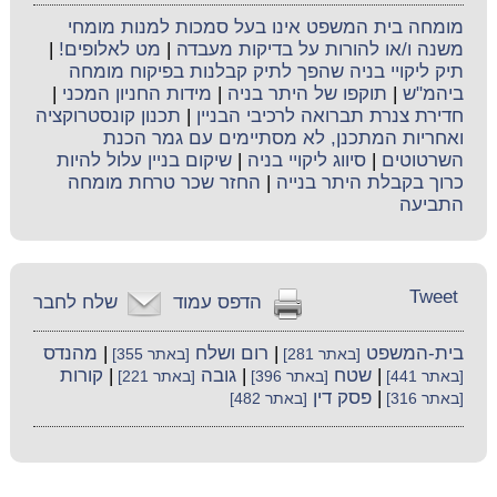
מומחה בית המשפט אינו בעל סמכות למנות מומחי
משנה ו/או להורות על בדיקות מעבדה
|
מט לאלופים!
|
תיק ליקויי בניה שהפך לתיק קבלנות בפיקוח מומחה
ביהמ"ש
|
תוקפו של היתר בניה
|
מידות החניון המכני
|
חדירת צנרת תברואה לרכיבי הבניין
|
תכנון קונסטרוקציה
ואחריות המתכנן, לא מסתיימים עם גמר הכנת
השרטוטים
|
סיווג ליקויי בניה
|
שיקום בניין עלול להיות
כרוך בקבלת היתר בנייה
|
החזר שכר טרחת מומחה
התביעה
Tweet
הדפס עמוד
שלח לחבר
בית-המשפט
|
רום ושלח
|
מהנדס
[באתר 281]
[באתר 355]
|
שטח
|
גובה
|
קורות
[באתר 441]
[באתר 396]
[באתר 221]
|
פסק דין
[באתר 316]
[באתר 482]