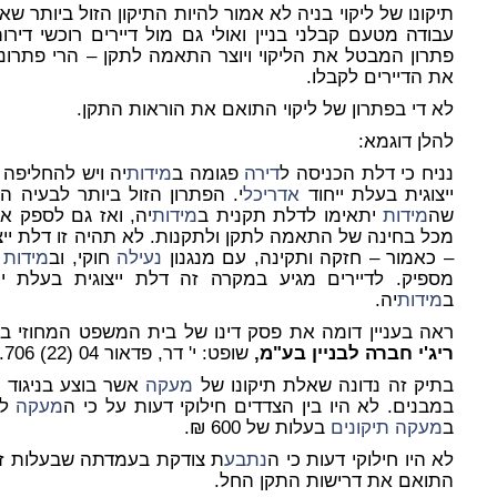
תיקונו של ליקוי בניה לא אמור להיות התיקון הזול ביותר ש
עבודה מטעם קבלני בניין ואולי גם מול דיירים רוכשי ד
פתרון המבטל את הליקוי ויוצר התאמה לתקן – הרי פתרונם
את הדיירים לקבלו.
לא די בפתרון של ליקוי התואם את הוראות התקן.
להלן דוגמא:
נניח כי דלת הכניסה ל
דירה
פגומה ב
מידות
יה ויש להחליפה
ייצוגית בעלת ייחוד
אדריכל
י. הפתרון הזול ביותר לבעיה
שה
מידות
יתאימו לדלת תקנית ב
מידות
יה, ואז גם לספק 
מכל בחינה של התאמה לתקן ולתקנות. לא תהיה זו דלת יי
– כאמור – חזקה ותקינה, עם מנגנון
נעילה
חוקי, וב
מידות
ת
מספיק. לדיירים מגיע במקרה זה דלת ייצוגית בעלת י
ב
מידות
יה.
ראה בעניין דומה את פסק דינו של בית המשפט המחוזי ב
ריג'י חברה לבניין בע"מ,
שופט: י' דר, פדאור 04 (22) 706.
בתיק זה נדונה שאלת תיקונו של
מעקה
במבנים. לא היו בין הצדדים חילוקי דעות על כי ה
מעקה
לא
ב
מעקה
תיקונים
בעלות של 600 ₪.
לא היו חילוקי דעות כי ה
נתבע
ת צודקת בעמדתה שבעלות זו 
התואם את דרישות התקן החל.