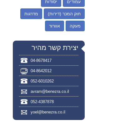
עמודים
יסודות
חוק המכר (דירות)
מדרגות
מעקה
אוורור
יצירת קשר מהיר
04-8678417
04-8642012
052-6010262
avram@benezra.co.il
052-4387878
yoel@benezra.co.il