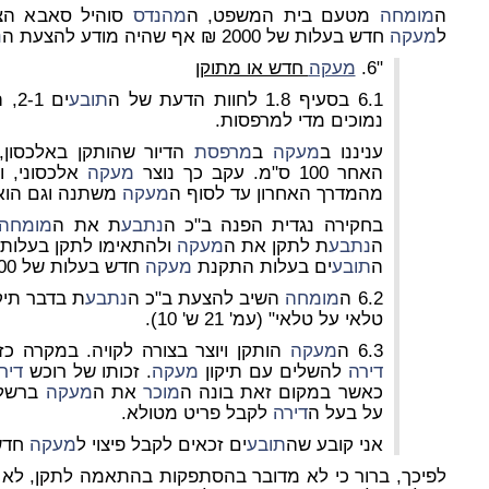
ה
מומחה
מטעם בית המשפט, ה
מהנדס
סוהיל סאבא הצי
ל
מעקה
חדש בעלות של 2000 ₪ אף שהיה מודע להצעת ה
נ
"6.
מעקה
חדש או מתוקן
6.1 בסעיף 1.8 לחוות הדעת של ה
תובע
ים 2-1, התיחס ה
נמוכים מדי למרפסות.
עניננו ב
מעקה
ב
מרפסת
הדיור שהותקן באלכסון
האחר 100 ס"מ. עקב כך נוצר
מעקה
אלכסוני, ו
מהמדרך האחרון עד לסוף ה
מעקה
משתנה וגם הוא 
בחקירה נגדית הפנה ב"כ ה
נתבע
ת את ה
מומחה
ה
נתבע
ת לתקן את ה
מעקה
ה
תובע
ים בעלות התקנת
מעקה
חדש בעלות של 2,000 ש"ח.
6.2 ה
מומחה
השיב להצעת ב"כ ה
נתבע
ת בדבר תיקו
טלאי על טלאי" (עמ' 21 ש' 10).
6.3 ה
מעקה
הותקן ויוצר בצורה לקויה. במקרה כז
דירה
להשלים עם תיקון
מעקה
. זכותו של רוכש
דיר
כאשר במקום זאת בונה ה
מוכר
את ה
מעקה
ברשלנו
על בעל ה
דירה
לקבל פריט מטולא.
אני קובע שה
תובע
ים זכאים לקבל פיצוי ל
מעקה
חדש
לפיכך, ברור כי לא מדובר בהסתפקות בהתאמה לתקן, לא מ