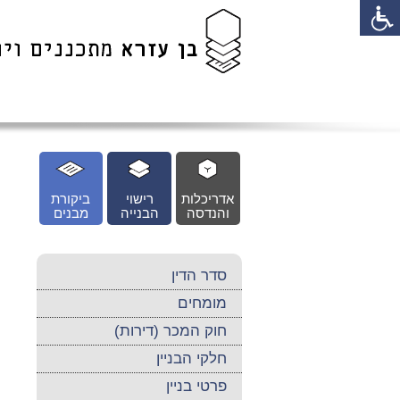
לג
כן
זי
אדריכלות
רישוי
ביקורת
והנדסה
הבנייה
מבנים
סדר הדין
מומחים
חוק המכר (דירות)
חלקי הבניין
פרטי בניין