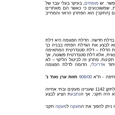
אפשר. יש
מומחים
, בעיקר בעלי עבר של
ירות, שמשוכנעים כי כאשר הם מאתרים
 (התקני) הוא הפתרון הראוי והמחייב
 בדלת חדשה. הדלת הפגומה היא דלת
 הוא לבצע את הגדלת הפתח בבניה כך
את הדלת – דלת סטנדרטית המתאימה
צוגית, אלא דלת סטנדרטית פשוטה, אך
קינות. פתרון זה לביטול הליקוי – לא
יחוד
אדריכל
י, הדומה לדלת הפגומה
חיפה - ת"א
906/00
חזות ערן ואח' נ'
אשר בוצע בניגוד לתקן 1142 שעניינו מעקים ובתי אחיזה
 היה תקני, אך ה
נתבע
ת הציע לבצע
ניתן להפוך את ה
מעקה
ל
מעקה
תקני