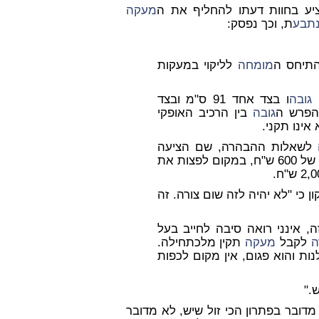
ע בחוות דעתו להחליף את ה
מעקה
תבע
ת, וכך נפסק:
מומחה
לליקוי במעקות
,
גובה
ו בצד אחד 91 ס"מ ובצד
הפרש ה
גובה
בין הרכיב האופקי
אינו תקני.
לשאלות ההבהרה, שם הציעה
ולהתאימו לתקן בעלות של 600 ש"ח, במקום לפצות את
ן כי "לא יהיה לזה שום צורה. זה
ה, אינני רואה סיבה לחייב בעל
ה
לקבל
מעקה
תקין מלכתחילה.
ת והוא פגום, אין מקום לכפות
."
דובר בפתרון הכי זול שיש, לא מדובר