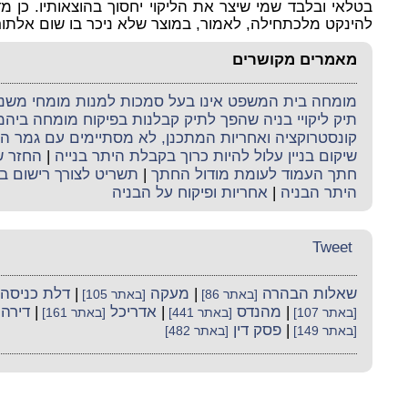
בטלאי ובלבד שמי שיצר את הליקוי יחסוך בהוצאותיו. כן מ
להינקט מלכתחילה, לאמור, במוצר שלא ניכר בו שום אלתור 
מאמרים מקושרים
מומחה בית המשפט אינו בעל סמכות למנות מומחי משנה 
תיק ליקויי בניה שהפך לתיק קבלנות בפיקוח מומחה ביה
קונסטרוקציה ואחריות המתכנן, לא מסתיימים עם גמר ה
שיקום בניין עלול להיות כרוך בקבלת היתר בנייה
|
החזר ש
חתך העמוד לעומת מודול החתך
|
תשריט לצורך רישום ב
היתר הבניה
|
אחריות ופיקוח על הבניה
Tweet
שאלות הבהרה
|
מעקה
|
דלת כניסה
[באתר 86]
[באתר 105]
|
מהנדס
|
אדריכל
|
דירה
[באתר 107]
[באתר 441]
[באתר 161]
|
פסק דין
[באתר 149]
[באתר 482]