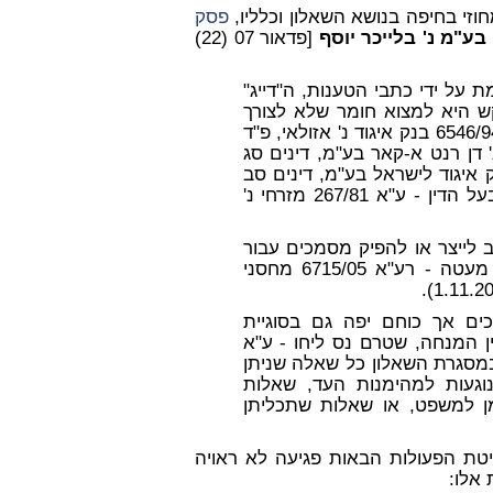
זי בחיפה בנושא השאלון וכלליו,
פסק
בע"מ נ' בלייכר יוסף
[פדאור 07 (22)
מת על ידי כתבי הטענות, ה"דייג"
 היא למצוא חומר שלא לצורך
המשפט התלוי ועומד, והנטיה היא לקולא - רע"א 6546/94 בנק איגוד נ' אזולאי, פ"ד
8290 איזוטופ בע"מ נ' דן רנט א-קאר בע"מ, דינים סג
הראל ואח' נ' בנק איגוד לישראל בע"מ, דינים סב
93 (2002). מנגד, יש להישמר מהכבדת יתר על בעל הדין - ע"א 267/81 מזרחי נ'
ב לייצר או להפיק מסמכים עבור
הצד שכנגד, אלא אם ניתן לעשות כך בהשקעה מעטה - רע"א 6715/05 מחסני
כים אך כוחם יפה גם בסוגיית
ן המנחה, שטרם נס ליחו - ע"א
 ככלל, ניתן להציג במסגרת השאלון כל שאלה שניתן
וגעות למהימנות העד, שאלות
ן למשפט, או שאלות שתכליתן
יטת הפעולות הבאות פגיעה לא ראויה
אלו: