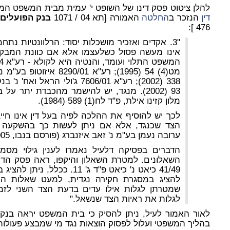
להלן ציטוט פסק דינו של השופט י' עמית מבית המשפט המחו
דין
הנזכר ב
החלטה
האמורה [תא 04 / 1071
בנק הפועלים 
476 ]:
"3. אקדים ואזכיר מושכלות יסוד: הרלוונטיות נתח
אינו מעשה פסול כשלעצמו אלא אם כוונת המבקש
מט(4) 54 (1995); רע"א /01
338 (2002); רע"א 7606/01 ג'ולי 
מלון קזינו אילת, פ"ד לח(1) 589 (1984).
לכך יש להוסיף את ההלכה לפיה בעל דין אינו חיי
ערובה נעמן בע"מ נ' זאב איזנברג (פורסם בנבו, 1.11.2005).
הדברים בפסיקה דלעיל נאמרו לענין גילוי מסמ
השאלונים. למטרת השאלון והיקפו, ראה פסק הדי
41/49 כיאט נ' כיאט פ"ד ג' 11.
להציג במסגרת חקירה נגדית, למעט שאלות הנ
שמטרתן לגלות אילו עדים בדעת הצד השני לזמ
לגלות את ראיות הצד שנשאל."
לאור האמור לעיל, ניתן להסיק כי בית המשפט יראה בנק
בהליך המשפטי ועלול לפסוק הוצאות נגד מי שמבצע פעולות 