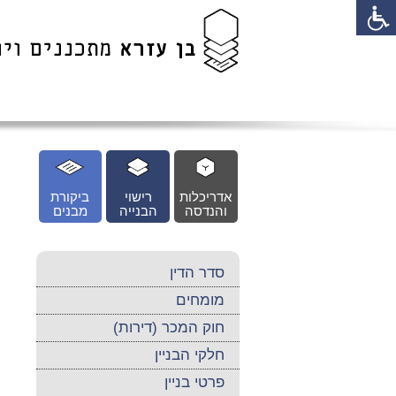
לג
כן
זי
אדריכלות
רישוי
ביקורת
והנדסה
הבנייה
מבנים
סדר הדין
מומחים
חוק המכר (דירות)
חלקי הבניין
פרטי בניין