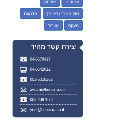
עמודים
יסודות
חוק המכר (דירות)
מדרגות
מעקה
אוורור
יצירת קשר מהיר
04-8678417
04-8642012
052-6010262
avram@benezra.co.il
052-4387878
yoel@benezra.co.il