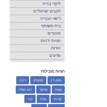
ליקויי בנייה
תקנים ישראליים
רישוי הבנייה
בית משותף
אזכורים
תגיות ידניות
יהדות
מדעים
תגיות מובילות
פסק דין
מהנדס
דירה
שטח
ערעור
רום ושלח
קורות
גובה
גדר