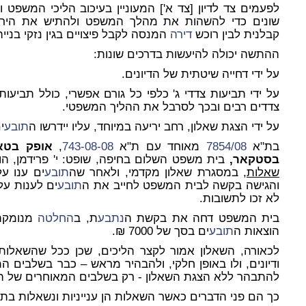
לפעמים צד לדיון [צד א'] המעוניין בעיכוב הליכי המשפט 
שונים כדי להשהות את מהלך המשפט ולהתיש את היריב.
קבלנית לבין רוכש
דירה
המנסה לקבל פיצויים בגין נזקי בנייה
ההתשה יכולה להיעשות בדרכים שונות:
על ידי דחייה שיטתית של הדיונים.
על ידי תביעות צדדי ג' כלפי כל גורם אפשרי, כולל תביעו
צדדים רבים ובכך לסרבל את ההליך המשפטי.
על ידי הצגת שאלון, רחב יריעה במיוחד, עליו יידרשו ה
תובע
י
בת"א
7854/08
מאוחד עם ת"א
743-08-08
,
אופק בטאן
בסטקאר,
בית משפט השלום בחיפה, שופט: י' פרידמן, הוצ
שאלות,
במסגרת שאלון מקדמי, ולאחר שה
תובע
ים ענו ע
והגישה בקשה לבית המשפט לחייב את ה
תובע
לא זכו לתשובות.
בית המשפט דחה את בקשת ה
נתבע
ת, ב
החלטה
הוצאות ה
תובע
ים בסך של 7000 ₪.
לכאורה, השאלון אמור לקצר הליכים, שכן ככל שהשאלות הן
ודיונים, ולו באופן חלקי, ולהבהיר מראש – כבר בשלבים
להתבהר ללא הצגת השאלון - רק בשלבים המאוחרים של ה
כך הם פני הדברים כאשר השאלות הן ענייניות ונשאלות בת