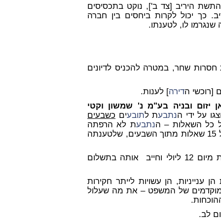
והתשת היריב [צד ב'], נוקט בתכסיסים
 כך יכול לקרות ביחסים בין חברה
 שנגרמו לו, לטענתו.
ת חסרות שחר, במטרה להכניס לדיונים
ם [רוכשי ה
דירה
] לענות.
 יזום ובניה בע"מ נ' שמשון וקטי
גו על ידי ה
נתבע
ת ל
תובע
ים
כשבעים
ל כל השאלות – ה
נתבע
ת לא הרפתה
ים לענות על 15 שאלות מתוך השבעים, שלטענתה
מנומקת מיום 12 ליולי וחייב אותה בתשלום
 ענייניות, הן עשויות לייתר חקירות
 המוקדמים של המשפט – את מה שעלול
הוכחות.
ום לב.