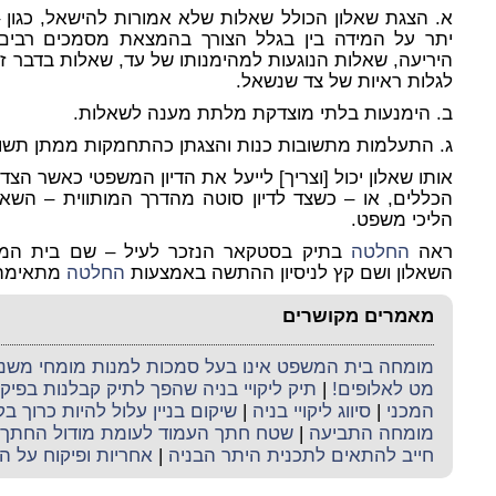
א. הצגת שאלון הכולל שאלות שלא אמורות להישאל, כגון
יתר על המידה בין בגלל הצורך בהמצאת מסמכים רבים 
היריעה, שאלות הנוגעות למהימנותו של עד, שאלות בדבר זה
לגלות ראיות של צד שנשאל.
ב. הימנעות בלתי מוצדקת מלתת מענה לשאלות.
ג. התעלמות מתשובות כנות והצגתן כהתחמקות ממתן תשוב
אותו שאלון יכול [וצריך] לייעל את הדיון המשפטי כאשר הצדד
הכללים, או – כשצד לדיון סוטה מהדרך המותווית – השאל
הליכי משפט.
ראה
החלטה
בתיק בסטקאר הנזכר לעיל – שם בית המ
השאלון ושם קץ לניסיון ההתשה באמצעות
החלטה
מתאימה
מאמרים מקושרים
מומחה בית המשפט אינו בעל סמכות למנות מומחי משנה 
מט לאלופים!
|
תיק ליקויי בניה שהפך לתיק קבלנות בפי
המכני
|
סיווג ליקויי בניה
|
שיקום בניין עלול להיות כרוך ב
מומחה התביעה
|
שטח חתך העמוד לעומת מודול החתך
חייב להתאים לתכנית היתר הבניה
|
אחריות ופיקוח על ה