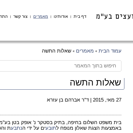
דף בית
אודותינו
מאמרים
צור קשר
התחב
|
|
|
|
עמוד הבית
מאמרים
שאלות התשה
»
»
שאלות התשה
27 מאי, 2015
|
ד"ר אברהם בן עזרא
בית משפט השלום בחיפה, בתיק בסטקר נ' אופק בטן בע"מ,
באמצעות הצגת שאלון מנופח ל
תובע
ים על ידי ה
נתבע
ת והש