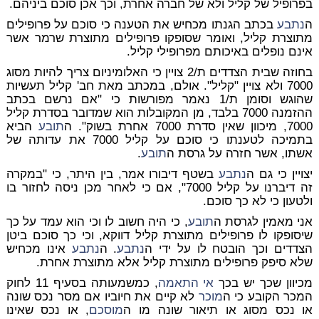
בפרופיל של קליל ולא של חברה אחרת, וכך אכן סוכם ביניהם.
ה
נתבע
בכתב הגנתו מכחיש את הטענה כי סוכם על פרופילים
מתוצרת קליל, ואומר שסופקו פרופילים מתוצרת שרמר אשר
אינם נופלים באיכותם מפרופילי קליל.
בחוזה שבית הצדדים ת/2 צויין כי האלומיניום צריך להיות מסוג
7000 ולא צויין "קליל". אולם, במכתב מאת חב' קליל תעשיות
שהוגש וסומן ת/1 נאמר מפורשות כי "אם נרשם בכתב
ההזמנה 7000 בלבד, מן המקובלות הוא שמדובר בסדרת קליל
7000, מיכוון שאין סדרת 7000 אחרת בשוק". ה
תובע
הביא
בתמיכה לטענתו כי סוכם על קליל 7000 את עדותה של
אשתו, אשר חזרה על גרסת ה
תובע
.
יצויין כי גם ה
נתבע
בשטף דיבורו אמר, בין היתר, כי "במקרה
זה דיברנו על קליל 7000", אם כי לאחר מכן ניסה לחזור בו
ולטעון כי לא כך סוכם.
אני מאמין לגרסת ה
תובע
, כי היה חשוב לו וכי הוא עמד על כך
שיסופקו לו פרופילים מתוצרת קליל דווקא, וכי כך סוכם ביטן
הצדדים וכך הובטח לו על ידי ה
נתבע
. ה
נתבע
אינו מכחיש
שלא סיפק פרופילים מתוצרת קליל אלא מתוצרת אחרת.
מכיוון שכך יש בכך
אי התאמה
, כמשמעותה בסעיף 11 לחוק
המכר הקובע כי ה
מוכר
לא קיים את חיוביו אם מסר נכס שונה
או נכס מסוג או תיאור שונה מו ה
מוסכם
, או נכס שאינו