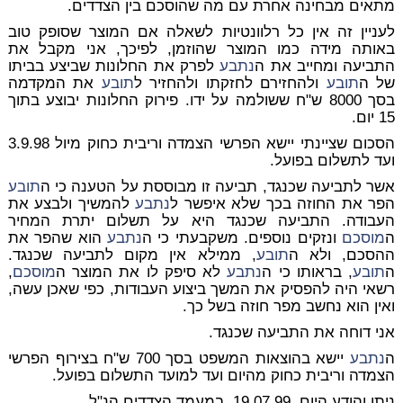
מתאים מבחינה אחרת עם מה שהוסכם בין הצדדים.
לעניין זה אין כל רלוונטיות לשאלה אם המוצר שסופק טוב
באותה מידה כמו המוצר שהוזמן, לפיכך, אני מקבל את
התביעה ומחייב את ה
נתבע
לפרק את החלונות שביצע בביתו
של ה
תובע
ולהחזירם לחזקתו ולהחזיר ל
תובע
את המקדמה
בסך 8000 ש"ח ששולמה על ידו. פירוק החלונות יבוצע בתוך
15 יום.
הסכום שציינתי יישא הפרשי הצמדה וריבית כחוק מיול 3.9.98
ועד לתשלום בפועל.
אשר לתביעה שכנגד, תביעה זו מבוססת על הטענה כי ה
תובע
הפר את החוזה בכך שלא איפשר ל
נתבע
להמשיך ולבצע את
העבודה. התביעה שכנגד היא על תשלום יתרת המחיר
ה
מוסכם
ונזקים נוספים. משקבעתי כי ה
נתבע
הוא שהפר את
ההסכם, ולא ה
תובע
, ממילא אין מקום לתביעה שכנגד.
ה
תובע
, בראותו כי ה
נתבע
לא סיפק לו את המוצר ה
מוסכם
,
רשאי היה להפסיק את המשך ביצוע העבודות, כפי שאכן עשה,
ואין הוא נחשב מפר חוזה בשל כך.
אני דוחה את התביעה שכנגד.
ה
נתבע
יישא בהוצאות המשפט בסך 700 ש"ח בצירוף הפרשי
הצמדה וריבית כחוק מהיום ועד למועד התשלום בפועל.
ניתן והודע היום, 19.07.99, במעמד הצדדים הנ"ל.