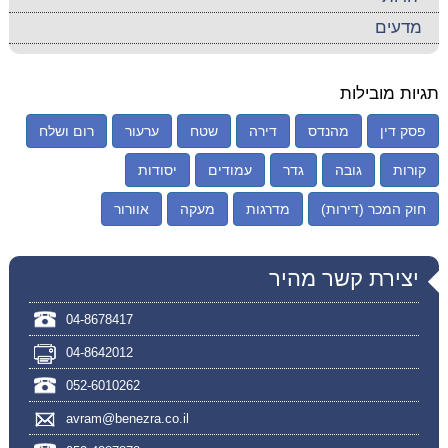
מדעים
תגיות מובילות
פסק דין
מהנדס
דירה
שטח
ערעור
רום ושלח
קורות
גובה
גדר
עמודים
יסודות
חוק המכר (דירות)
מדרגות
מעקה
אוורור
יצירת קשר מהיר
04-8678417
04-8642012
052-6010262
avram@benezra.co.il