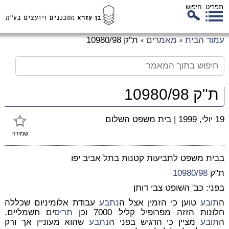
תפריט
חיפוש
לג
עמוד הבית
מאמרים
ת"ק 10980/98
»
»
כן
זי
ת"ק 10980/98
19 יולי, 1999
|
בית משפט השלום
שמירה
בבית משפט לתביעות קטנות בתל אביב יפו
ת"ק
10980/98
בפני: כב' השופט צבי דותן
ה
תובע
טוען כי הזמין אצל ה
נתבע
עבודת אלומיניום שכללה
חלונות הזזה מפרופיל קליל 7000 וכן
תריס
ים חשמליים.
ה
תובע
מציין כי הדגיש בפני ה
נתבע
שהוא מעוניין אך ורק