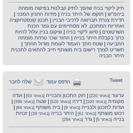
תיק ליקויי בניה שהפך לתיק קבלנות בפיקוח מומחה
ביהמ"ש
|
תוקפו של היתר בניה
|
מידות החניון המכני
|
חדירת צנרת תברואה לרכיבי הבניין
|
תכנון קונסטרוקציה
ואחריות המתכנן, לא מסתיימים עם גמר הכנת
השרטוטים
|
סיווג ליקויי בניה
|
שיקום בניין עלול להיות
כרוך בקבלת היתר בנייה
|
החזר שכר טרחת מומחה
התביעה
|
שטח חתך העמוד לעומת מודול החתך
|
תשריט לצורך רישום בית משותף חייב להתאים לתכנית
היתר הבניה
Tweet
הדפס עמוד
שלח לחבר
ערעור
|
חוק התכנון והבנייה
|
ועדה
[באתר 220]
[באתר 53]
מקומית
|
דירה
|
שטח
|
[באתר 100]
[באתר 520]
[באתר 396]
ועדות לתכנון ולבנייה
|
בית משותף
|
[באתר 9]
[באתר 84]
רכוש משותף
|
היתר בנייה
|
זכויות
[באתר 61]
[באתר 39]
בנייה
|
גדר
[באתר 5]
[באתר 284]