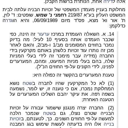
אלה ל
דירה
אחת, הנותרת ברשות הקבלן.
מחלוקת בעניין מעמדן המשפטי של זכויות הבניה עלתה לבית
המשפט העליון
בע"א 219/87
רחמני נ' שמש
, שופטים: ד' לוין,
ת' אור וא' מצא, פס"ד מיום 06/09/1989, והיא הו
גדר
ה
כדלקמן:
14. א. השאלה העומדת במרכז
ערעור
זה הינה, כפי
שכבר העמדנו אותה בסעיף 10 לעיל: מה בדיוק
נמכר בחוזים המסומנים מב/1 ו-מב/2, והאם לאחר
מכן זה נותרו עוד זכויות כלשהן באותם מקרקעין בידי
החברה (מידיה עבר מימכר זה לידי בעלי המניות
שלה, בהם בעלי מניות המיעוט, ומהם, המערערים
לפנינו, לידי הקונים על-פי החוזים הנ"ל).
טענת המערערים בהקשר זה כפולה היא:
(1) לא כל המקרקעין שהיו לחברה ב
שטח
נושא
המחלוקת נמכרו, אם כי טענה זו, יש לומר, נשמעה
בשפה רפה. את עיקר יהבם השליכו המערערים על
הטענה האחרת;
(2) החברה יצרה מנגנון שישמור עבורה על זכויות
הבנייה שטרם נוצלו, גם ב
שטח
שנמכר הלכה
למעשה על-פי החוזים השונים. כך, לטענתם, ב
זכויות
בנייה
אלו היה בדעתה לעשות שימוש בגג המבנה