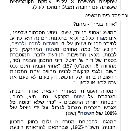
שהקימה המשיבה 3 על-פי עיסקת הקומבינציה
שעשתה עם החברה (מב/3 המוזכר לעיל).
וכך פסק בית המשפט:
"אחוזי בנייה" - מהם?
המושג "אחוזי בנייה", שעליו ניטש הסכסוך שלפנינו,
אינו מו
גדר
כלל בחוק או בתקנות. הכוונה היא, כידוע,
להיתר הבנייה שניתן על-ידי הו
ועדות לתכנון ולבנייה
,
הקובע על כמה אחוזים מ
שטח
המקרקעין ניתן
לבנות. מכאן החשיבות הנודעת לדבר, המוסברת
בספרו של ד"ר ש' רויטל, דיני התכנון והבניה (סדן,
מהדורה 6, תשמ"ט) 157:
"אחוזי הבניה הינם נכס
חשוב, ולגבי קרקעות לבניה מהווים אחת התכונות
החשובות ביותר של הרכוש, הקובעים לא פעם את
ערכו לכאן או לכאן...".
המטרה העומדת מאחורי הקצאת אחוזי הבנייה
והגבלתם על
שטח
מקרקעין נתון היא, כמובן,
הבטחת רווחת התושבים -
"כדי שלא יכוסה כל
מגרש במבנים מגבול לגבול על ידי ניצול של
100% של ה
שטח
"
(שם).
המנגנון להבטחת מטרה זו גלום בחוק התכנון
והבניה, תשכ"ה-1965, שבהתאם להוראותיו קובעת