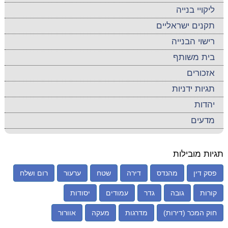
ליקויי בנייה
תקנים ישראליים
רישוי הבנייה
בית משותף
אזכורים
תגיות ידניות
יהדות
מדעים
תגיות מובילות
פסק דין
מהנדס
דירה
שטח
ערעור
רום ושלח
קורות
גובה
גדר
עמודים
יסודות
חוק המכר (דירות)
מדרגות
מעקה
אוורור