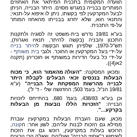
הוועדה המקומית בתכנית המיתאר את האחוזים
המותרים בבנייה במגרש מסוים. היתר הבנייה, הניתן
לבעל המקרקעין לפי בקשתו, ניתן לו איפוא על-תנאי;
והתנאי הוא, שלא יחרוג בבנייתו מהאחוז המותר
על-פי התכנית.
בע"א 19/81 נדרש בית-משפט זה לסוגיה ולתקנות
התכנון והבניה (בקשה להיתר, תנאיו ואגרות),
תש"ל-1970, שלפיהן תוגש הבקשה ל
היתר בנייה
על-ידי בעל המקרקעין או החוכר. ולגבי
בית משותף
-
על-ידי כל בעלי הדירות במשותף או חוכריהן (תקנה
2א(4)).
ומכאן המסקנה:
"העולה מהאמור הוא, כי מכוח
הבעלות בנכסים זכאי הבעלים לקבלת היתר
לבנייה מהרשות המפקחת על הבנייה"
(ע"א
19/81 הנ"ל, בעמ' 503; ההדגשה שלי - ד' ל').
וכן בע"א 438/83, בעמ' 680, בהתייחס לזכויות
הבנייה:
"הזכויות הללו נובעות מן הבעלות
בקרקע..."
.
מכאן, שעם העברת הבעלות במקרקעין עוברת
ממילא גם הזכות לבנות עליהם; לשון אחר: ה
קונה
,
הרוכש בעלות במקרקעין, רוכש גם את הזכות
לשימוש ב"אחוזי הבנייה" שעליהם, שאלה הרי נובעים