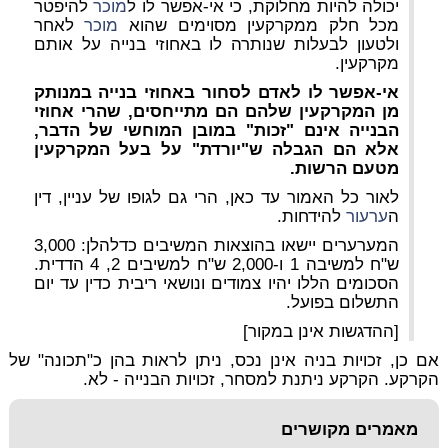
יכולה להיות מחלוקת, כי אי-אפשר לו ל
מוכר
להיפטר
מכל חלק ממקרקעין מסוימים שהוא
מוכר
לאחר
ולטעון לבעלות שנותרה לו באחוזי בנייה על אותם
מקרקעין.
אי-אפשר לו לאדם לסחור באחוזי בנייה במנותק
מן המקרקעין שלהם הם מתייחסים, שהרי אחוזי
הבנייה אינם "זכות" במובן המוחשי של הדבר,
אלא הם הגבלה ש"יורדת" על בעל המקרקעין
מטעם הרשות.
לאור כל האמור עד כאן, הרי גם לגופו של עניין, דין
ה
ערעור
להידחות.
המערערים יישאו בהוצאות המשיבים כדלהלן: 3,000
ש"ח למשיבה 1 ו-2,000 ש"ח למשיבים 2, 4 הדדית.
הסכומים הללו יהיו צמודים ונושאי ריבית כדין עד יום
התשלום בפועל.
[ההדגשות אינן במקור]
אם כן, זכויות בניה אינן נכס, ניתן לראות בהן כ"תכונה" של
הקרקע. הקרקע ניתנת למסחר, זכויות הבנייה - לא.
מאמרים מקושרים