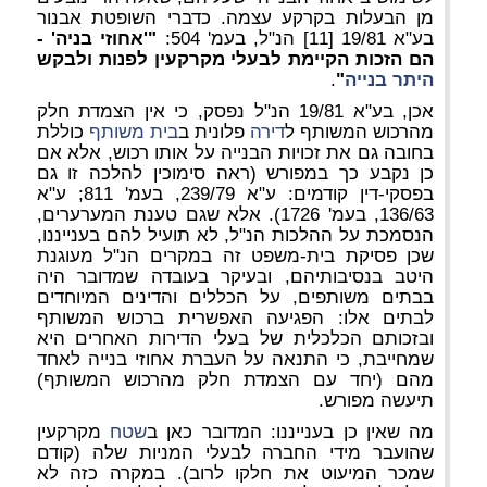
מן הבעלות בקרקע עצמה. כדברי השופטת אבנור
בע"א 19/81 [11] הנ"ל, בעמ' 504:
"'אחוזי בניה' -
הם הזכות הקיימת לבעלי מקרקעין לפנות ולבקש
היתר בנייה
"
.
אכן, בע"א 19/81 הנ"ל נפסק, כי אין הצמדת חלק
מהרכוש המשותף ל
דירה
פלונית ב
בית משותף
כוללת
בחובה גם את זכויות הבנייה על אותו רכוש, אלא אם
כן נקבע כך במפורש (ראה סימוכין להלכה זו גם
בפסקי-דין קודמים: ע"א 239/79, בעמ' 811; ע"א
136/63, בעמ' 1726). אלא שגם טענת המערערים,
הנסמכת על ההלכות הנ"ל, לא תועיל להם בענייננו,
שכן פסיקת בית-משפט זה במקרים הנ"ל מעוגנת
היטב בנסיבותיהם, ובעיקר בעובדה שמדובר היה
בבתים משותפים, על הכללים והדינים המיוחדים
לבתים אלו: הפגיעה האפשרית ברכוש המשותף
ובזכותם הכלכלית של בעלי הדירות האחרים היא
שמחייבת, כי התנאה על העברת אחוזי בנייה לאחד
מהם (יחד עם הצמדת חלק מהרכוש המשותף)
תיעשה מפורש.
מה שאין כן בענייננו: המדובר כאן ב
שטח
מקרקעין
שהועבר מידי החברה לבעלי המניות שלה (קודם
שמכר המיעוט את חלקו לרוב). במקרה כזה לא