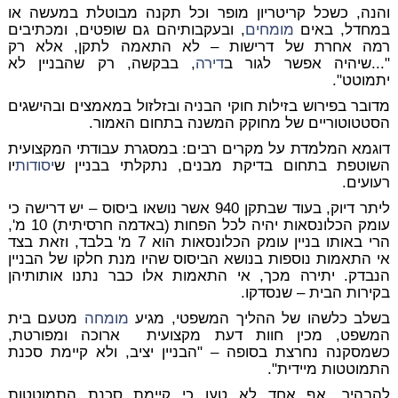
והנה, כשכל קריטריון מופר וכל תקנה מבוטלת במעשה או
במחדל, באים
מומחים
, ובעקבותיהם גם שופטים, ומכתיבים
רמה אחרת של דרישות – לא התאמה לתקן, אלא רק
"...שיהיה אפשר לגור ב
דירה
, בבקשה, רק שהבניין לא
יתמוטט".
מדובר בפירוש בזילות חוקי הבניה ובזלזול במאמצים ובהישגים
הסטטוטוריים של מחוקק המשנה בתחום האמור.
דוגמא המלמדת על מקרים רבים: במסגרת עבודתי המקצועית
השוטפת בתחום בדיקת מבנים, נתקלתי בבניין ש
יסודות
יו
רעועים.
ליתר דיוק, בעוד שבתקן 940 אשר נושאו ביסוס – יש דרישה כי
עומק הכלונסאות יהיה לכל הפחות (באדמה חרסיתית) 10 מ',
הרי באותו בניין עומק הכלונסאות הוא 7 מ' בלבד, וזאת בצד
אי התאמות נוספות בנושא הביסוס שהיו מנת חלקו של הבניין
הנבדק. יתירה מכך, אי התאמות אלו כבר נתנו אותותיהן
בקירות הבית – שנסדקו.
בשלב כלשהו של ההליך המשפטי, מגיע
מומחה
מטעם בית
המשפט, מכין חוות דעת מקצועית ארוכה ומפורטת,
כשמסקנה נחרצת בסופה – "הבניין יציב, ולא קיימת סכנת
התמוטטות מיידית".
להבהיר, אף אחד לא טען כי קיימת סכנת התמוטטות