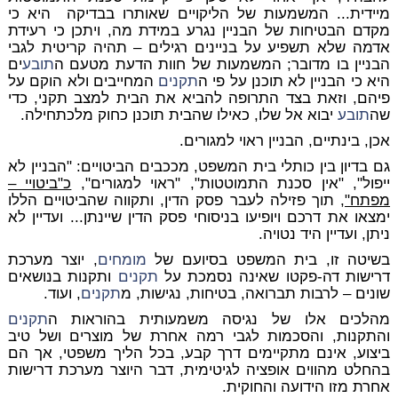
מיידית... המשמעות של הליקויים שאותרו בבדיקה היא כי
מקדם הבטיחות של הבניין נגרע במידת מה, ויתכן כי רעידת
אדמה שלא תשפיע על בניינים רגילים – תהיה קריטית לגבי
הבניין בו מדובר; המשמעות של חוות הדעת מטעם ה
תובע
ים
היא כי הבניין לא תוכנן על פי ה
תקנים
המחייבים ולא הוקם על
פיהם, וזאת בצד התרופה להביא את הבית למצב תקני, כדי
שה
תובע
יבוא אל שלו, כאילו שהבית תוכנן כחוק מלכתחילה.
אכן, בינתיים, הבניין ראוי למגורים.
גם בדיון בין כותלי בית המשפט, מככבים הביטויים: "הבניין לא
ייפול", "אין סכנת התמוטטות", "ראוי למגורים",
כ"ביטויי –
מפתח"
, תוך פזילה לעבר פסק הדין, ותקווה שהביטויים הללו
ימצאו את דרכם ויופיעו בניסוחי פסק הדין שיינתן... ועדיין לא
ניתן, ועדיין היד נטויה.
בשיטה זו, בית המשפט בסיועם של
מומחים
, יוצר מערכת
דרישות דה-פקטו שאינה נסמכת על
תקנים
ותקנות בנושאים
שונים – לרבות תברואה, בטיחות, נגישות, מ
תקנים
, ועוד.
מהלכים אלו של נגיסה משמעותית בהוראות ה
תקנים
והתקנות, והסכמות לגבי רמה אחרת של מוצרים ושל טיב
ביצוע, אינם מתקיימים דרך קבע, בכל הליך משפטי, אך הם
בהחלט מהווים אופציה לגיטימית, דבר היוצר מערכת דרישות
אחרת מזו הידועה והחוקית.