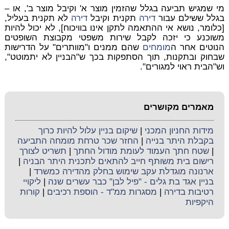
מי שמגיש תביעה בגלל שהזמין מוצר א' וקיבל מוצר ב', או –
בגלל ששילם עבור
דירה
תקנית וקיבל
דירה
לא תקנית בעליל,
[כלומר, נושא אי ההתאמה לתקן אינו בוויכוח], לא יכול להיות
משוכנע כי יזכה לקבל שירות משפטי מקבוצת השופטים
הנוטים אחר ה
מומחים
שהם ממנים ו"מוותרים" על הדרישות
שבחוק ובתקנות, תוך הסתפקות בכך ש"הבניין לא יתמוטט",
וש"הבית ראוי למגורים".
מאמרים מקושרים
מידות החניון המכני
|
שיקום בניין עלול להיות כרוך
בקבלת היתר בנייה
|
החזר שכר טרחת מומחה התביעה
|
שטח חתך העמוד לעומת מודול החתך
|
תשריט לצורך
רישום בית משותף חייב להתאים לתכנית היתר הבניה
|
ארנונה מוגדלת עקב שימוש בחלק מהדירה כמשרד
|
בניין אגד בת גלים - "פיל לבן" כבר עשרים שנה
|
ליקויי
רטיבות בדירה
|
מסגרות ממ"ד - הוספת רכיבים
|
קורות
היקפיות