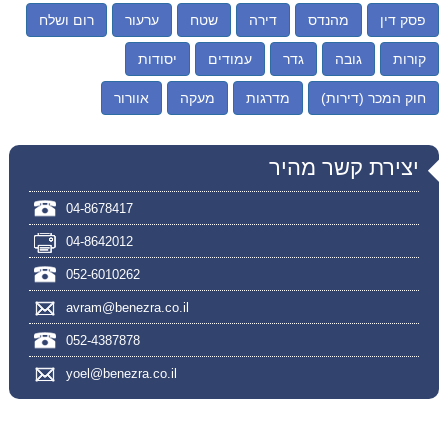
פסק דין
מהנדס
דירה
שטח
ערעור
רום ושלח
קורות
גובה
גדר
עמודים
יסודות
חוק המכר (דירות)
מדרגות
מעקה
אוורור
יצירת קשר מהיר
04-8678417
04-8642012
052-6010262
avram@benezra.co.il
052-4387878
yoel@benezra.co.il