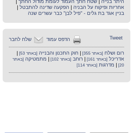
היתר בנייה
|
שטח חתך העמוד לעומת מודול החתך
|
אחריות ופיקוח על הבניה
|
הפקעה שדינה להתבטל
|
בניין אגד בת גלים - "פיל לבן" כבר עשרים שנה
Tweet
הדפס עמוד
שלח לחבר
רום ושלח
|
חוק התכנון והבנייה
|
[באתר 355]
[באתר 53]
אדריכל
|
רוחב
|
מתמטיקה
[באתר 161]
[באתר 102]
[באתר
|
מדרגות
20]
[באתר 114]