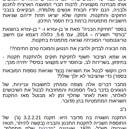
אותו מבחינה מקצועית, לרבות חברי המועצה הארצית לתכנון
ולבניה, הנם יחדיו חבורת אנשים מלומדה, הבקיאים בנבכי
החוקים והתקנות, וחזקה שלא יוציאו תחת ידיהם שגיאות
חישוביות מתמטיות ברמת בית הספר התיכון.
בספר "תחיקת הבניה" מאת א' בן-עזרא ו- י' בן-עזרא בהוצאת
"בורסי" תשע"ה – 2014, עמ' 5-6, כלולה דוגמא עם חישוב
טריגונומטרי המוכיחה שגיאה מתמטית בתקנות.
מה הבעיה לבדוק ולהבין את הנטען והמוכח טרם חתימה?!
או שמא הציבור חשוף לחקיקת חוקים ולהתקנת תקנות -
בחיפזון, בשרירות לב, ובחוסר ידע מקצועי בסיסי? יתירה מכך;
היכן הקושי לבטל את השגיאה (בצד שגיאות נוספות המובאות
בספר) כדי שהציבור לא יולך שולל?
מחבר דברים אלה מצפה וממתין לתשובות ענייניות, של
הנוגעים בדבר בעלי הסמכות והמחויבות לבטל את השיבושים
לאלתר, וזאת לאחר שחלף זמן לא מבוטל מאז התקנת
השגיאות המתמטיות בהן מדובר.
נ"ב
התקנה השגויה בה מדובר היא: תקנה 3.2.2.21 (ג') של
התוספת השנייה לתקנות התכנון והבניה (בקשה להיתר, תנאיו
ואגרות) תש"ל- 1970, שעניינה "
מדרגות
שלח מתחלף".