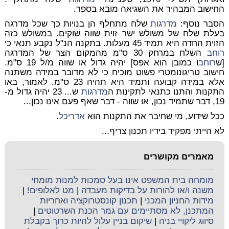
החישוב המבהיר את השגיאה מובא בספר.
הסבר נוסף:
מדרגות
שלח מתחלף הן בנויות כך שכל מדרגה
בעלת שלח של משולש ישר זוית שווה שוקים. במשולש כזה
הזוית החדה היא תמיד 45 מעלות. בתקנה הנ"ל נקבע תנאי כי
רוחב
השלח במרחק 30 ס"מ מהמקום הצר של המדרגה
[ש
רוחב
ו כמובן הוא אפס] יהיה גדול או שווה מ/ל 19 ס"מ.
חישוב טריגונומטרי פשוט מוכיח כי לא מדובר במידה משתנה
אלא במידה קבועה ותמיד היא תהיה 23 ס"מ. לאמור, באו
התקנות והתנו כתנאי לתקינות ה
מדרגות
ש... 23 יהיה גדול מ-
19, דבר שתמיד נכון, או שווה - דבר שאף פעם אינו נכון...
ככל שידוע, מי שחיבר את התקנות הוא
אדריכל
.
לא הייתי מפקיד בידיו תכנון צריף...
מאמרים מקושרים
מומחה בית המשפט אינו בעל סמכות למנות מומחי
משנה ו/או להורות על בדיקות מעבדה
|
מט לאלופים!
|
מידות החניון המכני
|
תכנון קונסטרוקציה ואחריות
המתכנן, לא מסתיימים עם גמר הכנת השרטוטים
|
סיווג ליקויי בניה
|
שיקום בניין עלול להיות כרוך בקבלת