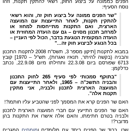
הפנים כממונה על ביצוע החוק, רשאי להתקין תקנות, וזהו
נוסח הסעיף:
"שר הפנים ממונה על ביצוע חוק זה, והוא רשאי
להתקין תקנות, לאחר התייעצות עם המועצה
הארצית, ואם התקנות מתייחסות למחוז או
למרחב תכנון מסוים – גם עם הועדה המחוזית או
הועדה המקומית הנוגעת בדבר, הכול לפי העניין –
בכל הנוגע לביצוע חוק זה..."
במבוא לתקנות [תיקון מספר 3, תשס"ח 2008 לתקנות התכנון
והבניה (בקשה להיתר, תנאיו ואגרות), תש"ל – 1970] קובץ
6713 שפורסם ביום 22.3.08 ותחילתו מיום 22.9.08, נכתב
כדלקמן:
"בתוקף סמכותי לפי סעיף 265 לחוק התכנון
והבניה התשכ"ה – 1965, ולאחר התייעצות עם
המועצה הארצית לתכנון ולבניה, אני מתקין
תקנות אלה".
האם שר הפנים קרא את המסמך לפני שהטביע עליו חותמו?!
האם שר הפנים התייעץ עם חברי המועצה הארצית לתכנון
ולבניה בטרם חתימתו, והאם אלה אישרו את התקנות בהן
מדובר?!
שכן, כבוד שר הפנים ביחד עם מלומדים ו
מומחים
המגבים