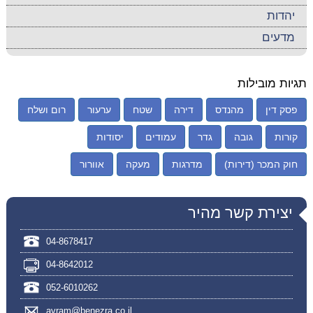
יהדות
מדעים
תגיות מובילות
פסק דין
מהנדס
דירה
שטח
ערעור
רום ושלח
קורות
גובה
גדר
עמודים
יסודות
חוק המכר (דירות)
מדרגות
מעקה
אוורור
יצירת קשר מהיר
04-8678417
04-8642012
052-6010262
avram@benezra.co.il