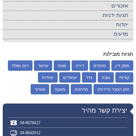
אזכורים
תגיות ידניות
יהדות
מדעים
תגיות מובילות
פסק דין
מהנדס
דירה
שטח
ערעור
רום ושלח
קורות
גובה
גדר
עמודים
יסודות
חוק המכר (דירות)
מדרגות
מעקה
אוורור
יצירת קשר מהיר
04-8678417
04-8642012