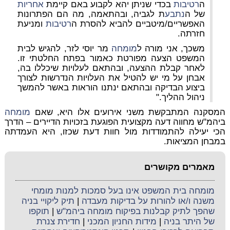
ה
רטיבות
בכדי שניתן יהא לקבוע באם קיימת
אחריות
של ה
נתבע
ת לגביה, ובהתאמה, מה הם הפתרונות
האפשריים/מיטביים להביא להסרת ה
רטיבות
ומניעת
חזרתה.
משכך, אני מורה ל
מומחה
מר יוסי לזר, להגיש לבית
המשפט הצעה מפורטת כאמור בפתח החלטתי זו.
לאחר קבלת ההצעה, ובהתאם לעלויות שיכללו בה,
אבחן על מי יש להטיל את העלויות הנדרשות לצורך
ביצוע הבדיקה ובהתאם ינתנו הוראות באשר להמשך
ניהול ההליך."
המסקנה המתבקשת משני אירועים אלו היא, שאם
מומחה
ביהמ"ש מחווה דעה מקצועית הפוגעת בזכויות הדיירים – הדרך
הכי יעילה להתמודדות מול חוות דעת שכזו, היא העמדתה
במבחן המציאות.
מאמרים מקושרים
מומחה בית המשפט אינו בעל סמכות למנות מומחי
משנה ו/או להורות על בדיקות מעבדה
|
תיק ליקויי בניה
שהפך לתיק קבלנות בפיקוח מומחה ביהמ"ש
|
תוקפו
של היתר בניה
|
מידות החניון המכני
|
חדירת צנרת