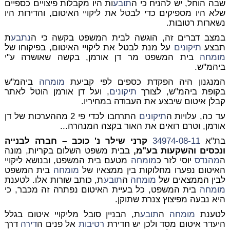
שבה הוחל, יש להניח כי ה
תובע
ות היו מקבלות פיצויים כספיים
שלא היו מספיקים כדי לבטל את ליקויי האיטום, והדירות היו
נשארות רטובות.
במצב דברים זה, הוגשה לבית המשפט בקשה כי ה
נתבע
ת
תבצע
תיקונים
על מנת לבטל את ליקויי האיטום, בפיקוחו של
מומחה
בית המשפט מר דן אורמן, בקשה שאושרה ע"י
ביהמ"ש.
המנגנון היה הפקדת כספים לפי קביעת
מומחה
ביהמ"ש
בקופת ביהמ"ש, לצורך
תיקונים
, ועל דן אורמן הוטל לאתר
קבלן איטום שיבצע את העבודה במחיריו.
עד כה, עלויות ה
תיקונים
התרחבו לכדי פי 2 מההערכות של דן
אורמן, וטרם רואים את האור בקצה המנהרה...
בת"א
34974-08-11
קרני שילר נ' כוכב – חברה לבנייה
ונכסים והשקעות בע"מ,
בבית משפט השלום בקריות, מונה
ה
מהנדס
יוסי לזר כ
מומחה
מטעם בית המשפט, ובנושא ליקויי
האיטום נפערו מחלוקות בין ממצאיו של
מומחה
בית המשפט
לבין הממצאים של
מומחה
ה
תובע
ת, כותב שורות אלו. לטענת
מומחה
בית המשפט, כל בעיית האיטום נפתרה זה מכבר, כי
היא נבעה מפיצוץ צנרת שתוקן.
לטענת
מומחה
ה
תובע
ת, הבניין סובל מליקויי איטום בגלל
היעדר איטום מסד ולכן יש חדירת
רטיבות
אל פנים ה
דירה
דרך