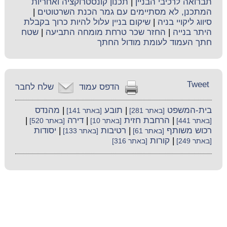
תברואה לרכיבי הבניין
|
תכנון קונסטרוקציה ואחריות
המתכנן, לא מסתיימים עם גמר הכנת השרטוטים
|
סיווג ליקויי בניה
|
שיקום בניין עלול להיות כרוך בקבלת
היתר בנייה
|
החזר שכר טרחת מומחה התביעה
|
שטח
חתך העמוד לעומת מודול החתך
Tweet
הדפס עמוד
שלח לחבר
בית-המשפט
|
תובע
|
מהנדס
[באתר 281]
[באתר 141]
|
הרחבת חזית
|
דירה
|
[באתר 441]
[באתר 10]
[באתר 520]
רכוש משותף
|
רטיבות
|
יסודות
[באתר 61]
[באתר 133]
|
קורות
[באתר 249]
[באתר 316]