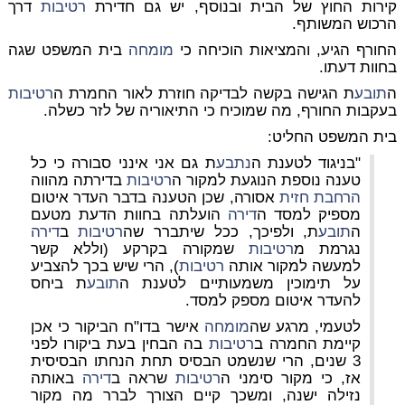
קירות החוץ של הבית ובנוסף, יש גם חדירת
רטיבות
דרך
הרכוש המשותף.
החורף הגיע, והמציאות הוכיחה כי
מומחה
בית המשפט שגה
בחוות דעתו.
ה
תובע
ת הגישה בקשה לבדיקה חוזרת לאור החמרת ה
רטיבות
בעקבות החורף, מה שמוכיח כי התיאוריה של לזר כשלה.
בית המשפט החליט:
"בניגוד לטענת ה
נתבע
ת גם אני אינני סבורה כי כל
טענה נוספת הנוגעת למקור ה
רטיבות
בדירתה מהווה
הרחבת חזית
אסורה, שכן הטענה בדבר העדר איטום
מספיק למסד ה
דירה
הועלתה בחוות הדעת מטעם
ה
תובע
ת, ולפיכך, ככל שיתברר שה
רטיבות
ב
דירה
נגרמת מ
רטיבות
שמקורה בקרקע (וללא קשר
למעשה למקור אותה
רטיבות
), הרי שיש בכך להצביע
על תימוכין משמעותיים לטענת ה
תובע
ת ביחס
להעדר איטום מספק למסד.
לטעמי, מרגע שה
מומחה
אישר בדו"ח הביקור כי אכן
קיימת החמרה ב
רטיבות
בה הבחין בעת ביקורו לפני
3 שנים, הרי שנשמט הבסיס תחת הנחתו הבסיסית
אז, כי מקור סימני ה
רטיבות
שראה ב
דירה
באותה
נזילה ישנה, ומשכך קיים הצורך לברר מה מקור