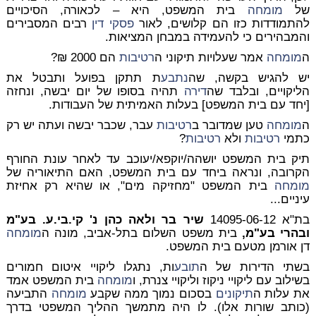
של
מומחה
בית המשפט, היא – לכאורה, הסיכויים
להתמודדות כזו הם קלושים, לאור
פסקי דין
רבים המסבירים
והמבהירים כי להעמידה במבחן המציאות.
ה
מומחה
אמר שעלויות תיקוני ה
רטיבות
הם 2000 ₪?
יש להגיש בקשה, שה
נתבע
ת תתקן בפועל ותבטל את
הליקויים, ובלבד שה
דירה
תהיה בסופו של יום יבשה, ונחזה
[יחד עם בית המשפט] בעלות האמיתית של העבודות.
ה
מומחה
טען שמדובר ב
רטיבות
עבר, שכבר יבשה ועתה יש רק
כתמי
רטיבות
ולא
רטיבות
?
תיק בית המשפט יושהה/יוקפא/יעוכב עד לאחר עונת החורף
הקרובה, ונראה ביחד עם בית המשפט, האם התיאוריה של
מומחה
בית המשפט "מחזיקה מים", או שהיא רק אחיזת
עיניים...
בת"א 14095-06-12
שיר בר ולאה כהן נ' קי.בי.ע. בע"מ
ובהרי בע"מ,
בית משפט השלום בתל-אביב, מונה ה
מומחה
דן אורמן מטעם בית המשפט.
בשתי הדירות של ה
תובע
ות, נתגלו ליקויי איטום חמורים
בשילוב עם ליקויי ניקוז וליקויי צנרת, ו
מומחה
בית המשפט אמד
את עלות ה
תיקונים
בסכום נמוך ממה שקבע
מומחה
התביעה
(כותב שורות אלו). לו היה מתמשך ההליך המשפטי בדרך