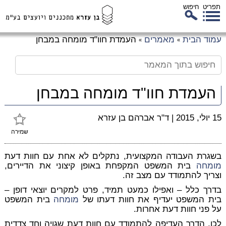
תפריט
חיפוש
לג
עמוד הבית
מאמרים
העמדת חוו"ד מומחה במבחן
»
»
כן
זי
העמדת חוו"ד מומחה במבחן
15 יולי, 2015
|
ד"ר אברהם בן עזרא
שמירה
בשגרת העבודה המקצועית, נתקלים לא אחת עם חוות דעת
מומחה
בית המשפט המקפחת באופן קיצוני את הדיירים,
וצריך להתמודד עם מצב זה.
בדרך כלל – ואפילו כמעט תמיד, פרט למקרים יוצאי דופן –
בית המשפט יעדיף את חוות דעתו של
מומחה
בית המשפט
על פני חוות דעת אחרות.
לכן, הדרך העדיפה להתמודד עם חוות דעת שגויה וחד צדדית