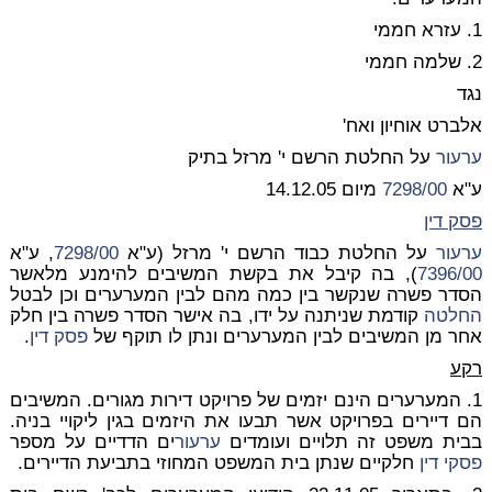
1. עזרא חממי
2. שלמה חממי
נגד
אלברט אוחיון ואח'
ערעור
על החלטת הרשם י' מרזל בתיק
ע"א
7298/00
מיום 14.12.05
פסק דין
ערעור
על החלטת כבוד הרשם י' מרזל (ע"א
7298/00
, ע"א
7396/00
), בה קיבל את בקשת המשיבים להימנע מלאשר
הסדר פשרה שנקשר בין כמה מהם לבין המערערים וכן לבטל
החלטה
קודמת שניתנה על ידו, בה אישר הסדר פשרה בין חלק
אחר מן המשיבים לבין המערערים ונתן לו תוקף של
פסק דין
.
רקע
1. המערערים הינם יזמים של פרויקט דירות מגורים. המשיבים
הם דיירים בפרויקט אשר תבעו את היזמים בגין ליקויי בניה.
בבית משפט זה תלויים ועומדים
ערעור
ים הדדיים על מספר
פסקי דין
חלקיים שנתן בית המשפט המחוזי בתביעת הדיירים.