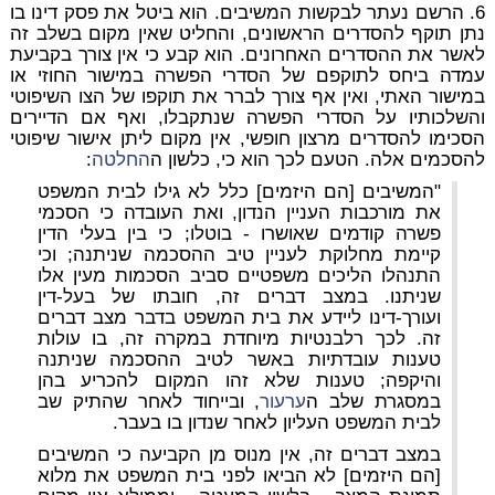
6. הרשם נעתר לבקשות המשיבים. הוא ביטל את פסק דינו בו
נתן תוקף להסדרים הראשונים, והחליט שאין מקום בשלב זה
לאשר את ההסדרים האחרונים. הוא קבע כי אין צורך בקביעת
עמדה ביחס לתוקפם של הסדרי הפשרה במישור החוזי או
במישור האתי, ואין אף צורך לברר את תוקפו של הצו השיפוטי
והשלכותיו על הסדרי הפשרה שנתקבלו, ואף אם הדיירים
הסכימו להסדרים מרצון חופשי, אין מקום ליתן אישור שיפוטי
להסכמים אלה. הטעם לכך הוא כי, כלשון ה
החלטה
:
"המשיבים [הם היזמים] כלל לא גילו לבית המשפט
את מורכבות העניין הנדון, ואת העובדה כי הסכמי
פשרה קודמים שאושרו - בוטלו; כי בין בעלי הדין
קיימת מחלוקת לעניין טיב ההסכמה שניתנה; וכי
התנהלו הליכים משפטיים סביב הסכמות מעין אלו
שניתנו. במצב דברים זה, חובתו של בעל-דין
ועורך-דינו ליידע את בית המשפט בדבר מצב דברים
זה. לכך רלבנטיות מיוחדת במקרה זה, בו עולות
טענות עובדתיות באשר לטיב ההסכמה שניתנה
והיקפה; טענות שלא זהו המקום להכריע בהן
במסגרת שלב ה
ערעור
, ובייחוד לאחר שהתיק שב
לבית המשפט העליון לאחר שנדון בו בעבר.
במצב דברים זה, אין מנוס מן הקביעה כי המשיבים
[הם היזמים] לא הביאו לפני בית המשפט את מלוא