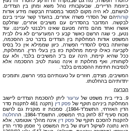
להסדר הפשרה, מה גם שבמקרה זה הרקע להסדר זה נעוץ
ביוזמת הדיירים, שבעקבותיו נוהל משא ומתן בין הצדדים.
לגישתם, לא היה מקום למסור במסגרת הבקשה מידע אודות
קורות
יהם של הסדרי פשרה אחרים, בהעדר קשר ענייני בינם
לבקשה. המדובר בהסדרים עם משיבים אחרים, שחלקם
אושרו ואחד מהם נדחה מטעם שאינו רלבנטי לענייננו. עוד
נטען, כי שגה הרשם כאשר קבע כי המערערים לא גילו לבית
המשפט אודות המחלוקת בין הצדדים בדבר טיב ההסכמה,
שהיוותה בסיס להסדרי הפשרה, כיוון שממילא אין כל בסיס
לקביעה כאילו קיימת מחלוקת כזו בין בעלי הדין. המחלוקת,
ככל שהיא קיימת, הינה עם ב"כ המשיבים בלבד, ולא עם
לקוחותיו, ואף מחלוקת זו אינה נוגעת לטיב ההסכמה אלא
לנסיבות חתימת ההסכמים בלבד.
המשיבים, מצידם, חוזרים על טענותיהם בפני הרשם, ותומכים
יתדותיהם בהחלטתו.
הכרעה
9. בידי בית משפט של
ערעור
ליתן להסכמת הצדדים ליישוב
המחלוקת ביניהם תוקף של
פסק דין
(תקנה 461 לתקנות סדר
הדין האזרחי, התשמ"ד-1984). סמכות זו מוקנית גם לרשם
מכוח סעיף 87 לחוק בתי המשפט, התשמ"ד-1984. ה
החלטה
להקנות להסכם תוקף של
פסק דין
אינה מהלך אוטומטי, אלא
היא נתונה לשיקול דעתו של בית המשפט (י' זוסמן סדרי הדין