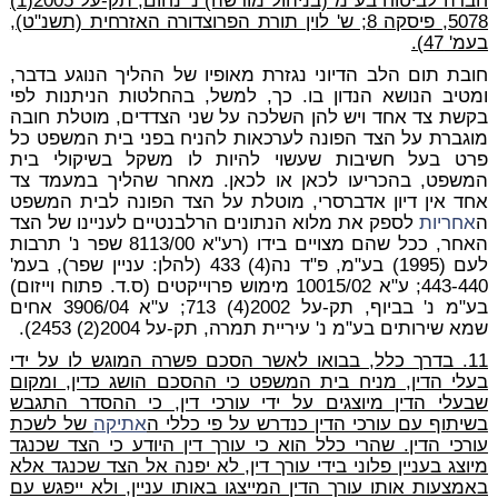
חברה לביטוח בע"מ (בניהול מורשה) נ' נחום, תק-על 2005(1)
5078, פיסקה 8; ש' לוין תורת הפרוצדורה האזרחית (תשנ"ט),
בעמ' 47).
חובת תום הלב הדיוני נגזרת מאופיו של ההליך הנוגע בדבר,
ומטיב הנושא הנדון בו. כך, למשל, בהחלטות הניתנות לפי
בקשת צד אחד ויש להן השלכה על שני הצדדים, מוטלת חובה
מוגברת על הצד הפונה לערכאות להניח בפני בית המשפט כל
פרט בעל חשיבות שעשוי להיות לו משקל בשיקולי בית
המשפט, בהכריעו לכאן או לכאן. מאחר שהליך במעמד צד
אחד אין דיון אדברסרי, מוטלת על הצד הפונה לבית המשפט
ה
אחריות
לספק את מלוא הנתונים הרלבנטיים לעניינו של הצד
האחר, ככל שהם מצויים בידו (רע"א 8113/00 שפר נ' תרבות
לעם (1995) בע"מ, פ"ד נה(4) 433 (להלן: עניין שפר), בעמ'
443-440; ע"א 10015/02 מימוש פרוייקטים (ס.ד. פתוח וייזום)
בע"מ נ' בביוף, תק-על 2002(4) 713; ע"א 3906/04 אחים
שמא שירותים בע"מ נ' עיריית תמרה, תק-על 2004(2) 2453).
11. בדרך כלל, בבואו לאשר הסכם פשרה המוגש לו על ידי
בעלי הדין, מניח בית המשפט כי ההסכם הושג כדין, ומקום
שבעלי הדין מיוצגים על ידי עורכי דין, כי ההסדר התגבש
בשיתוף עם עורכי הדין כנדרש על פי כללי ה
אתיקה
של לשכת
עורכי הדין. שהרי כלל הוא כי עורך דין היודע כי הצד שכנגד
מיוצג בעניין פלוני בידי עורך דין, לא יפנה אל הצד שכנגד אלא
באמצעות אותו עורך הדין המייצגו באותו עניין, ולא ייפגש עם