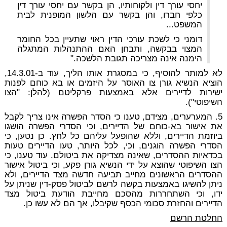
יחסי עורך דין ולקוחותיו, הן בקשר עם יחסי עורך דין
כלפי חברו, והן בקשר עם הלשון המופנית לבית
המשפט...
דומני כי לשכת עורכי הדין ראוי שתעיין בכל החומר
המצוי בבקשה, ותבחן האם ההתנהלות המתגלה
הימנה אינה מצריכה תגובת הלשכה."
לא למותר להוסיף, כי במסגרת אותו הליך, עוד ב-14.3.01,
הוציא הנשיא גורן צו האוסר על היזמים או בא כוחם לפנות
ישירות לדיירים אלא באמצעות פרקליטם (להלן: "הצו
השיפוטי").
5. המערערים, מצידם, טענו כי הסדר הפשרה אינו צריך לקבל
את אישור בא-כוחם של הדיירים, וכי הסדרי הפשרה הושגו
ביוזמת הדיירים, וללא שהופעל עליהם כל לחץ. כן נטען, כי
הסדרי הפשרה הוגנים, וכי, לכל היותר, טעו הדיירים טעות
בכדאיות ההסדרים, שאינה מצדיקה את ביטולם. עוד טענו, כי
הצו השיפוטי שהוצא על ידי הנשיא גורן פקע, וכי ביטול אישור
ההסדרים הראשונים מחייב תביעה חדשה מצד הדיירים, ולא
ניתן להשיגו באמצעות בקשה לרשם לביטול פסק-דין שניתן על
ידו, וכי השתחררות מהסכם מחייבת הודעת ביטול מצד
הדיירים והחזרת סכומי הכסף שקיבלו, אך הם לא עשו כן.
החלטת הרשם