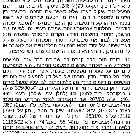
האזרחי (מהדורה שביעית, תשנ"ה), בעמ' 547; ע"א 1268/92
כראדי נ' רובין, תק-על 93(4) 246, פיסקה 8). בענייננו, הרשם
הפעיל את שיקול דעתו שלא לאשר את הסכמי הפשרה בין
היזמים למספר דיירים, וזאת מן הטעם שהיזמים לא חשפו
בפניו את הרקע והנסיבות מן העבר שנתלוו להסכמי פשרה
קודמים, והחלטות ערכאות שונות שניתנו בעניין זה. לגישתו של
הרשם, החסר בחשיפת הרקע הקודם להסכמי הפשרה מנע
אפשרות לבחון את טיבם של הסדרי הפשרה ולהפעיל שיקול
דעת שיפוטי על יסוד מלוא הנתונים הרלבנטיים אם לאשרם או
להימנע מכך. דעתי היא כי צדק הרשם בגישתו, ויש לאמצה.
10. תורת תום הלב קנתה לה שביתה בכל ענפי המשפט
האזרחי. היא היכתה שורשים במשפט המהותי. היא מתפרשת
כיום גם על פעולות משפטיות בעלות אופי דיוני: עיקרון תום
הלב חל בסדרי הדין. חובתו של בעל דין להפעיל את כוחותיו
המשפטיים-דיוניים בדרך מקובלת ובתום לב. עליו לפעול כאדם
סביר והוגן בנסיבות המיוחדות של המקרה (בר"ע 305/80 שילה
נ' רצקובסקי, פ"ד לה(3) 449 (להלן: עניין שילה), בעמ' 462-
461; ע"א 207/83 ועד הנאמנים לנכסי ההקדש המוסלמי
בתל-אביב-יפו נ' יוסי חברה להשקעות בע"מ, פ"ד מב(2) 369,
בעמ' 376-375; ע"א 5052/92 שיק נ' מטלון, תק-על 94(3)
2119; על"ע 2531/01 חרמון נ' הועד המחוזי של לשכת עורכי
הדין בתל-אביב-יפו, פ"ד נח(4) 55, בעמ' 74; רע"א 11183/02
כלפה נ' זהבי, פ"ד נח(3) 49, בעמ' 52; ע"א 9542/04 רותם