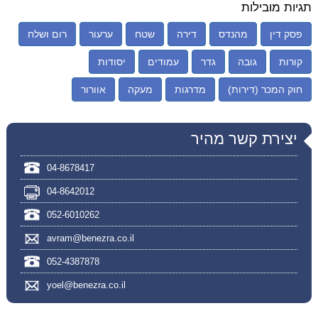
תגיות מובילות
פסק דין
מהנדס
דירה
שטח
ערעור
רום ושלח
קורות
גובה
גדר
עמודים
יסודות
חוק המכר (דירות)
מדרגות
מעקה
אוורור
יצירת קשר מהיר
04-8678417
04-8642012
052-6010262
avram@benezra.co.il
052-4387878
yoel@benezra.co.il