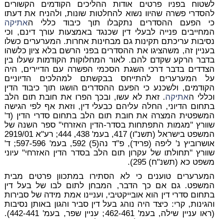
לשטוח בפניו פרטים אודות ההליכים הקודמים הקשורים
להסדרי פשרה שהיוו נשוא להחלטות שונות, ולהניח את דעתו
כי הפעם ההסדרים נתקבלו תוך כיבוד כללי ה
אתיקה
המחייבים פנייה לבעלי דין שכנגד באמצעות עורך דינם, וכי
נסיבות עריכתם תקינות גם מבחינות אחרות. המערערים כשלו
בעניין זה, משהציגו את ההסדרים בפני הרשם בלא ציון כלשהו
בדבר הרקע שקדם להם. לאור המחלוקות הקודמות שעלו בין
הצדדים בדבר דרכי השגת הסכמי הפשרה עם הדיירים, היה
על המערערים להתייחס בבקשתם למהלכים הדיוניים
הקודמים, ולשכנע כי הפעם ההסדרים הושגו תוך כיבוד הדין
וכללי ה
אתיקה
. זאת לא עשו, ובכך הפרו את חובת תום הלב
בתחום הדיוני, החלה עליהם כבעלי דין, וזאת אף לפי הגישה
המשפטית המצרה את חובת תום הלב בתחום סדרי הדין (ד'
שוורץ "מגמות התפתחות בסדר-הדין האזרחי" ספר השנה של
המשפט בישראל (תשנ"ו) 417, בעמ' 438, 444; רע"א 2919/01
אושרוביץ נ' ליפה (פריד), פ"ד נה(5) 592, בעמ' 597-596; ד'
שוורץ "תחולתו של עקרון תום הלב בסדר הדין האזרחי" עיוני
משפט כא (תשנ"ח) 295).
המערערים טוענים כי לא הסתירו במתכוון פרטים מבית
המשפט. גם אם כך הדבר, המבחן לתום לבו של בעל דין
בתחום סדרי דין הוא אובייקטיבי, ועניינו אמת מידה של סבירות
והגינות, קרי: כיצד היה נוהג בעל דין סביר והגון באותן נסיבות
(ראו עניין שילה, בעמ' 462-461; עניין שפר, בעמ' 442-441).