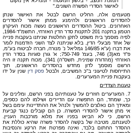
תמונת המצב - בלשון המעטה - וממילא אין מקום
לאישור הסדרי הפשרה השונים."
מטעמים אלה, החליט הרשם לבטל את האישור שנתן
להסדרים הראשונים ולהימנע ממתן אישור להסדרים
האחרונים. ביטול ההסדרים הראשונים נעשה מכוח העיקרון
הטמון בתקנה 201 לתקנות סדר הדין האזרחי, התשמ"ד-1984,
לפיה מוסמך בית משפט לתקן החלטות שניתנו בעקבות פנייה
של אחד מבעלי הדין, בלא שניתנה לצד השני הזדמנות לומר
את דברו (ע"א 146/85 גמליאל נ' מנורה, חברה לביטוח בע"מ,
פ"ד מא(3) 746, בעמ' 750-749; א' גורן סוגיות בסדר הדין
האזרחי (מהדורה שמינית, תשס"ה) 341). מכוח תקנה זו היה
הרשם מוסמך לדון מחדש בהסדרים הראשונים, תוך
התייחסות לטיעוני ב"כ המשיבים, ולבטל
פסק דין
שנין על ידו
בעקבות פניית המערערים.
טענות הצדדים
7. המערערים חוזרים על טענותיהם בפני הרשם, ומלינים על
כך, שמחד, הם התפשרו עם הדיירים ושילמו להם כספים,
ומאידך הם נאלצים להמשיך ולנהל את ההתדיינות עימם בשל
אי מתן אישור להסדרי הפשרה. כן הם קובלים כנגד קביעת
הרשם, כי לא הביאו בפניו את מלוא מורכבות העניין.
לטענתם, מטיבה של בקשה להסדר פשרה שהיא כוללת את
ההסדר החתום בלבד, ואינה מפרטת את הרקע והנסיבות