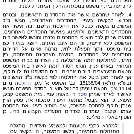
האחרונים לא הותירו כל שאלה פתוחה תלויה ועומדת
להכרעת בית המשפט במסגרת ההליך המתנהל לפניו.
4. לאחר שהרשם אישר את ההסדרים הראשונים, ובטרם
הכריע בבקשה בעניין ההסדרים האחרונים, הגיש ב"כ
המשיבים בקשה לבטל את החלטת הרשם, בה אישר את
ההסדרים הראשונים, ולהימנע מאישור ההסדרים האחרונים.
הטעם שניתן לכך הוא כי ההסכמים נכרתו והוגשו לאישור בית
המשפט ללא ידיעתו, וכי הם אינם הוגנים, הושגו בניגוד לצו
בית משפט, ותוך הפעלת לחץ, מרמה ואיום על הדיירים
החתומים על ההסדרים. הטענה האחרונה התייחסה, בין
היתר, למחלוקת דומה שנתגלעה בין הצדדים בבית המשפט
המחוזי. באותו עניין, הוגש הסדר דומה לאישור בית המשפט
מטעם המערערים ודיירים אחרים, ובית המשפט נתן לו תוקף,
אך לאחר מכן ביטל את החלטתו לפי בקשת ב"כ המשיבים
(בש"א (ת"א) 16138/04, כב' השופט א' מגן,
החלטה
מיום
24.11.04). הטעם שניתן לביטול הוא כי הסדרי הפשרה הוגשו
לאישור לאחר שניתן
פסק דין
באותו עניין. בית המשפט קבע,
איפוא, כי הוא מבטל מחמת היעדר סמכות את פסק הדין
שנתן תוקף להסכם הפשרה, אך מותיר בעינו את ההסכם
עצמו, שלגביו עומדים לצדדים הסעדים הקבועים בדין. כן
הוסיף באלה המילים:
"למקרא כתבי הטענות ולמשמע העדויות, מתגלה
התנהלות מתמיהה, בלשון המעטה, הן בקשר עם