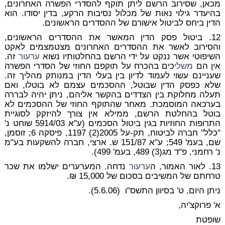
מכאן, שסירוב הרשם ליתן תוקף להסדרי הפשרה האחרונים,
בהיעדר גילוי נאות של מכלול נסיבות הרקע, בדין יסודו. הוא
הדין ביחס לביטול אישורם של ההסדרים הראשונים.
12. ביטול פסק הדין המאשר את ההסדרים הראשונים,
והסירוב לאשר את ההסדרים האחרונים מצטמצמים לאקט
השיפוטי אשר ננקט על ידי הרשם בהחלטותיו נשוא
ערעור
זה.
אין הם
משלי
כים בהכרח על תוקפם החוזי של הסדרי הפשרה
שעניינם עשוי לעמוד לדיון בין בעלי הדין במנותק מהליך זה.
שלא כפסק הדין שבוטל, ההסכמים עצמם לא בוטלו, ואם
תעלה מחלוקת בין הצדדים בהקשר אליהם, ניתן יהיה לבררה
בערכאה המוסמכת. מאחר שהתוקף החוזי של ההסכמים לא
בוטל בהחלטת הרשם, ממילא אין צורך להיזקק לסוגיית
התרופות החוזיות בגין ביטול הסכמים (ע"א 5914/03 שוחט נ'
"כלל" חברה לביטוח, תק-על 2005(2) 1197, פיסקה 6; זוסמן,
שם, בעמ' 549; ע"א 151/87 ש. ארצי, חברה להשקעות בע"מ
נ' רחמני, פ"ד מג(3) 489, בעמ' 499).
13. לאור האמור, ה
ערעור
נדחה. המערערים ישלמו את שכר
טרחתם של המשיבים בסכום של 15,000 ₪.
ניתן היום, ט' בסיוון התשס"ו (5.6.06).
א' פרוקצ'יה,
שופטת