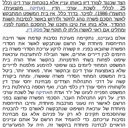
הצד שכנגד לצורך דיון באותו עניין אלא בנוכחות עורך דינו (כלל
25 לכללי לשכת עורכי הדין (
אתיקה
מקצועית),
התשמ"ו-1986). לפיכך, בדרך כלל, אין בית המשפט המתבקש
לאשר הסכם פשרה נוהג לחקור ולדרוש באשר לנסיבות השגת
ההסדר, אלא בוחן את טיבו ותוכנו של ההסכם המונח לפניו,
ומחליט אם ראוי לאשרו וליתן לו תוקף של
פסק דין
.
אולם בענייננו, נתקיימה מערכת נסיבות קודמת אשר חייבה
התייחסות מיוחדת של הרשם שנתבקש לאשר את הסדרי
הפשרה שהובאו בפניו. זו קשורה לרקע עריכת הסדרי פשרה בין
היזמים לבין דיירים אחרים, אשר הובילה להתערבות ערכאות
שיפוט לפחות בשתי הזדמנויות. בהקשר אחד הורה בית
המשפט המחוזי ליזמים בצו שיפוטי להימנע מלפנות לדיירים
שלא באמצעות עורך דינם ובהקשר אחר, מאוחר יותר, ביטל
בית המשפט המחוזי הסדרי פשרה שאושרו, ומתח ביקורת
קשה על דרכי התנהלות הצדדים מבחינת יחסי עורך דין
ולקוחותיו ויחסי עורך דין כלפי חברו, ואף הוספה בהחלטת בית
המשפט הפנייה לעיונו של יו"ר ועדת ה
אתיקה
של לשכת עורכי
הדין. על רקע התנהלות העבר, הסכמי הפשרה שהוצגו בפני
הרשם לאישור היו טעוני מורכבות מיוחדת, וחייבו התייחסות
מיוחדת של ערכאת השיפוט שנתבקשה לאשרם כדי להבטיח
שההסכמים תקינים לא רק על פניהם אלא גם מבחינת
נסיבות עריכתם. כדי להעמיד את הרשם על אותם עניינים
הראויים לבחינה מיוחדת בהקשר זה, היה על המערערים