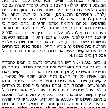
2. בתאריך 22.11.05 הודיעו המערערים לכב' רשם בית
המשפט העליון (להלן - הרשם) כי הגיעו להסדר פשרה עם בני
הזוג סילואני ועם בני הזוג לוי, שהם ארבעה מתוך המשיבים
(להלן: ההסדרים הראשונים), וביקשו כי יינתן תוקף של
פסק-דין להסדרים אלה. לבקשתם, צירפו המערערים מכתבים
מודפסים ועליהם חתימת אותם הדיירים, בהם נאמר כי
הדיירים חוזרים בהם מתביעתם, ולא יהיו להם עוד טענות
בעניינה, בכפוף לתשלום עליו הוסכם בין הצדדים, בסך 8,000
₪ לבני הזוג סילואני ו-7,000 ₪ לבני הזוג לוי, ובכפוף לטענות
הקשורות ל
שטח
ה
דירה
, אשר נשארו פתוחות, ויוכרעו על פי
החלטת בית משפט זה ב
ערעור
התלוי ועומד בפניו. כב' הרשם
קיבל את הבקשה, אישר את הסדר הפשרה, ונתן לו תוקף של
פסק-דין ביום 4.12.05.
3. ביום 7.12.05, הודיעו המערערים לרשם כי הגיעו להסדרי
פשרה גם עם בני הזוג דרעי ועם בני הזוג חודרה, גם הם מן
הדיירים המשיבים (להלן: ההסדרים האחרונים), וביקשו כי גם
הם יאושרו על ידי הרשם ויינתן להם תוקף של פסק-דין.
לבקשתם, צירפו המערערים נוסחים מודפסים, עליהם חתמו
המערערים ואותם דיירים, ובהם נאמר כי הוסכם על הצדדים
כי לא יהיו לדיירים עוד טענות או תביעות כלפי המערערים בכל
עניין הקשור לתביעה, וזאת בכפוף לתשלום עליו הוסכם
ביניהם. תשלום זה - 9,500 ₪ לזוג דרעי ו-9,800 ₪ לזוג חודרה
- הועבר לבני הזוג. בשונה מן ההסדרים הראשונים, ההסדרים