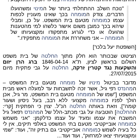
"נוכח השלב ההתחלתי ביותר של ה
מינוי
ומשהועלו
הדברים, צודק ה
מומחה
בכך שאינו מעוניין לכפות
עצמו כ
מומחה
מטעם בית המשפט. על כן, ומבלי
שיהא בכך כמובן משום אישור כלשהו למי מהטענות
שהועלו או כדי לגרוע מתפקודו ומקצועיותו של
ה
מומחה
– אני משחררת את ה
מומחה
מתפקידו."
[השופטת יעל בלכר]
הציטוט שבכותר הוא חלק מתוך
החלטה
של בית משפט
השלום בראשון לציון, ת"א 1846-04-14
ברג הרן יזום
והשקעות נגד קטרין זרקה,
החלטה
על גבי פתקית מיום
27/07/2015.
מדובר בביטול
מינוי
ו של
מומחה
מטעם בית המשפט –
ה
מהנדס
רפי גיל, אשר זכה לתשבחות עד למעלה ראש מבית
המשפט ["שמו של ה
מומחה
מטעם בית המשפט, מר גיל, אכן
הולך לפניו כ
מומחה
מקצועי ללא רבב, בעל ניסיון ושעור
קומה"], וזאת באותה
החלטה
הנ"ל. יצוין כי הפתקית [קרי:
ה
החלטה
] הוטבעה על גבי מכתב-הלל של ה
מהנדס
רפאל גיל
המשבח את עצמו ומעיד על עצמו כדלקמן: "אני משמש
כ
מומחה
אובייקטיבי מטעם בתי המשפט באלפי תיקים, אין לי
כל בעיה לשמש כ
מומחה
אובייקטיבי גם בתיק זה", ועוד: "שמי
ומקצועיותי יצאו למרחוק", ועוד ועוד...