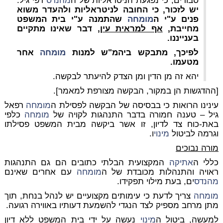
סבורים, כי נפגעת הניטראליות של ה
מהנדס
רפי גיל.
יש לזכור, כי החובה לניטראליות ולהעדר משוא
פנים ע"י ה
מומחה
שהתמנה ע"י בית המשפט
מחייבת,
אף למראית עין,
דבר שאינו מתקיים
בענייננו.
לפיכך, מתבקש ביהמ"ש למנות
מומחה
אחר
מטעמו.
יהא זה מן הדין ומן הצדק להיעתר לבקשה.
[ההדגשות הן במקור, הבקשה מצורפת למאמר].
עינינו הרואות כי בבסיסה של הבקשה לפסילת ה
מומחה
רפאל
גיל – טענה חמורה בדבר התנהגות לקויה של
מומחה
כלפי
באת-כוח צד לדיון, זו אשר ביקשה מבית המשפט פסילתו
וגרמה לביטול
מינוי
ו.
מורה נבוכים
כללי ה
אתיקה
המקצועית הבלתי כתובים הם גם התנהגות
ראויה והתנהלות מכובדת של ה
מומחה
עם אחרים שאינם
מהנדס
ים, בעת מילוי תפקידו.
מומחה
צריך לדעת כי עימותים מקצועיים יש לנהל בנחת, תוך
מתן מרחב מספיק לצד הנגדי להשמעת דעותיו באווירה רגועה.
למעשה, ביטול ה
מינוי
נעשה על ידי בית המשפט ללא דיון