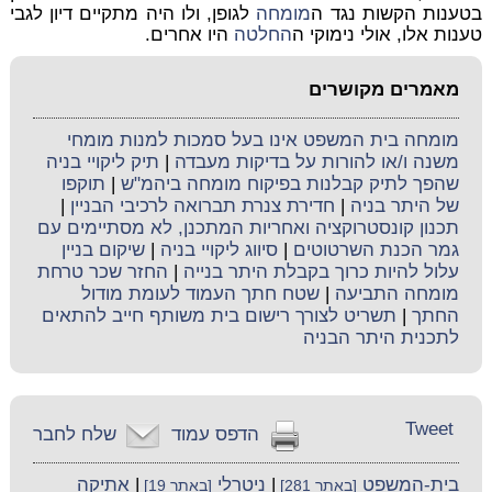
בטענות הקשות נגד ה
מומחה
לגופן, ולו היה מתקיים דיון לגבי
טענות אלו, אולי נימוקי ה
החלטה
היו אחרים.
מאמרים מקושרים
מומחה בית המשפט אינו בעל סמכות למנות מומחי
משנה ו/או להורות על בדיקות מעבדה
|
תיק ליקויי בניה
שהפך לתיק קבלנות בפיקוח מומחה ביהמ"ש
|
תוקפו
של היתר בניה
|
חדירת צנרת תברואה לרכיבי הבניין
|
תכנון קונסטרוקציה ואחריות המתכנן, לא מסתיימים עם
גמר הכנת השרטוטים
|
סיווג ליקויי בניה
|
שיקום בניין
עלול להיות כרוך בקבלת היתר בנייה
|
החזר שכר טרחת
מומחה התביעה
|
שטח חתך העמוד לעומת מודול
החתך
|
תשריט לצורך רישום בית משותף חייב להתאים
לתכנית היתר הבניה
Tweet
הדפס עמוד
שלח לחבר
בית-המשפט
|
ניטרלי
|
אתיקה
[באתר 281]
[באתר 19]