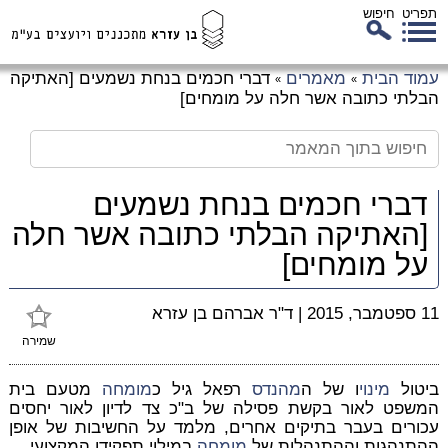
תפריט
חיפוש
לג
עמוד הבית
מאמרים
דברי חכמים בנחת נשמעים [האתיקה
»
»
כן
הבלתי כתובה אשר חלה על מומחים]
זי
דברי חכמים בנחת נשמעים
[האתיקה הבלתי כתובה אשר חלה
על מומחים]
11 ספטמבר, 2015
|
ד"ר אברהם בן עזרא
שמירה
ביטול
מינוי
ו של ה
מהנדס
רפאל גיל כ
מומחה
מטעם בית
המשפט לאור בקשת פסילה של ב"כ צד לדיון לאור יחסים
עכורים בעבר בתיקים אחרים, מלמד על החשיבות של אופן
ההתנהגות וההתנהלות של
מומחה
במילוי תפקידו המקצועי.