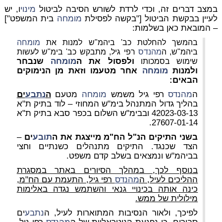
במצב דברים זה, וכדי לרדת לשורש הסיבה לביטול
מינוי
ו, יש
לעיין בבקשת הביטול ["בקשה לפסילת
מומחה
בית המשפט"]
– המובאת כאן בשלמות:
בהמשך להחלטת כב' ביהמ"ש למנות את
מומחה
ביהמ"ש, ה
מהנדס
רפי גיל, מתבקש כב' בימ"ש לעשות
ולפסול את ה
מומחה
שנבחר
שימוש בסמכותו
ולמנות
מומחה
אחר מטעמו וזאת מן הנימוקים
הבאים:
ה
מהנדס
רפי גיל משמש
מומחה
מטעם
ה
נתבע
ים
בהליך גדול המתנהל בימ"ש המחוזי – לוד בתיק ת"א
42023-03-13 ובבימ"ש השלום בכפר סבא בתיק ת"א
27607-01-14.
בשני התיקים הנ"ל הח"מ מייצגת את ה
תובע
ים
–
הצד שכנגד. התיקים מתנהלים כשנתיים וחצי
בביהמ"ש ונמצאים בשלב קדם משפט.
בנוסף לכך, במהלך הסיורים באתר במסגרת
ההליכים לעיל, ה
מהנדס
רפי גיל, התעמת עם הח"מ,
כינה אותה בכינויי גנאי והשתמש נגדה באלימות
מילולית של ממש.
לפיכך, ולאור הנסיבות המתוארות לעיל, ה
נתבע
ים