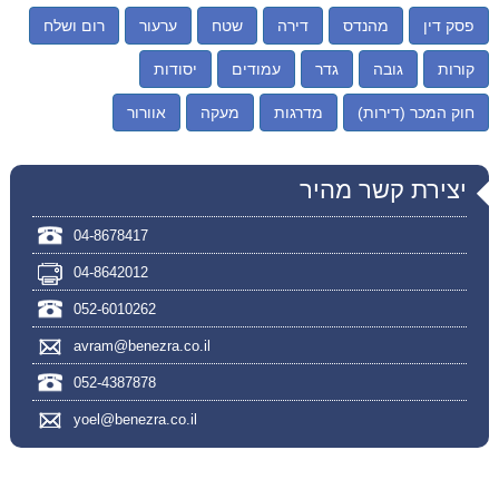
פסק דין
מהנדס
דירה
שטח
ערעור
רום ושלח
קורות
גובה
גדר
עמודים
יסודות
חוק המכר (דירות)
מדרגות
מעקה
אוורור
יצירת קשר מהיר
04-8678417
04-8642012
052-6010262
avram@benezra.co.il
052-4387878
yoel@benezra.co.il