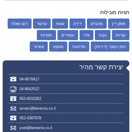
תגיות מובילות
פסק דין
מהנדס
דירה
שטח
ערעור
רום ושלח
קורות
גובה
גדר
עמודים
יסודות
חוק המכר (דירות)
מדרגות
מעקה
אוורור
יצירת קשר מהיר
04-8678417
04-8642012
052-6010262
avram@benezra.co.il
052-4387878
yoel@benezra.co.il