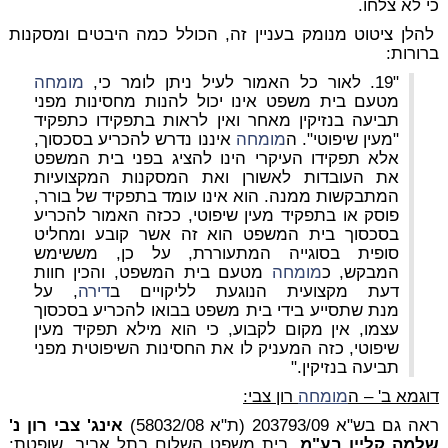
כי לא צלחו.
להלן ציטוט מנומק בעניין זה, הכולל כמה היבטים ומסקנות
ברורות:
"19. לאור כל האמור לעיל ניתן לומר כי,
מומחה
מטעם בית משפט אינו יכול להנות מחסינות מפני
תביעה בנזיקין מאחר ואין לראות בתפקידו כתפקיד
"מעין שיפוטי". ה
מומחה
איננו נדרש להכריע בסכסוך,
אלא תפקידו העיקרי הינו להציג בפני בית המשפט
את העובדות לאשורן ואת המסקנות המקצועיות
המתבקשות ממנה. הוא אינו עומד בתפקיד של בורר,
פוסק או בתפקיד מעין שיפוטי, ככזה האמור להכריע
בסכסוך בית המשפט הוא זה אשר קובע ומחליט
סופית בסוגייה המתעוררת, על כן, מששימש
המבקש, כ
מומחה
מטעם בית המשפט, והכין חוות
דעת מקצועית הנוגעת לליקויים ב
דירה
, על
מנת שתסייע בידי בית משפט בבואו להכריע בסכסוך
עצמו, אין מקום לקבוע, כי הוא מילא תפקיד מעין
שיפוטי, כזה המעניק לו את החסינות השיפוטית מפני
תביעה בנזיקין."
דוגמא ב' – ה
מומחה
רון צבי:
ראה גם בש"א 203793/09 (ת"א 58032/08)
אינג' צבי רון נ'
שלמה קליין בע"מ
, בית משפט השלום בתל אביב, שופטת: