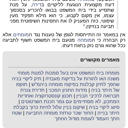
דעת מקצועית הנוגעת לליקויים ב
דירה
, על מנת
שתסייע בידי בית המשפט בבואו להכריע בסכסוך
עצמו, אין מקום לקבוע, כי הוא מילא תפקיד מעין
שיפוטי, כזה המעניק לו את החסינות השיפוטית מפני
תביעה בנזיקין."
אין במאמר זה התייחסות לגופן של טענות נגד ה
מומחים
אלא
רק הבהרה כי ה
מומחה
מטעם בית המשפט חשוף לתביעה
ככל שהוא גורם נזק בחוות דעתו.
מאמרים מקושרים
מומחה בית המשפט אינו בעל סמכות למנות מומחי
משנה ו/או להורות על בדיקות מעבדה
|
תיק ליקויי בניה
שהפך לתיק קבלנות בפיקוח מומחה ביהמ"ש
|
תוקפו
של היתר בניה
|
מידות החניון המכני
|
חדירת צנרת
תברואה לרכיבי הבניין
|
תכנון קונסטרוקציה ואחריות
המתכנן, לא מסתיימים עם גמר הכנת השרטוטים
|
סיווג ליקויי בניה
|
שיקום בניין עלול להיות כרוך בקבלת
היתר בנייה
|
החזר שכר טרחת מומחה התביעה
|
שטח
חתך העמוד לעומת מודול החתך