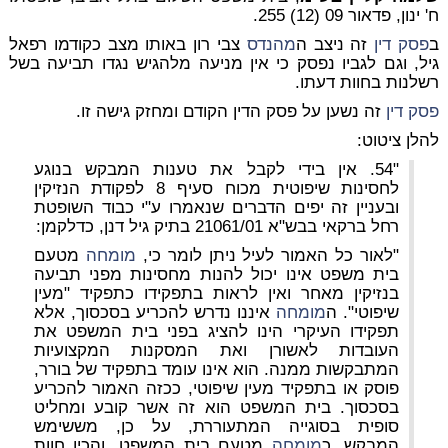
ח' ינון, פדאור 09 (12) 255.
ב
פסק דין
זה ניצב ה
מהנדס
צבי רון באותו מצב כקודמו רפאל
גיל, וגם לגביו נפסק כי אין מניעה מלהגיש נגדו תביעה בשל
רשלנות בחוות דעתו.
פסק דין
זה נשען על פסק הדין הקודם ומחזק גישה זו.
להלן ציטוט:
"54. אין בידי לקבל את טענות המבקש בנוגע
לחסינות שיפוטית מכוח סעיף 8 לפקודת הנזיקין
ובעניין זה יפים הדברים שנאמרו ע"י כבוד השופטת
רחל ברקאי בבש"א 21061/01 בתיק גיל דנן, כדלקמן:
"לאור כל האמור לעיל ניתן לומר כי,
מומחה
מטעם
בית משפט אינו יכול להנות מחסינות מפני תביעה
בנזיקין מאחר ואין לראות בתפקידו כתפקיד "מעין
שיפוטי". ה
מומחה
איננו נדרש להכריע בסכסוך, אלא
תפקידו העיקרי הינו להציג בפני בית המשפט את
העובדות לאשורן ואת המסקנות המקצועיות
המתבקשות ממנה. הוא אינו עומד בתפקיד של בורר,
פוסק או בתפקיד מעין שיפוטי, ככזה האמור להכריע
בסכסוך. בית המשפט הוא זה אשר קובע ומחליט
סופית בסוגייה המתעוררת, על כן, מששימש
המבקש, כ
מומחה
מטעם בית המשפט, והכין חוות