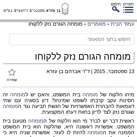
תפריט
חיפוש
לג
עמוד הבית
מאמרים
מומחה הגורם נזק ללקוחו
»
»
כן
זי
מומחה הגורם נזק ללקוחו
13 ספטמבר, 2015
|
ד"ר אברהם בן עזרא
שמירה
מיהו הלקוח של
מומחה
בית המשפט, והאם יש ל
מומחה
זה
חסינות עקב קרבתו לשופט שמינהו? דיון בסוגיה עם שתי
דוגמאות להבהרת האפשרויות של הגשת תביעה נגד ה
מומחה
שגורם נזק לצד לדיון בחוות דעתו המקצועית.
ראשית דבר יש לברר מי הוא הלקוח של ה
מומחה
מטעם בית
המשפט. אפשרות ראשונה היא, שהלקוח הוא בית המשפט
הממנה את ה
מומחה
להיות לו לעזר. אפשרות שניה היא כי