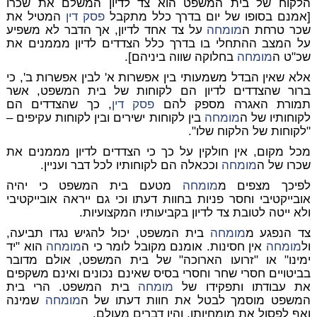
הלקוח של בית המשפט הוא צד לדיון המשלם את שכרו
[אמנם בסופו של יום בדרך כלל מתקבל
פסק דין
המטיל את
שכר טרחת ה
מומחה
על צד אחד לדיון, אך הדבר לא משפיע
על המצב ההתחלי בו בדרך כלל הצדדים לדיון מממנים את
שכ"ט ה
מומחה
בחלוקה שווה ביניהם].
אלא שאין הבדל משמעותי בין אפשרות א' לבין אפשרות ב', כי
ברור שהצדדים לדיון הם לקוחות של בית המשפט, אשר
תמורת האגרה מספק להם
פסק דין
, כך שהצדדים הם
לקוחותיו של ה
מומחה
בין לקוחות ישירים ובין לקוחות עקיפים –
"לקוחות של הלקוח שלו".
מכל מקום, אין חולקין על כך כי הצדדים לדיון מממנים את
שכרו של ה
מומחה
וככאלה הם לקוחותיו לכל דבר ועניין.
לפיכך מצפים מ
מומחה
מטעם בית המשפט כי יהיה
אובייקטיבי וחסר פניות בחוות דעתו וכי גם ייראה אובייקטיבי
ולא ייטה לטובת צד לדיון בקביעותיו המקצועיות.
צד הנפגע מ
מומחה
בית המשפט, יכול להגיש נגדו תביעה,
ול
מומחה
אין חסינות. אומנם מקובל לומר כי ה
מומחה
הוא "יד
ימינו" או "זרועו הארוכה" של בית המשפט, אולם מדובר
בביטויים חסרי שחר וחסרי בסיס שאינם נכונים ואינם משקפים
את עבודתו ותפקידו של
מומחה
בית המשפט. הרי בית
המשפט מוסמך לבטל את חוות דעתו של ה
מומחה
שמינה
ואף לפסול את מומחיותו, והיו דברים מעולם.