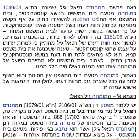
ראה פרשת ה
מהנדס
רפאל גיל שמונה בת"א
1049/03
כ
מומחה
מטעם בית המשפט בנושא קונסטרוקטיבי, ובית
המשפט אף החליט
החלטה
להשאירו בתיק על אף בקשה
מנומקת לביטול חוות דעתו בשל הטענה שאינו קונסטרוקטור.
על כך הוגשה בקשת רשות
ערעור
לבית המשפט המחוזי –
רע"א
1151/06
בה הוחלט לאחר בירור, בהסכמת הצדדים,
למשוך את חוות דעתו של רפאל גיל מהתיק כי למרות עדותו
על עצמו שהוא קונסטרוקטור – טענה ששכנעה את בית משפט
קמא, הוא לא מתאים לתת חוות דעת בנושא קונסטרוקטיבי
שנדון בתיק... לאמור, בית המשפט לא מתייחס בפועל אל
ה
מומחה
אותו הוא ממנה כאילו היה חלק ממנו...
כאמור, ל
מומחה
מטעם בית המשפט אין חסינות והוא חשוף
לתביעה ככל שנגרם נזק מחוות דעתו. להלן שתי דוגמאות של
אישוש עמדה זו:
דוגמא א' – ה
מומחה
גיל רפאל:
יש ללמוד מ
פסק דין
בש"א 2106/01 [ת"א 1079/01]
ה
מהנדס
רפאל גיל נגד מי ערד בע"מ,
בית משפט השלום בקרית גת,
שופטת: ר' ברקאי, פדאור 03(17) 886. בית המשפט דחה את
הטענות בדבר חסינותו של
מומחה
בית המשפט במקרה דנן
[ה
מהנדס
רפאל גיל] אשר הוא
נתבע
בגין פיקוח, מטעם בית
המשפט - על ביצוע עבודות שונות בהנדסה אזרחית – שנטען