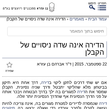
תפריט
חיפוש
לג
עמוד הבית
מאמרים
הדירה אינה שדה ניסויים של הקבלן
»
»
כן
זי
הדירה אינה שדה ניסויים של
הקבלן
22 ספטמבר, 2015
|
ד"ר אברהם בן עזרא
שמירה
אם יש שתי דרכים לתקן ליקוי ב
דירה
, דרך אחת היא תיקון
בביטחון מלא שהליקוי יתבטל ודרך שניה נסיונית, הקבלן
שמסר את ה
דירה
למגורים בה ילך בדרך הבטוחה ויבכר אותה
על פני הדרך הנסיונית אף שהדרך הנסיונית יותר זולה.
דירה
שנמסרה לדיירים למטרת מגורים בה, אינה צריכה להיות
נגישה לקבלן ולחבר עובדיו כדי שאלה יבצעו בה
תיקונים