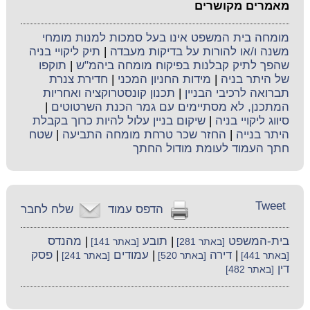
מאמרים מקושרים
מומחה בית המשפט אינו בעל סמכות למנות מומחי
משנה ו/או להורות על בדיקות מעבדה
|
תיק ליקויי בניה
שהפך לתיק קבלנות בפיקוח מומחה ביהמ"ש
|
תוקפו
של היתר בניה
|
מידות החניון המכני
|
חדירת צנרת
תברואה לרכיבי הבניין
|
תכנון קונסטרוקציה ואחריות
המתכנן, לא מסתיימים עם גמר הכנת השרטוטים
|
סיווג ליקויי בניה
|
שיקום בניין עלול להיות כרוך בקבלת
היתר בנייה
|
החזר שכר טרחת מומחה התביעה
|
שטח
חתך העמוד לעומת מודול החתך
Tweet
הדפס עמוד
שלח לחבר
בית-המשפט
|
תובע
|
מהנדס
[באתר 281]
[באתר 141]
|
דירה
|
עמודים
|
פסק
[באתר 441]
[באתר 520]
[באתר 241]
דין
[באתר 482]