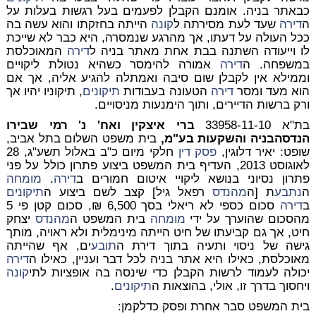
כבאתר בניה. אומנם הקבלן לפעמים בעל רגשות בעלות על
ה
דירה
שעד לעת מסירתה ל
קונה
הייתה בחזקתו והוא עשה בה
ככל העולה על דעתו, אך מהרגע שנמסרה, היא כבר לא שייכת
לו וייעודה השתנה בבת אחת מאתר בניה ל
דירה
המאוכלסת
במשפחה. ה
דירה
אמורה להימסר כשהיא נטולת ליקויים
וממילא אין לקבלן שום סיבה ואמתלה להגיע אליה, אך אם
הוא מעד ומסר
דירה
הטעונה בעבודות
תיקונים
, תיקוניו יהיו אך
ורק ברשות הדיירים, ותוך הימנעות מניסויים.
בת"א 33958-11-10
ברי איצקין ואח' נ' רמי שבירו
הנדסהבניה והשקעות בע"מ,
בית משפט השלום בתל אביב,
שופט: יאיר דלוגין,
פסק דין
חלקי מיום כ"ב באלול תשע"ג, 28
לאוגוסט 2013, העדיף בית המשפט ביצוע פתרון כולל על פני
פתרון נסיוני בנושא ליקויי איטום חמורים ב
דירה
.
מומחה
ה
נתבע
ת [ה
מהנדס
רפאל גיל] קצב לשם ביצוע ה
תיקונים
ב
דירה
סכום כספי לא ריאלי בסך 6,500 ₪, סכום קטן פי 5
מהסכום שהוערך על ידי
מומחה
בית המשפט ה
מהנדס
יצחק
חיט, אך גם קביעתו של חיט הייתה מינימלית ולא ראויה, מותך
גישה של ניסוי ותעיה בתוך דירת ה
תובע
ים, אף שהייתה
מאוכלסת, כאילו היא אתר בניה לכל דבר ועניין, כאילו ה
דירה
יכולה לעמוד לרשות הקבלן כדי שינסה בה אופציות לתי
קונה
ויחסוך בדרך זו, אולי, בהוצאות ה
תיקונים
.
בית המשפט סבר אחרת ופסק כדלקמן: