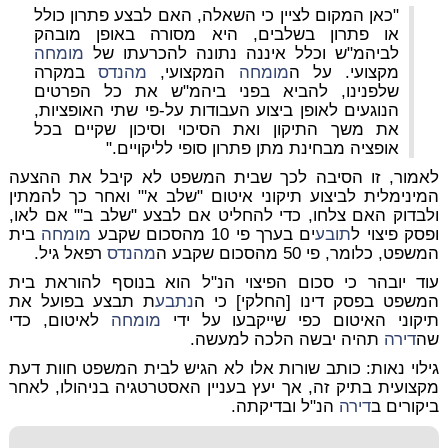
"כאן המקום לציין כי השאלה, האם לבצע פתרון כולל
או פתרון בשלבים, היא מסורה באופן מובהק
לביהמ"ש וכלל איננה נתונה להכרעתו של
מומחה
מקצועי. על ה
מומחה
המקצועי,
מהנדס
במקרה
שלפנינו, להביא בפני ביהמ"ש את כל הפרטים
הנוגעים לאופן ביצוע העבודות על-פי שתי האופציות,
את משך התיקון ואת הסיכוי וסיכון שקיים בכל
אופציה מבחינת מתן פתרון סופי לליקויים."
לאמור, זו הסיבה לכך שבית המשפט לא קיבל את ההצעה
המינימלית לביצוע תיקוני איטום "שלב א'" ואחר כך להמתין
ולבדוק האם צלחו, כדי להחליט אם לבצע "שלב ב'" אם לאו,
ופסק פיצוי ל
תובע
ים בערך פי 10 מהסכום שקבע
מומחה
בית
המשפט, כלומר, פי 50 מהסכום שקבע ה
מהנדס
רפאל גיל.
עוד יובהר כי סכום הפיצוי הנ"ל הוא בנוסף להוראת בית
המשפט בפסק דינו [החלקי] כי ה
נתבע
ת תבצע בפועל את
תיקוני האיטום כפי שייקבעו על ידי
מומחה
לאיטום, כדי
שה
דירה
תהיה יבשה הלכה למעשה.
גילוי נאות: כותב שורות אלו לא הגיש לבית המשפט חוות דעת
מקצועית בתיק זה, אך יעץ בעניין האסטרטגיה בניהולו, לאחר
ביקורים ב
דירה
הנ"ל ובדיקתה.