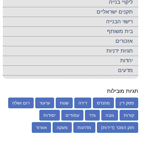
ליקויי בנייה
תקנים ישראליים
רישוי הבנייה
בית משותף
אזכורים
תגיות ידניות
יהדות
מדעים
תגיות מובילות
פסק דין
מהנדס
דירה
שטח
ערעור
רום ושלח
קורות
גובה
גדר
עמודים
יסודות
חוק המכר (דירות)
מדרגות
מעקה
אוורור