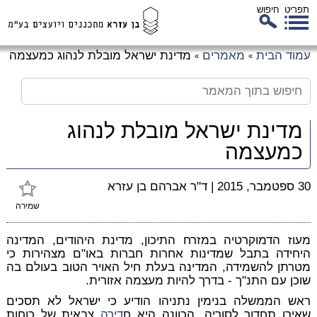
תפריט
חיפוש
לג
עמוד הבית
מאמרים
מדינת ישראל מובלת לנהוג כמעצמה
»
»
כן
זי
מדינת ישראל מובלת לנהוג
כמעצמה
30 ספטמבר, 2015
|
ד"ר אברהם בן עזרא
שמירה
מעוז הדמוקרטיה במזרח התיכון, מדינת היהודים, המדינה
היחידה בתבל שמדינות אחרות חברות באו"ם מצהירות כי
מטרתן להשמידה, המדינה בעלת חיל האויר הטוב בעולם בה
שוכן עם התנ"ך - בדרך להיות מעצמה אזורית.
ראש הממשלה בנימין נתניהו הודיע כי ישראל לא תסכים
שאירן תחדור לסוריה. הכוונה היא ח
דירה
צבאית של כוחות