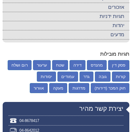
אזכורים
תגיות ידניות
יהדות
מדעים
תגיות מובילות
פסק דין
מהנדס
דירה
שטח
ערעור
רום ושלח
קורות
גובה
גדר
עמודים
יסודות
חוק המכר (דירות)
מדרגות
מעקה
אוורור
יצירת קשר מהיר
04-8678417
04-8642012