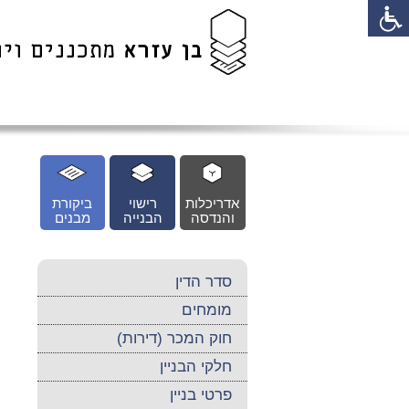
לג
כן
זי
אדריכלות
רישוי
ביקורת
והנדסה
הבנייה
מבנים
סדר הדין
מומחים
חוק המכר (דירות)
חלקי הבניין
פרטי בניין