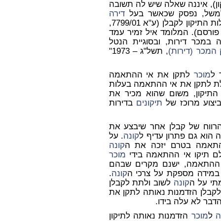
ן), איננה שאלה שיש לה תשובה
 למשל, נפסק שכאשר בעל
דירה
מסרב לאפשר לקבלן לתקן, הפיצוי יחושב על-פי עלות התיקון לקבלן (ע"א 7799/01,
ם פורסם). המלומד איל זמיר עמד
במכר דירות, ובסוגיית הנטל
 המכר (דירות)
, תשל"ג – 1973"
 ל
מוכר
לתקן את אי ההתאמה
כולת לתקן את אי ההתאמה בעלות
 התיקון, משום שהוא מכיר את
ביצוע מרוכז של
תיקונים
בדירות
רווח של קבלן אחר שיבצע את
ה הוא גם פתרון עדיף ל
קונה
. על
תאמה בטרם יזכה את ה
קונה
לם תיקו אי ההתאמה בידי
מוכר
י ההתאמה, ישנם מקרים שבהם
ת במידה מספקת על צרכי ה
קונה
.
תי על ה
קונה
לשוב ולתת לקבלן
לקבלן הזדמנות נאותה לתקן את
דבר לא עלה בידו.
ה
ל
מוכר
הזדמנות נאותה לתיקון