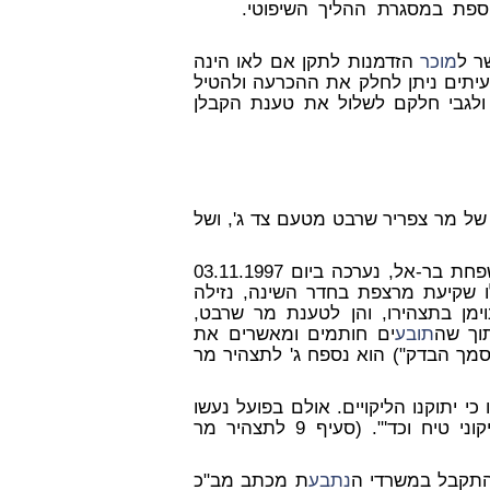
ספת במסגרת ההליך השיפוטי.
ר ל
מוכר
הזדמנות לתקן אם לאו הינה
עיתים ניתן לחלק את ההכרעה ולהטיל
ולגבי חלקם לשלול את טענת הקבלן
, של מר צפריר שרבט מטעם צד ג', ושל
למשפחת בר-אל, נערכה ביום 03.11.1997
 שקיעת מרצפת בחדר השינה, נזילה
ימן בתצהירו, והן לטענת מר שרבט,
תובע
ים חותמים ומאשרים את
מך הבדק") הוא נספח ג' לתצהיר מר
 כי יתוקנו הליקויים. אולם בפועל נעשו
, כגון מריחת צבע, תיקוני טיח וכד'". (סעיף 9 לתצהיר מר
נתבע
ת מכתב מב"כ