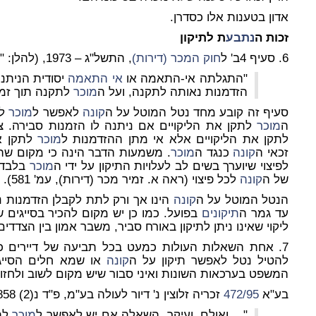
אדון בטענות אלו כסדרן.
זכות ה
נתבע
ת לתיקון
6. סעיף 4ב' ל
חוק המכר (דירות)
, התשל"ג – 1973, (להלן: "חוק מכר דירות") קובע:
"התגלתה אי-התאמה או
אי התאמה
יסודית הניתנו
הזדמנות נאותה לתקנה, ועל ה
מוכר
לתקנה תוך זמן
סעיף זה קובע מחד נטל המוטל על ה
קונה
לאפשר ל
מוכר
לת
ה
מוכר
לתקן את הליקויים אם ניתנה לו הזמנות סבירה. צר
לתקן את הליקויים אלא אי מתן ההזדמנות ל
מוכר
לתקן א
זכאי ה
קונה
כנגד ה
מוכר
. משמעות הדבר הינה כי מקום שה
לפיצוי שיוערך בשים לב לעלויות התיקון על ידי ה
מוכר
בלבד א
של ה
קונה
לכל פיצוי (ראה א. זמיר מכר (דירות), עמ' 581).
הנטל המוטל על ה
קונה
הינו אך ורק לתת לקבלן הזדמנות נ
עד גמר ה
תיקונים
בפועל. כמו כן יש מקום להכיר בסייגים ש
ליקוי שאינו ניתן לתיקון באורח סביר, משבר אמון בין הצדדים 
7. אחת השאלות העולות כמעט בכל תביעה של דיירים כנגד קבלן –
להטיל נטל לאפשר תיקון על ה
קונה
או שמא חלים הסייגי
המשפט בערכאות השונות ואיני סבור שיש מקום לשוב ולחזור
בע"א
472/95
זכריה זלוצין נ' דיור לעולה בע"מ, פ"ד נ(2) 858, נקבע:
"... ואולם, ועיקר, השאלה אם יש לאפשר ל
מוכר
לתק