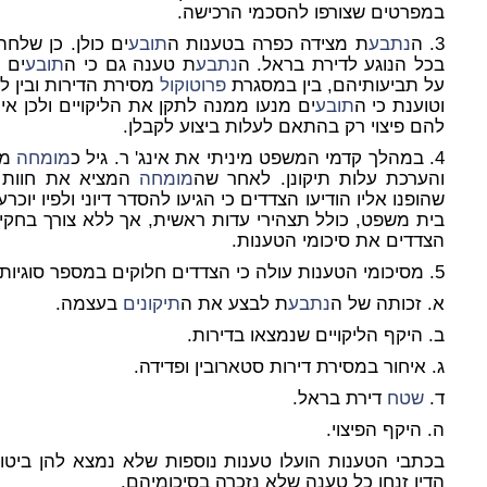
במפרטים שצורפו להסכמי הרכישה.
3. ה
נתבע
ת מצידה כפרה בטענות ה
תובע
ים כולן. כן שלחה
בכל הנוגע לדירת בראל. ה
נתבע
ת טענה גם כי ה
תובע
ים 
על תביעותיהם, בין במסגרת
פרוטוקול
מסירת הדירות ובין ל
וטוענת כי ה
תובע
ים מנעו ממנה לתקן את הליקויים ולכן אינם
להם פיצוי רק בהתאם לעלות ביצוע לקבלן.
4. במהלך קדמי המשפט מיניתי את אינג' ר. גיל כ
מומחה
מט
והערכת עלות תיקונן. לאחר שה
מומחה
המציא את חוות ד
שהופנו אליו הודיעו הצדדים כי הגיעו להסדר דיוני ולפיו יוכ
בית משפט, כולל תצהירי עדות ראשית, אך ללא צורך בחקי
הצדדים את סיכומי הטענות.
5. מסיכומי הטענות עולה כי הצדדים חלוקים במספר סוגיות עיקריות:
א. זכותה של ה
נתבע
ת לבצע את ה
תיקונים
בעצמה.
ב. היקף הליקויים שנמצאו בדירות.
ג. איחור במסירת דירות סטארובין ופדידה.
ד.
שטח
דירת בראל.
ה. היקף הפיצוי.
בכתבי הטענות הועלו טענות נוספות שלא נמצא להן ביטוי 
הדין זנחו כל טענה שלא נזכרה בסיכומיהם.