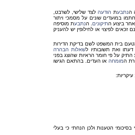
 ה
נתבע
ת
הודעה
לצד שלישי, לשרבט,
חתמו במועדים שונים על מסמכי ויתור
אחר ביצוע ה
תיקונים
. ה
נתבע
ת מוסיפה
 זכאים לפיצוי או לחילופין יש להעניק
עם בית המשפט לשם בדיקת הדירות
עתו ואת תשובותיו ל
שאלות הבהרה
רע התיק על פי חומר הראיות שהוצג בפני
רת ה
מומחה
או העדים. בהתאם הגישו
בסיכומי הטענות ולכן הנחתי כי בעלי