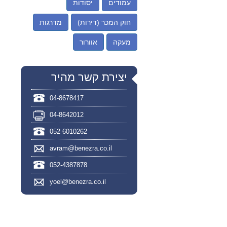
עמודים
יסודות
חוק המכר (דירות)
מדרגות
מעקה
אוורור
יצירת קשר מהיר
04-8678417
04-8642012
052-6010262
avram@benezra.co.il
052-4387878
yoel@benezra.co.il