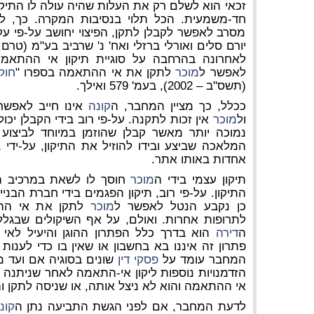
זכאי הוא לשלם רק את העלות שהיה עולה לו התיקו
חד-משמעית. הכל תלוי בנסיבות המקרה. כך,
יורם סלים ואורלי ברזלי ואח' נ' שרביב בע"מ (טר
לאחרונה בהרחבה על סוגיית תיקון אי ההתאמה 
לאפשר ל
מוכר
לתקן את אי ההתאמה בספרו "
חוק
(תשס"ב – 2002), בעמ' 579 ואילך.
ככלל, כך מציין המחבר, ה
קונה
אינו חייב לאפשר
ול
מוכר
אין זכות לתקנה. על-פי רוב בידי הקבלן י
נמוכה יותר מאשר קבלן שהוזמן במיוחד לביצוע
המלאכה שביצע ובידו להוזיל את התיקון, על-ידי 
אחדות באותו אתר.
תיקון עצמי בידי ה
מוכר
חוסך לו לשאת במרכיב ה
התיקון. על-פי רוב, תיקון הפגמים בידי חברת הבניי
כן נקבע הנטל לאפשר ל
מוכר
לתקן את אי הה
לתרופות אחרות. ואולם, על אף השיקולים שבגל
ה
דירה
הוא בדרך כלל הפתרון ההוגן והיעיל לא
פתרון זה איננו בא בחשבון או שאין בו כדי לענו
המחבר עומד על
פסקי דין
שונים בסוגיה אם ועד מ
הזדמנויות נוספות ליקון אי-התאמה לאחר שניתנה 
אי ההתאמה והוא לא ניצל אותה, או שניסה לתקן וה
לדעת המחבר, אם לפני הגשת התביעה נתן ה
קונ