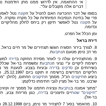
אי ההתאמה, אין לדרוש ממנו מתן הזדמנות נו
דברים אלה מקובלים עלי".
בסופו של דבר ההכרעה האם להטיל על ה
קונה
נטל לאפש
פרי של בחינת הנסיבות המיוחדות של כל מקרה ומקרה. ל
על ה
קונה
נטל לאפשר תיקון רק ביחס לחלק מהליקויים 
וכדומה.
ומן הכלל אל הפרט.
דירת בראל
8. לצורך בירור הסוגיה הוגשו תצהירים של מר חיים בראל
מר דב נוימן מטעם ה
נתבע
ת.
9. מהתצהירים עולה כי לאחר מסירת החזקה ב
דירה
רשימת ליקויים ע"י נציגי ה
נתבע
ת ומשפחת בר-אל שכללו
בשירותים וכן
סדקים
ב
דירה
ובעיות בצבע. לטענת מר נו
הליקויים הנדרשים ברשימה זו תוקנו ביום 25.12.1997, תוך שה
ביצוע ה
תיקונים
הנ"ל, מסמך ה
תיקונים
החתום, (להלן: "מס
שרבט. מר בר-אל מציין לגבי חתימתו כדלקמן:
"מתוך אמונה ב
נתבע
ת ונציגיה חתמנו על מסמך זה וקיווינו
"
תיקונים
"
שטח
יים וחיצוניים ב
דירה
בר-אל).
10. מהאמור בסע' 7 לתצהיר מר נוימן, ביום 28.12.1998 התקבל במשרדי ה