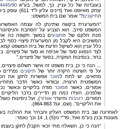
בעובדות של כל עניין. כך, למשל, בע"א
4445/90
יצחק מאיוסט ואח' (
ה
תיקונים
?' אומר שם בית המשפט:
"המערערת ביקשה שתינתן לה עצמה האפשרות 
המשפט סירב. הוא הצביע על 'הסחבת והניסיונות ה
מנת חלקם של ה
תובע
ים במשך תקופה כה ארוכ
המשיבים היא לקבל מן המערערת פיצויי כסף לב
כלל עניין הוא לשיקול הדעת של בית המשפט קמא 
לצד הנפגע סעד של אכיפה או סעד של פיצויים.
בחר, בנסיבות המקרה, בסעד של פיצויים."
... הנה כי כן, בית משפט זה אישר תשלום פיצויים, 
על פי השיטה היקרה יותר של
תיקונים
נפרדים כר
מתאים, יש לתת ל
מוכר
אפשרות לתקן את הניתן
המשפטית הרצויה, ובוודאי כאשר הדבר מתחיי
אמורים, כאשר ה
מוכר
מודה בליקויים וכאשר נכו
שלפנינו, העידו כמה מן הדיירים בדבר הליקויים ב
חמורים,
רטיבות
והיעדר
אוורור
), ועל ניסיונות כוש
את הליקויים". (שם, עמ' 864-863).
מעונות ובנין בע"מ ואח', פד"י נז(5) 1, 14 וכך נאמר:
"הנה כי כן, השאלה מתי זכאי הקבלן לתקן בעצמו א