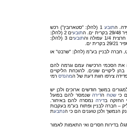
תובע
1 (להלן: "סטארובין") רכש
תובע
ים 2 (להלן:
תובע
ים 3 (להלן:
חברה לבניין בע"מ (להלן: "שרבט" או
את הסכמי הרכישה עמם וגרמה להם
הן ליקויים שונים. להוכחת הליקויים
ידה צירפו חוות דעת של ה
מהנדס
רמי
גורים במשך חודשים ארוכים ולכן יש
ם כי
שטח
ה
דירה
שנמסר להם בפועל
י החזקה ב
דירה
נמסרה להם באיחור.
יק – חברה לבניין ופתוח בע"מ בעקבות
נק הנמשך ולכן טוענים הם כי ה
נתבע
ת
תגלו בדירות חסרים ואי התאמות לאמור