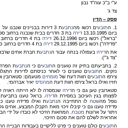
ע"י ב"כ עוה"ד נבון
צד ג'
פסק – הדין
1. ה
תובע
ים רכשו מה
נתבע
ת 3 דירות בבניינים שנבנו על ידה. ה
ביום 13.10.1995
דירה
בת 3 חדרים בבית שנבנה ברחוב ספיר 29/48 בקרית ים. ה
"בראל") רכשו ביום 26.12.1996
דירה
בת 4 חדרים ברחוב חרצית 1/4 עפולה וה
"פדידה") רכשו ביום 29.12.1995
דירה
בת 4 חדרים ברחוב ספיר 29/21 בקרית ים.
את ה
דירה
בעפולה בנתה עבור ה
נתבע
ת חברת אחים שרבט, 
"צד ג'").
2. בתביעתם בתיק זה טוענים ה
תובע
ים כי ה
נתבע
ת הפרה 
נזקים. ה
תובע
ים טוענים כי לאחר כניסתם לדירות התגלו ב
צירפו ה
תובע
ים חוות דעת של
מומחים
מטעמם: סטארובין ופד
חזיז ואילו בראל צירפו חוות דעת ה
מהנדס
יאיר אברהמי.
סטארובין טען גם כי ה
דירה
שנמסרה לו לא הייתה ראויה למ
לפצותו בגין העיכוב במסירת ה
דירה
. בראל טענו בתביעת
נופל מה
שטח
לו התחייבה ה
נתבע
ת ואילו פדידה טענו כ
פדידה טענו גם כי קיבלו זיכוי מאת הקבלן המבצע, אחים גל
ויתור על ארונות
מטבח
. המחאות הזיכוי לא כובדו על ידי הב
אחראית לשלם להם את סכום הזיכוי.
ה
תובע
ים כולם טוענים כי פרט לליקויים בעבודות הבנייה ה