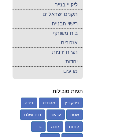
ליקויי בנייה
תקנים ישראליים
רישוי הבנייה
בית משותף
אזכורים
תגיות ידניות
יהדות
מדעים
תגיות מובילות
פסק דין
מהנדס
דירה
שטח
ערעור
רום ושלח
קורות
גובה
גדר