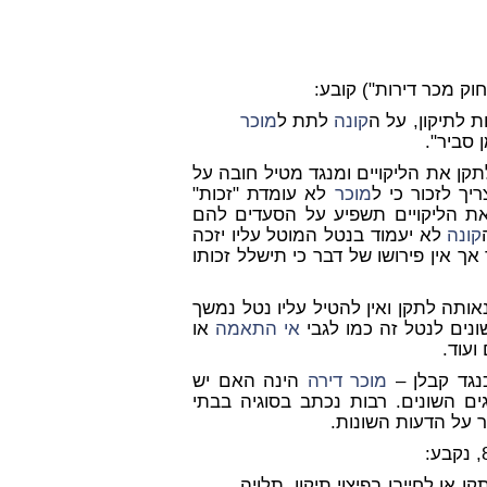
ת לתיקון, על ה
קונה
לתת ל
מוכר
 סביר".
קן את הליקויים ומנגד מטיל חובה על
יך לזכור כי ל
מוכר
לא עומדת "זכות"
ת הליקויים תשפיע על הסעדים להם
קונה
לא יעמוד בנטל המוטל עליו יזכה
ך אין פירושו של דבר כי תישלל זכותו
אותה לתקן ואין להטיל עליו נטל נמשך
ונים לנטל זה כמו לגבי
אי התאמה
או
ועוד.
מוכר
דירה
הינה האם יש
ם השונים. רבות נכתב בסוגיה בבתי
 על הדעות השונות.
ן או לחייבו בפיצוי תיקון, תלויה