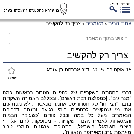
תפריט
חיפוש
לג
עמוד הבית
מאמרים
צריך רק להקשיב
»
»
כן
זי
צריך רק להקשיב
15 אוקטובר, 2015
|
ד"ר אברהם בן עזרא
שמירה
דברי ההסתה השקריים של כנופיות הטרור בראשות כמה
"מנהיגים", [כמפלצת רבת ראשים], ובכללם האמירה השקרית
בדבר "רציחתו" של הטרוריסט אחמד מנאסרה, לא מפתיעים
את מי שמקשיב לכנופיות בימי רגיעה ומנתח דבריהם
הנאמרים מעל כל במה ובכל פורום [כשעיקר הבמות
והמסגרות לאמירותיהם השקריות - מסופקות להם על ידי
קיצוני השמאל בישראל, בתמיכת ארגונים תומכי טרור
מארצות ערב ומאירופה הנאצית].