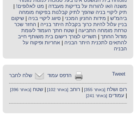
מומחה בית המשפט אינו בעל סמכות למנות מומחי
משנה ו/או להורות על בדיקות מעבדה
|
מט לאלופים!
|
תיק ליקויי בניה שהפך לתיק קבלנות בפיקוח מומחה
ביהמ"ש
|
מידות החניון המכני
|
סיווג ליקויי בניה
|
שיקום
בניין עלול להיות כרוך בקבלת היתר בנייה
|
החזר שכר
טרחת מומחה התביעה
|
שטח חתך העמוד לעומת
מודול החתך
|
תשריט לצורך רישום בית משותף חייב
להתאים לתכנית היתר הבניה
|
אחריות ופיקוח על
הבניה
Tweet
הדפס עמוד
שלח לחבר
רום ושלח
|
רוחב
|
שטח
[באתר 355]
[באתר 102]
[באתר 396]
|
עמודים
[באתר 241]