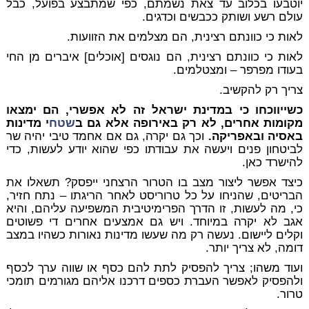
יוטבעו בכלוב עד צאת נשמתם, כפי שמתבצע בפועל, כבל
עולם רשע ושותק ככבשים וכדגים.
לאות כי כוונתם רצינית, הם מצלמים את הזוועות.
לאות כי כוונתם רצינית, הם נוגסים [אוכלים] איברים מן החי
בעודו מפרפר – ומצטלמים.
צריך רק להקשיב.
כשייווכחו כי במדינת ישראל זה לא אפשרי, הם ימצאו
מקומות אחרים, לא רק באירופה אלא גם ב
שטח
י מדינות
באסיה ובאפריקה.
וכך גם יקרה, גם אם אחמד טיבי יהיה שר
לביטחון פנים ויעשה את עבודתו כפי שהוא יודע לעשות, כדי
להישרד כאן.
כיצד אפשר ליצור מצב בו הטרור הרצחני ייפסק? תשאלו את
הבריטים, שהניחו על כל טרוריסט לאחר הריגתו – נתח חזיר,
כי, מה לעשות, זו הדרך הפרימיטיבית המשפיעה עליהם, והיא
אגב לא יקרה במיוחד. ויש גם אמצעים אחרים די פשוטים
וקלים ליישום. נעשה רק מה שעשו מדינות נאורות כשהיו במצב
דומה, לא צריך יותר.
ועוד משהו; צריך להפסיק לתת להם כסף או שווה ערך לכסף
ולהפסיק לאפשר העברת כספים דרכנו אליהם מגורמים תומכי
טרור.