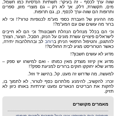
שווה ערך לכסף - זה בעיקר: תשתיות הנדסיות כמו חשמל,
מים, תקשורת, דלק, אך לא רק – גם מוצרי מזון, ספרים
ותרופות הם שווה-ערך לכסף, כן, גם תרופות.
מה ההיגיון של העברת כספי מע"מ לכנופיות טרור?! וכי לא
ברור מה עושים שם עם המע"מ?!
וכי הם בכלל מנהלים הנהלת חשבונות? וכי הם לא חייבים
לישראלים פיצויים עשרת מונים על הנזק, הסבל, הצער, הצורך
להתגונן, והטיפול הרפואי הניתן ב
רוחב
לב ובהתלהבות יתירה,
כאשר הטרוריסט מגיע לבית החולים?!
מדוע לא עושים חשבון?!
מדוע אין קיזוז מוצדק מאין כמותו - ואם למישהו יש ספק –
מדוע שלא יחוקקו חוקים ברורים למניעת ספק?!
למעשה, מה שדרוש זה מעט, קל, בהישג יד וזול.
זכרו: להקשיב, להימנע מלתרום כסף לטרור, לא לתמוך בו,
לחקות את הבריטים הנאורים ומעט יצירתיות באותו כיוון לא
תזיק.
מאמרים מקושרים