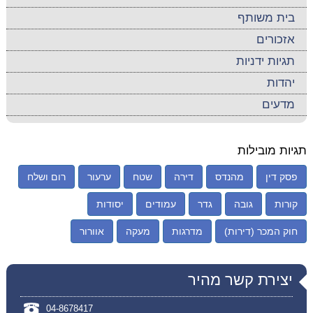
בית משותף
אזכורים
תגיות ידניות
יהדות
מדעים
תגיות מובילות
פסק דין
מהנדס
דירה
שטח
ערעור
רום ושלח
קורות
גובה
גדר
עמודים
יסודות
חוק המכר (דירות)
מדרגות
מעקה
אוורור
יצירת קשר מהיר
04-8678417