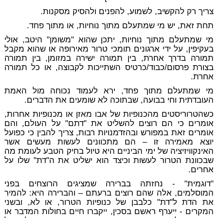
צריך רק להקשיב, לשמוע, להפנים ולהסיק מסקנות.
תחת זאת, יש מי שמתעלם מתוך נוחיות, או מתוך פחד.
מי שמתעלם מתוך נוחיות, יתכן שהוא "משומן" היטב, אולי
בעקיפין, על ידי ארגונים תומכי טרור מאירופה או שהוא מקבל
תמורה בדרך אחרת, בין תמורה ישירה במזומן, בין תמורה
בצורת פרסום/כבוד/כרטיס השתייכות לקבוצה, או כל תמורה
אחרת.
מי שמתעלם מתוך פחד, ירא לעמוד נכוחה מול האמת
העובדתית וחי בבועה, שבתוכה לא שומעים את הדברים.
כשהטרוריסטים מהכנופיות של אבו מאזן או מכנופיות אחרות,
אומרים כי הם רוצים להשליט את "דתם" על העולם, והם
אומרים זאת במפורש ובהזדמנויות רבות, צריך להבין כי כפועל
יוצא מאמירה זו – הם מתכוונים לעשות מעשים אשר
האינקוויזיציה של ימי הביניים היא טיול בחיק הטבע לעומת מה
שבכוונת הטרור לעשות וכיצד הוא ישליט את ה"דת" שלו על
אחרים.
"דוגמית" - נחזתה בברירה שמציגים הרוצחים בפני
המוסלמים, אלה שהם רוצים ברעתם – והברירה היא: להמיר
את הדת ל"דת" כלבבן של כנופיות הטרור, או לא, ובשני
המקרים - ייערף ראשם בסכין, ייקברו חיים בחולות המדבר או