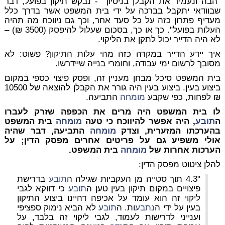
"הבה ונעמיד את הקבלן בניסיון
- נבקש תיקון בפועל, דבר
שבוודאי יתקבל בברכה על ידי בית המשפט אשר בדרך כלל
מעדיף פתרון כזה על כל סעד אחר, וכך גם ניווכח מה תהיה
העלות בפועל". כך או כך, בסכום שעלול להיפסק (3500 ₪) –
לא היה הדייר יכול לתקן את הליקוי.
איך יידע הדייר במקרה כזה מהי עלות התיקון? פשוט: לא
מסובך לרשום ימי עבודה, וחומרי בנייה שיידרשו.
בית המשפט סיכל מבחן מעניין זה, ופסק פיצוי כספי במקום
ביצוע בעין. ביצוע בעין היה גורר את הקבלן להוצאה של 10500
₪ לפחות, כפי שקבע
מומחה
התביעה.
לו בית המשפט היה מרים את הכפפה שזרק לעברו
ה
תובע
, היה אפשר להיווכח כי טעה
מומחה
בית המשפט
בהערכתו המזערית, וצדק
מומחה
התביעה, דבר שהיה
אולי משפיע גם על פריטים אחרים מפסק הדין; על
הערכות אחרות של
מומחה
בית המשפט.
להלן ציטוט מפסק הדין:
"4.3 תוך סטייה מן העקביות שגילה ה
תובע
בדרישת
פיצויים במקום תיקון בעין טען ה
תובע
כי דווקא לגבי
ליקוי זה הוא עומד על אכיפה דהיינו ביצוע התיקון
בעין על ידי ה
נתבע
ות. ה
תובע
לא הביא נימוק ספציפי
וענייני לדרישות לעמוד, לגבי ליקוי זה בלבד, על