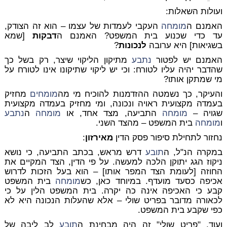
ועולות השאלות:
האמנם ה
מומחה
העקבי לעמדות של עצמו – הוא זה הצודק,
עד כדי שכנוע בית המשפט? האמנם ה
דבקות
[שמא
בשגיאות] היא ערובה
לנכונות
?
האמנם יש לפטור
נתבע
מתיקון הליקוי שיצר, רק בשל כך
שהדבר יהיה עליו לטורח: וכי יש ליקוי שתיקונו אינו לטורח על
מי שמתקן אותו?
והעיקר, כך נשמטה ההזדמנות להוכיח מי מה
מומחים
מחזיק
בעמדה מקצועית ראויה ונכונה, ומי מחזיק בעמדה מקצועית
שגויה –
מומחה
התביעה, מצד אחד, או
מומחה
ה
נתבע
ו
מומחה
בית המשפט – מהצד השני.
נחזור לתחילת סיפור פסק הדין
מאירזון
:
במקרה הנ"ל, ה
תובע
דרש מראש, בכתב התביעה, כי נושא
ניקוז הגג יתוקן הלכה למעשה. על פי הדין, הצד המקיים את
החוזה [לעומת הצד המפר אותו] – הוא בעל הזכות לדרוש
אכיפה כסעד מועדף. במיוחד כאן, כש
מומחה
בית המשפט
קבע כי האכיפה אינה כה יקרה. בית המשפט הלין על כי
לכאורה מדובר בפריט שולי – אלא שהעלות הנכונה היא לא
כפי שקבע בית המשפט.
ועוד, "פריט שולי" זה היה מבחינת ה
תובע
לב ליבה של