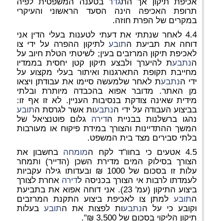
אכיפת תיקון אך הת
גדר
בטענה המשפטית לפיה
תרופת האכיפה הינה הסעד הראשוני והעיקרי
במקרים של הפרת חוזה.
4.4 לאחר שנתתי את דעתי לטענות בעלי הדין אני
דוחה את תביעת ה
תובע
לתיקון ההפרה על ידי צו
לאכיפת תיקון המרזבים בעין; לשיטתי הטלת חיוב על
ה
נתבע
ת להיערך ולבצע תיקון קטן יחסית בממדיו
מחייבת תקופת התארגנות ואיתור בעלי מקצוע על
ידי ה
נתבע
ת לאחר שלמעשה סיימו את עבודתן ויצאו
מן האתר. מדובר אפוא בהכבדה מיותרת ובלתי
מידית שאינה צודקת בנסיבות העניין. לא זו אף זו:
בביצוע העבודה על ידי ה
נתבע
ות אשר לגרסת ה
תובע
נהגו ברשלנות בבניית ה
דירה
גלום פוטנציאל של
המשך ההתדיינות והצורך במידת פיקוח או מעורבות
בלתי סבירים מצד בית המשפט.
4.5 אטעים כי בחוו"ד לקח ה
מומחה
בחשבון את
הצורך בסילוק המים מדירת השכן (הדייר) ותמחר
עלות זו בסכום של 1000 ₪ ובעדותו גילה עקביות
לעמדתו לרבות אי הצורך בכניסה ל
דירה
אחרת לצורך
ביצוע התיקון (עמ' 23). אני דוחה אפוא את בתביעת
ה
תובע
למתן צו לאכיפת ביצוע התקנת המרזבים
וקובע כי על ה
נתבע
ות לפצות את ה
תובע
בעלות
תיקון הליקוי בסכום של 3,500 ₪".