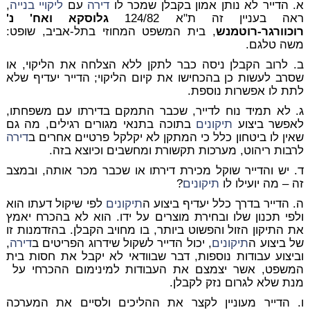
א. הדייר לא נותן אמון בקבלן שמכר לו
דירה
עם
ליקויי בנייה
,
ראה בעניין זה ת"א 124/82
גלוסקא ואח' נ'
רוכוורגר-רוטמנש
, בית המשפט המחוזי בתל-אביב, שופט:
משה טלגם.
ב. לרוב הקבלן ניסה כבר לתקן ללא הצלחה את הליקוי, או
שסרב לעשות כן בהכחישו את קיום הליקוי; הדייר יעדיף שלא
לתת לו אפשרות נוספת.
ג. לא תמיד נוח לדייר, שכבר התמקם בדירתו עם משפחתו,
לאפשר ביצוע
תיקונים
בתוכה בתנאי מגורים רגילים, מה גם
שאין לו ביטחון כלל כי המתקן לא יקלקל פרטיים אחרים ב
דירה
לרבות ריהוט, מערכות תקשורת ומחשבים וכיוצא בזה.
ד. יש והדייר שוקל מכירת דירתו או שכבר מכר אותה, ובמצב
זה – מה יועילו לו
תיקונים
?
ה. הדייר בדרך כלל יעדיף ביצוע ה
תיקונים
לפי שיקול דעתו הוא
ולפי תכנון שלו ובחירת מוצרים על ידו. הוא לא בהכרח יאמץ
את התיקון הזול והפשוט ביותר, בו מחויב הקבלן. בהזדמנות זו
של ביצוע ה
תיקונים
, יכול הדייר לשקול שידרוג הפריטים ב
דירה
,
וביצוע עבודות נוספות, דבר שבוודאי לא יקבל את חסות בית
המשפט, אשר יצמצם את העבודות למינימום ההכרחי על
מנת שלא לגרום נזק לקבלן.
ו. הדייר מעוניין לקצר את ההליכים ולסיים את המערכה