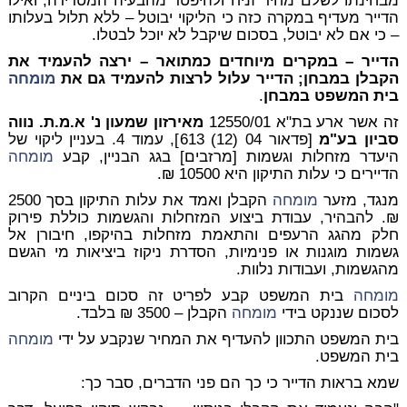
מבחינתו לשלם מחיר זניח ולהיפטר מהבעיה המטרידה, ואילו
הדייר מעדיף במקרה כזה כי הליקוי יבוטל – ללא תלול בעלותו
– כי אם לא יבוטל, בסכום שיקבל לא יוכל לבטלו.
הדייר – במקרים מיוחדים כמתואר – ירצה להעמיד את
הקבלן במבחן; הדייר עלול לרצות להעמיד גם את
מומחה
בית המשפט במבחן
.
זה אשר ארע בת"א 12550/01
מאירזון שמעון נ' א.מ.ת. נווה
סביון בע"מ
[פדאור 04 (12) 613], עמוד 4. בעניין ליקוי של
היעדר מזחלות וגשמות [מרזבים] בגג הבניין, קבע
מומחה
הדיירים כי עלות התיקון היא 10500 ₪.
מנגד, מזער
מומחה
הקבלן ואמד את עלות התיקון בסך 2500
₪. להבהיר, עבודת ביצוע המזחלות והגשמות כוללת פירוק
חלק מהגג הרעפים והתאמת מזחלות בהיקפו, חיבורן אל
גשמות מוגנות או פנימיות, הסדרת ניקוז ביציאות מי הגשם
מהגשמות, ועבודות נלוות.
מומחה
בית המשפט קבע לפריט זה סכום ביניים הקרוב
לסכום שננקט בידי
מומחה
הקבלן – 3500 ₪ בלבד.
בית המשפט התכוון להעדיף את המחיר שנקבע על ידי
מומחה
בית המשפט.
שמא בראות הדייר כי כך הם פני הדברים, סבר כך: