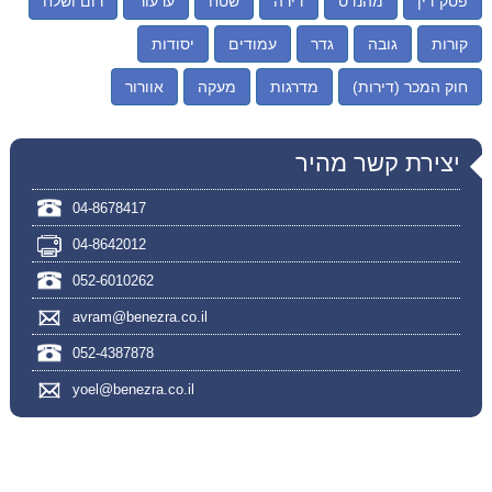
פסק דין
מהנדס
דירה
שטח
ערעור
רום ושלח
קורות
גובה
גדר
עמודים
יסודות
חוק המכר (דירות)
מדרגות
מעקה
אוורור
יצירת קשר מהיר
04-8678417
04-8642012
052-6010262
avram@benezra.co.il
052-4387878
yoel@benezra.co.il