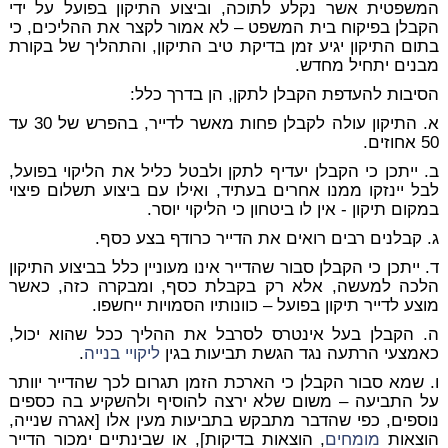
המשפטית אשר נקלע לתוכה, וביצוע התיקון בפועל על ידי
הקבלן בפיקוח בית המשפט – לא אמור לקצר את ההליכים, כי
בתום התיקון יגיע זמן בדיקת טיב התיקון, והתהליך של בקורת
מבנים יתחיל מחדש.
הסיבות להעדפת הקבלן לתקן, הן בדרך כלל:
א. התיקון עולה לקבלן פחות מאשר לדייר, בהפרש של 30 עד
50 אחוזים.
ב. ייתכן כי הקבלן יעדיף לתקן ולבטל כליל את הליקוי בפועל,
לבל יינזקו ממנו אחרים בעתיד, ואילו עם ביצוע תשלום פיצוי
במקום תיקון - אין לו ביטחון כי הליקוי יוסר.
ג. קבלנים רבים רואים את הדייר כרודף בצע כסף.
ד. ייתכן כי הקבלן סבור שהדייר אינו מעוניין כלל בביצוע התיקון
הלכה למעשה, אלא רק בקבלת כסף, ומבקרה כזה, כאשר
מוצע לדייר תיקון בפועל – כוונותיו הסמויות ייחשפו.
ה. הקבלן בעל אינטרס לסרבל את ההליך ככל שהוא יכול,
כאמצעי הרתעה נגד הגשת תביעות בגין
ליקויי בנייה
.
ו. שמא סבור הקבלן כי הארכת הזמן תגרום לכך שהדייר יוותר
על התביעה – משום שלא ירצה להוסיף ולהשקיע בה כספים
נוספים, כפי שהדבר מתבקש בתביעות מעין אלו [אגרה שנייה,
הוצאות
מומחים
, הוצאות בדיקות], או שבינתיים ימכור הדייר