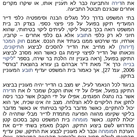
את ה
דירה
והתביעה כבר לא תעניין אותו, או שיקרו מקרים
אחרים שבגינם תבוטל התביעה.
בתי המשפט בדרך כלל מגלים הבנה וסימפטיה כלפי דייר
המעדיף תיקון בפועל על פני פיצוי כספי. בצדק רב בית
המשפט רואה בכך ביטול ליקוי, לעיתים ליקוי בטיחותי, שהוא
חיוני לא רק כלפי ה
תובע
אלא גם כלפי אחרים – קרוביו,
אורחיו, ומי שירכוש ממנו בעתיד את הנכס. אמנם
חוק המכר
(דירות)
לא מחייב את הדייר להסכים לביצוע ה
תיקונים
,
וזכאותו של הדייר לפיצוי קיימת גם כאשר הוא מסרב לביצוע
התיקון בפועל, [ראה בעניין זה הלכת בר שירה, בספר "
ליקויי
בנייה
כרך א'" מאת ד"ר אברהם בן עזרא בהוצאת "בורסי"
2006, עמ' 27], אך כאמור בית המשפט יעדיף
תובע
המעוניין
בתיקון.
בניגוד לכל הנאמר לעיל, יש מצב בו הדייר יהיה מעוניין בביצוע
התיקון בפועל, אפילו על ידי אותו הקבלן שמכר לו את ה
דירה
אשר בה נתגלו הפגמים, אפילו על ידי הקבלן אשר כבר ניסה
לתקן את הליקויים ללא הצלחה. מצב זה אינו שכיח, אך הוא
יכול להתקיים, כאשר מדובר בליקוי בטיחותי או כאשר מדובר
בליקוי שקיומו מהווה הפרעה מתמדת לדייר מבלי שתהיה לו
יכולת לתקנו. כאשר
מומחה
בית המשפט נוקב בסכום קטן
מהדרוש לשם ביצוע התיקון, הקבלן מאמץ בשתי ידיים את
הערכת ה
מומחה
וכבר לא מעוניין לבצע את התיקון, שכן עדיף