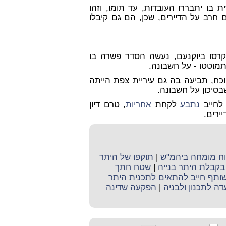
 בו יתבררו העובדות, עד תומו, וזהו
חרב על הדיירים, שכן, הם גם קיבלו
קרסו ביוקנעם, נעשה הסדר פשרה בו
מוטטו - על חשבונה.
הוכח, תביעה בה גם עיריית צפת הייתה
בסיכון על חשבונה.
לחייב
נתבע
לקחת
אחריות
, טרם דיון
ירים.
קוח מומחה ביהמ"ש
|
תוקפו של היתר
 בקבלת היתר בנייה
|
שטח חתך
שותף חייב להתאים לתכנית היתר
דה לתכנון ולבניה
|
הפקעה שדינה