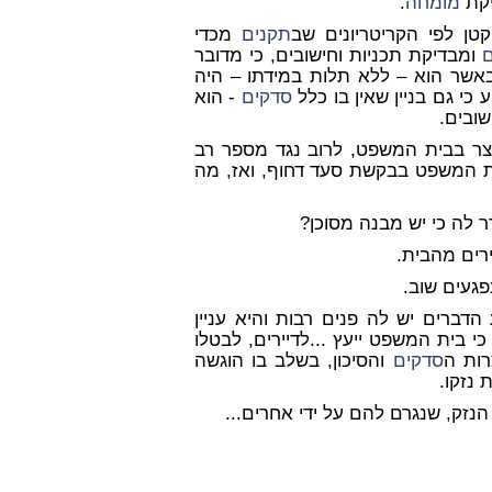
יקת
מומחה
.
 קטן לפי הקריטריונים שב
תקנים
מכדי
ומבדיקת תכניות וחישובים, כי מדובר
באשר הוא – ללא תלות במידתו – היה
 כי גם בניין שאין בו כלל
סדקים
- הוא
שובים.
צר בבית המשפט, לרוב נגד מספר רב
בית המשפט בבקשת סעד דחוף, ואז, מה
ר לה כי יש מבנה מסוכן?
רים מהבית.
געים שוב.
ברים יש לה פנים רבות והיא עניין
כי בית המשפט ייעץ ...לדיירים, לבטלו
רות ה
סדקים
והסיכון, בשלב בו הוגשה
 נזקו.
הנזק, שנגרם להם על ידי אחרים...