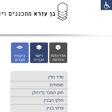
לג
כן
זי
אדריכלות
רישוי
ביקורת
והנדסה
הבנייה
מבנים
סדר הדין
מומחים
חוק המכר (דירות)
חלקי הבניין
פרטי בניין