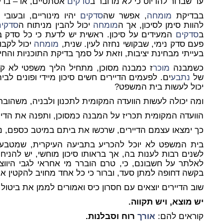
עד שברור להדיוט כי לא מדובר ב
סדקים
אסתטיים, או – בד
בבדיקת
מומחה
, אפשר שה
סדקים
יהיו מינוריים, ובעובי
להוות סימן לסיכון, אך ה
מומחה
יכול להבין מניתוח ה
סדקים
ב
סדקים
המעידים על סיכון. ראשית יש לדעת כי כל סדק 
פעם סדק נימי, שבקושי נחזה לעין. שנית,
מומחה
יכול לקבוע
בעייתי מבחינת יציבות, וזאת על סמך בדיקת התוכניות והחי
כשמבנה
מוכר
ז כמבנה מסוכן, מתחיל הליך משפטי לא ק
של
נתבע
ים. לפעמים הדיירים חשים סיכון מיידי ופונים ל
יכול לעשות בית המשפט?
ומה יכולה לעשות הוועדה המקומית לתכנון ולבניה, משהובר
הוועדה המקומית תכריז על המבנה כמסוכן, ותפנה את הדיי
כך ימצאו עצמם הדיירים, שרכשו את ביתם במיטב כספם, נפ
בית המשפט לא יוכל להכריע בתביעה העיקרית, שמטבע הד
לשנים רבות לענות בה, אך בראותו סיכון מוחשי, יש להניח 
לאלתר על חשבונם, כי, טרם הוברר מי אחראי לגבי היווצ
בקשה דחופה למתן סעד, וברור כי כל אחד מחויב להקטין את
שוב הדיירים יוצאים עם חסרון כיס ואמורים לממן את ביטול 
יש מוצא, ויש תקווה.
קוראים להם:
אורך
רוח וסבלנות.