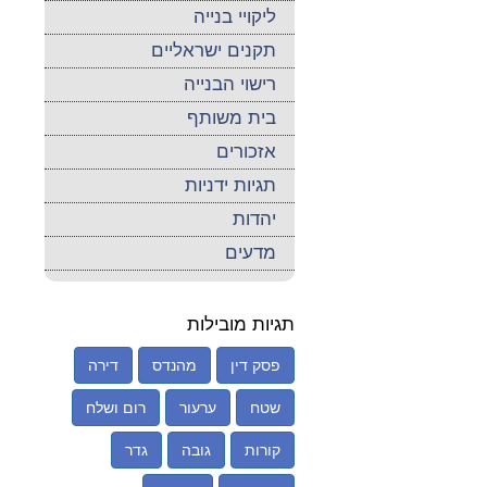
ליקויי בנייה
תקנים ישראליים
רישוי הבנייה
בית משותף
אזכורים
תגיות ידניות
יהדות
מדעים
תגיות מובילות
פסק דין
מהנדס
דירה
שטח
ערעור
רום ושלח
קורות
גובה
גדר