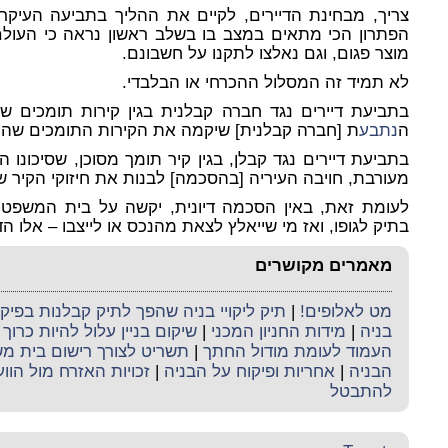
צריך, מבחינת הדיירים, לקיים את ההליך בתביעה העיקרית
הפתרון הכי מתאים במצב בו בשלב ראשון נראה כי העולם 
מוצר פגום, וגם נאלצו לתקנו על חשבונם.
לא תמיד זה המסלול ההכרחי או הבלבדי.
בתביעת דיירים נגד חברה קבלנית בגין קירות תומכים ש
ה
נתבע
ת [חברה קבלנית] שיקמה את הקירות התומכים שהת
בתביעת דיירים נגד קבלן, בגין קיר תומך מסוכן, שסיכונו 
מעורבת, חויבה העיריה [בהסכמה] לבנות את חיזוקי הקיר ש
לעומת זאת, באין הסכמה דיונית, יקשה על בית המשפט 
בתיק לגופו, ואז מי שייאלץ לצאת מהנכס או לייצבו – אלו הדי
מאמרים מקושרים
מט לאלופים!
|
תיק ליקויי בניה שהפך לתיק קבלנות בפי
בניה
|
מידות החניון המכני
|
שיקום בניין עלול להיות כרוך
העמוד לעומת מודול החתך
|
תשריט לצורך רישום בית מ
הבניה
|
אחריות ופיקוח על הבניה
|
זכויות האזרח מול הווע
להתבטל