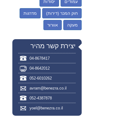
עמודים
יסודות
חוק המכר (דירות)
מדרגות
מעקה
אוורור
יצירת קשר מהיר
04-8678417
04-8642012
052-6010262
avram@benezra.co.il
052-4387878
yoel@benezra.co.il